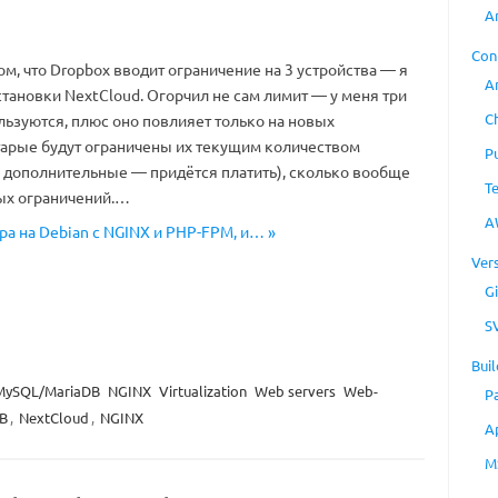
A
Con
ом, что Dropbox вводит ограничение на 3 устройства — я
A
становки NextCloud. Огорчил не сам лимит — у меня три
C
льзуются, плюс оно повлияет только на новых
тарые будут ограничены их текущим количеством
P
за дополнительные — придётся платить), сколько вообще
T
ых ограничений.…
A
ера на Debian с NGINX и PHP-FPM, и… »
Ver
Gi
S
Buil
MySQL/MariaDB
NGINX
Virtualization
Web servers
Web-
P
B
,
NextCloud
,
NGINX
A
M