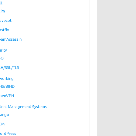
il
xim
ovecot
ostfix
pamAssassin
rity
SO
SH/SSL/TLS
working
NS/BIND
penVPN
tent Management Systems
jango
EM
ordPress