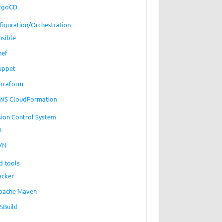
rgoCD
figuration/Orchestration
nsible
hef
uppet
erraform
WS CloudFormation
sion Control System
t
VN
d tools
acker
pache Maven
SBuild