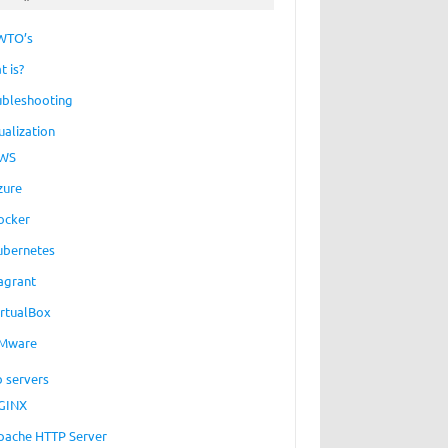
WTO’s
t is?
ubleshooting
ualization
WS
zure
ocker
ubernetes
agrant
irtualBox
Mware
 servers
GINX
pache HTTP Server