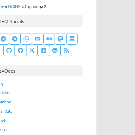
me
»
NGINX
»
Страница 2
TFM Socials
evOops
CD
enkins
amboo
eamCity
avis
oCD