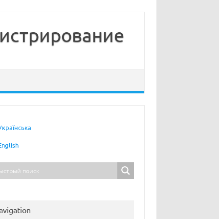
нистрирование
Українська
English
avigation