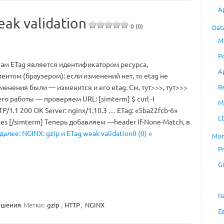
A
eak validation
0 (0)
Dat
M
P
сам ETag является идентификатором ресурса,
A
нтом (браузером): если изменений нет, то etag не
R
менения были — изменится и его etag. См. тут>>>, тут>>>
его работы — проверяем URL: [simterm] $ curl -I
M
TP/1.1 200 OK Server: nginx/1.10.3 … ETag: «5ba22fcb-6»
L
tes [/simterm] Теперь добавляем —header If-None-Match, в
далее: NGINX: gzip и ETag weak validation0 (0) »
Mon
P
G
N
ешения
Метки:
gzip
,
HTTP
,
NGINX
Z