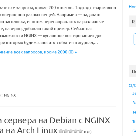
Ho
ать все запросы, кроме 200 ответов. Подход с map можно
 совершенно разных вещей. Например — задавать
R
ию заголовка, и потом перенаправлять на различные
е, наверно, добавлю такой пример. Сейчас нас
озможности NGINX — «условное логгирование» для
при которых будем заносить события в журнал,…
ование всех запросов, кроме 2000 (0) »
D
CI/
J
и:
NGINX
B
T
а сервера на Debian с NGINX
Tr
 на Arch Linux
G
0 (0)