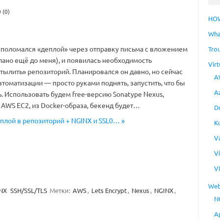
 (0)
HO
Wha
 поломался «деплой» через отправку письма с вложением
Tro
лано ещё до меня), и появилась необходимость
Virt
тылить» репозиторий. Планировался он давно, но сейчас
A
втоматизации — просто руками поднять, запустить, что бы
A
. Использовать будем free-версию Sonatype Nexus,
 AWS EC2, из Docker-образа, бекенд будет…
D
деплой в репозиторий + NGINX и SSL0… »
K
V
V
V
Web
NX
SSH/SSL/TLS
Метки:
AWS
,
Lets Encrypt
,
Nexus
,
NGINX
,
N
A