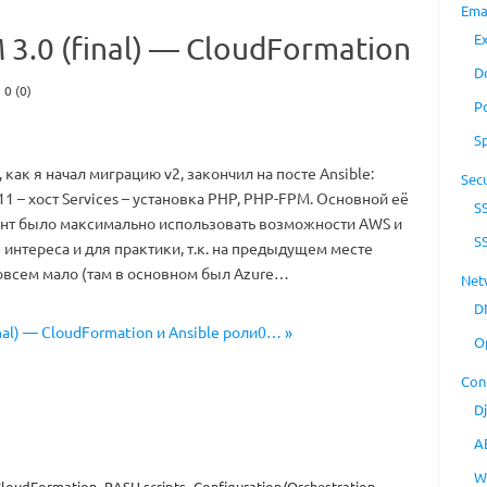
Ema
E
3.0 (final) — CloudFormation
D
0 (0)
P
S
 как я начал миграцию v2, закончил на посте Ansible:
Secu
1 – хост Services – установка PHP, PHP-FPM. Основной её
S
ент было максимально использовать возможности AWS и
S
з интереса и для практики, т.к. на предыдущем месте
овсем мало (там в основном был Azure…
Net
D
nal) — CloudFormation и Ansible роли0… »
O
Con
D
A
W
loudFormation
BASH scripts
Configuration/Orchestration