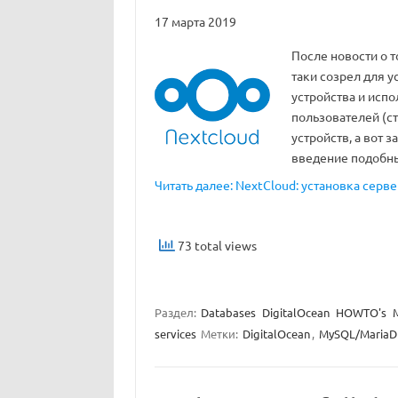
17 марта 2019
После новости о т
таки созрел для у
устройства и испо
пользователей (с
устройств, а вот 
введение подобн
Читать далее: NextCloud: установка серв
73 total views
Раздел:
Databases
DigitalOcean
HOWTO's
services
Метки:
DigitalOcean
,
MySQL/MariaD