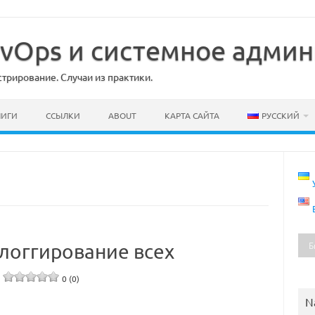
DevOps и системное адми
рирование. Случаи из практики.
НИГИ
ССЫЛКИ
ABOUT
КАРТА САЙТА
РУССКИЙ
 логгирование всех
0 (0)
N