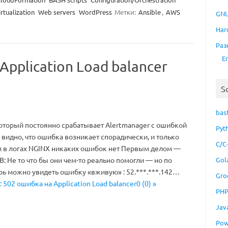
irtualization
Web servers
WordPress
Метки:
Ansible
,
AWS
GNU
Har
Раз
E
pplication Load balancer
S
bas
который постоянно срабатывает Alertmanager с ошибкой
Pyt
 видно, что ошибка возникает спорадически, и только
C/C
ом в логах NGINX никаких ошибок нет Первым делом —
Gol
: Не то что бы они чем-то реально помогли — но по
рь можно увидеть ошибку «вживую» : 52.***.***.142…
Gro
 502 ошибка на Application Load balancer0 (0) »
PH
Jav
Pow