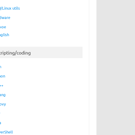
/Linux utils
dware
ное
nglish
cripting/coding
h
hon
++
ang
ovy
P
a
erShell