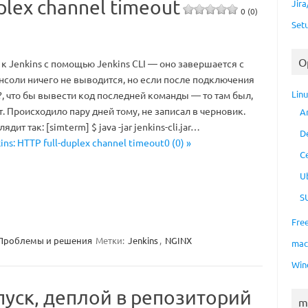
uplex channel timeout
Jir
0 (0)
Set
O
к Jenkins с помощью Jenkins CLI — оно завершается с
онсоли ничего не выводится, но если после подключения
Lin
, что бы вывести код последней команды — то там был,
т. Происходило пару дней тому, не записал в черновик.
A
ит так: [simterm] $ java -jar jenkins-cli.jar…
D
ins: HTTP full-duplex channel timeout0 (0) »
C
U
S
Fre
Проблемы и решения
Метки:
Jenkins
,
NGINX
ma
Win
апуск, деплой в репозиторий
m