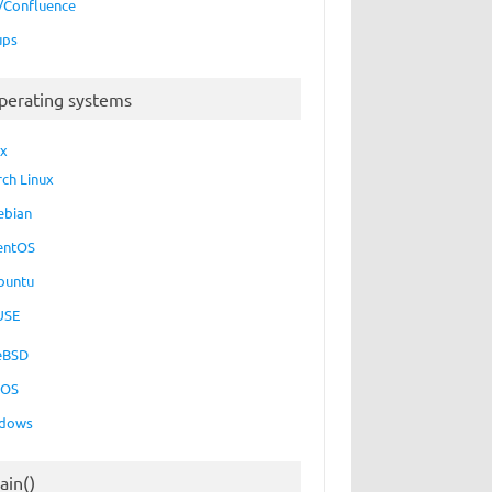
a/Confluence
ups
perating systems
ux
rch Linux
ebian
entOS
buntu
USE
eBSD
cOS
dows
ain()