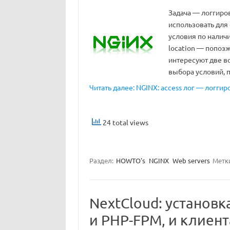
Задача — логгиров
использовать для
условия по налич
location — попозж
интересуют две в
выбора условий, 
Читать далее: NGINX: access лог — логгир
24 total views
Раздел:
HOWTO's
NGINX
Web servers
Метк
NextCloud: установк
и PHP-FPM, и клиента