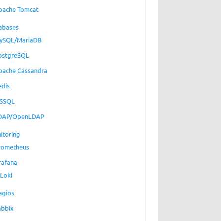
pache Tomcat
abases
ySQL/MariaDB
ostgreSQL
pache Cassandra
edis
SSQL
DAP/OpenLDAP
itoring
rometheus
rafana
Loki
agios
abbix