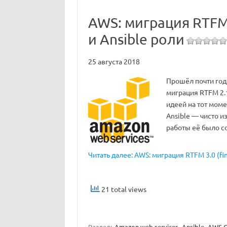
AWS: миграция RTFM 
и Ansible роли
25 августа 2018
Прошёл почти год,
миграция RTFM 2.1
идеей на тот мом
Ansible — чисто и
работы её было с
Читать далее: AWS: миграция RTFM 3.0 (fi
21 total views
Раздел:
Amazon web services
Ansible
AWS C