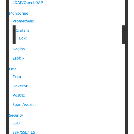
LDAP/OpenLDAP
Monitoring
Prometheus
Grafana
Loki
Nagios
Zabbix
Email
Exim
Dovecot
Postfix
SpamAssassin
Security
SSO
SSH/SSL/TLS