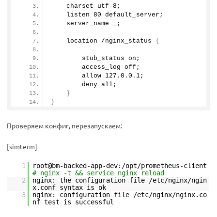
    charset utf-
8
;
    listen 
80
 default_server;
    server_name _;
    location /nginx_status 
{
        stub_status on;
        access_log off;
        allow 
127.0
.
0.1
;
        deny all;
}
}
Проверяем конфиг, перезапускаем:
[simterm]
1
root@bm-backed-app-dev:/opt/prometheus-client
# nginx -t && service nginx reload
2
nginx: the configuration file /etc/nginx/ngin
x.conf syntax is ok
3
nginx: configuration file /etc/nginx/nginx.co
nf test is successful