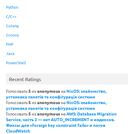
Python
C/C++
Golang
Groovy
PHP
Java
PowerShell
Recent Ratings
Голосовать
5
из
anonymous
на
NixOS: знайомство,
установка пакетів та конфігурація системи
Голосовать
5
из
anonymous
на
NixOS: знайомство,
установка пакетів та конфігурація системи
Голосовать
5
из
anonymous
на
AWS: Database Migration
Service, часть 2 — нет AUTO_INCREMENT и индексов.
Фиксы для «foreign key constraint fails» и логов
CloudWatch