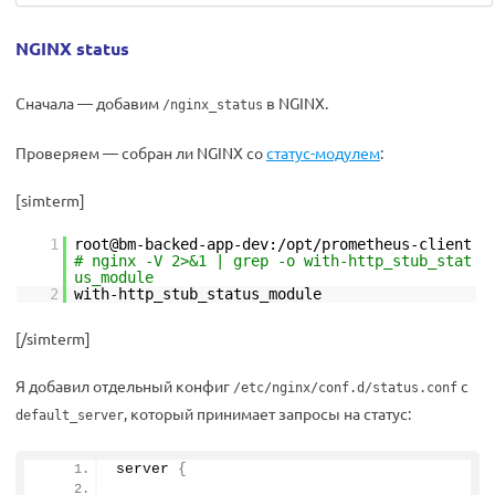
NGINX status
Сначала — добавим
в NGINX.
/nginx_status
Проверяем — собран ли NGINX со
статус-модулем
:
[simterm]
1
root@bm-backed-app-dev:/opt/prometheus-client
# nginx -V 2>&1 | grep -o with-http_stub_stat
us_module
2
with-http_stub_status_module
[/simterm]
Я добавил отдельный конфиг
с
/etc/nginx/conf.d/status.conf
, который принимает запросы на статус:
default_server
server 
{