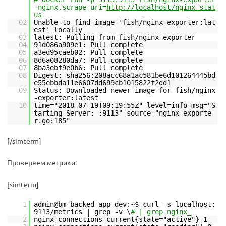
-nginx.scrape_uri=
http://localhost/nginx_stat
us
02
Unable to find image 'fish/nginx-exporter:lat
est' locally
03
latest: Pulling from fish/nginx-exporter
04
91d086a909e1: Pull complete
05
a3ed95caeb02: Pull complete
06
8d6a08280da7: Pull complete
07
8ba3ebf9e0b6: Pull complete
08
Digest: sha256:208acc68a1ac581be6d101264445bd
e55ebbda11e6607dd699cb1015822f2dd1
09
Status: Downloaded newer image for fish/nginx
-exporter:latest
10
time="2018-07-19T09:19:55Z" level=info msg="S
tarting Server: :9113" source="nginx_exporte
r.go:185"
[/simterm]
Проверяем метрики:
[simterm]
1
admin@bm-backed-app-dev:~$ curl -s localhost:
9113/metrics | grep -v \
# | grep nginx_
2
nginx_connections_current{state="active"} 1