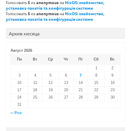
Голосовать
5
из
anonymous
на
NixOS: знайомство,
установка пакетів та конфігурація системи
Голосовать
5
из
anonymous
на
NixOS: знайомство,
установка пакетів та конфігурація системи
Архив месяца
Август 2026
Пн
Вт
Ср
Чт
Пт
Сб
Вс
1
2
3
4
5
6
7
8
9
10
11
12
13
14
15
16
17
18
19
20
21
22
23
24
25
26
27
28
29
30
31
« Фев