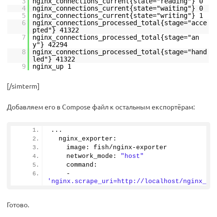
3
nginx_connections_current{state="reading"} 0
4
nginx_connections_current{state="waiting"} 0
5
nginx_connections_current{state="writing"} 1
6
nginx_connections_processed_total{stage="acce
pted"} 41322
7
nginx_connections_processed_total{stage="an
y"} 42294
8
nginx_connections_processed_total{stage="hand
led"} 41322
9
nginx_up 1
[/simterm]
Добавляем его в Compose файл к остальным експортёрам:
...
  nginx_exporter:
    image: fish/nginx-exporter
    network_mode: 
"host"
    command:
    - 
'nginx.scrape_uri=http://localhost/nginx_st
Готово.