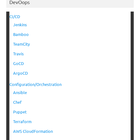
DevOops
CI/CD
Jenkins
Bamboo
TeamCity
Travis
GoCD
ArgoCD
Configuration/Orchestration
Ansible
Chef
Puppet
Terraform
AWS CloudFormation