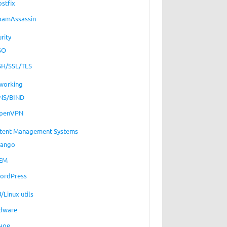
ostfix
pamAssassin
rity
SO
SH/SSL/TLS
working
NS/BIND
penVPN
tent Management Systems
jango
EM
ordPress
/Linux utils
dware
ное