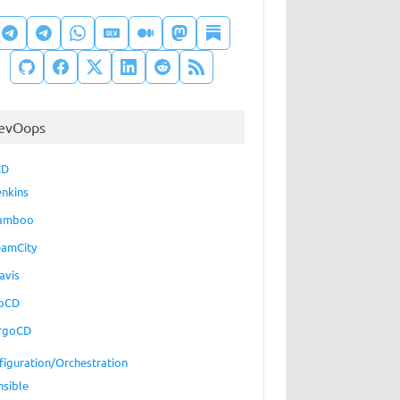
evOops
CD
enkins
amboo
eamCity
avis
oCD
rgoCD
figuration/Orchestration
nsible