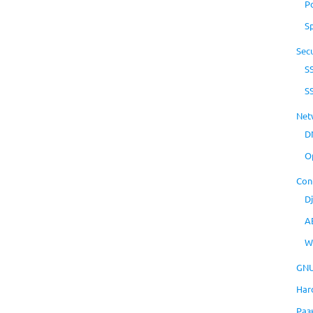
P
S
Secu
S
S
Net
D
O
Con
D
A
W
GNU
Har
Раз