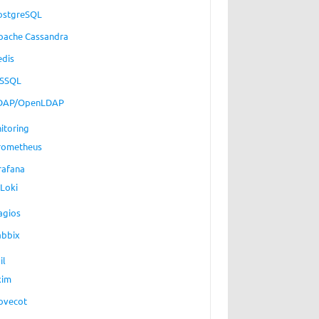
ostgreSQL
pache Cassandra
edis
SSQL
DAP/OpenLDAP
itoring
rometheus
rafana
Loki
agios
abbix
il
xim
ovecot