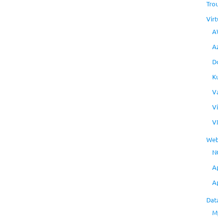
Tro
Virt
A
A
D
K
V
V
V
Web
N
A
A
Dat
M