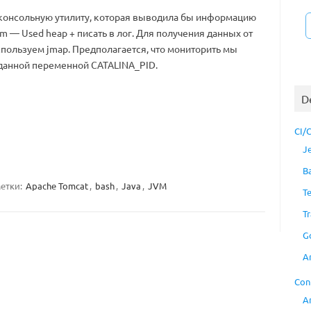
 консольную утилиту, которая выводила бы информацию
vm — Used heap + писать в лог. Для получения данных от
пользуем jmap. Предполагается, что мониторить мы
аданной переменной CATALINA_PID.
D
CI/
J
B
етки:
Apache Tomcat
,
bash
,
Java
,
JVM
T
Tr
G
A
Con
A