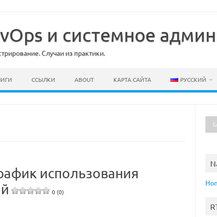
DevOps и системное адми
рирование. Случаи из практики.
НИГИ
ССЫЛКИ
ABOUT
КАРТА САЙТА
РУССКИЙ
N
рафик использования
Ho
ой
0 (0)
R