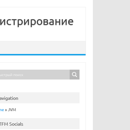
нистрирование
avigation
me
»
JVM
TFM Socials