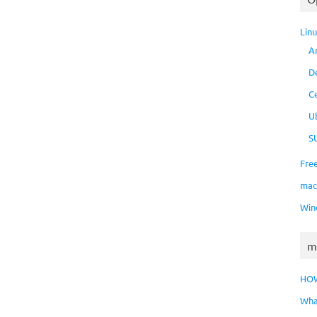
Lin
A
D
C
U
S
Fre
ma
Win
m
HO
Wha