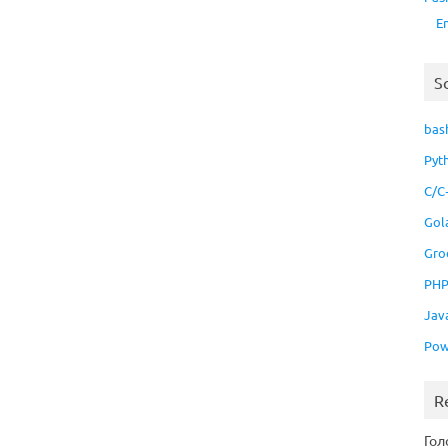
E
S
bas
Pyt
C/C
Gol
Gro
PH
Jav
Pow
R
Гол