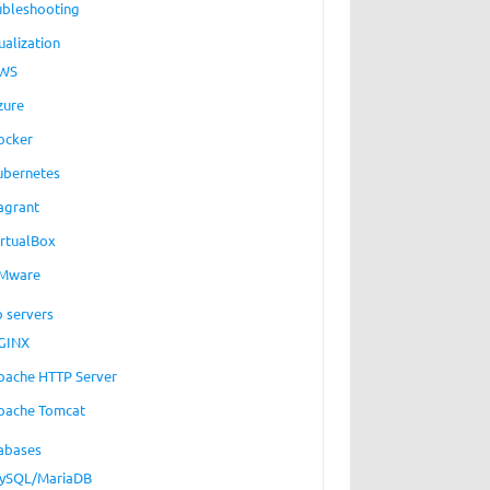
ubleshooting
ualization
WS
zure
ocker
ubernetes
agrant
irtualBox
Mware
 servers
GINX
pache HTTP Server
pache Tomcat
abases
ySQL/MariaDB