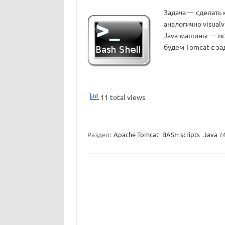
Задача — сделать
аналогично visual
Java-машины — ис
будем Tomcat с з
11 total views
Раздел:
Apache Tomcat
BASH scripts
Java
М