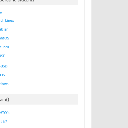
ux
rch Linux
ebian
entOS
buntu
USE
eBSD
cOS
dows
ain()
WTO’s
t is?