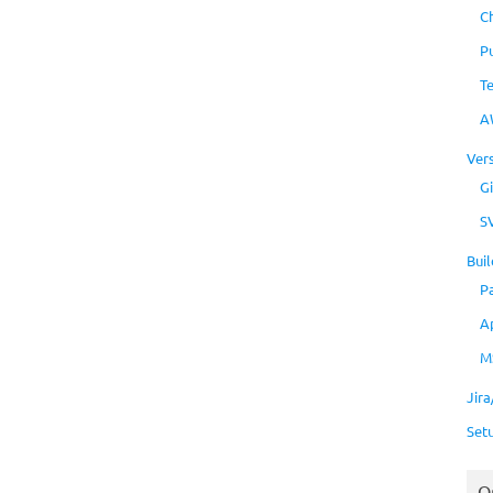
C
P
T
A
Ver
Gi
S
Buil
P
A
M
Jir
Set
O