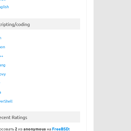
nglish
cripting/coding
h
hon
++
ang
ovy
P
a
erShell
ecent Ratings
осовать
2
из
anonymous
на
FreeBSD: