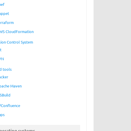
hef
uppet
erraform
WS CloudFormation
sion Control System
t
VN
d tools
acker
pache Maven
SBuild
a/Confluence
ups
perating systems