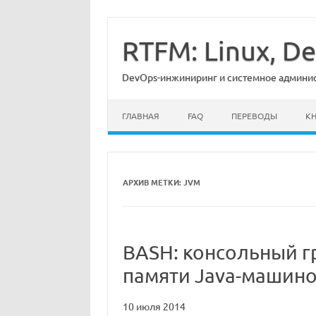
Перейти
к
содержимому
RTFM: Linux, 
DevOps-инжиниринг и системное админист
ГЛАВНАЯ
FAQ
ПЕРЕВОДЫ
К
АРХИВ МЕТКИ:
JVM
BASH: консольный г
памяти Java-машин
10 июля 2014