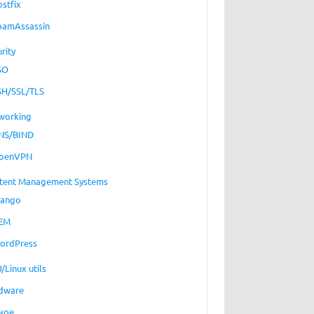
ostfix
pamAssassin
rity
SO
SH/SSL/TLS
working
NS/BIND
penVPN
tent Management Systems
jango
EM
ordPress
/Linux utils
dware
ное