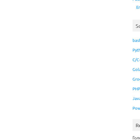
E
S
bas
Pyt
C/C
Gol
Gro
PH
Jav
Pow
R
Гол