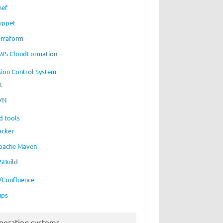
hef
uppet
erraform
WS CloudFormation
sion Control System
t
VN
d tools
acker
pache Maven
SBuild
a/Confluence
ups
perating systems