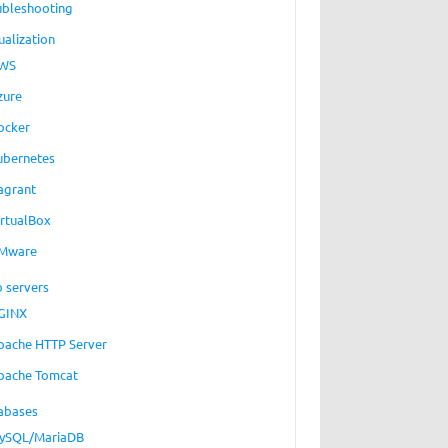
ubleshooting
ualization
WS
zure
ocker
ubernetes
agrant
irtualBox
Mware
 servers
GINX
pache HTTP Server
pache Tomcat
abases
ySQL/MariaDB