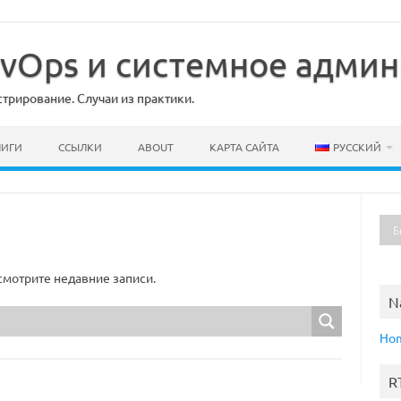
DevOps и системное адми
рирование. Случаи из практики.
НИГИ
ССЫЛКИ
ABOUT
КАРТА САЙТА
РУССКИЙ
мотрите недавние записи.
N
Ho
R