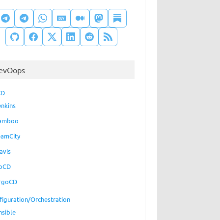
evOops
CD
enkins
amboo
eamCity
avis
oCD
rgoCD
figuration/Orchestration
nsible