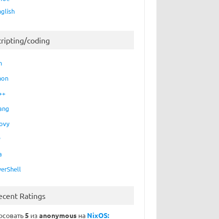
nglish
cripting/coding
h
hon
++
ang
ovy
P
a
erShell
ecent Ratings
осовать
5
из
anonymous
на
NixOS: