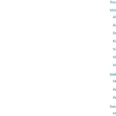
Tro
Virt
A
A
D
K
V
V
V
Web
N
A
A
Dat
M