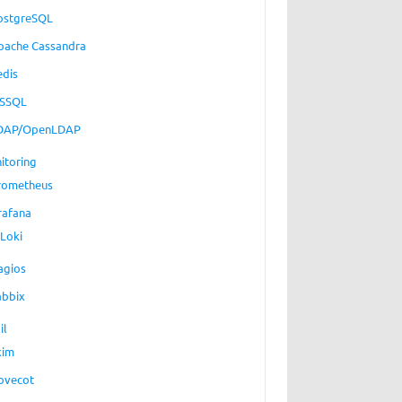
ostgreSQL
pache Cassandra
edis
SSQL
DAP/OpenLDAP
itoring
rometheus
rafana
Loki
agios
abbix
il
xim
ovecot