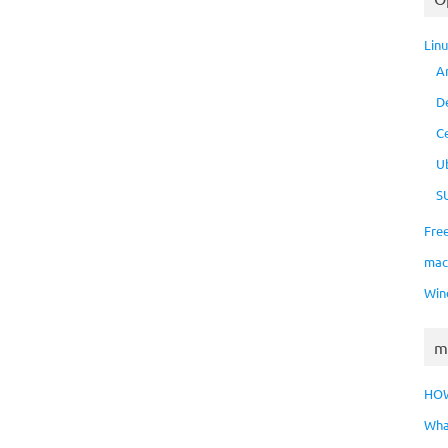
Lin
A
D
C
U
S
Fre
ma
Win
m
HO
Wha