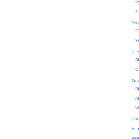
P
S
Secu
S
S
Net
D
O
Con
D
A
W
GNU
Har
Раз