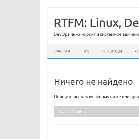
Перейти
к
содержимому
RTFM: Linux, 
DevOps-инжиниринг и системное админист
ГЛАВНАЯ
FAQ
ПЕРЕВОДЫ
К
Ничего не найдено
Поищите используя форму ниже или прос