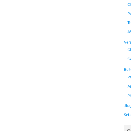
C
P
T
A
Ver
Gi
S
Buil
P
A
M
Jir
Set
O