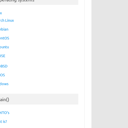
ux
rch Linux
ebian
entOS
buntu
USE
eBSD
cOS
dows
ain()
WTO’s
t is?