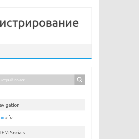
нистрирование
avigation
me
»
for
TFM Socials