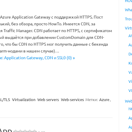
HO
Wha
Azure Application Gateway с поддержкой HTTPS. Пост
Tro
ький, без обзора, просто HowTo. Имеется CDN, за
Virt
 Traffic Manager. CDN работает по HTTPS, с сертификатом
A
орый выдаётся при добавлении CustomDomain для CDN-
ого, что бы CDN по HTTPS мог получить данные с бекенда
A
warm-нодами в нашем случае)…
D
e: Application Gateway, CDN и SSL0 (0) »
K
V
V
V
L/TLS
Virtualization
Web servers
Web-services
Метки:
Azure
,
Web
N
A
A
App