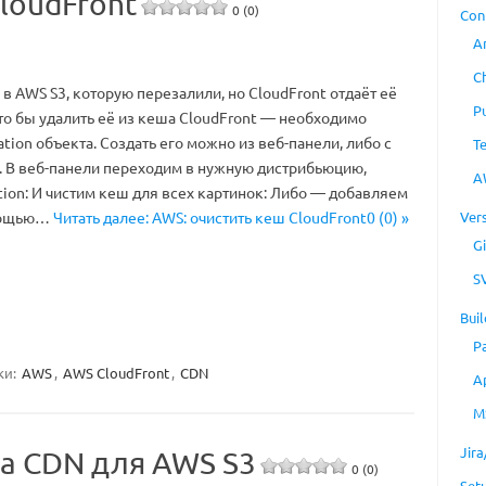
loudFront
0 (0)
Con
A
C
в AWS S3, которую перезалили, но CloudFront отдаёт её
P
то бы удалить её из кеша CloudFront — необходимо
ation объекта. Создать его можно из веб-панели, либо с
T
 В веб-панели переходим в нужную дистрибьюцию,
A
tion: И чистим кеш для всех картинок: Либо — добавляем
Ver
омощью…
Читать далее: AWS: очистить кеш CloudFront0 (0) »
Gi
S
Buil
P
ки:
AWS
,
AWS CloudFront
,
CDN
A
M
Jir
ка CDN для AWS S3
0 (0)
Set