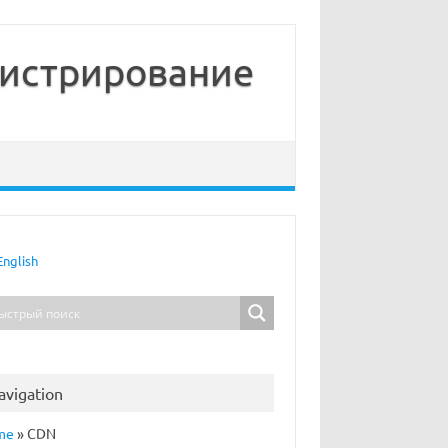
нистрирование
English
avigation
me
»
CDN