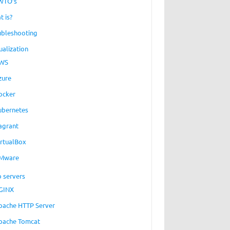
WTO’s
t is?
ubleshooting
ualization
WS
zure
ocker
ubernetes
agrant
irtualBox
Mware
 servers
GINX
pache HTTP Server
pache Tomcat