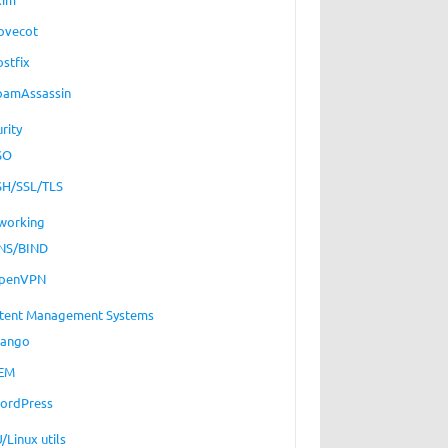
ovecot
ostfix
pamAssassin
rity
SO
SH/SSL/TLS
working
NS/BIND
penVPN
tent Management Systems
jango
EM
ordPress
/Linux utils