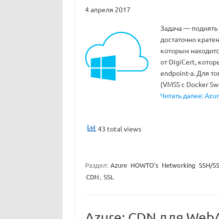
4 апреля 2017
Задача — поднять 
достаточно кратен
которым находится
от DigiCert, кот
endpoint-а. Для т
(VMSS с Docker S
Читать далее: Azur
43 total views
Раздел:
Azure
HOWTO's
Networking
SSH/SS
CDN
,
SSL
Azure: CDN для Web