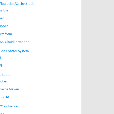
figuration/Orchestration
nsible
hef
uppet
erraform
WS CloudFormation
sion Control System
t
VN
d tools
acker
pache Maven
SBuild
a/Confluence
ups