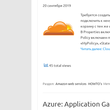
20 сентября 2019
Требуется создать
подключить к нем
корзину с тем же 
В Properties вклю
Policy включаем по
«MyPolicy», «Stat
Читать далее: Clo
45 total views
Раздел:
Amazon web services
HOWTO's
Мет
Azure: Application G