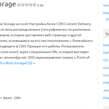
orage
Har
0 (0)
Раз
E
 Storage account Настройка Azure CDN Content Delivery
система распределенных (географически, по различным
S
рверов, которые доставляют веб-страницы и другой
телю, основываясь на его местоположении, с ближайшего
bas
входящего в CDN. Принцип его работы: Пользователь
 (или asset) через специальный URL, который выглядит
Pyt
>.azureedge.net. DNS перенаправляет запрос к Point-of-
C/C
N и Blob Storage0 (0) »
Gol
Gro
PH
Jav
и:
Azure
,
CDN
Pow