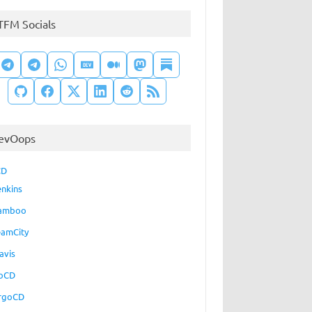
TFM Socials
evOops
CD
enkins
amboo
eamCity
avis
oCD
rgoCD