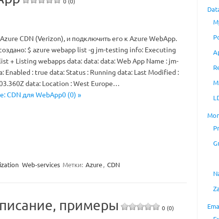
0 (0)
Dat
M
P
Azure CDN (Verizon), и подключить его к Azure WebApp.
дано: $ azure webapp list -g jm-testing info: Executing
A
t + Listing webapps data: data: data: Web App Name : jm-
R
: Enabled : true data: Status : Running data: Last Modified :
M
03.360Z data: Location : West Europe…
re: CDN для WebApp0 (0) »
L
Mon
P
G
ization
Web-services
Метки:
Azure
,
CDN
N
Z
описание, примеры
Ema
0 (0)
E