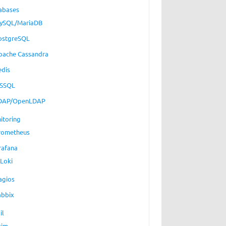
abases
ySQL/MariaDB
ostgreSQL
pache Cassandra
edis
SSQL
DAP/OpenLDAP
itoring
rometheus
rafana
Loki
agios
abbix
il
xim