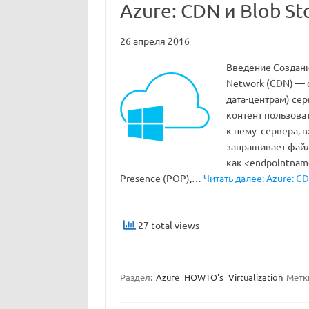
Azure: CDN и Blob St
26 апреля 2016
Введение Создание
Network (CDN) — 
дата-центрам) се
контент пользова
к нему сервера, 
запрашивает файл
как <endpointname
Presence (POP),…
Читать далее: Azure: CD
27 total views
Раздел:
Azure
HOWTO's
Virtualization
Метк