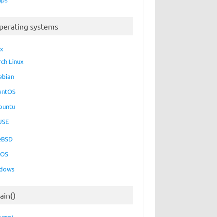
perating systems
ux
rch Linux
ebian
entOS
buntu
USE
eBSD
cOS
dows
ain()