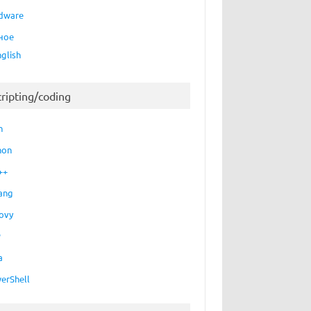
dware
ное
nglish
cripting/coding
h
hon
++
ang
ovy
P
a
erShell