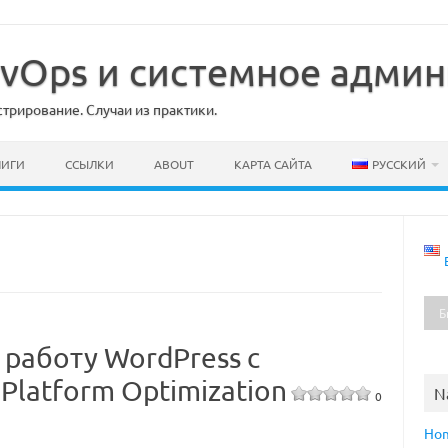
DevOps и системное адми
рирование. Случаи из практики.
НИГИ
ССЫЛКИ
ABOUT
КАРТА САЙТА
РУССКИЙ
 работу WordPress с
Platform Optimization
N
0
Ho