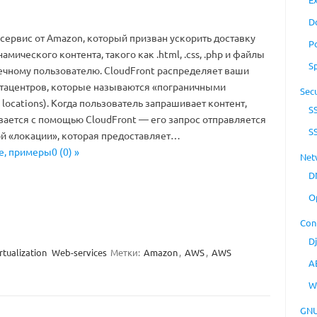
D
сервис от Amazon, который призван ускорить доставку
P
амического контента, такого как .html, .css, .php и файлы
S
чному пользователю. CloudFront распределяет ваши
атацентров, которые называются «пограничными
Secu
locations). Когда пользователь запрашивает контент,
S
ается с помощью CloudFront — его запрос отправляется
S
й «локации», которая предоставляет…
е, примеры0 (0) »
Net
D
O
Con
D
rtualization
Web-services
Метки:
Amazon
,
AWS
,
AWS
A
W
GNU