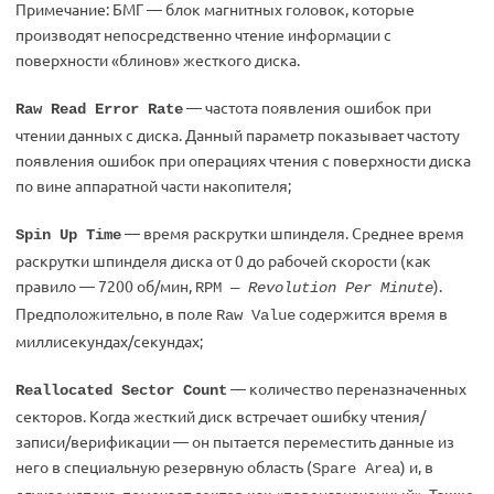
Примечание: БМГ — блок магнитных головок, которые
производят непосредственно чтение информации с
поверхности «блинов» жесткого диска.
— частота появления ошибок при
Raw Read Error Rate
чтении данных с диска. Данный параметр показывает частоту
появления ошибок при операциях чтения с поверхности диска
по вине аппаратной части накопителя;
— время раскрутки шпинделя. Среднее время
Spin Up Time
раскрутки шпинделя диска от 0 до рабочей скорости (как
правило — 7200 об/мин,
).
RPM —
Revolution Per Minute
Предположительно, в поле
содержится время в
Raw Value
миллисекундах/секундах;
— количество переназначенных
Reallocated Sector Count
секторов. Когда жесткий диск встречает ошибку чтения/
записи/верификации — он пытается переместить данные из
него в специальную резервную область (
) и, в
Spare Area