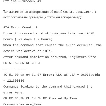
Offline — 1655697341
Так же, имеется информация об ошибках на старом диске, с
которого взяты примеры (кстати, он вскоре умер):
ATA Error Count: 2
Error 2 occurred at disk power-on lifetime: 9578
hours (399 days + 2 hours)
When the command that caused the error occurred, the
device was active or idle.
After command completion occurred, registers were:
ER ST SC SN CL CH DH
— — — — — — —
40 51 00 da e4 3a 07 Error: UNC at LBA = 0x073ae4da
= 121300186
Commands leading to the command that caused the
error were:
CR FR SC SN CL CH DH DC Powered_Up_Time
Command/Feature_Name