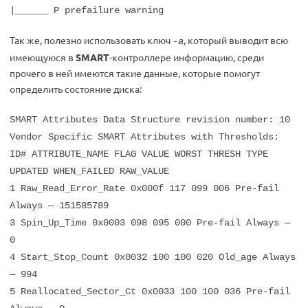
|______ P prefailure warning
Так же, полезно использовать ключ
, который выводит всю
-a
имеющуюся в
SMART
-контроллере информацию, среди
прочего в ней имеются такие данные, которые помогут
определить состояние диска:
SMART Attributes Data Structure revision number: 10
Vendor Specific SMART Attributes with Thresholds:
ID# ATTRIBUTE_NAME FLAG VALUE WORST THRESH TYPE
UPDATED WHEN_FAILED RAW_VALUE
1 Raw_Read_Error_Rate 0x000f 117 099 006 Pre-fail
Always — 151585789
3 Spin_Up_Time 0x0003 098 095 000 Pre-fail Always —
0
4 Start_Stop_Count 0x0032 100 100 020 Old_age Always
— 994
5 Reallocated_Sector_Ct 0x0033 100 100 036 Pre-fail