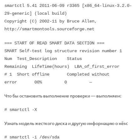
smartctl 5.41 2011-06-09 r3365 [x86_64-linux-3.2.0-
29-generic] (local build)
Copyright (C) 2002-11 by Bruce Allen,
http://smartmontools.sourceforge.net
=== START OF READ SMART DATA SECTION ===
SMART Self-test log structure revision number 1
Num Test_Description Status
Remaining LifeTime(hours) LBA_of_first_error
# 1 Short offline Completed without
error 00% 0 —
Что бы остановить выполнение проверки — выполняем:
# smartctl -X
Узнать модель жесткого диска и другую информацию о нём:
# smartctl -i /dev/sda