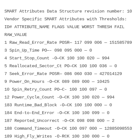
SMART Attributes Data Structure revision number: 10
Vendor Specific SMART Attributes with Thresholds:
ID# ATTRIBUTE_NAME FLAGS VALUE WORST THRESH FAIL
RAW_VALUE
1 Raw_Read_Error_Rate POSR— 117 099 006 — 151585789
3 Spin_Up_Time PO—- 098 095 000 — 0
4 Start_Stop_Count -O—CK 100 100 020 — 994
5 Reallocated_Sector_Ct PO—CK 100 100 036 — 0
7 Seek_Error_Rate POSR— 086 060 030 — 427014129
9 Power_On_Hours -O—CK 089 089 000 — 10425
10 Spin_Retry_Count PO—C- 100 100 097 — 0
12 Power_Cycle_Count -O—CK 100 100 020 — 994
183 Runtime_Bad_Block -O—CK 100 100 000 — 0
184 End-to-End_Error -O—CK 100 100 099 — 0
187 Reported_Uncorrect -O—CK 098 098 000 — 2
188 Command_Timeout -O—CK 100 097 000 — 12885098553
189 High_Fly_Writes -O-RCK 100 100 000 — 0