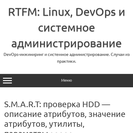
Перейти
к
RTFM: Linux, DevOps и
содержимому
системное
администрирование
DevOps-инжиниринг и системное администрирование. Случаи из
практики.
Меню
S.M.A.R.T: проверка HDD —
описание атрибутов, значение
атрибутов, утилиты,