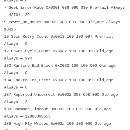
Always — 0
7 Seek_Error_Rate 0x000f 086 060 030 Pre-fail Always
— 427014129
9 Power_On_Hours 0x0032 089 089 000 Old_age Always —
10425
10 Spin_Retry_Count 0x0013 100 100 097 Pre-fail
Always — 0
12 Power_Cycle_Count 0x0032 100 100 020 Old_age
Always — 994
183 Runtime_Bad_Block 0x0032 100 100 000 Old_age
Always — 0
184 End-to-End_Error 0x0032 100 100 099 Old_age
Always — 0
187 Reported_Uncorrect 0x0032 098 098 000 Old_age
Always — 2
188 Command_Timeout 0x0032 100 097 000 Old_age
Always — 12885098553
189 High_Fly_Writes 0x003a 100 100 000 Old_age