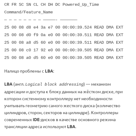
CR FR SC SN CL CH DH DC Powered_Up_Time
Command/Feature_Name
— — — — — — — — —————- ———————
25 00 08 d8 e4 3a e7 00 00:00:39.524 READ DMA EXT
25 00 08 d0 f9 0a e0 00 00:00:39.511 READ DMA EXT
25 00 08 a8 d5 60 e0 00 00:00:39.511 READ DMA EXT
25 00 08 c0 17 92 e0 00 00:00:39.505 READ DMA EXT
25 00 08 a0 d5 60 e0 00 00:00:39.505 READ DMA EXT
Налицо проблемы с
LBA
:
LBA
(англ.
) — механизм
Logical block addressing
адресации и доступа к блоку данных на жёстком диске, при
котором системному контроллеру нет необходимости
учитывать геометрию самого жесткого диска (количество
цилиндров, сторон, секторов на цилиндре). Контроллеры
современных
IDE
-дисков в качестве основного режима
трансляции адреса используют
LBA
.