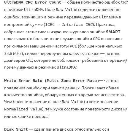
— общее количество ошибок
UltraDMA CRC Error Count
CRC
в режиме
. Поле
содержит количество
UltraDMA
Raw Value
ошибок, возникших в режиме передачи данных
в
UltraDMA
контрольной сумме (
). Практика,
ICRC —
Interface CRC
собранная статистика и изучение журналов ошибок
SMART
показывают: в большинстве случаев ошибки
возникают
CRC
при сильном завышении частоты
(больше номинальных
PCI
33.6 MHz), сильно перекрученом кабеле, а также — по вине
драйверов ОС, которые не соблюдают требований к передачи/
приему данных в режимах
;
UltraDMA
— частота
Write Error Rate (Multi Zone Error Rate
)
появления ошибок при записи данных. Показывает общее
количество ошибок, обнаруженных во время записи сектора.
Чем больше значение в поле
(и ниже значение
Raw Value
), тем хуже состояние поверхности диска и/
Normalized Value
или механики привода;
— сдвиг пакета дисков относительно оси
Disk Shift