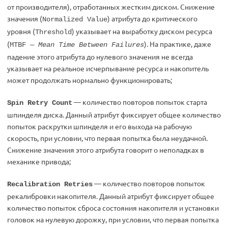
от производителя), отработанных жестким диском. Снижение
значения (
) атрибута до критического
Normalized Value
уровня (
) указывает на выработку диском ресурса
Threshold
(
). На практике, даже
MTBF —
Mean Time Between Failures
падение этого атрибута до нулевого значения не всегда
указывает на реальное исчерпывание ресурса и накопитель
может продолжать нормально функционировать;
— количество повторов попыток старта
Spin Retry Count
шпинделя диска. Данный атрибут фиксирует общее количество
попыток раскрутки шпинделя и его выхода на рабочую
скорость, при условии, что первая попытка была неудачной.
Снижение значения этого атрибута говорит о неполадках в
механике привода;
— количество повторов попыток
Recalibration Retries
рекалибровки накопителя. Данный атрибут фиксирует общее
количество попыток сброса состояния накопителя и установки
головок на нулевую дорожку, при условии, что первая попытка