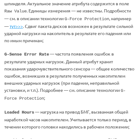
шпинделя. Актуальное значение атрибута содержится в поле
. Единицы измерения — не известны. Подробности
Raw Value
— см. в описании технологии
, например
G-Force Protection
—
тут>>>
. Сдвиг пакета дисков возможен в результате сильной
ударной нагрузки на накопитель в результате его падения или
по иным причинам;
— частота появления ошибок в
G-Sense Error Rate
результате ударных нагрузок. Данный атрибут хранит
показания ударочувствительного сенсора — общее количество
ошибок, возникших в результате полученных накопителем
внешних ударных нагрузок (при падении, неправильной
установки, и т.п.). Подробнее — см. описание технологии
G-
;
Force Protection
— нагрузка на привод БМГ, вызванная общей
Loaded Hours
наработкой часов накопителем. Учитывается только период, в
течении которого головки находились в рабочем положении;