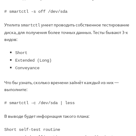
# smartctl -s off /dev/sda
Утилита
умеет проводить собственное тестирование
smartctl
диска, для получения более точных данных. Тесты бывают 3-х
видов:
Short
Extended (Long)
Conveyance
Что бы узнать, сколько времени займёт каждый из них —
выполните:
# smartctl -c /dev/sda | less
В выводе будет информация такого плана:
Short self-test routine