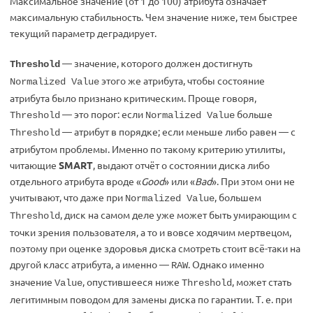
Максимальное значение (от 1 до 100) атрибута означает
максимальную стабильность. Чем значение ниже, тем быстрее
текущий параметр деградирует.
— значение, которого должен достигнуть
Threshold
этого же атрибута, чтобы состояние
Normalized Value
атрибута было признано критическим. Проще говоря,
— это порог: если
больше
Threshold
Normalized Value
— атрибут в порядке; если меньше либо равен — с
Threshold
атрибутом проблемы. Именно по такому критерию утилиты,
читающие
SMART
, выдают отчёт о состоянии диска либо
отдельного атрибута вроде «
Good
» или «
Bad
». При этом они не
учитывают, что даже при
, большем
Normalized Value
, диск на самом деле уже может быть умирающим с
Threshold
точки зрения пользователя, а то и вовсе ходячим мертвецом,
поэтому при оценке здоровья диска смотреть стоит всё-таки на
другой класс атрибута, а именно —
. Однако именно
RAW
значение
, опустившееся ниже
, может стать
Value
Threshold
легитимным поводом для замены диска по гарантии. Т. е. при