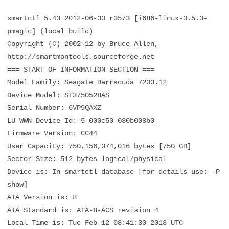
smartctl 5.43 2012-06-30 r3573 [i686-linux-3.5.3-
pmagic] (local build)
Copyright (C) 2002-12 by Bruce Allen,
http://smartmontools.sourceforge.net
=== START OF INFORMATION SECTION ===
Model Family: Seagate Barracuda 7200.12
Device Model: ST3750528AS
Serial Number: 6VP9QAXZ
LU WWN Device Id: 5 000c50 030b008b0
Firmware Version: CC44
User Capacity: 750,156,374,016 bytes [750 GB]
Sector Size: 512 bytes logical/physical
Device is: In smartctl database [for details use: -P
show]
ATA Version is: 8
ATA Standard is: ATA-8-ACS revision 4
Local Time is: Tue Feb 12 08:41:30 2013 UTC