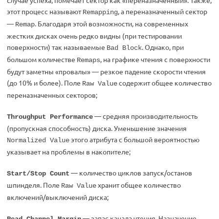
случае успеха, помечает сектор как «переназначенный». Также,
этот процесс называют
, а переназначенный сектор
Remapping
—
. Благодаря этой возможности, на современных
Remap
жестких дисках очень редко видны (при тестировании
поверхности) так называемые
. Однако, при
Bad Block
большом количестве
, на графике чтения с поверхности
Remaps
будут заметны «провалы» — резкое падение скорости чтения
(до 10% и более). Поле
содержит общее количество
Raw Value
переназначенных секторов;
— средняя производительность
Throughput Performance
(пропускная способность) диска. Уменьшение значения
этого атрибута с большой вероятностью
Normalized Value
указывает на проблемы в накопителе;
— количество циклов запуск/останов
Start/Stop Count
шпинделя. Поле
хранит общее количество
Raw Value
включений/выключений диска;
— запас канала чтения. Назначение