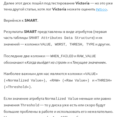
Далее этот диск пошёл под тестирование
Victoria
— но это уже
тема другой статьи, хотя лог
Victoria
можете оценить
тут>>>
.
Вернёмся к
SMART
.
Результаты
SMART
представлены в виде атрибутов (первая
часть таблицы
) и их
SMART Attributes Data Structure
значений — колонки
и других.
VALUE, WORST, THRESH, TYPE
Последние две колонки —
и
WHEN_FAILED
RAW_VALUE
обозначают «
Когда выйдет из строя
» и «
Текущее значение
«.
Наиболее важным для нас являются колонки
«VALUE»
и
(«Normalized Value»), «RAW» («Raw Value»)
«THRESH»
.
(«Threshold»)
Если значение атрибута
меньше или равно
Normalized Value
значения
— то у диска уже есть или скоро будут
Threshold
большие проблемы в работе и использовать его нежелательно.