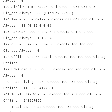
Always — 0
190 Airflow_Temperature_Cel 0x0022 067 057 045
Old_age Always — 33 (Min/Max 22/33)
194 Temperature_Celsius 0x0022 033 043 000 Old_age
Always — 33 (0 12 0 0 0)
195 Hardware_ECC_Recovered 0x001a 041 029 000
Old_age Always — 151585789
197 Current_Pending_Sector 0x0012 100 100 000
Old_age Always — 0
198 Offline_Uncorrectable 0x0010 100 100 000 Old_age
Offline — 0
199 UDMA_CRC_Error_Count 0x003e 200 200 000 Old_age
Always — 0
240 Head_Flying_Hours 0x0000 100 253 000 Old_age
Offline — 118962004177531
241 Total_LBAs_Written 0x0000 100 253 000 Old_age
Offline — 243267056
242 Total_LBAs_Read 0x0000 100 253 000 Old_age