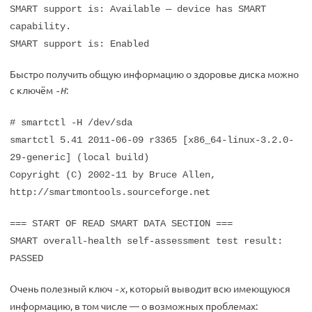
SMART support is: Available — device has SMART
capability.
SMART support is: Enabled
Быстро получить общую информацию о здоровье диска можно
с ключём
:
-H
# smartctl -H /dev/sda
smartctl 5.41 2011-06-09 r3365 [x86_64-linux-3.2.0-
29-generic] (local build)
Copyright (C) 2002-11 by Bruce Allen,
http://smartmontools.sourceforge.net
=== START OF READ SMART DATA SECTION ===
SMART overall-health self-assessment test result:
PASSED
Очень полезный ключ
, который выводит всю имеющуюся
-x
информацию, в том числе — о возможных проблемах: