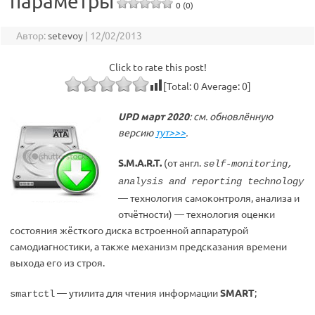
параметры
0 (0)
Автор:
setevoy
|
12/02/2013
Click to rate this post!
[Total:
0
Average:
0
]
UPD март 2020
: см. обновлённую
версию
тут>>>
.
S.M.A.R.T.
(от англ.
self-monitoring,
analysis and reporting technology
— технология самоконтроля, анализа и
отчётности) — технология оценки
состояния жёсткого диска встроенной аппаратурой
самодиагностики, а также механизм предсказания времени
выхода его из строя.
— утилита для чтения информации
SMART
;
smartctl