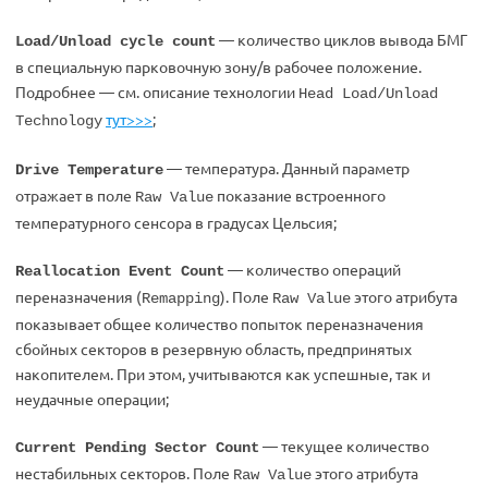
— количество циклов вывода БМГ
Load/Unload cycle count
в специальную парковочную зону/в рабочее положение.
Подробнее — см. описание технологии
Head Load/Unload
тут>>>
;
Technology
— температура. Данный параметр
Drive Temperature
отражает в поле
показание встроенного
Raw Value
температурного сенсора в градусах Цельсия;
— количество операций
Reallocation Event Count
переназначения (
). Поле
этого атрибута
Remapping
Raw Value
показывает общее количество попыток переназначения
сбойных секторов в резервную область, предпринятых
накопителем. При этом, учитываются как успешные, так и
неудачные операции;
— текущее количество
Current Pending Sector Count
нестабильных секторов. Поле
этого атрибута
Raw Value