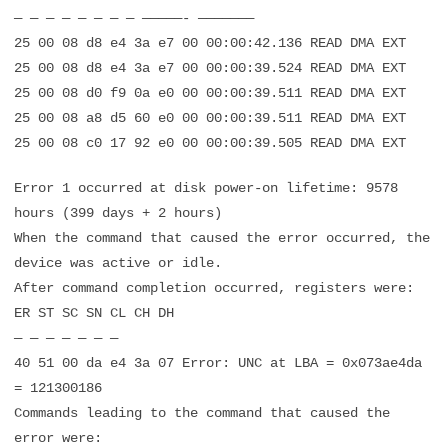
— — — — — — — — —————- ———————
25 00 08 d8 e4 3a e7 00 00:00:42.136 READ DMA EXT
25 00 08 d8 e4 3a e7 00 00:00:39.524 READ DMA EXT
25 00 08 d0 f9 0a e0 00 00:00:39.511 READ DMA EXT
25 00 08 a8 d5 60 e0 00 00:00:39.511 READ DMA EXT
25 00 08 c0 17 92 e0 00 00:00:39.505 READ DMA EXT
Error 1 occurred at disk power-on lifetime: 9578
hours (399 days + 2 hours)
When the command that caused the error occurred, the
device was active or idle.
After command completion occurred, registers were:
ER ST SC SN CL CH DH
— — — — — — —
40 51 00 da e4 3a 07 Error: UNC at LBA = 0x073ae4da
= 121300186
Commands leading to the command that caused the
error were: