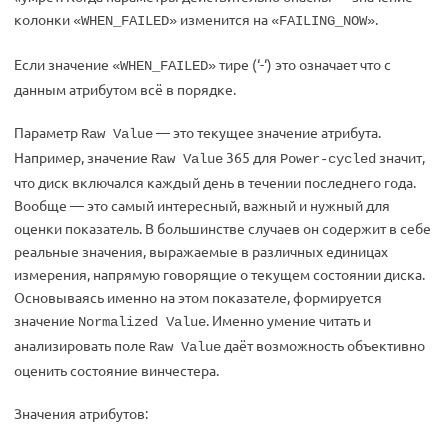
колонки
изменится на
.
«WHEN_FAILED»
«FAILING_NOW»
Если значение
тире (‘-‘) это означает что с
«WHEN_FAILED»
данным атрибутом всё в порядке.
Параметр
— это текущее значение атрибута.
Raw Value
Например, значение
365 для
значит,
Raw Value
Power-cycled
что диск включался каждый день в течении последнего года.
Вообще — это самый интересный, важный и нужный для
оценки показатель. В большинстве случаев он содержит в себе
реальные значения, выражаемые в различных единицах
измерения, напрямую говорящие о текущем состоянии диска.
Основываясь именно на этом показателе, формируется
значение
. Именно умение читать и
Normalized Value
анализировать поле
даёт возможность объективно
Raw Value
оценить состояние винчестера.
Значения атрибутов: