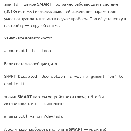
— демон
SMART
, постоянно работающий в системе
smartd
(
-системы) и отслеживающий изменения параметров,
UNIX
умеет отправлять письмо в случае проблем. Про её установку и
настройку — в другой статье.
Узнать все возможности:
# smartctl -h | less
Если система сообщает, что:
SMART Disabled. Use option -s with argument ‘on’ to
enable it.
значит
SMART
на этом устройстве отключен. Что бы
активировать его — выполните:
# smartctl -s on /dev/sda
А если надо наоборот выключить
SMART
— укажите: