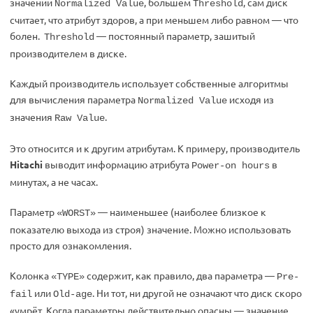
значении
, большем
, сам диск
Normalized Value
Threshold
считает, что атрибут здоров, а при меньшем либо равном — что
болен.
— постоянный параметр, зашитый
Threshold
производителем в диске.
Каждый производитель использует собственные алгоритмы
для вычисления параметра
исходя из
Normalized Value
значения
.
Raw Value
Это относится и к другим атрибутам. К примеру, производитель
Hitachi
выводит информацию атрибута
в
Power-on hours
минутах, а не часах.
Параметр
— наименьшее (наиболее близкое к
«WORST»
показателю выхода из строя) значение. Можно использовать
просто для ознакомления.
Колонка
содержит, как правило, два параметра —
«TYPE»
Pre-
или
. Ни тот, ни другой не означают что диск скоро
fail
Old-age
«умрёт. Когда параметры действительно опасны — значение