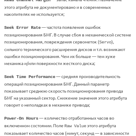
Read Channel Margin
этого атрибута не документировано и в современных
накопителях не используется;
— частота появления ошибок
Seek Error Rate
позиционирования БМГ. В случае сбоя в механической системе
позиционирования, повреждения сервометок (
),
Servo
сильного термического расширения дисков и т.п. возникают
ошибки позиционирования. Чем их больше — тем хуже
механика и/или поверхности жесткого диска;
— средняя производительность
Seek Time Performance
операций позиционирования БМГ. Данный параметр
показывает среднюю скорость позиционирования привода
БМГ на указанный сектор. Снижение значения этого атрибута
говорит о неполадках в механике привода;
— количество отработанных часов во
Power-On Hours
включенном состоянии. Поле
этого атрибута
Raw Value
показывает количество часов (минут, секунд — в зависимости