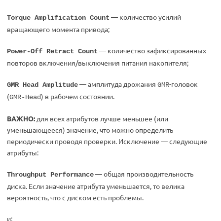
— количество усилий
Torque Amplification Count
вращающего момента привода;
— количество зафиксированных
Power-Off Retract Count
повторов включения/выключения питания накопителя;
— амплитуда дрожания
-головок
GMR Head Amplitude
GMR
(
) в рабочем состоянии.
GMR-Head
ВАЖНО:
для всех атрибутов лучше меньшее (или
уменьшающееся) значение, что можно определить
периодически проводя проверки. Исключение — следующие
атрибуты:
— общая производительность
Throughput Performance
диска. Если значение атрибута уменьшается, то велика
вероятность, что с диском есть проблемы.
и: