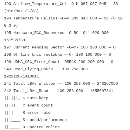
190 Airflow_Temperature_Cel -O—K 067 057 045 — 33
(Min/Max 22/33)
194 Temperature_Celsius -O—K 033 043 000 — 33 (0 12
0 0 0)
195 Hardware_ECC_Recovered -O-RC- 041 029 000 —
151585789
197 Current_Pending_Sector -O—C- 100 100 000 — 0
198 Offline_Uncorrectable —-C- 100 100 000 — 0
199 UDMA_CRC_Error_Count -OSRCK 200 200 000 — 0
240 Head_Flying_Hours —— 100 253 000 —
192212671410811
241 Total_LBAs_Written —— 100 253 000 — 243267056
242 Total_LBAs_Read —— 100 253 000 — 1655697341
||||||_ K auto-keep
|||||__ C event count
||||___ R error rate
|||____ S speed/performance
||_____ O updated online