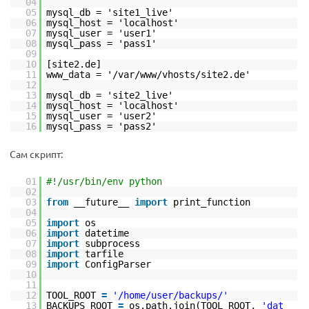
04
05
mysql_db = 'site1_live'
06
mysql_host = 'localhost'
07
mysql_user = 'user1'
08
mysql_pass = 'pass1'
09
10
[site2.de]
11
www_data = '/var/www/vhosts/site2.de'
12
13
mysql_db = 'site2_live'
14
mysql_host = 'localhost'
15
mysql_user = 'user2'
16
mysql_pass = 'pass2'
Сам скрипт:
01
#!/usr/bin/env python
02
03
from
__future__
import
print_function
04
05
import
os
06
import
datetime
07
import
subprocess
08
import
tarfile
09
import
ConfigParser
10
11
12
TOOL_ROOT
=
'/home/user/backups/'
13
BACKUPS_ROOT
=
os.path.join(TOOL_ROOT,
'dat