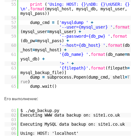
55
print
(
'Using: HOST: {}\nDB: {}\nUSER: {}
\n'
.
format
(mysql_host, mysql_db, mysql_user,
mysql_pass))
56
57
dump_cmd
=
[
'mysqldump '
+
58
'--user={mysql_user} '
.
format
(mysql_user
=
mysql_user)
+
59
'--password={db_pw} '
.
format
(db_pw
=
mysql_pass)
+
60
'--host={db_host} '
.
format
(db
_host
=
mysql_host)
+
61
'{db_name} '
.
format
(db_name
=
m
ysql_db)
+
62
'> '
+
63
'{filepath}'
.
format
(filepath
=
mysql_backup_file)]
64
dump
=
subprocess.Popen(dump_cmd, shell
=
T
rue
)
65
dump.wait()
Его выполнение:
01
$ ./wp_backup.py
02
Executing WWW data backup on: site1.co.uk
03
04
Executing MySQL data backup on: site1.co.uk
05
06
Using: HOST: 'localhost'