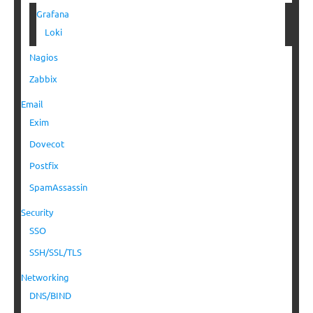
Grafana
Loki
Nagios
Zabbix
Email
Exim
Dovecot
Postfix
SpamAssassin
Security
SSO
SSH/SSL/TLS
Networking
DNS/BIND