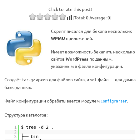
Click to rate this post!
[Total:
0
Average:
0
]
Скрипт писался для бекапа нескольких
WPMU
приложений.
Имеет возможность бекапить несколько
сайтов
WordPress
по данным,
указанным в файле конфигурации.
Создаёт
архив для файлов сайта, и
-файл — для дампа
tar.gz
sql
базы данных.
Файл конфигурации обрабатывается модулем
.
ConfigParser
Структура каталогов:
1
$ tree -d 2 .
2
.
3
├── bin