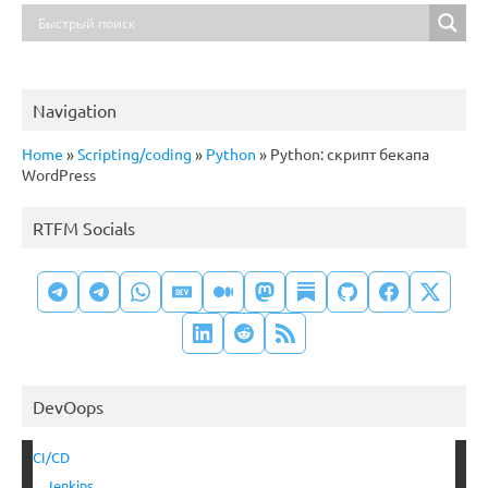
Navigation
Home
»
Scripting/coding
»
Python
»
Python: скрипт бекапа
WordPress
RTFM Socials
DevOops
CI/CD
Jenkins