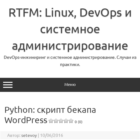
Перейти
к
RTFM: Linux, DevOps и
содержимому
системное
администрирование
DevOps-инжиниринг и системное администрирование. Случаи из
практики.
Меню
Python: скрипт бекапа
WordPress
0 (0)
Автор:
setevoy
|
10/06/2016