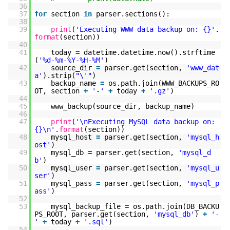
36
37
for
section
in
parser.sections():
38
39
print
(
'Executing WWW data backup on: {}'
.
format
(section))
40
41
today
=
datetime.datetime.now().strftime
(
'%d-%m-%Y-%H-%M'
)
42
source_dir
=
parser.get(section,
'www_dat
a'
).strip(
"\'"
)
43
backup_name
=
os.path.join(WWW_BACKUPS_RO
OT, section
+
'-'
+
today
+
'.gz'
)
44
45
www_backup(source_dir, backup_name)
46
47
print
(
'\nExecuting MySQL data backup on:
{}\n'
.
format
(section))
48
mysql_host
=
parser.get(section,
'mysql_h
ost'
)
49
mysql_db
=
parser.get(section,
'mysql_d
b'
)
50
mysql_user
=
parser.get(section,
'mysql_u
ser'
)
51
mysql_pass
=
parser.get(section,
'mysql_p
ass'
)
52
53
mysql_backup_file
=
os.path.join(DB_BACKU
PS_ROOT, parser.get(section,
'mysql_db'
)
+
'-
'
+
today
+
'.sql'
)
54