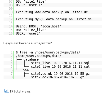
07
DB: 'site1_live'
08
USER: 'user11'
09
10
Executing WWW data backup on: site2.de
11
12
Executing MySQL data backup on: site2.de
13
14
Using: HOST: 'localhost'
15
DB: 'site2_live'
16
USER: 'user2'
Результат бекапа выглядит так:
1
$ tree -a /home/user/backups/data/
2
/home/user/backups/data/
3
├── database
4
│ ├── site1_live-10-06-2016-11-11.sql
5
│ └── site2_live-10-06-2016-11-11.sql
6
└── www
7
├── site1.co.uk-10-06-2016-10-55.gz
8
└── site2.de-10-06-2016-10-55.gz
19 total views