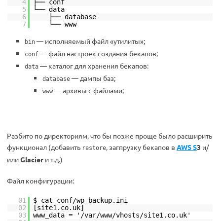
4
├── conf
5
└── data
6
├── database
7
└── www
— исполняемый файл «утилиты»;
bin
— файл настроек создания бекапов;
conf
— каталог для хранения бекапов:
data
— дампы баз;
database
— архивы с файлами;
www
Разбито по директориям, что бы позже проще было расширить
функционал (добавить
, загпрузку бекапов в
AWS S
3
и/
restore
или
Glacier
и т.д.)
Файл конфигурации:
01
$ cat conf/wp_backup.ini
02
[site1.co.uk]
03
www_data = '/var/www/vhosts/site1.co.uk'