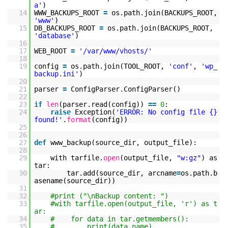
a'
)
14
WWW_BACKUPS_ROOT
=
os.path.join(BACKUPS_ROOT,
'www'
)
15
DB_BACKUPS_ROOT
=
os.path.join(BACKUPS_ROOT,
'database'
)
16
17
WEB_ROOT
=
'/var/www/vhosts/'
18
19
config
=
os.path.join(TOOL_ROOT,
'conf'
,
'wp_
backup.ini'
)
20
21
parser
=
ConfigParser.ConfigParser()
22
23
if
len
(parser.read(config))
=
=
0
:
24
raise
Exception(
'ERROR: No config file {}
found!'
.
format
(config))
25
26
27
def
www_backup(source_dir, output_file):
28
29
with tarfile.
open
(output_file,
"w:gz"
) as
tar:
30
tar.add(source_dir, arcname
=
os.path.b
asename(source_dir))
31
32
#print ("\nBackup content: ")
33
#with tarfile.open(output_file, 'r') as t
ar:
34
# for data in tar.getmembers():
35
# print(data.name)