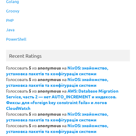
Golang
Groovy
PHP
Java
PowerShell
Recent Ratings
Голосовать
5
из
anonymous
на
NixOS: знайомство,
установка пакетів та конфігурація системи
Голосовать
5
из
anonymous
на
NixOS: знайомство,
установка пакетів та конфігурація системи
Голосовать
5
из
anonymous
на
AWS: Database Migration
Service, часть 2 — нет AUTO_INCREMENT и индексов.
Фиксы для «foreign key constraint fails» и логов
CloudWatch
Голосовать
5
из
anonymous
на
NixOS: знайомство,
установка пакетів та конфігурація системи
Голосовать
5
из
anonymous
на
NixOS: знайомство,
установка пакетів та конфігурація системи