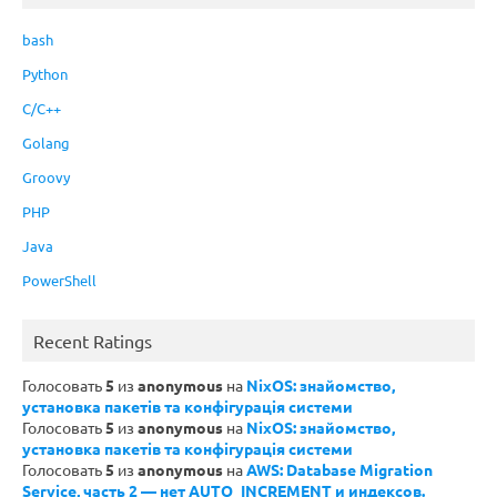
bash
Python
C/C++
Golang
Groovy
PHP
Java
PowerShell
Recent Ratings
Голосовать
5
из
anonymous
на
NixOS: знайомство,
установка пакетів та конфігурація системи
Голосовать
5
из
anonymous
на
NixOS: знайомство,
установка пакетів та конфігурація системи
Голосовать
5
из
anonymous
на
AWS: Database Migration
Service, часть 2 — нет AUTO_INCREMENT и индексов.