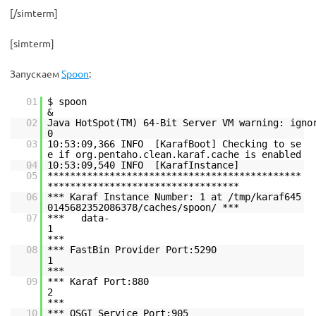
[/simterm]
[simterm]
Запускаем
Spoon
:
01
$ spoon
02
Java HotSpot(TM) 64-Bit Server VM warning: igno
03
10:53:09,366 INFO [KarafBoot] Checking to se
e if org.pentaho.clean.karaf.cache is enabled
04
10:53:09,540 INFO [KarafInstance]
05
*********************************************
**********************************
06
*** Karaf Instance Number: 1 at /tmp/karaf645
0145682352086378/caches/spoon/ ***
07
*** data-
***
08
*** FastBin Provider Port:5290
1
***
09
*** Karaf Port:880
***
10
*** OSGI Service Port:905