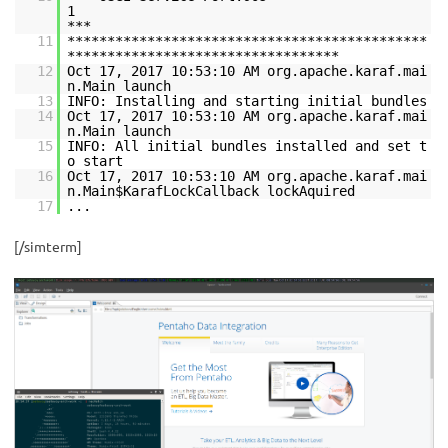
***
11
*********************************************
**********************************
12
Oct 17, 2017 10:53:10 AM org.apache.karaf.mai
n.Main launch
13
INFO: Installing and starting initial bundles
14
Oct 17, 2017 10:53:10 AM org.apache.karaf.mai
n.Main launch
15
INFO: All initial bundles installed and set t
o start
16
Oct 17, 2017 10:53:10 AM org.apache.karaf.mai
n.Main$KarafLockCallback lockAquired
17
...
[/simterm]