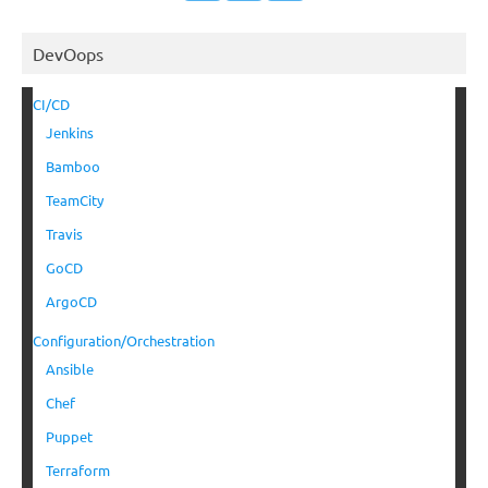
DevOops
CI/CD
Jenkins
Bamboo
TeamCity
Travis
GoCD
ArgoCD
Configuration/Orchestration
Ansible
Chef
Puppet
Terraform