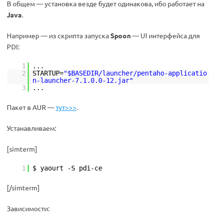
В общем — установка везде будет одинакова, ибо работает на
Java
.
Например — из скрипта запуска
Spoon
— UI интерфейса для
PDI:
1
...
2
STARTUP=
"$BASEDIR/launcher/pentaho-applicatio
n-launcher-7.1.0.0-12.jar"
3
...
Пакет в AUR —
тут>>>
.
Устанавливаем:
[simterm]
1
$ yaourt -S pdi-ce
[/simterm]
Зависимости: