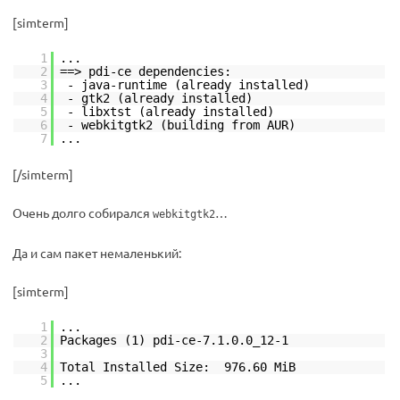
[simterm]
1
...
2
==> pdi-ce dependencies:
3
- java-runtime (already installed)
4
- gtk2 (already installed)
5
- libxtst (already installed)
6
- webkitgtk2 (building from AUR)
7
...
[/simterm]
Очень долго собирался
…
webkitgtk2
Да и сам пакет немаленький:
[simterm]
1
...
2
Packages (1) pdi-ce-7.1.0.0_12-1
3
4
Total Installed Size: 976.60 MiB
5
...