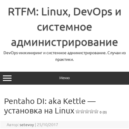
Перейти
к
RTFM: Linux, DevOps и
содержимому
системное
администрирование
DevOps-инжиниринг и системное администрирование. Случаи из
практики.
Меню
Pentaho DI: aka Kettle —
установка на Linux
0 (0)
Автор:
setevoy
|
25/10/2017