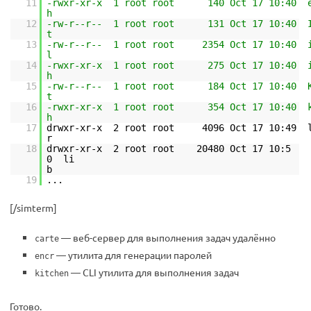
11
-rwxr-xr-x 1 root root 140 Oct 17 10:40 e
12
-rw-r--r-- 1 root root 131 Oct 17 10:40 I
13
-rw-r--r-- 1 root root 2354 Oct 17 10:40 im
14
-rwxr-xr-x 1 root root 275 Oct 17 10:40 i
15
-rw-r--r-- 1 root root 184 Oct 17 10:40 K
16
-rwxr-xr-x 1 root root 354 Oct 17 10:40 k
17
drwxr-xr-x 2 root root 4096 Oct 17 10:49 l
18
drwxr-xr-x 2 root root 20480 Oct 17 10:5
0 li
b
19
...
[/simterm]
— веб-сервер для выполнения задач удалённо
carte
— утилита для генерации паролей
encr
— CLI утилита для выполнения задач
kitchen
Готово.