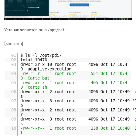
Устанавливается он в
:
/opt/pdi
[simterm]
01
$ ls -l /opt/pdi/
02
total 10476
03
drwxr-xr-x 10 root root 4096 Oct 17 10:4
9 adaptive-execution
04
-rw-r--r-- 1 root root 551 Oct 17 10:4
0 Carte.bat
05
-rwxr-xr-x 1 root root 405 Oct 17 10:4
0 carte.sh
06
drwxr-xr-x 2 root root 4096 Oct 17 10:49 c
07
drwxr-xr-x 3 root root 4096 Oct 17 10:49 'Da
08
drwxr-xr-x 2 root root 4096 Oct 17 10:49 'Da
09
drwxr-xr-x 3 root root 4096 Oct 17 10:49 
10
-rw-r--r-- 1 root root 138 Oct 17 10:40 E