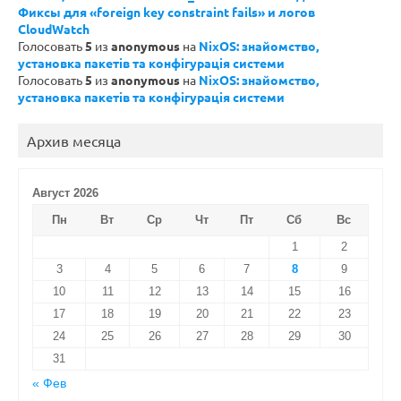
Фиксы для «foreign key constraint fails» и логов
CloudWatch
Голосовать
5
из
anonymous
на
NixOS: знайомство,
установка пакетів та конфігурація системи
Голосовать
5
из
anonymous
на
NixOS: знайомство,
установка пакетів та конфігурація системи
Архив месяца
Август 2026
Пн
Вт
Ср
Чт
Пт
Сб
Вс
1
2
3
4
5
6
7
8
9
10
11
12
13
14
15
16
17
18
19
20
21
22
23
24
25
26
27
28
29
30
31
« Фев