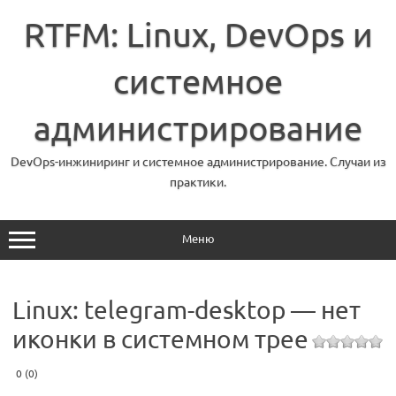
Перейти
к
RTFM: Linux, DevOps и
содержимому
системное
администрирование
DevOps-инжиниринг и системное администрирование. Случаи из
практики.
Меню
Linux: telegram-desktop — нет
иконки в системном трее
0 (0)