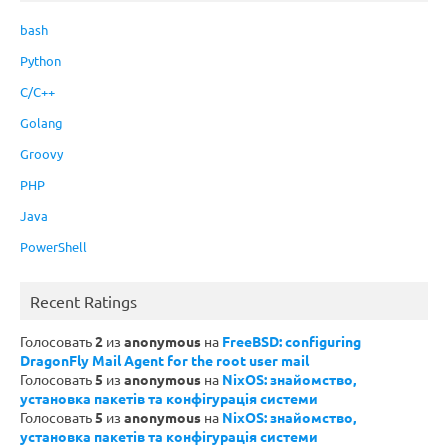
bash
Python
C/C++
Golang
Groovy
PHP
Java
PowerShell
Recent Ratings
Голосовать
2
из
anonymous
на
FreeBSD: configuring
DragonFly Mail Agent for the root user mail
Голосовать
5
из
anonymous
на
NixOS: знайомство,
установка пакетів та конфігурація системи
Голосовать
5
из
anonymous
на
NixOS: знайомство,
установка пакетів та конфігурація системи