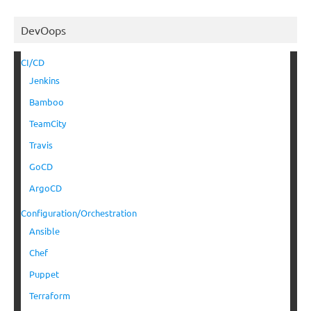
DevOops
CI/CD
Jenkins
Bamboo
TeamCity
Travis
GoCD
ArgoCD
Configuration/Orchestration
Ansible
Chef
Puppet
Terraform