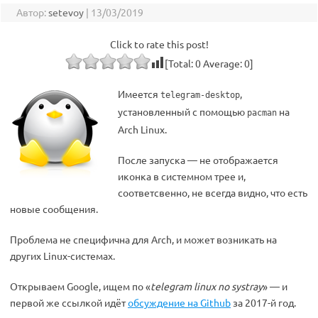
Автор:
setevoy
|
13/03/2019
Click to rate this post!
[Total:
0
Average:
0
]
Имеется
,
telegram-desktop
установленный с помощью
на
pacman
Arch Linux.
После запуска — не отображается
иконка в системном трее и,
соответсвенно, не всегда видно, что есть
новые сообщения.
Проблема не специфична для Arch, и может возникать на
других Linux-системах.
Открываем Google, ищем по «
telegram linux no systray
» — и
первой же ссылкой идёт
обсуждение на Github
за 2017-й год.