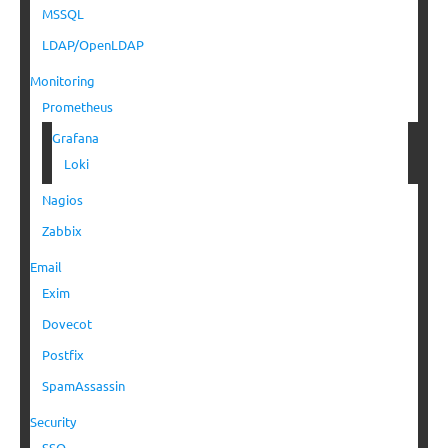
MSSQL
LDAP/OpenLDAP
Monitoring
Prometheus
Grafana
Loki
Nagios
Zabbix
Email
Exim
Dovecot
Postfix
SpamAssassin
Security
SSO