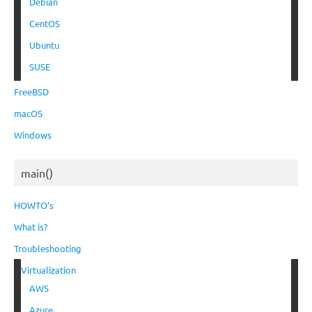
Debian
CentOS
Ubuntu
SUSE
FreeBSD
macOS
Windows
main()
HOWTO’s
What is?
Troubleshooting
Virtualization
AWS
Azure