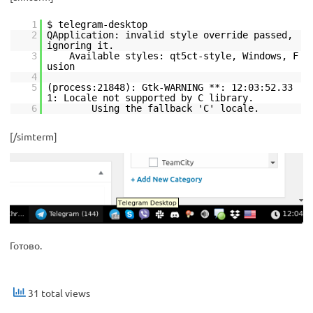
1
$ telegram-desktop
2
QApplication: invalid style override passed,
ignoring it.
3
Available styles: qt5ct-style, Windows, F
usion
4
5
(process:21848): Gtk-WARNING **: 12:03:52.33
1: Locale not supported by C library.
6
Using the fallback 'C' locale.
[/simterm]
Готово.
31 total views