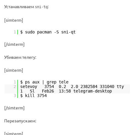
Устанавливаем
:
sni-tq
[simterm]
1
$ sudo pacman -S sni-qt
[/simterm]
Убиваем телегу:
[simterm]
1
$ ps aux | grep tele
2
setevoy 3754 0.2 2.0 2382584 331040 tty
1 Sl Feb26 13:58 telegram-desktop
3
$ kill 3754
[/simterm]
Перезапускаем:
[simterm]