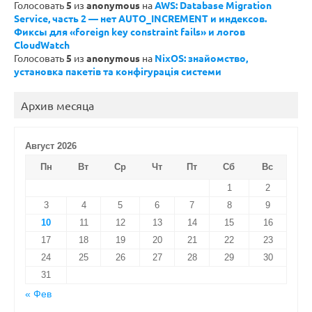
Голосовать
5
из
anonymous
на
AWS: Database Migration
Service, часть 2 — нет AUTO_INCREMENT и индексов.
Фиксы для «foreign key constraint fails» и логов
CloudWatch
Голосовать
5
из
anonymous
на
NixOS: знайомство,
установка пакетів та конфігурація системи
Архив месяца
Август 2026
Пн
Вт
Ср
Чт
Пт
Сб
Вс
1
2
3
4
5
6
7
8
9
10
11
12
13
14
15
16
17
18
19
20
21
22
23
24
25
26
27
28
29
30
31
« Фев