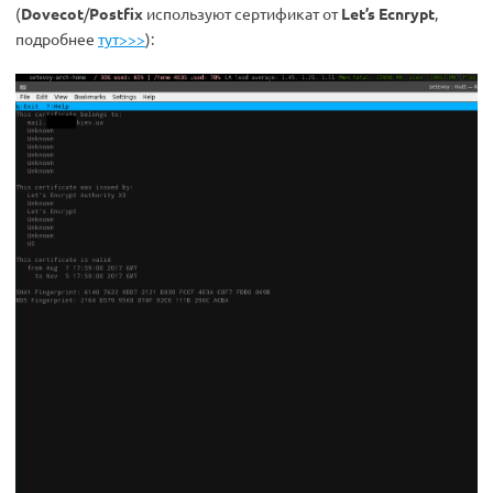
(
Dovecot
/
Postfix
используют сертификат от
Let’s Ecnrypt
,
подробнее
тут>>>
):