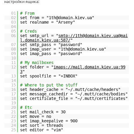
настройки ящика:
01
# From
02
set from = "1th@domain.kiev.ua"
03
set realname = "Arseny"
04
05
# Creds
06
set smtp_url = "
smtp://1th@domain.kiev.ua@mai
l.domain.kiev.ua:587/
"
07
set smtp_pass = "password"
08
set imap_user = "1th@domain.kiev.ua"
09
set imap_pass = "password"
10
11
# My mailboxes
12
set folder = "
imaps://mail.domain.kiev.ua:99
3
"
13
set spoolfile = "+INBOX"
14
15
# Where to put the stuff
16
set header_cache = "~/.mutt/cache/headers"
17
set message_cachedir = "~/.mutt/cache/bodies"
18
set certificate_file = "~/.mutt/certificates"
19
20
# Etc
21
set mail_check = 30
22
set move = no
23
set imap_keepalive = 900
24
set sort = threads
25
set editor = "vim"