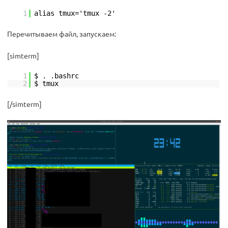
1
alias tmux='tmux -2'
Перечитываем файл, запускаем:
[simterm]
1
$ . .bashrc
2
$ tmux
[/simterm]