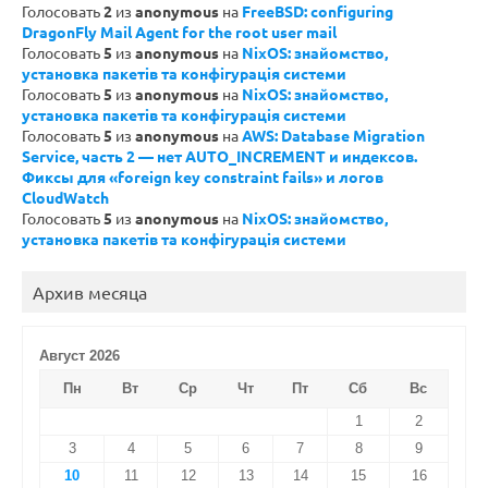
Голосовать
2
из
anonymous
на
FreeBSD: configuring
DragonFly Mail Agent for the root user mail
Голосовать
5
из
anonymous
на
NixOS: знайомство,
установка пакетів та конфігурація системи
Голосовать
5
из
anonymous
на
NixOS: знайомство,
установка пакетів та конфігурація системи
Голосовать
5
из
anonymous
на
AWS: Database Migration
Service, часть 2 — нет AUTO_INCREMENT и индексов.
Фиксы для «foreign key constraint fails» и логов
CloudWatch
Голосовать
5
из
anonymous
на
NixOS: знайомство,
установка пакетів та конфігурація системи
Архив месяца
Август 2026
Пн
Вт
Ср
Чт
Пт
Сб
Вс
1
2
3
4
5
6
7
8
9
10
11
12
13
14
15
16