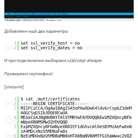
Добавляем ещё два параметра:
1
set ssl_verify_host = no
2
set ssl_verify_dates = no
И при подключении выбираем «
(a)ccept always
«.
Проверяем сертиифкат:
[simterm]
1
$ cat .mutt/certificates
2
-----BEGIN CERTIFICATE-----
3
MIIFCzCCA/OgAwIBAgISA5nPXwXDw64ldv6rCsp6Z3deM
A0GCSqGSIb3DQEBCwUA
4
MEoxCzAJBgNVBAYTAlVTMRYwFAYDVQQKEw1MZXQncyBFb
mNyeXB0MSMwIQYDVQQD
5
ExpMZXQncyBFbmNyeXB0IEF1dGhvcml0eSBYMzAeFw0xN
zA4MDcxNzU5MDBaFw0x
6
NzExMDUxNzU5MDBaMB8xHTAbBgNVBAMTFG1haWwuc2V0Z