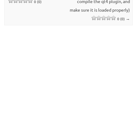
compile the qt4 plugin, and
0 (0)
make sure it is loaded properly)
→
0 (0)