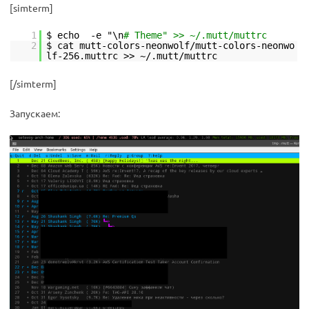
[simterm]
1
$ echo -e "\n
# Theme" >> ~/.mutt/muttrc
2
$ cat mutt-colors-neonwolf/mutt-colors-neonwo
lf-256.muttrc >> ~/.mutt/muttrc
[/simterm]
Запускаем: