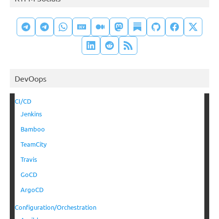
DevOops
CI/CD
Jenkins
Bamboo
TeamCity
Travis
GoCD
ArgoCD
Configuration/Orchestration