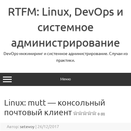
Перейти
к
RTFM: Linux, DevOps и
содержимому
системное
администрирование
DevOps-инжиниринг и системное администрирование. Случаи из
практики.
Меню
Linux: mutt — консольный
почтовый клиент
0 (0)
Автор:
setevoy
|
26/12/2017