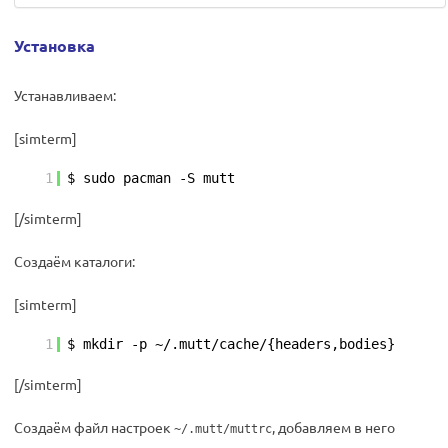
Установка
Устанавливаем:
[simterm]
1
$ sudo pacman -S mutt
[/simterm]
Создаём каталоги:
[simterm]
1
$ mkdir -p ~/.mutt/cache/{headers,bodies}
[/simterm]
Создаём файл настроек
, добавляем в него
~/.mutt/muttrc