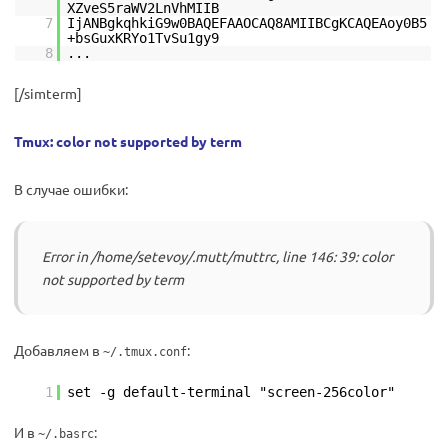
XZveS5raWV2LnVhMIIB
7
IjANBgkqhkiG9w0BAQEFAAOCAQ8AMIIBCgKCAQEAoy0B5
+bsGuxKRYo1TvSu1gy9
8
...
[/simterm]
Tmux: color not supported by term
В случае ошибки:
Error in /home/setevoy/.mutt/muttrc, line 146: 39: color
not supported by term
Добавляем в
:
~/.tmux.conf
1
set -g default-terminal "screen-256color"
И в
:
~/.basrc