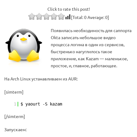
Click to rate this post!
[Total:
0
Average:
0
]
Появилась необходимость для саппорта
Okta записать небольшое видео
процесса логина в один из сервисов,
быстренько нагуглилось такое
приложение, как Kazam — маленькое,
простое, и, главное, работающее.
На Arch Linux устанавливаем из AUR:
[simterm]
1
$ yaourt -S kazam
[/simterm]
Запускаем: