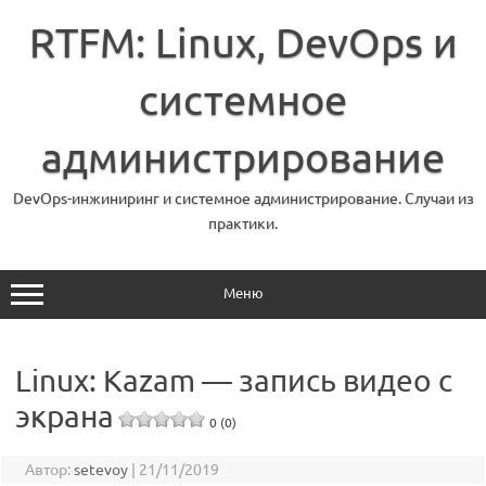
Перейти
к
RTFM: Linux, DevOps и
содержимому
системное
администрирование
DevOps-инжиниринг и системное администрирование. Случаи из
практики.
Меню
Linux: Kazam — запись видео с
экрана
0 (0)
Автор:
setevoy
|
21/11/2019