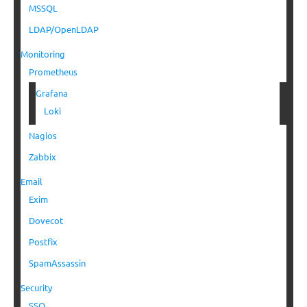
MSSQL
LDAP/OpenLDAP
Monitoring
Prometheus
Grafana
Loki
Nagios
Zabbix
Email
Exim
Dovecot
Postfix
SpamAssassin
Security
SSO