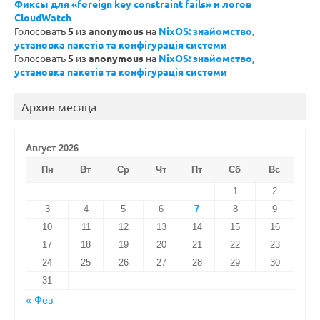
Фиксы для «foreign key constraint fails» и логов
CloudWatch
Голосовать
5
из
anonymous
на
NixOS: знайомство,
установка пакетів та конфігурація системи
Голосовать
5
из
anonymous
на
NixOS: знайомство,
установка пакетів та конфігурація системи
Архив месяца
Август 2026
Пн
Вт
Ср
Чт
Пт
Сб
Вс
1
2
3
4
5
6
7
8
9
10
11
12
13
14
15
16
17
18
19
20
21
22
23
24
25
26
27
28
29
30
31
« Фев