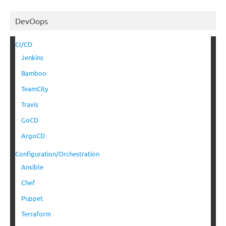
DevOops
CI/CD
Jenkins
Bamboo
TeamCity
Travis
GoCD
ArgoCD
Configuration/Orchestration
Ansible
Chef
Puppet
Terraform