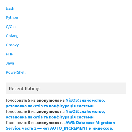
bash
Python
C/C++
Golang
Groovy
PHP
Java
PowerShell
Recent Ratings
Голосовать
5
из
anonymous
на
NixOS: знайомство,
установка пакетів та конфігурація системи
Голосовать
5
из
anonymous
на
NixOS: знайомство,
установка пакетів та конфігурація системи
Голосовать
5
из
anonymous
на
AWS: Database Migration
Service, часть 2 — нет AUTO_INCREMENT и индексов.