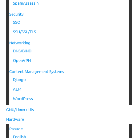
SpamAssassin
Security
SSO
SSH/SSL/TLS
Networking
DNS/BIND
OpenVPN
Content Management Systems
Django
AEM
WordPress
GNU/Linux utils
Hardware
Разное
English