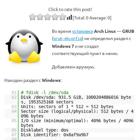
Click to rate this post!
[Total:
0
Average:
0
]
Во время
установки
Arch Linux
—
GRUB
(
) не определил раздел с
grub-mkconfig
Windows 7
и не создал
соответствующий пункт
в меню.
Добавляем вручную.
Находим раздел с
Windows
:
01
# fdisk -l /dev/sda
02
Disk /dev/sda: 931.5 GiB, 1000204886016 byte
s, 1953525168 sectors
03
Units: sectors of 1 * 512 = 512 bytes
04
Sector size (logical/physical): 512 bytes / 4
096 bytes
05
I/O size (minimum/optimal): 4096 bytes / 4096
bytes
06
Disklabel type: dos
07
Disk identifier: 0x8af9a9b7
08