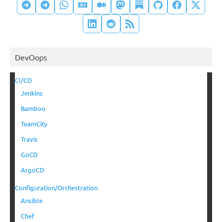
DevOops
CI/CD
Jenkins
Bamboo
TeamCity
Travis
GoCD
ArgoCD
Configuration/Orchestration
Ansible
Chef