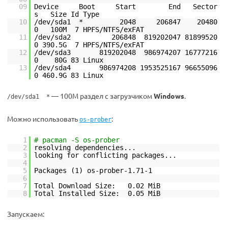
09
Device Boot Start End Sector
s Size Id Type
10
/dev/sda1 * 2048 206847 20480
0 100M 7 HPFS/NTFS/exFAT
11
/dev/sda2 206848 819202047 81899520
0 390.5G 7 HPFS/NTFS/exFAT
12
/dev/sda3 819202048 986974207 16777216
0 80G 83 Linux
13
/dev/sda4 986974208 1953525167 96655096
0 460.9G 83 Linux
— 100M раздел с загрузчиком
Windows
.
/dev/sda1 *
Можно использовать
:
os-prober
1
# pacman -S os-prober
2
resolving dependencies...
3
looking for conflicting packages...
4
5
Packages (1) os-prober-1.71-1
6
7
Total Download Size: 0.02 MiB
8
Total Installed Size: 0.05 MiB
Запускаем: