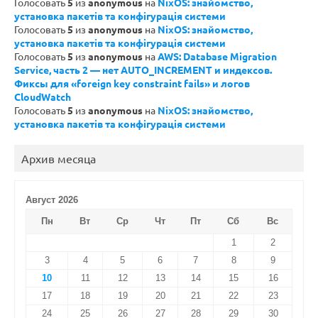
Голосовать
5
из
anonymous
на
NixOS: знайомство,
установка пакетів та конфігурація системи
Голосовать
5
из
anonymous
на
NixOS: знайомство,
установка пакетів та конфігурація системи
Голосовать
5
из
anonymous
на
AWS: Database Migration
Service, часть 2 — нет AUTO_INCREMENT и индексов.
Фиксы для «foreign key constraint fails» и логов
CloudWatch
Голосовать
5
из
anonymous
на
NixOS: знайомство,
установка пакетів та конфігурація системи
Архив месяца
Август 2026
Пн
Вт
Ср
Чт
Пт
Сб
Вс
1
2
3
4
5
6
7
8
9
10
11
12
13
14
15
16
17
18
19
20
21
22
23
24
25
26
27
28
29
30