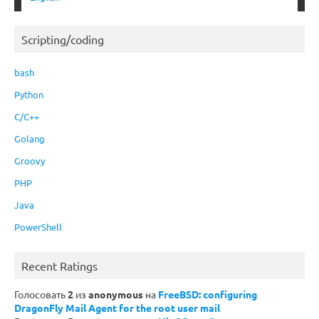
Scripting/coding
bash
Python
C/C++
Golang
Groovy
PHP
Java
PowerShell
Recent Ratings
Голосовать
2
из
anonymous
на
FreeBSD: configuring
DragonFly Mail Agent for the root user mail