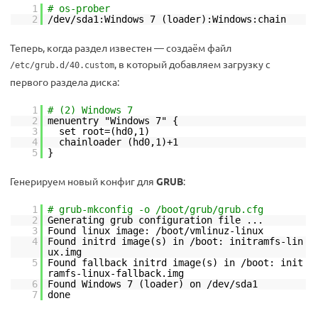
1
# os-prober
2
/dev/sda1:Windows 7 (loader):Windows:chain
Теперь, когда раздел известен — создаём файл
, в который добавляем загрузку с
/etc/grub.d/40.custom
первого раздела диска:
1
# (2) Windows 7
2
menuentry "Windows 7" {
3
set root=(hd0,1)
4
chainloader (hd0,1)+1
5
}
Генерируем новый конфиг для
GRUB
:
1
# grub-mkconfig -o /boot/grub/grub.cfg
2
Generating grub configuration file ...
3
Found linux image: /boot/vmlinuz-linux
4
Found initrd image(s) in /boot: initramfs-lin
ux.img
5
Found fallback initrd image(s) in /boot: init
ramfs-linux-fallback.img
6
Found Windows 7 (loader) on /dev/sda1
7
done