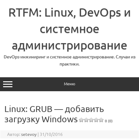
Перейти
к
RTFM: Linux, DevOps и
содержимому
системное
администрирование
DevOps-инжиниринг и системное администрирование. Случаи из
практики.
Меню
Linux: GRUB — добавить
загрузку Windows
0 (0)
Автор:
setevoy
|
31/10/2016