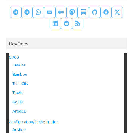
DevOops
CI/CD
Jenkins
Bamboo
TeamCity
Travis
GoCD
ArgoCD
Configuration/Orchestration
Ansible