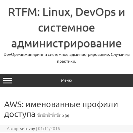
Перейти
к
RTFM: Linux, DevOps и
содержимому
системное
администрирование
DevOps-инжиниринг и системное администрирование. Случаи из
практики.
Меню
AWS: именованные профили
доступа
0 (0)
Автор:
setevoy
|
01/11/2016