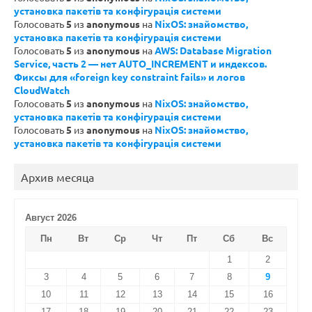
установка пакетів та конфігурація системи
Голосовать
5
из
anonymous
на
NixOS: знайомство,
установка пакетів та конфігурація системи
Голосовать
5
из
anonymous
на
AWS: Database Migration
Service, часть 2 — нет AUTO_INCREMENT и индексов.
Фиксы для «foreign key constraint fails» и логов
CloudWatch
Голосовать
5
из
anonymous
на
NixOS: знайомство,
установка пакетів та конфігурація системи
Голосовать
5
из
anonymous
на
NixOS: знайомство,
установка пакетів та конфігурація системи
Архив месяца
Август 2026
Пн
Вт
Ср
Чт
Пт
Сб
Вс
1
2
3
4
5
6
7
8
9
10
11
12
13
14
15
16
17
18
19
20
21
22
23