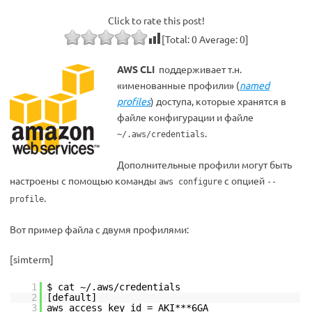
Click to rate this post!
[Total:
0
Average:
0
]
AWS CLI
поддерживает т.н.
«именованные профили» (
named
profiles
) доступа, которые хранятся в
файле конфигурации и файле
.
~/.aws/credentials
Дополнительные профили могут быть
настроены с помощью команды
с опцией
aws configure
--
.
profile
Вот пример файла с двумя профилями:
[simterm]
1
$ cat ~/.aws/credentials
2
[default]
3
aws_access_key_id = AKI***6GA