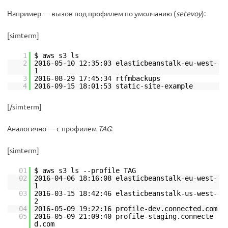
Например — вызов под профилем по умолчанию (
setevoy
):
[simterm]
1
$ aws s3 ls
2
2016-05-10 12:35:03 elasticbeanstalk-eu-west-
1
3
2016-08-29 17:45:34 rtfmbackups
4
2016-09-15 18:01:53 static-site-example
[/simterm]
Аналогично — с профилем
TAG
:
[simterm]
01
$ aws s3 ls --profile TAG
02
2016-04-06 18:16:08 elasticbeanstalk-eu-west-
1
03
2016-03-15 18:42:46 elasticbeanstalk-us-west-
2
04
2016-05-09 19:22:16 profile-dev.connected.com
05
2016-05-09 21:09:40 profile-staging.connecte
d.com