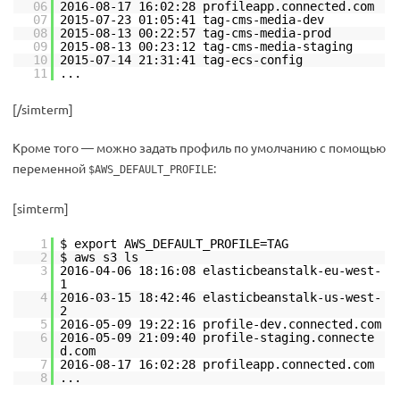
06
2016-08-17 16:02:28 profileapp.connected.com
07
2015-07-23 01:05:41 tag-cms-media-dev
08
2015-08-13 00:22:57 tag-cms-media-prod
09
2015-08-13 00:23:12 tag-cms-media-staging
10
2015-07-14 21:31:41 tag-ecs-config
11
...
[/simterm]
Кроме того — можно задать профиль по умолчанию с помощью
переменной
:
$AWS_DEFAULT_PROFILE
[simterm]
1
$ export AWS_DEFAULT_PROFILE=TAG
2
$ aws s3 ls
3
2016-04-06 18:16:08 elasticbeanstalk-eu-west-
1
4
2016-03-15 18:42:46 elasticbeanstalk-us-west-
2
5
2016-05-09 19:22:16 profile-dev.connected.com
6
2016-05-09 21:09:40 profile-staging.connecte
d.com
7
2016-08-17 16:02:28 profileapp.connected.com
8
...