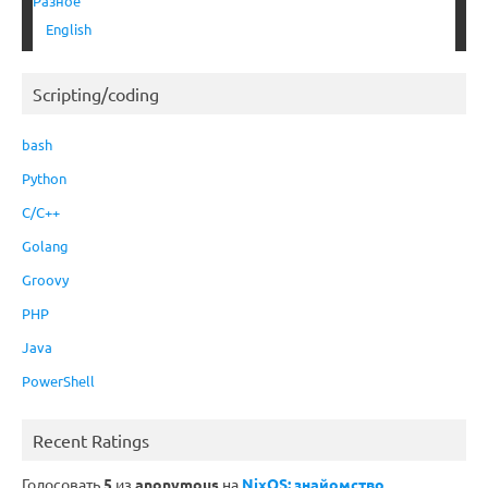
Разное
English
Scripting/coding
bash
Python
C/C++
Golang
Groovy
PHP
Java
PowerShell
Recent Ratings
Голосовать
5
из
anonymous
на
NixOS: знайомство,