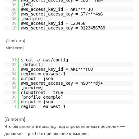
04
aws_secret_access_key = cbd***M6W
05
[TAG]
06
aws_access_key_id = AKI***FJQ
07
aws_secret_access_key = 6T/***4sG
08
[example]
09
aws_access_key_id = 123456
10
aws_secret_access_key = 0123456789
[/simterm]
[simterm]
01
$ cat ~/.aws/config
02
[default]
03
aws_access_key_id = AKI***TCQ
04
region = eu-west-1
05
output = json
06
aws_secret_access_key = nSD***dj+
07
[preview]
08
cloudfront = true
09
[profile example]
10
output = json
11
region = eu-west-1
[/simterm]
Что бы вполнить команду под определённым профилем —
добавьте
при вызове команды.
--profile