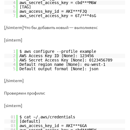
4
aws_secret_access_key = cbd***M6W
5
[TAG]
6
aws_access_key_id = AKI***FJQ
7
aws_secret_access_key = 6T/***4sG
[/simterm]
Что бы добавить новый — выполняем:
[simterm]
1
$ aws configure --profile example
2
AWS Access Key ID [None]: 123456
3
AWS Secret Access Key [None]: 0123456789
4
Default region name [None]: eu-west-1
5
Default output format [None]: json
[/simterm]
Проверяем профили:
[simterm]
01
$ cat ~/.aws/credentials
02
[default]
03
aws_access_key_id = AKI***6GA