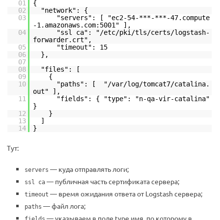
01
{
02
"network": {
03
"servers": [ "ec2-54-***-***-47.compute
-1.amazonaws.com:5001" ],
04
"ssl ca": "/etc/pki/tls/certs/logstash-
forwarder.crt",
05
"timeout": 15
06
},
07
08
"files": [
09
{
10
"paths": [ "/var/log/tomcat7/catalina.
out" ],
11
"fields": { "type": "n-qa-vir-catalina"
}
12
}
13
]
14
}
Тут:
— куда отправлять логи;
servers
— публичная часть сертификата сервера;
ssl ca
— время ожидания ответа от Logstash сервера;
timeout
— файл лога;
paths
— указываем в поле type имя, по которому в
fields