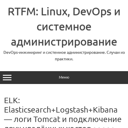
Перейти
к
RTFM: Linux, DevOps и
содержимому
системное
администрирование
DevOps-инжиниринг и системное администрирование. Случаи из
практики.
Меню
ELK:
Elasticsearch+Logstash+Kibana
— логи Tomcat и подключение