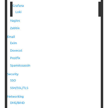
Grafana
Loki
Nagios
Zabbix
Email
Exim
Dovecot
Postfix
SpamAssassin
Security
SSO
SSH/SSL/TLS
Networking
DNS/BIND