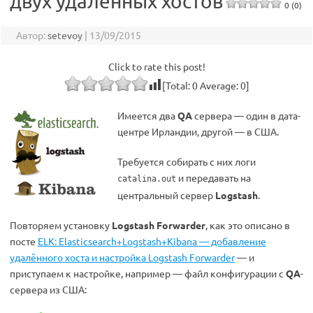
двух удалённых хостов
0 (0)
Автор:
setevoy
|
13/09/2015
Click to rate this post!
[Total:
0
Average:
0
]
Имеется два
QA
сервера — один в дата-
центре Ирландии, другой — в США.
Требуется собирать с них логи
и передавать на
catalina.out
центральный сервер
Logstash
.
Повторяем установку
Logstash Forwarder
, как это описано в
посте
ELK: Elasticsearch+Logstash+Kibana — добавление
удалённого хоста и настройка Logstash Forwarder
— и
приступаем к настройке, например — файл конфигурации с
QA
-
сервера из США: