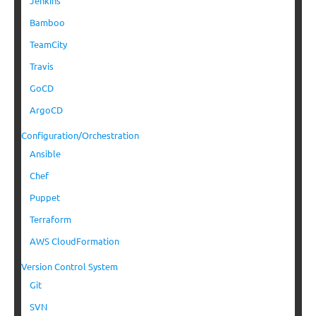
Jenkins
Bamboo
TeamCity
Travis
GoCD
ArgoCD
Configuration/Orchestration
Ansible
Chef
Puppet
Terraform
AWS CloudFormation
Version Control System
Git
SVN