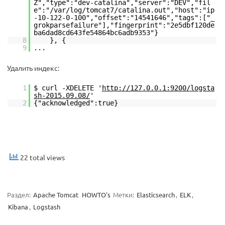
Z","type":"dev-catalina","server":"DEV","fil
e":"/var/log/tomcat7/catalina.out","host":"ip
-10-122-0-100","offset":"14541646","tags":["_
grokparsefailure"],"fingerprint":"2e5dbf120de
ba6dad8cd643fe54864bc6adb9353"}
8
}, {
9
...
Удалить индекс:
1
$ curl -XDELETE '
http://127.0.0.1:9200/logsta
sh-2015.09.08/
'
2
{"acknowledged":true}
22 total views
Раздел:
Apache Tomcat
HOWTO's
Метки:
Elasticsearch
,
ELK
,
Kibana
,
Logstash