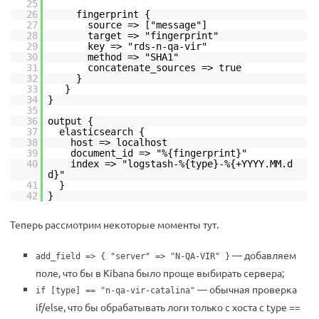
25
26
fingerprint {
27
source => ["message"]
28
target => "fingerprint"
29
key => "rds-n-qa-vir"
30
method => "SHA1"
31
concatenate_sources => true
32
}
33
}
34
}
35
36
output {
37
elasticsearch {
38
host => localhost
39
document_id => "%{fingerprint}"
40
index => "logstash-%{type}-%{+YYYY.MM.d
d}"
41
}
42
}
Теперь рассмотрим некоторые моменты тут.
— добавляем
add_field => { "server" => "N-QA-VIR" }
поле, что бы в Kibana было проще выбирать сервера;
— обычная проверка
if [type] == "n-qa-vir-catalina"
if/else, что бы обрабатывать логи только с хоста с type ==