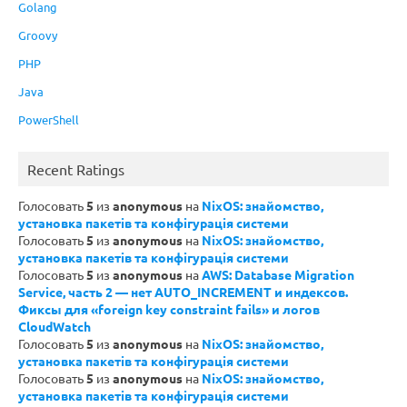
Golang
Groovy
PHP
Java
PowerShell
Recent Ratings
Голосовать
5
из
anonymous
на
NixOS: знайомство,
установка пакетів та конфігурація системи
Голосовать
5
из
anonymous
на
NixOS: знайомство,
установка пакетів та конфігурація системи
Голосовать
5
из
anonymous
на
AWS: Database Migration
Service, часть 2 — нет AUTO_INCREMENT и индексов.
Фиксы для «foreign key constraint fails» и логов
CloudWatch
Голосовать
5
из
anonymous
на
NixOS: знайомство,
установка пакетів та конфігурація системи
Голосовать
5
из
anonymous
на
NixOS: знайомство,
установка пакетів та конфігурація системи