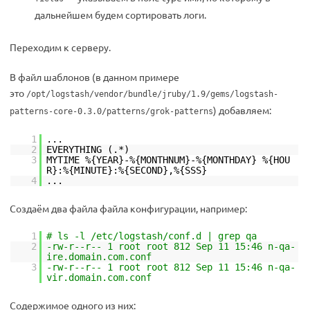
дальнейшем будем сортировать логи.
Переходим к серверу.
В файл шаблонов (в данном примере
это
/opt/logstash/vendor/bundle/jruby/1.9/gems/logstash-
) добавляем:
patterns-core-0.3.0/patterns/grok-patterns
1
...
2
EVERYTHING (.*)
3
MYTIME %{YEAR}-%{MONTHNUM}-%{MONTHDAY} %{HOU
R}:%{MINUTE}:%{SECOND},%{SSS}
4
...
Создаём два файла файла конфигурации, например:
1
# ls -l /etc/logstash/conf.d | grep qa
2
-rw-r--r-- 1 root root 812 Sep 11 15:46 n-qa-
ire.domain.com.conf
3
-rw-r--r-- 1 root root 812 Sep 11 15:46 n-qa-
vir.domain.com.conf
Содержимое одного из них: