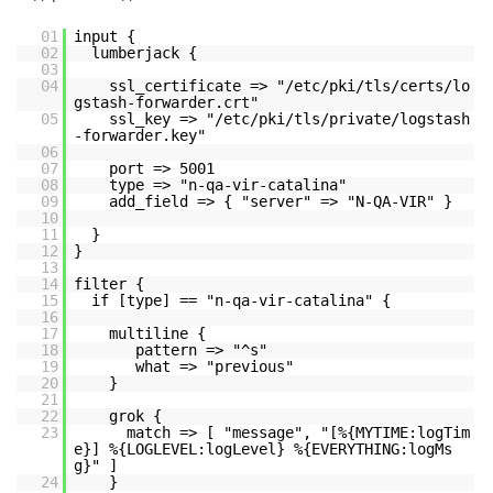
01
input {
02
lumberjack {
03
04
ssl_certificate => "/etc/pki/tls/certs/lo
gstash-forwarder.crt"
05
ssl_key => "/etc/pki/tls/private/logstash
-forwarder.key"
06
07
port => 5001
08
type => "n-qa-vir-catalina"
09
add_field => { "server" => "N-QA-VIR" }
10
11
}
12
}
13
14
filter {
15
if [type] == "n-qa-vir-catalina" {
16
17
multiline {
18
pattern => "^s"
19
what => "previous"
20
}
21
22
grok {
23
match => [ "message", "[%{MYTIME:logTim
e}] %{LOGLEVEL:logLevel} %{EVERYTHING:logMs
g}" ]
24
}