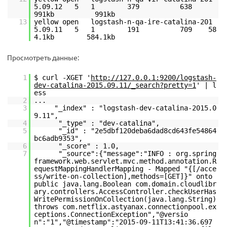
5.09.12 5 1 379 638
991kb 991kb
13
yellow open logstash-n-qa-ire-catalina-201
5.09.11 5 1 191 709 58
4.1kb 584.1kb
Просмотреть данные:
1
$ curl -XGET '
http://127.0.0.1:9200/logstash-
dev-catalina-2015.09.11/_search?pretty=1
' | l
ess
2
...
3
"_index" : "logstash-dev-catalina-2015.0
9.11",
4
"_type" : "dev-catalina",
5
"_id" : "2e5dbf120deba6dad8cd643fe54864
bc6adb9353",
6
"_score" : 1.0,
7
"_source":{"message":"INFO : org.spring
framework.web.servlet.mvc.method.annotation.R
equestMappingHandlerMapping - Mapped "{[/acce
ss/write-on-collection],methods=[GET]}" onto
public java.lang.Boolean com.domain.cloudlibr
ary.controllers.AccessController.checkUserHas
WritePermissionOnCollection(java.lang.String)
throws com.netflix.astyanax.connectionpool.ex
ceptions.ConnectionException","@versio
n":"1","@timestamp":"2015-09-11T13:41:36.697