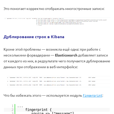
Это помогает корректно отображать многострочные записи:
Дублирование строк в Kibana
Кроме этой проблемы — возникла ещё одна: при работе с
несколькими форвадерами —
Elasticsearch
добавляет записи
от каждого из них, в редзультате чего получается дублирование
данных при отображении в веб-интерфейсе:
Что бы избежать этого — используется модуль
:
fingerprint
1
...
2
fingerprint {
3
source => ["message"]