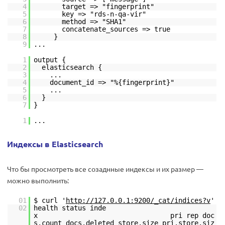
4
target => "fingerprint"
5
key => "rds-n-qa-vir"
6
method => "SHA1"
7
concatenate_sources => true
8
}
9
...
1
output {
2
elasticsearch {
3
...
4
document_id => "%{fingerprint}"
5
...
6
}
7
}
1
...
Индексы в Elasticsearch
Что бы просмотреть все созаднные индексы и их размер —
можно выполнить:
01
$ curl '
http://127.0.0.1:9200/_cat/indices?v
'
02
health status inde
x pri rep doc
s.count docs.deleted store.size pri.store.siz