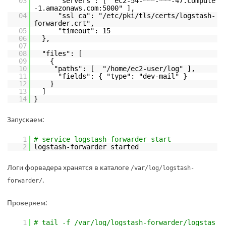
03
"servers": [ "ec2-54-***-***-47.compute
-1.amazonaws.com:5000" ],
04
"ssl ca": "/etc/pki/tls/certs/logstash-
forwarder.crt",
05
"timeout": 15
06
},
07
08
"files": [
09
{
10
"paths": [ "/home/ec2-user/log" ],
11
"fields": { "type": "dev-mail" }
12
}
13
]
14
}
Запускаем:
1
# service logstash-forwarder start
2
logstash-forwarder started
Логи форвадера хранятся в каталоге
/var/log/logstash-
.
forwarder/
Проверяем:
1
# tail -f /var/log/logstash-forwarder/logstas