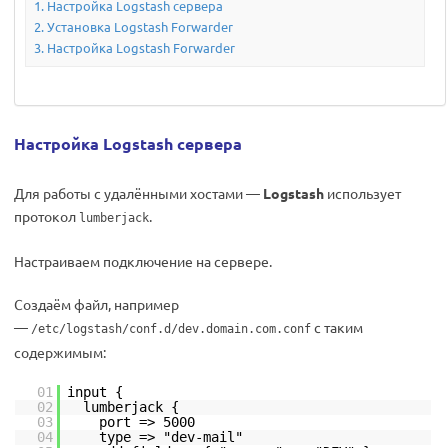
Настройка Logstash сервера
Установка Logstash Forwarder
Настройка Logstash Forwarder
Настройка Logstash сервера
Для работы с удалёнными хостами —
Logstash
использует
протокол
.
lumberjack
Настраиваем подключение на сервере.
Создаём файл, например
—
с таким
/etc/logstash/conf.d/dev.domain.com.conf
содержимым:
01
input {
02
lumberjack {
03
port => 5000
04
type => "dev-mail"