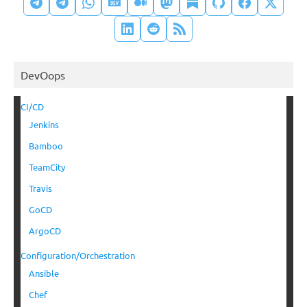
DevOops
CI/CD
Jenkins
Bamboo
TeamCity
Travis
GoCD
ArgoCD
Configuration/Orchestration
Ansible
Chef