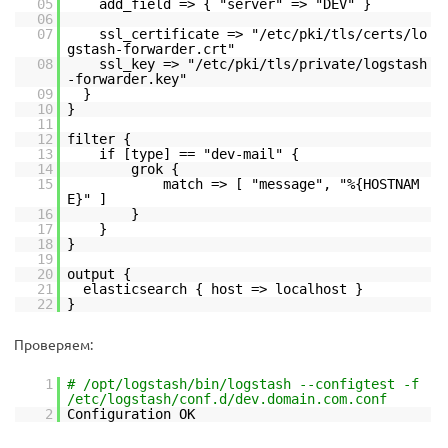
05
add_field => { "server" => "DEV" }
06
07
ssl_certificate => "/etc/pki/tls/certs/lo
gstash-forwarder.crt"
08
ssl_key => "/etc/pki/tls/private/logstash
-forwarder.key"
09
}
10
}
11
12
filter {
13
if [type] == "dev-mail" {
14
grok {
15
match => [ "message", "%{HOSTNAM
E}" ]
16
}
17
}
18
}
19
20
output {
21
elasticsearch { host => localhost }
22
}
Проверяем:
1
# /opt/logstash/bin/logstash --configtest -f
/etc/logstash/conf.d/dev.domain.com.conf
2
Configuration OK