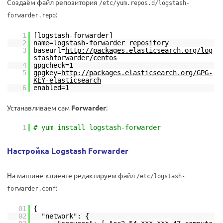
Создаём файл репозитория
/etc/yum.repos.d/logstash-
:
forwarder.repo
1
[logstash-forwarder]
2
name=logstash-forwarder repository
3
baseurl=
http://packages.elasticsearch.org/log
stashforwarder/centos
4
gpgcheck=1
5
gpgkey=
http://packages.elasticsearch.org/GPG-
KEY-elasticsearch
6
enabled=1
Устанавливаем сам
Forwarder
:
1
# yum install logstash-forwarder
Настройка Logstash Forwarder
На машине-клиенте редактируем файл
/etc/logstash-
:
forwarder.conf
01
{
02
"network": {