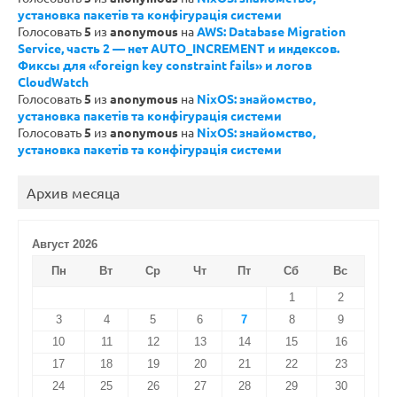
установка пакетів та конфігурація системи
Голосовать
5
из
anonymous
на
AWS: Database Migration
Service, часть 2 — нет AUTO_INCREMENT и индексов.
Фиксы для «foreign key constraint fails» и логов
CloudWatch
Голосовать
5
из
anonymous
на
NixOS: знайомство,
установка пакетів та конфігурація системи
Голосовать
5
из
anonymous
на
NixOS: знайомство,
установка пакетів та конфігурація системи
Архив месяца
Август 2026
Пн
Вт
Ср
Чт
Пт
Сб
Вс
1
2
3
4
5
6
7
8
9
10
11
12
13
14
15
16
17
18
19
20
21
22
23
24
25
26
27
28
29
30