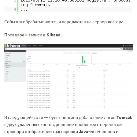
3
2015/09/11 11:18:40.809201 Registrar: process
ing 4 events
4
...
События обрабатываются, и передаются на сервер логгера.
Провеярем записи в
Kibana
:
В следующей части — будет описано добавление логов
Tomcat
с двух удалённых хостов, решение проблемы с переносом
строк при отображении трассировки
Java
-ексепшенов и