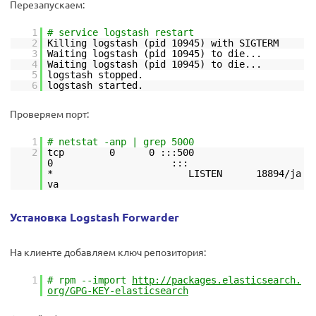
Перезапускаем:
1
# service logstash restart
2
Killing logstash (pid 10945) with SIGTERM
3
Waiting logstash (pid 10945) to die...
4
Waiting logstash (pid 10945) to die...
5
logstash stopped.
6
logstash started.
Проверяем порт:
1
# netstat -anp | grep 5000
2
tcp 0 0 :::500
0 :::
* LISTEN 18894/ja
va
Установка Logstash Forwarder
На клиенте добавляем ключ репозитория:
1
# rpm --import
http://packages.elasticsearch.
org/GPG-KEY-elasticsearch