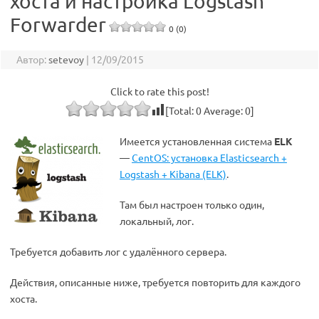
хоста и настройка Logstash
Forwarder
0 (0)
Автор:
setevoy
|
12/09/2015
Click to rate this post!
[Total:
0
Average:
0
]
Имеется установленная система
ELK
—
CentOS: установка Elasticsearch +
Logstash + Kibana (ELK)
.
Там был настроен только один,
локальный, лог.
Требуется добавить лог с удалённого сервера.
Действия, описанные ниже, требуется повторить для каждого
хоста.