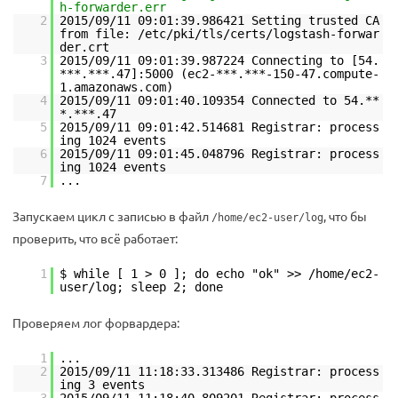
h-forwarder.err
2
2015/09/11 09:01:39.986421 Setting trusted CA
from file: /etc/pki/tls/certs/logstash-forwar
der.crt
3
2015/09/11 09:01:39.987224 Connecting to [54.
***.***.47]:5000 (ec2-***.***-150-47.compute-
1.amazonaws.com)
4
2015/09/11 09:01:40.109354 Connected to 54.**
*.***.47
5
2015/09/11 09:01:42.514681 Registrar: process
ing 1024 events
6
2015/09/11 09:01:45.048796 Registrar: process
ing 1024 events
7
...
Запускаем цикл с записью в файл
, что бы
/home/ec2-user/log
проверить, что всё работает:
1
$ while [ 1 > 0 ]; do echo "ok" >> /home/ec2-
user/log; sleep 2; done
Проверяем лог форвардера:
1
...
2
2015/09/11 11:18:33.313486 Registrar: process
ing 3 events