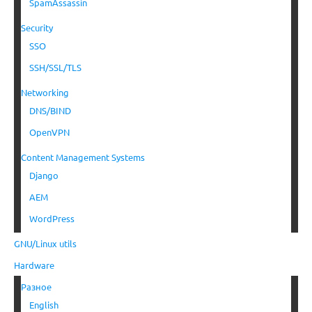
SpamAssassin
Security
SSO
SSH/SSL/TLS
Networking
DNS/BIND
OpenVPN
Content Management Systems
Django
AEM
WordPress
GNU/Linux utils
Hardware
Разное
English