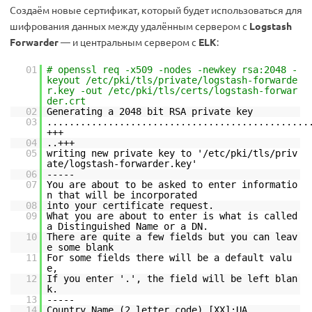
Создаём новые сертификат, который будет использоваться для
шифрования данных между удалённым сервером с
Logstash
Forwarder
— и центральным сервером с
ELK
:
01
# openssl req -x509 -nodes -newkey rsa:2048 -
keyout /etc/pki/tls/private/logstash-forwarde
r.key -out /etc/pki/tls/certs/logstash-forwar
der.crt
02
Generating a 2048 bit RSA private key
03
...............................................
+++
04
..+++
05
writing new private key to '/etc/pki/tls/priv
ate/logstash-forwarder.key'
06
-----
07
You are about to be asked to enter informatio
n that will be incorporated
08
into your certificate request.
09
What you are about to enter is what is called
a Distinguished Name or a DN.
10
There are quite a few fields but you can leav
e some blank
11
For some fields there will be a default valu
e,
12
If you enter '.', the field will be left blan
k.
13
-----
14
Country Name (2 letter code) [XX]:UA