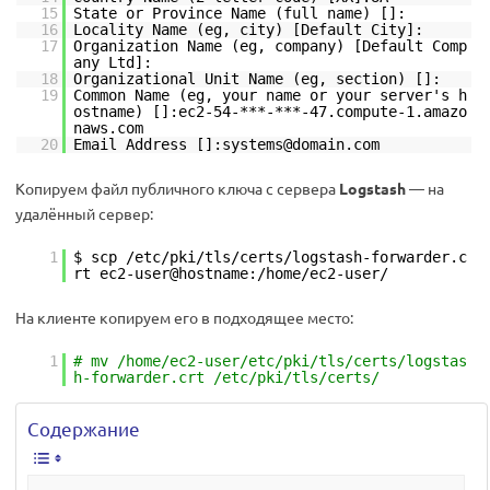
15
State or Province Name (full name) []:
16
Locality Name (eg, city) [Default City]:
17
Organization Name (eg, company) [Default Comp
any Ltd]:
18
Organizational Unit Name (eg, section) []:
19
Common Name (eg, your name or your server's h
ostname) []:ec2-54-***-***-47.compute-1.amazo
naws.com
20
Email Address []:systems@domain.com
Копируем файл публичного ключа с сервера
Logstash
— на
удалённый сервер:
1
$ scp /etc/pki/tls/certs/logstash-forwarder.c
rt ec2-user@hostname:/home/ec2-user/
На клиенте копируем его в подходящее место:
1
# mv /home/ec2-user/etc/pki/tls/certs/logstas
h-forwarder.crt /etc/pki/tls/certs/
Содержание