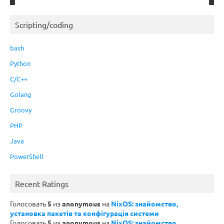
Scripting/coding
bash
Python
C/C++
Golang
Groovy
PHP
Java
PowerShell
Recent Ratings
Голосовать
5
из
anonymous
на
NixOS: знайомство,
установка пакетів та конфігурація системи
Голосовать
5
из
anonymous
на
NixOS: знайомство,