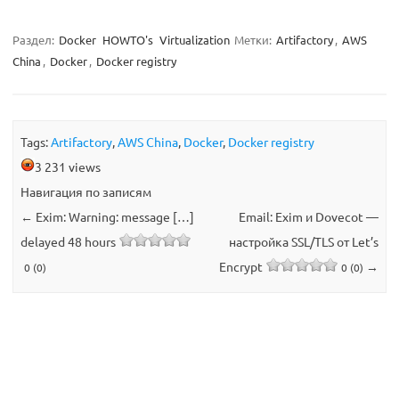
Раздел:
Docker
HOWTO's
Virtualization
Метки:
Artifactory
,
AWS
China
,
Docker
,
Docker registry
Tags:
Artifactory
,
AWS China
,
Docker
,
Docker registry
3 231 views
Навигация по записям
←
Exim: Warning: message […]
Email: Exim и Dovecot —
delayed 48 hours
настройка SSL/TLS от Let’s
Encrypt
→
0 (0)
0 (0)