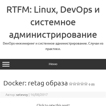
Перейти
к
RTFM: Linux, DevOps и
содержимому
системное
администрирование
DevOps-инжиниринг и системное администрирование. Случаи из
практики.
Меню
Docker: retag образа
0 (0)
Автор:
setevoy
|
16/08/2017
Click to rate this post!