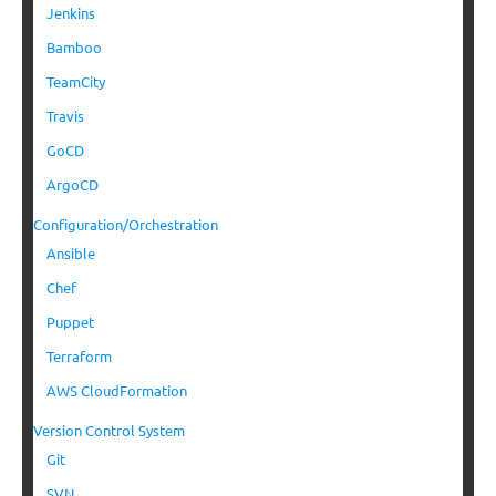
Jenkins
Bamboo
TeamCity
Travis
GoCD
ArgoCD
Configuration/Orchestration
Ansible
Chef
Puppet
Terraform
AWS CloudFormation
Version Control System
Git
SVN