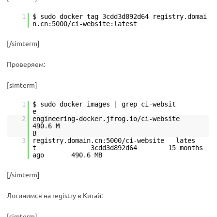
1
$ sudo docker tag 3cdd3d892d64 registry.domai
n.cn:5000/ci-website:latest
[/simterm]
Проверяем:
[simterm]
1
$ sudo docker images | grep ci-websit
2
engineering-docker.jfrog.io/ci-
490.6 M
3
registry.domain.cn:5000/ci-website lates
t 3cdd3d892d64 15 months
ago 490.6 MB
[/simterm]
Логинимся на registry в Китай:
[simterm]