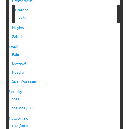
Prometheus
Grafana
Loki
Nagios
Zabbix
Email
Exim
Dovecot
Postfix
SpamAssassin
Security
SSO
SSH/SSL/TLS
Networking
DNS/BIND