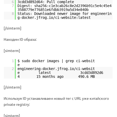
6
3cdd3d892d64: Pull complete
7
Digest: sha256:c1e3cab26c8e2d2396b91c5e4c45e4
3588779e776851e6fdbb3919a5d34e840b
8
Status: Downloaded newer image for engineerin
g-docker.jfrog.io/ci-website:latest
[/simterm]
Находим ID образа:
[simterm]
1
$ sudo docker images | grep ci-websit
2
engineering-docker.jfrog.io/ci-websit
e latest 3cdd3d892d6
4 15 months ago 490.6 MB
[/simterm]
Используя ID устанавливаем новый тег с URL уже китайского
private registry:
[simterm]