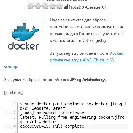
[Total:
0
Average:
0
]
Надо сменить тег для образа
контейнера, который используется во
время билда в Китае и загрузить его к
китайский же private registry.
Запуск registry описан в посте
Docker:
private registry в AWS [China] с S3
storage
.
Загружаем образ с европейского
JFrog Artifactory
:
[simterm]
1
$ sudo docker pull engineering-docker.jfrog.i
o/ci-website:latest
2
[sudo] password for setevoy:
3
latest: Pulling from engineering-docker.jfro
g.io/ci-website
4
cacc99976415: Pull complete
5
...