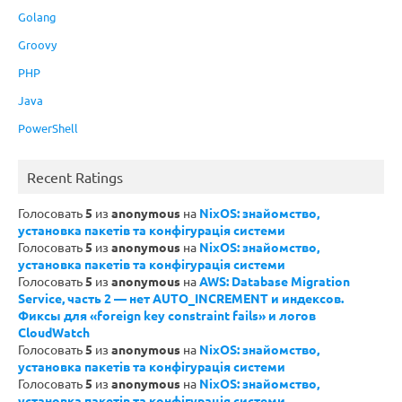
Golang
Groovy
PHP
Java
PowerShell
Recent Ratings
Голосовать
5
из
anonymous
на
NixOS: знайомство,
установка пакетів та конфігурація системи
Голосовать
5
из
anonymous
на
NixOS: знайомство,
установка пакетів та конфігурація системи
Голосовать
5
из
anonymous
на
AWS: Database Migration
Service, часть 2 — нет AUTO_INCREMENT и индексов.
Фиксы для «foreign key constraint fails» и логов
CloudWatch
Голосовать
5
из
anonymous
на
NixOS: знайомство,
установка пакетів та конфігурація системи
Голосовать
5
из
anonymous
на
NixOS: знайомство,
установка пакетів та конфігурація системи