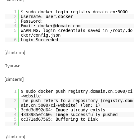
1
$ sudo docker login registry.domain.cn:5000
2
Username: user.docker
3
Password:
4
Email: docker@domain.com
5
WARNING: login credentials saved in /root/.do
cker/config.json
6
Login Succeeded
[/simterm]
Пушим:
[simterm]
1
$ sudo docker push registry.domain.cn:5000/ci
-website
2
The push refers to a repository [registry.dom
ain.cn:5000/ci-website] (len: 1)
3
3cdd3d892d64: Image already exists
4
4333985efc60: Image successfully pushed
5
cc371ad67565: Buffering to Disk
6
...
[/simterm]