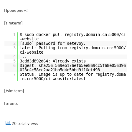
Проверяем:
[simterm]
1
$ sudo docker pull registry.domain.cn:5000/ci
-website
2
[sudo] password for setevoy:
3
latest: Pulling from registry.domain.cn:5000/
ci-website
4
...
5
3cdd3d892d64: Already exists
6
Digest: sha256:569eb176efb5ee869cc5f68e056396
023c4c58cc2aa21bb5d4e5bbd9f16ef498
7
Status: Image is up to date for registry.doma
in.cn:5000/ci-website:latest
[/simterm]
Готово.
20 total views