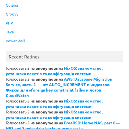
Golang
Groovy
PHP
Java
PowerShell
Recent Ratings
Голосовать
5
из
anonymous
на
NixOS: знайомство,
установка пакетів та конфігурація системи
Голосовать
5
из
anonymous
на
AWS: Database Migration
Service, часть 2 — нет AUTO_INCREMENT и индексов.
Фиксы для «foreign key constraint fails» и логов
CloudWatch
Голосовать
5
из
anonymous
на
NixOS: знайомство,
установка пакетів та конфігурація системи
Голосовать
5
из
anonymous
на
NixOS: знайомство,
установка пакетів та конфігурація системи
Голосовать
5
из
anonymous
на
FreeBSD: Home NAS, part 8 —
NFS and Samba data backups using restic