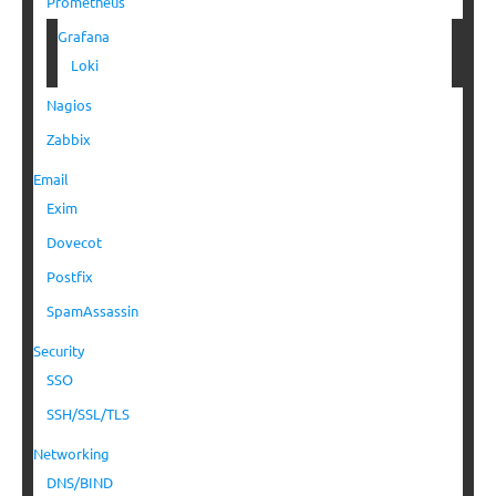
Prometheus
Grafana
Loki
Nagios
Zabbix
Email
Exim
Dovecot
Postfix
SpamAssassin
Security
SSO
SSH/SSL/TLS
Networking
DNS/BIND