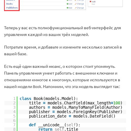
Теперь у вас есть полнофункциональный веб-интерфейс для
управления каждой из ваших трёх моделей.
Потратьте время, и добавьте и измените несколько записей в
вашей базе.
Есть ещё один важный нюанс, о котором стоит упомянуть.
Панель управления умеет работать с внешними ключами и
отношениями «многое к многому», которые используются в
нашей модели
. Напомним, что эта модель выглядит так:
Book
1
class
Book(models.Model):
2
title
=
models.CharField(max_length
=
100
)
3
authors
=
models.ManyToManyField(Author)
4
publisher
=
models.ForeignKey(Publisher)
5
publication_date
=
models.DateField()
6
7
def
__unicode__(
self
):
8
return
self
.title