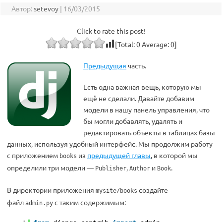
Автор:
setevoy
|
16/03/2015
Click to rate this post!
[Total:
0
Average:
0
]
Предыдущая
часть.
Есть одна важная вещь, которую мы
ещё не сделали. Давайте добавим
модели в нашу панель управления, что
бы могли добавлять, удалять и
редактировать объекты в таблицах базы
данных, используя удобный интерфейс. Мы продолжим работу
с приложением
из
предыдущей главы
, в которой мы
books
определили три модели —
,
и
.
Publisher
Author
Book
В директории приложения
создайте
mysite/books
файл
с таким содержимым:
admin.py