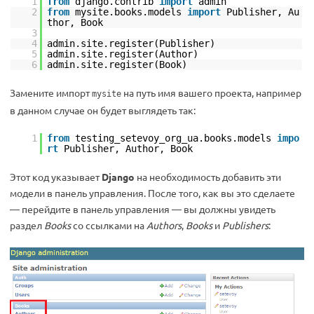
1
from
django.contrib
import
admin
2
from
mysite.books.models
import
Publisher, Au
thor, Book
3
4
admin.site.register(Publisher)
5
admin.site.register(Author)
6
admin.site.register(Book)
Замените импорт
на путь имя вашего проекта, например
mysite
в данном случае он будет выглядеть так:
1
from
testing_setevoy_org_ua.books.models
impo
rt
Publisher, Author, Book
Этот код указывает
Django
на необходимость добавить эти
модели в панель управления. После того, как вы это сделаете
— перейдите в панель управления — вы должны увидеть
раздел
Books
со ссылками на
Authors
,
Books
и
Publishers
: