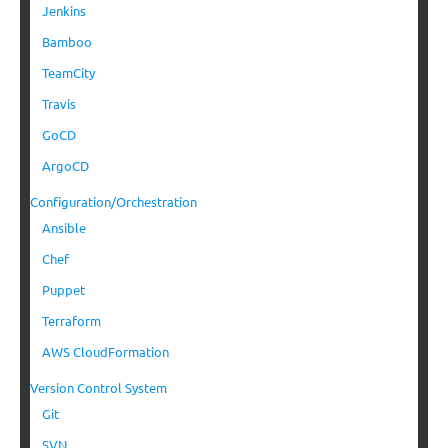
Jenkins
Bamboo
TeamCity
Travis
GoCD
ArgoCD
Configuration/Orchestration
Ansible
Chef
Puppet
Terraform
AWS CloudFormation
Version Control System
Git
SVN