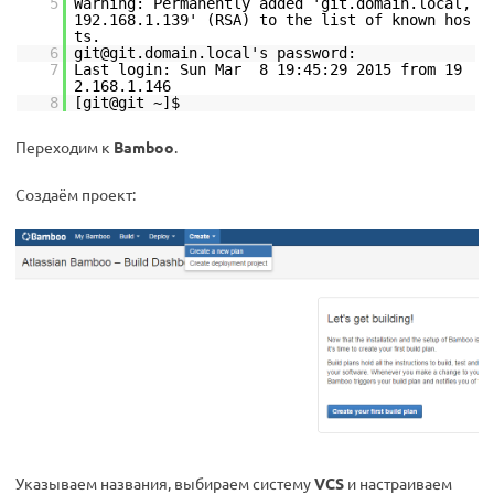
5
Warning: Permanently added 'git.domain.local,
192.168.1.139' (RSA) to the list of known hos
ts.
6
git@git.domain.local's password:
7
Last login: Sun Mar 8 19:45:29 2015 from 19
2.168.1.146
8
[git@git ~]$
Переходим к
Bamboo
.
Создаём проект:
Указываем названия, выбираем систему
VCS
и настраиваем