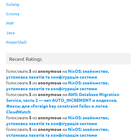
Golang
Groovy
PHP
Java
PowerShell
Recent Ratings
Голосовать
5
из
anonymous
на
NixOS: знайомство,
установка пакетів та конфігурація системи
Голосовать
5
из
anonymous
на
NixOS: знайомство,
установка пакетів та конфігурація системи
Голосовать
5
из
anonymous
на
AWS: Database Migration
Service, часть 2 — нет AUTO_INCREMENT и индексов.
Фиксы для «foreign key constraint fails» и логов
CloudWatch
Голосовать
5
из
anonymous
на
NixOS: знайомство,
установка пакетів та конфігурація системи
Голосовать
5
из
anonymous
на
NixOS: знайомство,
установка пакетів та конфігурація системи