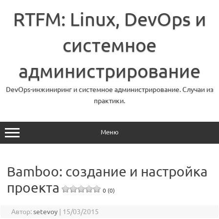
Перейти
к
RTFM: Linux, DevOps и
содержимому
системное
администрирование
DevOps-инжиниринг и системное администрирование. Случаи из
практики.
Меню
Bamboo: создание и настройка
проекта
0 (0)
Автор:
setevoy
|
15/03/2015