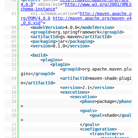
4.0.0
"
xmlns:xsi
=
"
http://www.w3.org/2001/XMLS
chema-instance
"
03
xsi:schemaLocation
=
"
http://maven.apache.o
rg/POM/4.0.0
http://maven.apache.org/maven-v4
_0_0.xsd
"
>
04
<
modelVersion
>4.0.0</
modelVersion
>
05
<
groupId
>org.springframework</
groupId
>
06
<
artifactId
>gs-maven</
artifactId
>
07
<
packaging
>jar</
packaging
>
08
<
version
>0.1.0</
version
>
09
10
<
build
>
11
<
plugins
>
12
<
plugin
>
13
<
groupId
>org.apache.maven.plu
gins</
groupId
>
14
<
artifactId
>maven-shade-plugi
n</
artifactId
>
15
<
version
>2.1</
version
>
16
<
executions
>
17
<
execution
>
18
<
phase
>package</
phase
>
19
<
goals
>
20
<
goal
>shade</
goal
>
21
</
goals
>
22
<
configuration
>
23
<
transformers
>