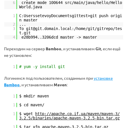
6
create mode 100644 src/main/java/hello/Hello
World.java
1
C:UserssetevoyDocumentsgittest>git push origi
n master
2
...
3
To git@git.domain.local:/home/git/gitrepo/tes
t.git
4
e28b994..3206dcd master -> master
Переходим на сервер
Bamboo
, и устанавливаем
Git
, если ещё
не установлен:
1
# yum -y install git
Логинимся под пользователем, созданным при
установке
Bamboo
, и устанавливаем
Maven
:
1
$ mkdir maven
1
$ cd maven/
1
$ wget
http://apache.cp.if.ua/maven/maven-3/
3.2.5/binaries/apache-maven-3.2.5-bin.tar.gz
1
$ tar xfp apache-maven-3.2.5-bin.tar.gz