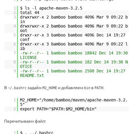
1
$ ls -l apache-maven-3.2.5
2
total 44
3
drwxrwxr-x 2 bamboo bamboo 4096 Mar 9 09:22 b
in
4
drwxrwxr-x 2 bamboo bamboo 4096 Mar 9 09:22 b
oot
5
drwxr-xr-x 3 bamboo bamboo 4096 Dec 14 19:27
conf
6
drwxr-xr-x 3 bamboo bamboo 4096 Mar 9 09:22 l
ib
7
-rw-r--r-- 1 bamboo bamboo 18842 Dec 14 19:30
LICENSE
8
-rw-r--r-- 1 bamboo bamboo 182 Dec 14 19:30 N
OTICE
9
-rw-r--r-- 1 bamboo bamboo 2508 Dec 14 19:27
README.txt
В
задаём
и добавляем
в
:
~/.bashrc
M2_HOME
bin
PATH
1
M2_HOME="/home/bamboo/maven/apache-maven-3.2.
5"
2
export PATH="$PATH:$M2_HOME/bin"
Перечитываем файл:
1
$ . ../.bashrc