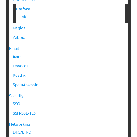
Grafana
Loki
Nagios
Zabbix
Email
Exim
Dovecot
Postfix
SpamAssassin
Security
SSO
SSH/SSL/TLS
Networking
DNS/BIND