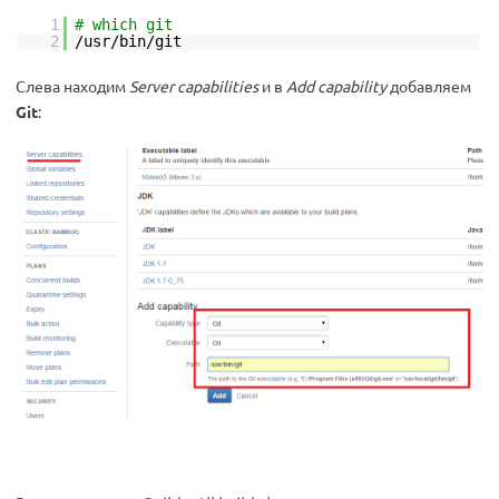
1
# which git
2
/usr/bin/git
Слева находим
Server capabilities
и в
Add capability
добавляем
Git
: