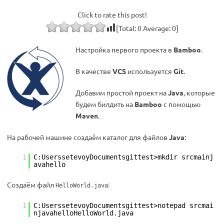
Click to rate this post!
[Total:
0
Average:
0
]
Настройка первого проекта в
Bamboo
.
В качестве
VCS
используется
Git
.
Добавим простой проект на
Java
, которые
будем билдить на
Bamboo
с помощью
Maven
.
На рабочей машине cоздаём каталог для файлов
Java
:
1
C:UserssetevoyDocumentsgittest>mkdir srcmainj
avahello
Создаём файл
:
HelloWorld.java
1
C:UserssetevoyDocumentsgittest>notepad srcmai
njavahelloHelloWorld.java