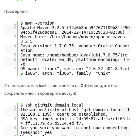
Проверяем:
1
$ mvn -version
2
Apache Maven 3.2.5 (12a6b3acb947671f09b81f490
94c53f426d8cea1; 2014-12-14T19:29:23+02:00)
3
Maven home: /home/bamboo/maven/apache-maven-
3.2.5
4
Java version: 1.7.0_75, vendor: Oracle Corpor
ation
5
Java home: /home/bamboo/java/jdk1.7.0_75/jre
6
Default locale: en_US, platform encoding: UTF
-8
7
OS name: "linux", version: "2.6.32-504.8.1.el
6.i686", arch: "i386", family: "unix"
От пользователя
логинимся на
Git
-сервер, что бы
bamboo
сохранить ключ и проверить доступ:
1
$ ssh git@git.domain.local
2
The authenticity of host 'git.domain.local (1
92.168.1.139)' can't be established.
3
RSA key fingerprint is 2d:59:87:ad:4a:c1:65:b
4:ff:11:79:c5:d5:14:4d:f7.
4
Are you sure you want to continue connecting
(yes/no)? yes