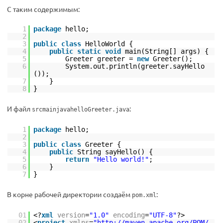
С таким содержимым:
1
package
hello;
2
3
public
class
HelloWorld {
4
public
static
void
main(String[] args) {
5
Greeter greeter =
new
Greeter();
6
System.out.println(greeter.sayHello
());
7
}
8
}
И файл
:
srcmainjavahelloGreeter.java
1
package
hello;
2
3
public
class
Greeter {
4
public
String sayHello() {
5
return
"Hello world!"
;
6
}
7
}
В корне рабочей директории создаём
:
pom.xml
01
<?
xml
version
=
"1.0"
encoding
=
"UTF-8"
?>
02
<
project
xmlns
=
"
http://maven.apache.org/POM/