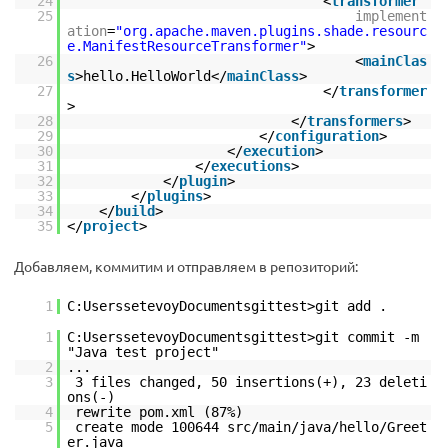
24
<
transformer
25
implement
ation
=
"org.apache.maven.plugins.shade.resourc
e.ManifestResourceTransformer"
>
26
<
mainClas
s
>hello.HelloWorld</
mainClass
>
27
</
transformer
>
28
</
transformers
>
29
</
configuration
>
30
</
execution
>
31
</
executions
>
32
</
plugin
>
33
</
plugins
>
34
</
build
>
35
</
project
>
Добавляем, коммитим и отправляем в репозиторий:
1
C:UserssetevoyDocumentsgittest>git add .
1
C:UserssetevoyDocumentsgittest>git commit -m
"Java test project"
2
...
3
3 files changed, 50 insertions(+), 23 deleti
ons(-)
4
rewrite pom.xml (87%)
5
create mode 100644 src/main/java/hello/Greet
er.java