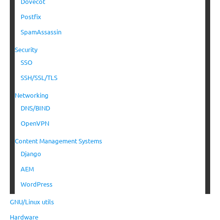
Dovecot
Postfix
SpamAssassin
Security
SSO
SSH/SSL/TLS
Networking
DNS/BIND
OpenVPN
Content Management Systems
Django
AEM
WordPress
GNU/Linux utils
Hardware