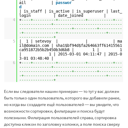
ail |
passwor
d
| is_staff | is_active | is_superuser | last_
login | date_joined |
4
+
----+----------+------------+-----------+---
--------------+------------------------------
-----------------------+----------+----------
-+--------------+---------------------+------
---------------+
5
| 1 | setevoy | | | ma
il@domain.com | sha1$bf94d$fa264663ff61415561
ca951872b5b2b450b3d6b8 | 1 | 1
| 1 | 2015-03-01 04:11:47 | 2015-0
3-01 03:48:40 |
6
+
----+----------+------------+-----------+---
--------------+------------------------------
-----------------------+----------+----------
-+--------------+---------------------+------
---------------+
Если вы следователи нашим примерам — то тут у вас должен
быть только один пользователь, которого вы добавили ранее,
но когда вы создадите ещё пользователей — вы увидите, что
возможности сортировки, фильтрации и поиска будут
полезными. Фильтрация пользователей справа, сортировка
доступна кликом по заголовку колонки, а поле поиска сверху