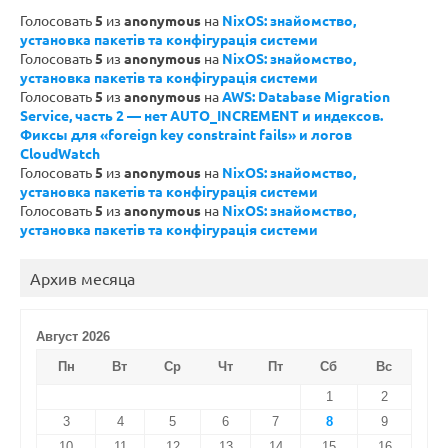
Голосовать
5
из
anonymous
на
NixOS: знайомство,
установка пакетів та конфігурація системи
Голосовать
5
из
anonymous
на
NixOS: знайомство,
установка пакетів та конфігурація системи
Голосовать
5
из
anonymous
на
AWS: Database Migration
Service, часть 2 — нет AUTO_INCREMENT и индексов.
Фиксы для «foreign key constraint fails» и логов
CloudWatch
Голосовать
5
из
anonymous
на
NixOS: знайомство,
установка пакетів та конфігурація системи
Голосовать
5
из
anonymous
на
NixOS: знайомство,
установка пакетів та конфігурація системи
Архив месяца
Август 2026
Пн
Вт
Ср
Чт
Пт
Сб
Вс
1
2
3
4
5
6
7
8
9
10
11
12
13
14
15
16