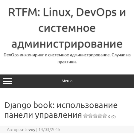
Перейти
к
RTFM: Linux, DevOps и
содержимому
системное
администрирование
DevOps-инжиниринг и системное администрирование. Случаи из
практики.
Меню
Django book: использование
панели управления
0 (0)
Автор:
setevoy
|
14/03/2015