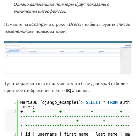
Однако дальнейшие примеры будут показаны с
английским интерфейсом.
Нажмите на «
Change
» в строке «
Users
» что бы загрузить
список
изменений
для пользователей:
Тут отображаются все пользователи в базе данных. Это более
приятное отображение такого
SQL
запроса:
1
MariaDB [django_example1]>
SELECT
*
FROM
auth
_user;
2
+
----+----------+------------+-----------+---
--------------+------------------------------
-----------------------+----------+----------
-+--------------+---------------------+------
---------------+
3
| id | username | first_name | last_name | em