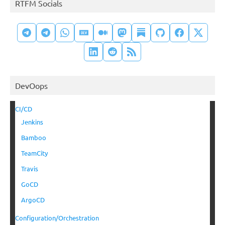
RTFM Socials
DevOops
CI/CD
Jenkins
Bamboo
TeamCity
Travis
GoCD
ArgoCD
Configuration/Orchestration