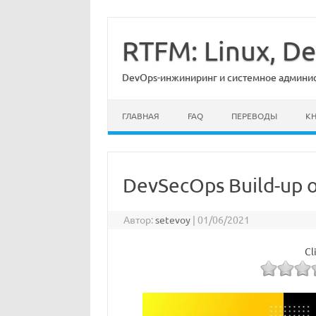
Перейти
к
содержимому
RTFM: Linux, 
DevOps-инжиниринг и системное админист
ГЛАВНАЯ
FAQ
ПЕРЕВОДЫ
К
DevSecOps Build-up о
Автор:
setevoy
|
01/06/2021
Cl