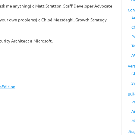
sk me anything) с Matt Stratton, Staff Developer Advocate
Con
A
 your own problems) с Chloé Messdaghi, Growth Strategy
C
P
urity Architect в Microsoft.
T
A
Ver
Gi
S
sEdition
Buil
P
A
M
Jir