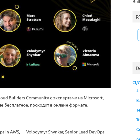
Bui
R
D
CI/
J
oud Builders Community с экспертами из Microsoft,
B
астие бесплатное, проходит в онлайн формате.
T
Tr
G
s in AWS, — Volodymyr Shynkar, Senior Lead DevOps
A