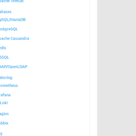
pache Tomcat
abases
ySQL/MariaDB
ostgreSQL
pache Cassandra
edis
SSQL
DAP/OpenLDAP
itoring
rometheus
rafana
Loki
agios
abbix
il