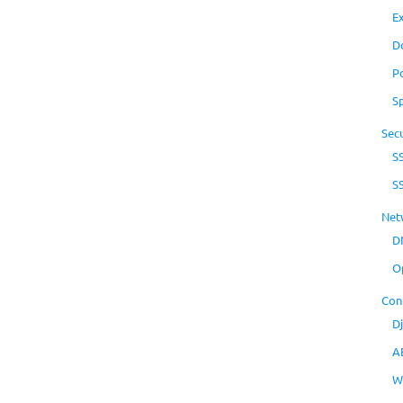
E
D
P
S
Secu
S
S
Net
D
O
Con
D
A
W