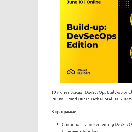
10 июня пройдет DevSecOps Build-up от Cl
Pulumi, Stand Out In Tech и Intellias. Уч
В программе:
Continuously Implementing DevSecOp
Engineer в Intellias.