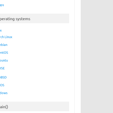
ups
perating systems
ux
rch Linux
ebian
entOS
buntu
USE
eBSD
cOS
dows
ain()