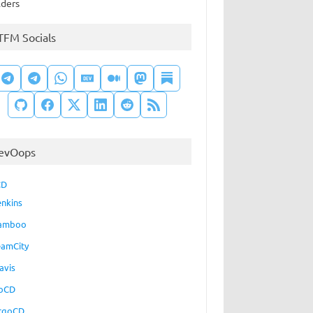
lders
TFM Socials
evOops
CD
enkins
amboo
eamCity
avis
oCD
rgoCD