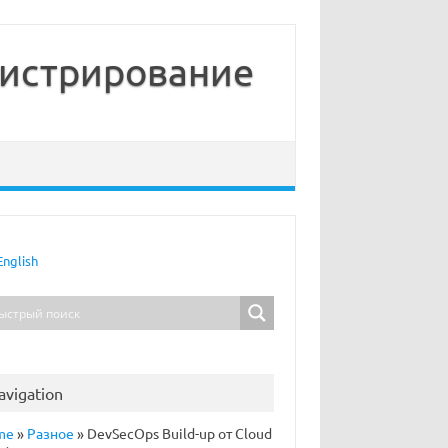
нистрирование
English
avigation
me
»
Разное
»
DevSecOps Build-up от Cloud