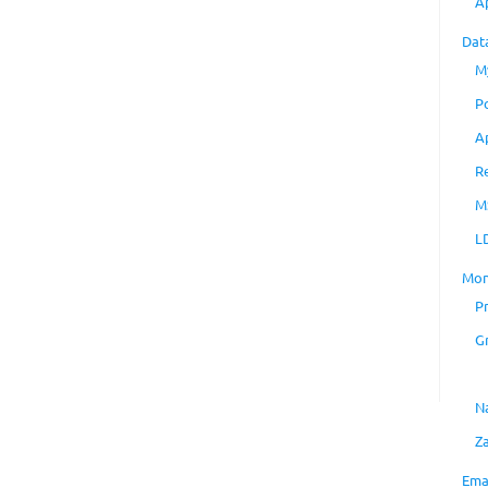
A
Dat
M
P
A
R
M
L
Mon
P
G
N
Z
Ema