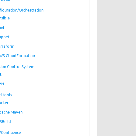
figuration/Orchestration
nsible
hef
uppet
erraform
WS CloudFormation
sion Control System
t
VN
d tools
acker
pache Maven
SBuild
a/Confluence