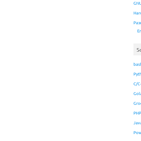
GNU
Har
Раз
E
S
bas
Pyt
C/C
Gol
Gro
PH
Jav
Pow