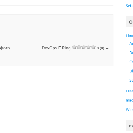
Set
O
Lin
A
 фото
DevOps IT Ring
→
0 (0)
D
C
U
S
Fre
ma
Win
m