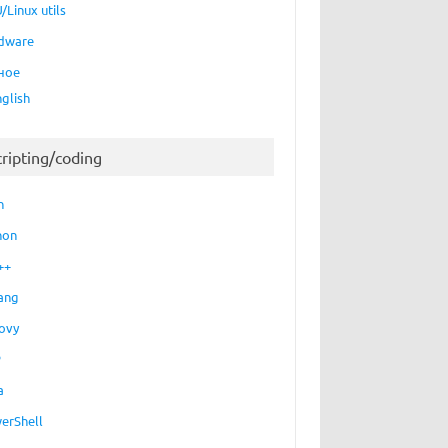
/Linux utils
dware
ное
nglish
cripting/coding
h
hon
++
ang
ovy
P
a
erShell