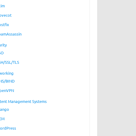
xim
ovecot
ostfix
pamAssassin
rity
SO
SH/SSL/TLS
working
NS/BIND
penVPN
tent Management Systems
jango
EM
ordPress