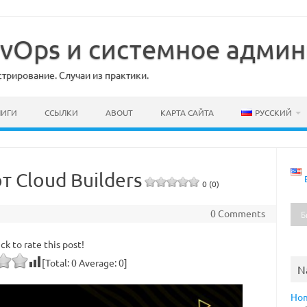
DevOps и системное адми
рирование. Случаи из практики.
НИГИ
ССЫЛКИ
ABOUT
КАРТА САЙТА
РУССКИЙ
т Cloud Builders
0 (0)
0 Comments
ick to rate this post!
[Total:
0
Average:
0
]
N
Ho