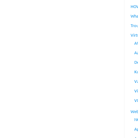
HO
Wha
Tro
Virt
A
A
D
K
V
V
V
Web
N
A