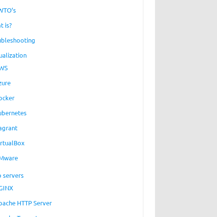
WTO’s
t is?
ubleshooting
ualization
WS
zure
ocker
ubernetes
agrant
irtualBox
Mware
 servers
GINX
pache HTTP Server