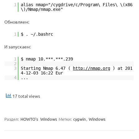
1
alias nmap="/cygdrive/c/Program\ Files\ \(x86
\)/Nmap/nmap.exe"
Обновляем:
1
$ . ~/.bashrc
И запускаем:
1
$ nmap 10.***.***.239
2
3
Starting Nmap 6.47 (
http://nmap.org
) at 201
4-12-03 16:22 Eur
4
...
17 total views
Раздел:
HOWTO's
Windows
Метки:
cygwin
,
Windows