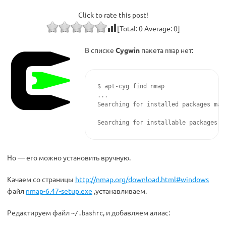
Click to rate this post!
[Total:
0
Average:
0
]
В списке
Cygwin
пакета
нет:
nmap
$ apt-cyg find nmap

...

Searching for installed packages matc
Но — его можно установить вручную.
Качаем со страницы
http://nmap.org/download.html#windows
файл
nmap-6.47-setup.exe
,устанавливаем.
Редактируем файл
, и добавляем алиас:
~/.bashrc