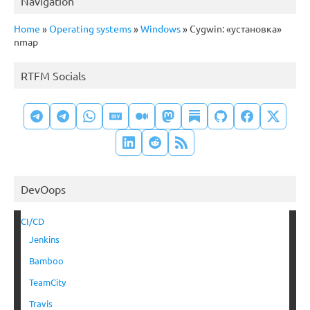
Navigation
Home
»
Operating systems
»
Windows
»
Cygwin: «установка»
nmap
RTFM Socials
DevOops
CI/CD
Jenkins
Bamboo
TeamCity
Travis