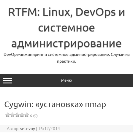
Перейти
к
RTFM: Linux, DevOps и
содержимому
системное
администрирование
DevOps-инжиниринг и системное администрирование. Случаи из
практики.
Меню
Cygwin: «установка» nmap
0 (0)
Автор:
setevoy
|
16/12/2014