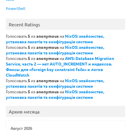
PowerShell
Recent Ratings
Голосовать
5
из
anonymous
на
NixOS: знайомство,
установка пакетів та конфігурація системи
Голосовать
5
из
anonymous
на
NixOS: знайомство,
установка пакетів та конфігурація системи
Голосовать
5
из
anonymous
на
AWS: Database Migration
Service, часть 2 — нет AUTO_INCREMENT и индексов.
Фиксы для «foreign key constraint fails» и логов
CloudWatch
Голосовать
5
из
anonymous
на
NixOS: знайомство,
установка пакетів та конфігурація системи
Голосовать
5
из
anonymous
на
NixOS: знайомство,
установка пакетів та конфігурація системи
Архив месяца
Август 2026