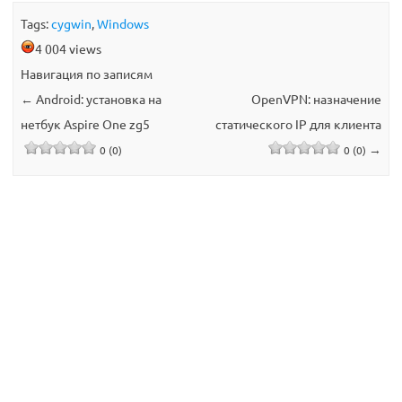
Tags:
cygwin
,
Windows
4 004 views
Навигация по записям
←
Android: установка на
OpenVPN: назначение
нетбук Aspire One zg5
статического IP для клиента
→
0 (0)
0 (0)