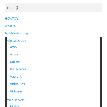
main()
HOWTO’s
What is?
Troubleshooting
Virtualization
AWS
Azure
Docker
Kubernetes
Vagrant
VirtualBox
VMware
Web servers
NGINX