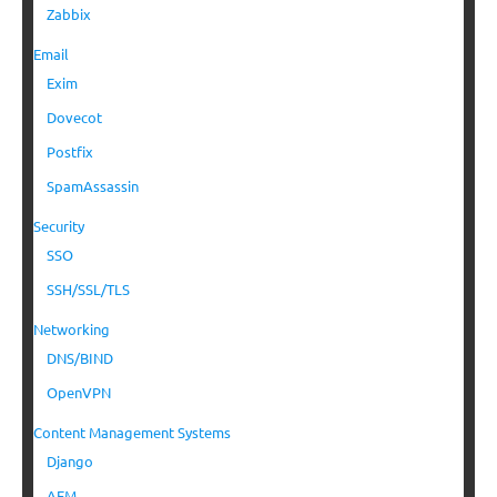
Zabbix
Email
Exim
Dovecot
Postfix
SpamAssassin
Security
SSO
SSH/SSL/TLS
Networking
DNS/BIND
OpenVPN
Content Management Systems
Django
AEM