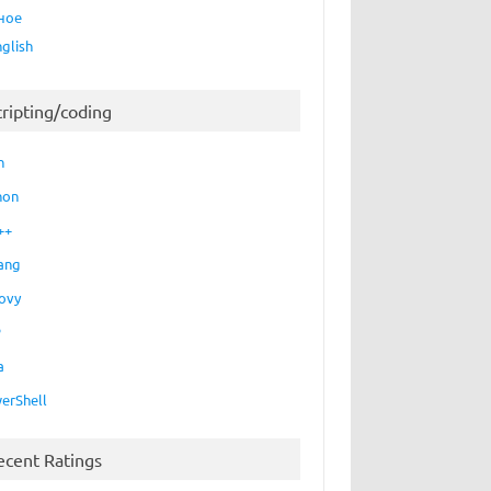
ное
nglish
cripting/coding
h
hon
++
ang
ovy
P
a
erShell
ecent Ratings