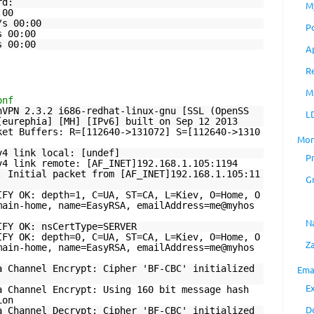
rd:
M
:00
/s 00:00
P
s 00:00
s 00:00
A
R
M
onf
nVPN 2.3.2 i686-redhat-linux-gnu [SSL (OpenSS
L
[eurephia] [MH] [IPv6] built on Sep 12 2013
ket Buffers: R=[112640->131072] S=[112640->1310
Mon
v4 link local: [undef]
P
v4 link remote: [AF_INET]192.168.1.105:1194
: Initial packet from [AF_INET]192.168.1.105:11
G
IFY OK: depth=1, C=UA, ST=CA, L=Kiev, O=Home, O
main-home, name=EasyRSA, emailAddress=me@myhos
N
IFY OK: nsCertType=SERVER
IFY OK: depth=0, C=UA, ST=CA, L=Kiev, O=Home, O
Z
main-home, name=EasyRSA, emailAddress=me@myhos
a Channel Encrypt: Cipher 'BF-CBC' initialized
Ema
E
a Channel Encrypt: Using 160 bit message hash
ion
D
a Channel Decrypt: Cipher 'BF-CBC' initialized