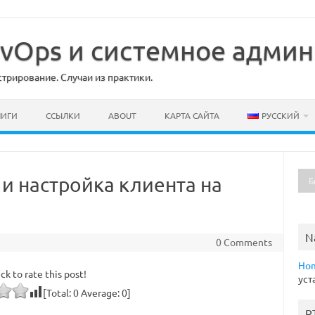
DevOps и системное адми
рирование. Случаи из практики.
НИГИ
ССЫЛКИ
ABOUT
КАРТА САЙТА
РУССКИЙ
и настройка клиента на
N
0 Comments
Ho
ick to rate this post!
уст
[Total:
0
Average:
0
]
R