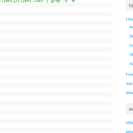
client1/client.conf | grep -v "#"
O
Lin
A
D
C
U
S
Fre
ma
Win
m
HO
Wha