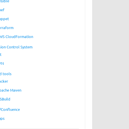
nsible
hef
uppet
erraform
WS CloudFormation
sion Control System
t
VN
d tools
acker
pache Maven
SBuild
a/Confluence
ups