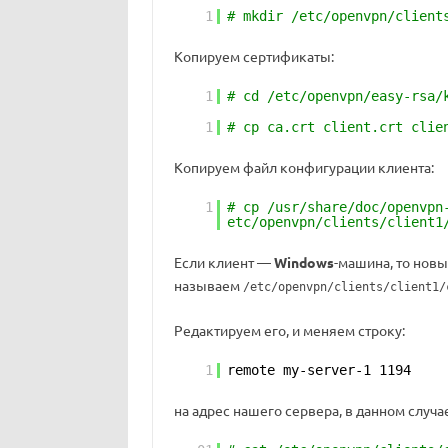
1
# mkdir /etc/openvpn/client
Копируем сертификаты:
1
# cd /etc/openvpn/easy-rsa/
1
# cp ca.crt client.crt clie
Копируем файл конфигурации клиента:
1
# cp /usr/share/doc/openvpn
etc/openvpn/clients/client1
Если клиент —
Windows
-машина, то нов
называем
/etc/openvpn/clients/client1/
Редактируем его, и меняем строку:
1
remote my-server-1 1194
на адрес нашего сервера, в данном случа