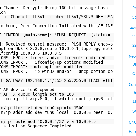
P
a Channel Decrypt: Using 160 bit message hash
ion
trol Channel: TLSv1, cipher TLSv1/SSLv3 DHE-RSA
S
in-home] Peer Connection Initiated with [AF_INE
Secu
T CONTROL [main-home]: 'PUSH_REQUEST' (status=
S
H: Received control message: 'PUSH_REPLY,dhcp-o
S
option DNS 8.8.8.8,route 10.0.0.1,topology net3
ifconfig 10.0.0.6 10.0.0.5'
Net
IONS IMPORT: timers and/or timeouts modified
IONS IMPORT: --ifconfig/up options modified
D
IONS IMPORT: route options modified
IONS IMPORT: --ip-win32 and/or --dhcp-option op
O
TE_GATEWAY 192.168.1.1/255.255.255.0 IFACE=eth1
Con
/TAP device tun0 opened
D
/TAP TX queue length set to 100
ifconfig, tt->ipv6=0, tt->did_ifconfig_ipv6_set
A
in/ip link set dev tun0 up mtu 1500
W
in/ip addr add dev tun0 local 10.0.0.6 peer 10.
in/ip route add 10.0.0.1/32 via 10.0.0.5
GNU
tialization Sequence Completed
Har