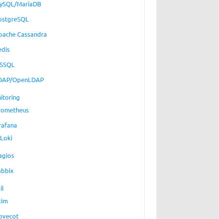
ySQL/MariaDB
ostgreSQL
pache Cassandra
edis
SSQL
DAP/OpenLDAP
itoring
rometheus
rafana
Loki
agios
abbix
il
xim
ovecot