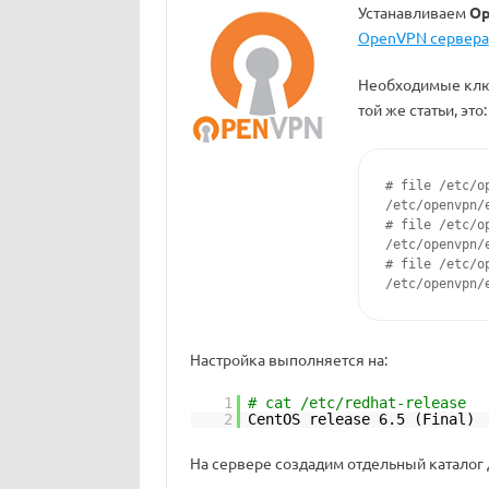
Устанавливаем
O
OpenVPN сервера
Необходимые клю
той же статьи, это:
# file /etc/o
/etc/openvpn/
# file /etc/o
/etc/openvpn/
# file /etc/o
/etc/openvpn/
Настройка выполняется на:
1
# cat /etc/redhat-release
2
CentOS release 6.5 (Final)
На сервере создадим отдельный каталог 