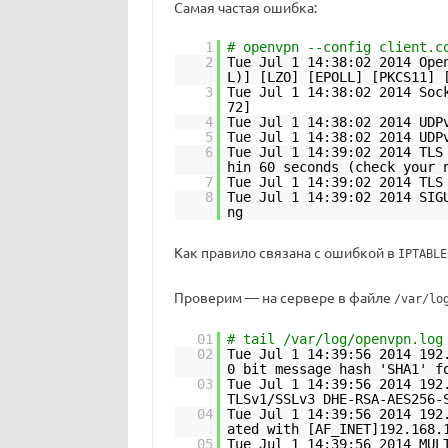
Самая частая ошибка:
1
# openvpn --config client.c
2
Tue Jul 1 14:38:02 2014 Ope
L)] [LZO] [EPOLL] [PKCS11] 
3
Tue Jul 1 14:38:02 2014 Soc
72]
4
Tue Jul 1 14:38:02 2014 UDP
5
Tue Jul 1 14:38:02 2014 UDP
6
Tue Jul 1 14:39:02 2014 TLS
hin 60 seconds (check your 
7
Tue Jul 1 14:39:02 2014 TLS
8
Tue Jul 1 14:39:02 2014 SIG
ng
Как правило связана с ошибкой в
IPTABLE
Проверим — на сервере в файле
/var/lo
01
# tail /var/log/openvpn.log
02
Tue Jul 1 14:39:56 2014 192
0 bit message hash 'SHA1' f
03
Tue Jul 1 14:39:56 2014 192
TLSv1/SSLv3 DHE-RSA-AES256-
04
Tue Jul 1 14:39:56 2014 192
ated with [AF_INET]192.168.
05
Tue Jul 1 14:39:56 2014 MUL