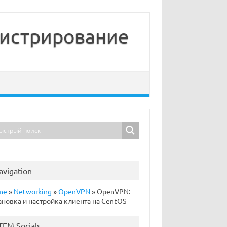
нистрирование
avigation
me
»
Networking
»
OpenVPN
»
OpenVPN:
ановка и настройка клиента на CentOS
TFM Socials