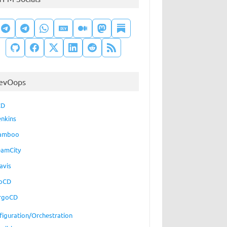
evOops
CD
enkins
amboo
eamCity
avis
oCD
rgoCD
figuration/Orchestration