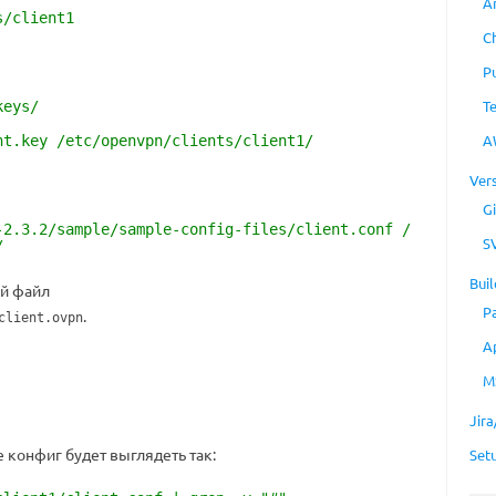
A
s/client1
C
P
T
keys/
A
nt.key /etc/openvpn/clients/client1/
Ver
Gi
-2.3.2/sample/sample-config-files/client.conf /
S
/
Buil
ый файл
P
.
client.ovpn
A
M
Jir
е конфиг будет выглядеть так:
Set