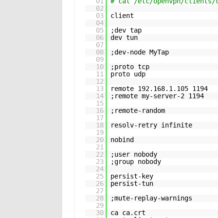
01
# cat /etc/openvpn/clients/
02
03
client
04
05
;dev tap
06
dev tun
07
08
;dev-node MyTap
09
10
;proto tcp
11
proto udp
12
13
remote 192.168.1.105 1194
14
;remote my-server-2 1194
15
16
;remote-random
17
18
resolv-retry infinite
19
20
nobind
21
22
;user nobody
23
;group nobody
24
25
persist-key
26
persist-tun
27
28
;mute-replay-warnings
29
30
ca ca.crt