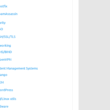
ostfix
pamAssassin
rity
SO
SH/SSL/TLS
working
NS/BIND
penVPN
tent Management Systems
jango
EM
ordPress
/Linux utils
dware