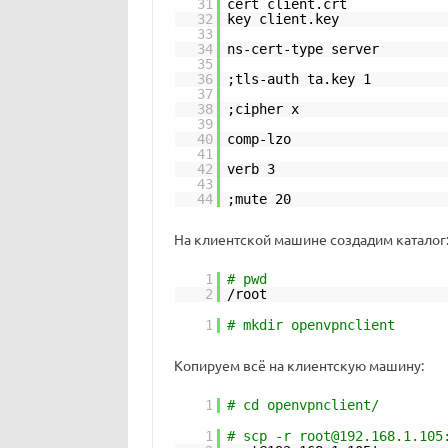
31
cert client.crt
32
key client.key
33
34
ns-cert-type server
35
36
;tls-auth ta.key 1
37
38
;cipher x
39
40
comp-lzo
41
42
verb 3
43
44
;mute 20
На клиентской машине создадим каталог
1
# pwd
2
/root
1
# mkdir openvpnclient
Копируем всё на клиентскую машину:
1
# cd openvpnclient/
1
# scp -r root@192.168.1.105