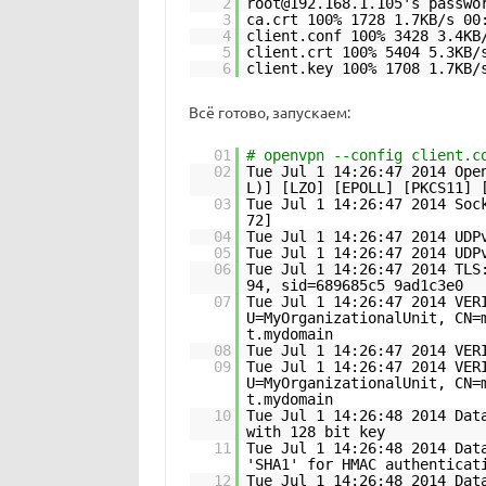
2
root@192.168.1.105's passwo
3
ca.crt 100% 1728 1.7KB/s 00
4
client.conf 100% 3428 3.4KB
5
client.crt 100% 5404 5.3KB/
6
client.key 100% 1708 1.7KB/
Всё готово, запускаем:
01
# openvpn --config client.c
02
Tue Jul 1 14:26:47 2014 Ope
L)] [LZO] [EPOLL] [PKCS11] 
03
Tue Jul 1 14:26:47 2014 Soc
72]
04
Tue Jul 1 14:26:47 2014 UDP
05
Tue Jul 1 14:26:47 2014 UDP
06
Tue Jul 1 14:26:47 2014 TLS
94, sid=689685c5 9ad1c3e0
07
Tue Jul 1 14:26:47 2014 VER
U=MyOrganizationalUnit, CN=
t.mydomain
08
Tue Jul 1 14:26:47 2014 VER
09
Tue Jul 1 14:26:47 2014 VER
U=MyOrganizationalUnit, CN=
t.mydomain
10
Tue Jul 1 14:26:48 2014 Dat
with 128 bit key
11
Tue Jul 1 14:26:48 2014 Dat
'SHA1' for HMAC authenticat
12
Tue Jul 1 14:26:48 2014 Dat