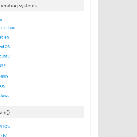
perating systems
ux
rch Linux
ebian
entOS
buntu
USE
eBSD
cOS
dows
ain()
WTO’s
t is?