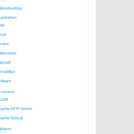
ubleshooting
ualization
WS
zure
ocker
ubernetes
agrant
irtualBox
Mware
 servers
GINX
pache HTTP Server
pache Tomcat
abases