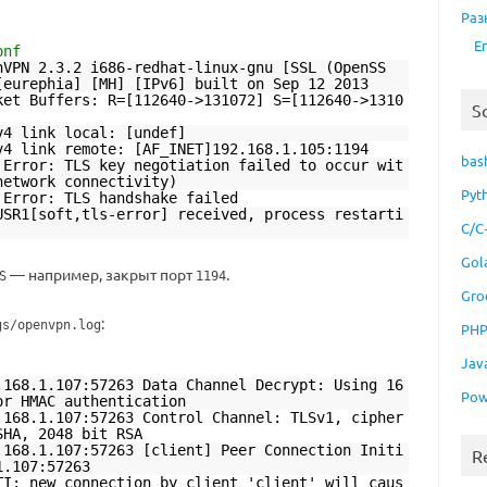
Раз
E
onf
nVPN 2.3.2 i686-redhat-linux-gnu [SSL (OpenSS
[eurephia] [MH] [IPv6] built on Sep 12 2013
ket Buffers: R=[112640->131072] S=[112640->1310
S
v4 link local: [undef]
v4 link remote: [AF_INET]192.168.1.105:1194
bas
 Error: TLS key negotiation failed to occur wit
network connectivity)
Pyt
 Error: TLS handshake failed
USR1[soft,tls-error] received, process restarti
C/C
Gol
— например, закрыт порт
.
S
1194
Gro
:
gs/openvpn.log
PH
Jav
.168.1.107:57263 Data Channel Decrypt: Using 16
Pow
or HMAC authentication
.168.1.107:57263 Control Channel: TLSv1, cipher
SHA, 2048 bit RSA
.168.1.107:57263 [client] Peer Connection Initi
R
1.107:57263
TI: new connection by client 'client' will caus