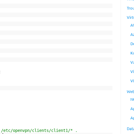
Tro
Virt
A
A
D
K
V
:
V
V
Web
N
A
A
Dat
:/etc/openvpn/clients/client1/* .