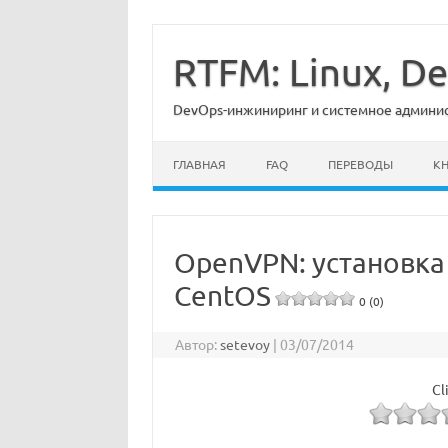
Перейти
к
содержимому
RTFM: Linux, 
DevOps-инжиниринг и системное админист
ГЛАВНАЯ
FAQ
ПЕРЕВОДЫ
К
OpenVPN: установка 
CentOS
0 (0)
Автор:
setevoy
|
03/07/2014
Cl