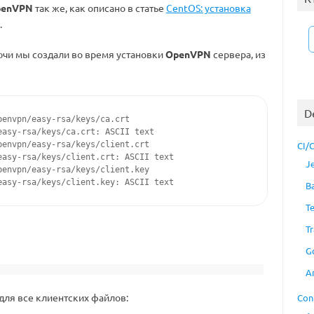
penVPN
так же, как описано в статье
CentOS: установка
.
чи мы создали во время установки
OpenVPN
сервера, из
D
penvpn/easy-rsa/keys/ca.crt

easy-rsa/keys/ca.crt: ASCII text

penvpn/easy-rsa/keys/client.crt

CI/
easy-rsa/keys/client.crt: ASCII text

J
penvpn/easy-rsa/keys/client.key

easy-rsa/keys/client.key: ASCII text
B
T
Tr
G
A
для все клиентских файлов:
Con