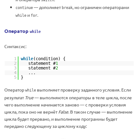
switch
— дополняет
, но ограничен операторами
continue
break
и
.
while
for
Оператор
while
Синтаксис:
1
while
(condition) {
2
statement #
1
3
statement #
2
4
...
5
}
Оператор
выполняет проверку заданного условия. Если
while
результат
True
— выполняются операторы в теле цикла, после
чего выполнение начинается заново — с проверки условия
цикла, пока оно не вернёт
False
. В таком случае — выполнение
цикла будет прервано, и выполнение программы будет
передано следующему за циклому коду: