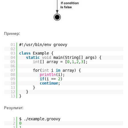
Пример:
01
#!/usr/bin/env groovy
02
03
class
Example {
04
static
void
main(String[] args) {
05
int
[] array = [
0
,
1
,
2
,
3
];
06
07
for(
int
i
in
array) {
08
println
(i);
09
if
(i ==
2
)
10
continue
;
11
}
12
}
13
}
Результат:
1
$ ./example.groovy
2
0
3
1