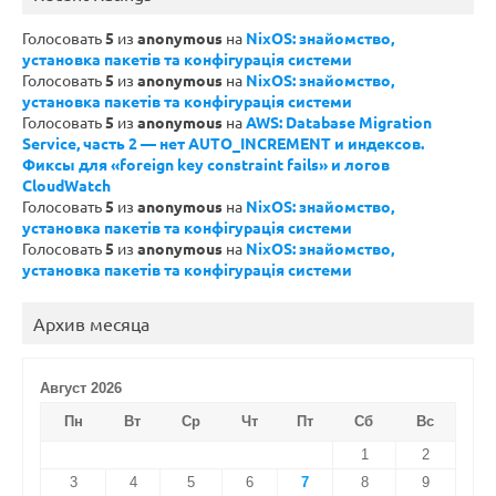
Голосовать
5
из
anonymous
на
NixOS: знайомство,
установка пакетів та конфігурація системи
Голосовать
5
из
anonymous
на
NixOS: знайомство,
установка пакетів та конфігурація системи
Голосовать
5
из
anonymous
на
AWS: Database Migration
Service, часть 2 — нет AUTO_INCREMENT и индексов.
Фиксы для «foreign key constraint fails» и логов
CloudWatch
Голосовать
5
из
anonymous
на
NixOS: знайомство,
установка пакетів та конфігурація системи
Голосовать
5
из
anonymous
на
NixOS: знайомство,
установка пакетів та конфігурація системи
Архив месяца
Август 2026
Пн
Вт
Ср
Чт
Пт
Сб
Вс
1
2
3
4
5
6
7
8
9