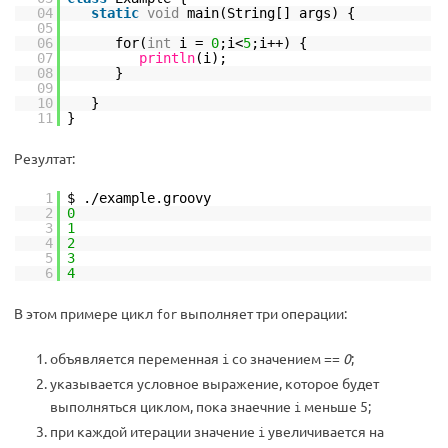
04
static
void
main(String[] args) {
05
06
for(
int
i =
0
;i<
5
;i++) {
07
println
(i);
08
}
09
10
}
11
}
Резултат:
1
$ ./example.groovy
2
0
3
1
4
2
5
3
6
4
В этом примере цикл
выполняет три операции:
for
объявляется переменная
со значением ==
0
;
i
указывается условное выражение, которое будет
выполняться циклом, пока знаечние
меньше 5;
i
при каждой итерации значение
увеличивается на
i