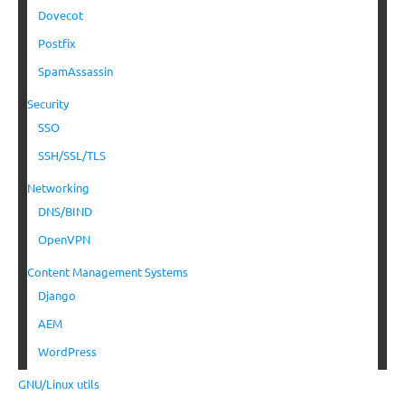
Dovecot
Postfix
SpamAssassin
Security
SSO
SSH/SSL/TLS
Networking
DNS/BIND
OpenVPN
Content Management Systems
Django
AEM
WordPress
GNU/Linux utils