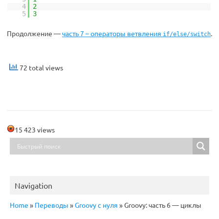
4
2
5
3
Продолжение —
часть 7 – операторы ветвления
.
if/else/switch
72 total views
15 423 views
Navigation
Home
»
Переводы
»
Groovy с нуля
»
Groovy: часть 6 — циклы