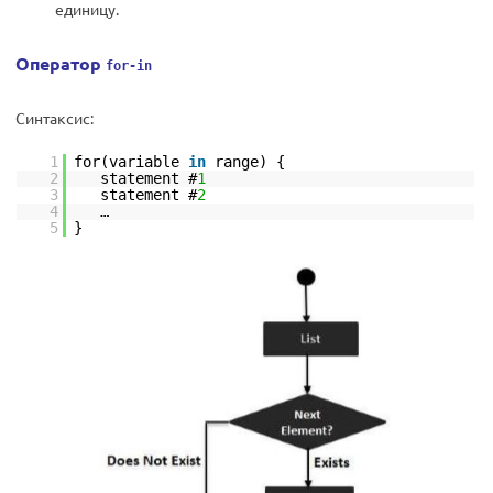
единицу.
Оператор
for-in
Синтаксис:
1
for(variable
in
range) {
2
statement #
1
3
statement #
2
4
…
5
}