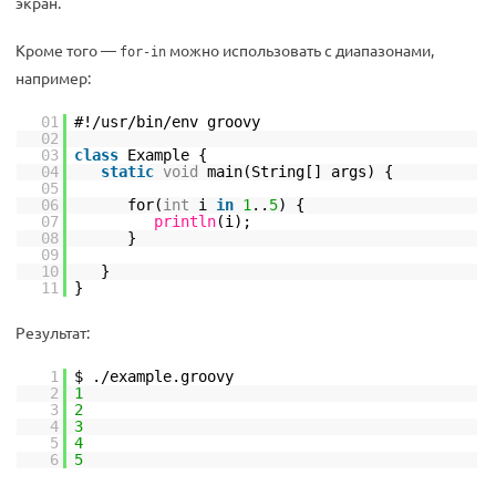
экран.
Кроме того —
можно использовать с диапазонами,
for-in
например:
01
#!/usr/bin/env groovy
02
03
class
Example {
04
static
void
main(String[] args) {
05
06
for(
int
i
in
1
..
5
) {
07
println
(i);
08
}
09
10
}
11
}
Результат:
1
$ ./example.groovy
2
1
3
2
4
3
5
4
6
5