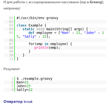
И для работы с ассоциированными массивами (
в
Groovy
),
map
например:
01
#!/usr/bin/env groovy
02
03
class
Example {
04
static
void
main(String[] args) {
05
def
employee = [
"Ken"
:
21
,
"John"
:
2
5
,
"Sally"
:
22
];
06
07
for(emp
in
employee) {
08
println
(emp);
09
}
10
}
11
}
Результат:
1
$ ./example.groovy
2
Ken=
21
3
John=
25
4
Sally=
22
Оператор
break