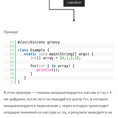
Пример:
01
#/usr/bin/env groovy
02
03
class
Example {
04
static
void
main(String[] args) {
05
int
[] array = [
0
,
1
,
2
,
3
];
06
07
for(
int
i
in
array) {
08
println
(i);
09
}
10
}
11
}
В этом примере — сначала инициализируется массив
с 4-
array
мя цифрами, после чего он передаётся циклу
, в котором
for
инициализируется переменная
, через которую происходит
i
итерация значений из массива
, и результат выводится на
array