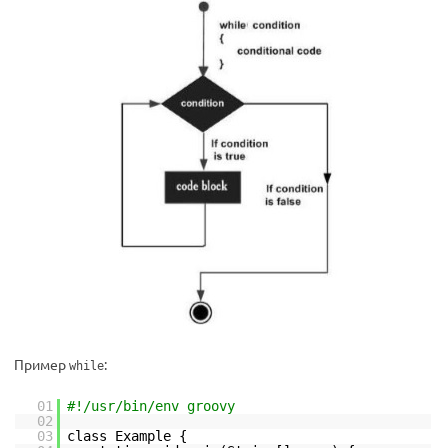
Пример
:
while
01
#!/usr/bin/env groovy
02
03
class Example {