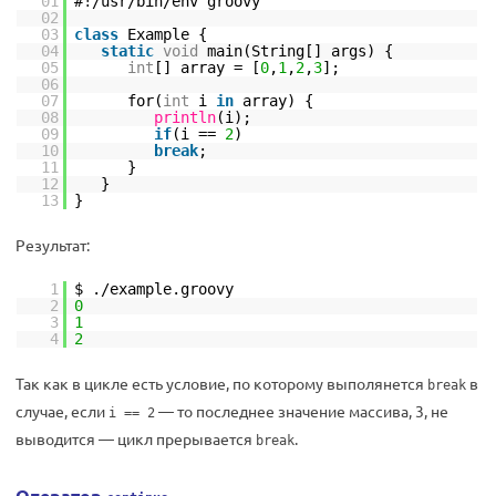
01
#!/usr/bin/env groovy
02
03
class
Example {
04
static
void
main(String[] args) {
05
int
[] array = [
0
,
1
,
2
,
3
];
06
07
for(
int
i
in
array) {
08
println
(i);
09
if
(i ==
2
)
10
break
;
11
}
12
}
13
}
Результат:
1
$ ./example.groovy
2
0
3
1
4
2
Так как в цикле есть условие, по которому выполянется
в
break
случае, если
— то последнее значение массива, 3, не
i == 2
выводится — цикл прерывается
.
break
Оператор