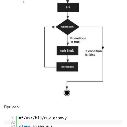
Пример:
01
#!/usr/bin/env groovy
02
03
class
Example {