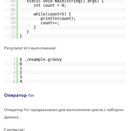
04
static void main(String[] args) {
05
int count = 0;
06
07
while(count<5) {
08
println(count);
09
count++;
10
}
11
}
12
}
Результат его выполнения:
1
$ ./example.groovy
2
0
3
1
4
2
5
3
6
4
Оператор
for
Оператор
предназначен для выполнения цикла с набором
for
данных.
Синтаксис: