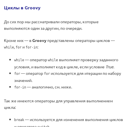
Циклы в Groovy
До сих пор мы рассматривали операторы, которые
выполняются один за другим, по очереди.
Кроме них — в
Groovy
представлены операторы циклов —
,
и
:
while
for
for-in
— оператор
e выполняет проверку заданного
while
whil
условия, и выполняет код в цикле, если условие
True
.
— оператор
используется для итерации по набору
for
for
значений.
— аналогично, см. ниже.
for-in
Так же имеются операторы для управления выполнением
цикла:
— используется для изменения выполнения циклов
break
и оператора
.