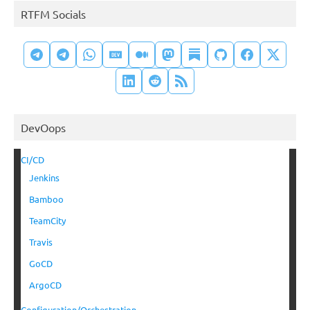
RTFM Socials
DevOops
CI/CD
Jenkins
Bamboo
TeamCity
Travis
GoCD
ArgoCD
Configuration/Orchestration