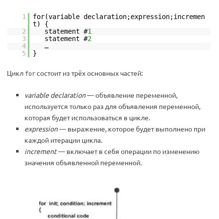
1
for(variable declaration;expression;incremen
t) {
2
statement #
1
3
statement #
2
4
…
5
}
Цикл
состоит из трёх основных частей:
for
variable declaration
— объявление переменной,
используется только раз для объявления переменной,
которая будет использоваться в цикле.
expression
— выражение, которое будет выполнено при
каждой итерации цикла.
increment
— включает в себя операции по изменению
значения объявленной переменной.