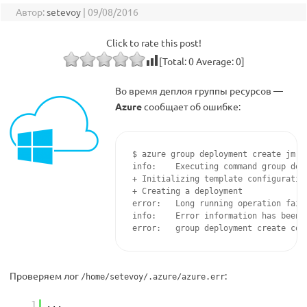
Автор:
setevoy
|
09/08/2016
Click to rate this post!
[Total:
0
Average:
0
]
Во время деплоя группы ресурсов —
Azure
сообщает об ошибке:
$ azure group deployment create jm-a
info:    Executing command group depl
+ Initializing template configuratio
+ Creating a deployment             
error:   Long running operation fail
info:    Error information has been 
Проверяем лог
:
/home/setevoy/.azure/azure.err
1
...