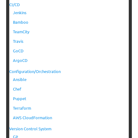
CI/CD
Jenkins
Bamboo
TeamCity
Travis
GoCD
ArgoCD
Configuration/Orchestration
Ansible
Chef
Puppet
Terraform
AWS CloudFormation
Version Control System
Git