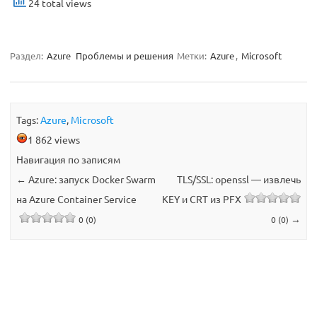
24 total views
Раздел:
Azure
Проблемы и решения
Метки:
Azure
,
Microsoft
Tags:
Azure
,
Microsoft
1 862 views
Навигация по записям
←
Azure: запуск Docker Swarm
TLS/SSL: openssl — извлечь
на Azure Container Service
KEY и CRT из PFX
→
0 (0)
0 (0)