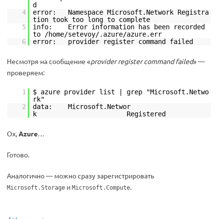
d
4
error: Namespace Microsoft.Network Registra
tion took too long to complete
5
info: Error information has been recorded
to /home/setevoy/.azure/azure.err
6
error: provider register command failed
Несмотря на сообщение «
provider register command failed
» —
проверяем:
1
$ azure provider list | grep "Microsoft.Netwo
rk"
2
data: Microsoft.Networ
k Registered
Ох,
Azure
…
Готово.
Аналогично — можно сразу зарегистрировать
и
.
Microsoft.Storage
Microsoft.Compute