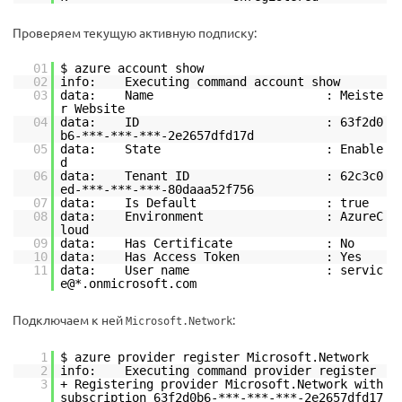
Проверяем текущую активную подписку:
01
$ azure account show
02
info: Executing command account show
03
data: Name : Meiste
r Website
04
data: ID : 63f2d0
b6-***-***-***-2e2657dfd17d
05
data: State : Enable
d
06
data: Tenant ID : 62c3c0
ed-***-***-***-80daaa52f756
07
data: Is Default : true
08
data: Environment : AzureC
loud
09
data: Has Certificate : No
10
data: Has Access Token : Yes
11
data: User name : servic
e@*.onmicrosoft.com
Подключаем к ней
:
Microsoft.Network
1
$ azure provider register Microsoft.Network
2
info: Executing command provider register
3
+ Registering provider Microsoft.Network with
subscription 63f2d0b6-***-***-***-2e2657dfd17