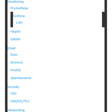
Monitoring
Prometheus
Grafana
Loki
Nagios
Zabbix
Email
Exim
Dovecot
Postfix
SpamAssassin
Security
SSO
SSH/SSL/TLS
Networking