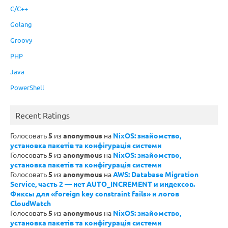
C/C++
Golang
Groovy
PHP
Java
PowerShell
Recent Ratings
Голосовать
5
из
anonymous
на
NixOS: знайомство,
установка пакетів та конфігурація системи
Голосовать
5
из
anonymous
на
NixOS: знайомство,
установка пакетів та конфігурація системи
Голосовать
5
из
anonymous
на
AWS: Database Migration
Service, часть 2 — нет AUTO_INCREMENT и индексов.
Фиксы для «foreign key constraint fails» и логов
CloudWatch
Голосовать
5
из
anonymous
на
NixOS: знайомство,
установка пакетів та конфігурація системи