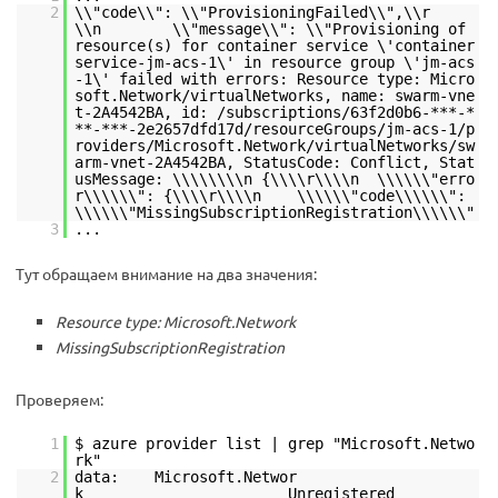
2
\\"code\\": \\"ProvisioningFailed\\",\\r
\\n \\"message\\": \\"Provisioning of
resource(s) for container service \'container
service-jm-acs-1\' in resource group \'jm-acs
-1\' failed with errors: Resource type: Micro
soft.Network/virtualNetworks, name: swarm-vne
t-2A4542BA, id: /subscriptions/63f2d0b6-***-*
**-***-2e2657dfd17d/resourceGroups/jm-acs-1/p
roviders/Microsoft.Network/virtualNetworks/sw
arm-vnet-2A4542BA, StatusCode: Conflict, Stat
usMessage: \\\\\\\\n {\\\\r\\\\n \\\\\\"erro
r\\\\\\": {\\\\r\\\\n \\\\\\"code\\\\\\":
\\\\\\"MissingSubscriptionRegistration\\\\\\"
3
...
Тут обращаем внимание на два значения:
Resource type: Microsoft.Network
MissingSubscriptionRegistration
Проверяем:
1
$ azure provider list | grep "Microsoft.Netwo
rk"
2
data: Microsoft.Networ
k Unregistered