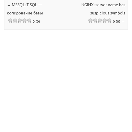
←
MSSQL: T-SQL —
NGINX: server name has
копирование базы
suspicious symbols
→
0 (0)
0 (0)