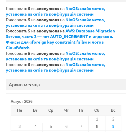
Голосовать
5
из
anonymous
на
NixOS: знайомство,
установка пакетів та конфігурація системи
Голосовать
5
из
anonymous
на
NixOS: знайомство,
установка пакетів та конфігурація системи
Голосовать
5
из
anonymous
на
AWS: Database Migration
Service, часть 2 — нет AUTO_INCREMENT и индексов.
Фиксы для «foreign key constraint fails» и логов
CloudWatch
Голосовать
5
из
anonymous
на
NixOS: знайомство,
установка пакетів та конфігурація системи
Голосовать
5
из
anonymous
на
NixOS: знайомство,
установка пакетів та конфігурація системи
Архив месяца
Август 2026
Пн
Вт
Ср
Чт
Пт
Сб
Вс
1
2
3
4
5
6
7
8
9