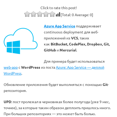
Click to rate this post!
[Total:
0
Average:
0
]
Azure App Service
поддерживает
continuous deployment для веб-
приложений из
VCS
, таких
как
BitBucket, CodePlex, Dropbox, Git,
GitHub
и
Mercurial
.
Для примера будет использоваться
web-app
с
WordPress
из поста
Azure: App Service — деплой
WordPress
.
Обновление приложения будет выполняться с помощью
Git
-
репозитория.
UPD
: пост пролежал в черновиках более полугода (уже 9 мес,
точнее), за которые таким образом деплоить пришлось много.
При больших репозиториях — это может быть болью.