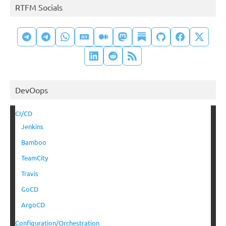
RTFM Socials
DevOops
CI/CD
Jenkins
Bamboo
TeamCity
Travis
GoCD
ArgoCD
Configuration/Orchestration