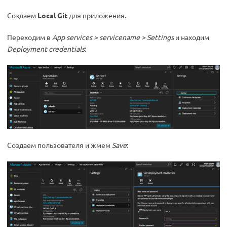
Создаем
Local Git
для приложения.
Переходим в
App services > servicename > Settings
и находим
Deployment credentials
:
Создаем пользователя и жмем
Save
: