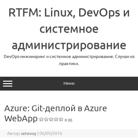
Перейти
к
RTFM: Linux, DevOps и
содержимому
системное
администрирование
DevOps-инжиниринг и системное администрирование. Случаи из
практики.
Меню
Azure: Git-деплой в Azure
WebApp
0 (0)
Автор:
setevoy
|
06/09/2016