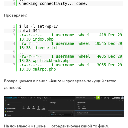
4
Checking connectivity... done.
Проверяем:
1
$ ls -l set-wp-1/
2
total 344
3
-rw-r--r-- 1 username wheel 418 Dec 29
13:38 index.php
4
-rw-r--r-- 1 username wheel 19545 Dec 29
13:38 license.txt
5
...
6
-rw-r--r-- 1 username wheel 4035 Dec 29
13:38 wp-trackback.php
7
-rw-r--r-- 1 username wheel 3055 Dec 29
13:38 xmlrpc.php
Возвращаемся в панель
Asure
и проверяем текущий статус
деплоев:
На локальной машине — отредактируем какой-то файл,