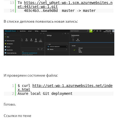
13
To
https://set_u@set-wp-1.scm.azurewebsites.n
et:443/set-wp-1.git
14
403c4b3..6ea9d8d master -> master
В списке деплоев появилась новая запись:
И проверяем состояние файла:
1
$ curl
http://set-wp-1.azurewebsites.net/inde
x.html
2
Asure local Git deployment
Готово.
Ссылки по теме