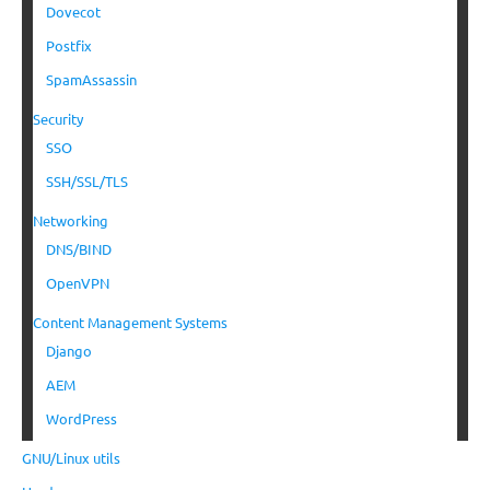
Dovecot
Postfix
SpamAssassin
Security
SSO
SSH/SSL/TLS
Networking
DNS/BIND
OpenVPN
Content Management Systems
Django
AEM
WordPress
GNU/Linux utils