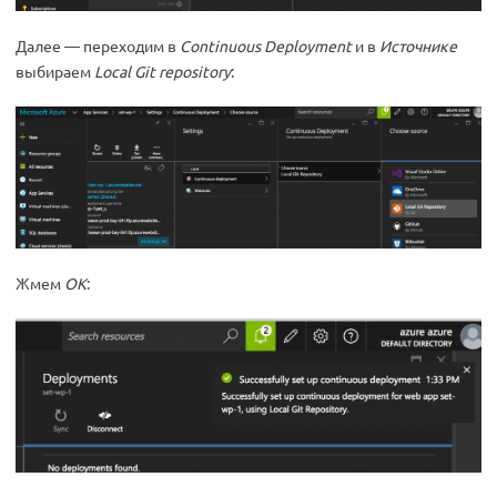
Далее — переходим в
Continuous Deployment
и в
Источнике
выбираем
Local Git repository
:
Жмем
ОК
: