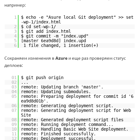
например:
1
$ echo -e "Asure local Git deployment" >> set
-wp-1/index.html
2
$ cd set-wp-1/
3
$ git add index.html
4
$ git commit -m "index.upd"
5
[master 6ea9d8d] index.upd
6
1 file changed, 1 insertion(+)
Сохраняем изменения в
Azure
и еще раз проверяем статус
деплоев:
01
$ git push origin
02
...
03
remote: Updating branch 'master'.
04
remote: Updating submodules.
05
remote: Preparing deployment for commit id '6
ea9d8d01b'.
06
remote: Generating deployment script.
07
remote: Generating deployment script for Web
Site
08
remote: Generated deployment script files
09
remote: Running deployment command...
10
remote: Handling Basic Web Site deployment.
11
remote: Finished successfully.
12
remote: Deployment successful.