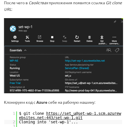
После чего в
Свойствах
приложения появится ссылка
Git clone
URL
:
Клонируем код с
Azure
себе на рабочую машину:
1
$ git clone
https://set_u@set-wp-1.scm.azurew
ebsites.net:443/set-wp-1.git
2
Cloning into 'set-wp-1'...
3
...