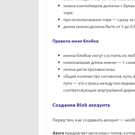
имена контейнеров должны с буквы
тире;
при использовании тире — сразу за
длина имени должна быть от 3 до 6
Правила имен блобов
имена блобов могут состоять из лю
минимальная длина имени — 1 симв
имена регистрозависимы;
общая количество сегментов пути, 
пути — это строка между последов
соответсвующих виртуальной дирек
Создание Blob аккаунта
Перед тем, как создавать аккаунт — необ
Azure
предлагает несколько типов, кот