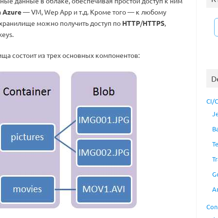
ные данные в облаке, обеспечивая простой доступ к ним
а
Azure
— VM, Wep App и т.д. Кроме того — к любому
в хранилище можно получить доступ по
HTTP
/
HTTPS
,
keys.
ища состоит из трех основных компонентов:
D
CI/
J
B
T
Tr
G
A
Con