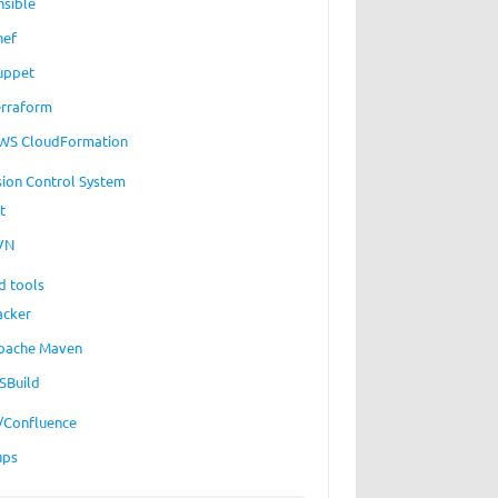
nsible
hef
uppet
erraform
WS CloudFormation
sion Control System
t
VN
d tools
acker
pache Maven
SBuild
a/Confluence
ups