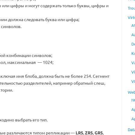
 или цифры и могут содержать только буквы, цифры и
Tro
Virt
 ним должна следовать буква или цифра;
A
3 символов.
A
D
K
бой комбинации символов;
ол, максимальная — 1024;
V
V
включая имя блоба, должна быть не более 254. Сегмент
V
ательностью разделителей, например обратный слеш,
тории.
Web
N
A
A
ходимо выбрать его тип.
Dat
орые различаются типом репликации —
LRS
,
ZRS
,
GRS
,