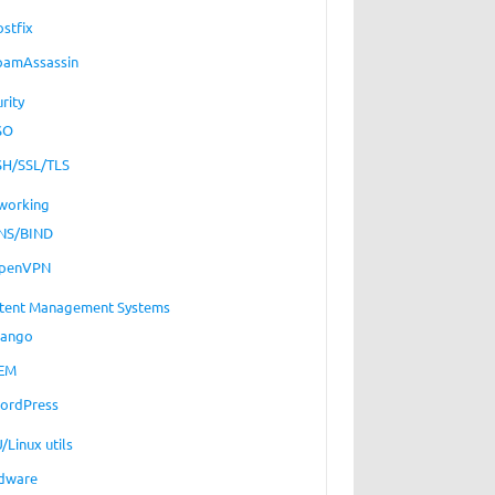
ostfix
pamAssassin
rity
SO
SH/SSL/TLS
working
NS/BIND
penVPN
tent Management Systems
jango
EM
ordPress
/Linux utils
dware