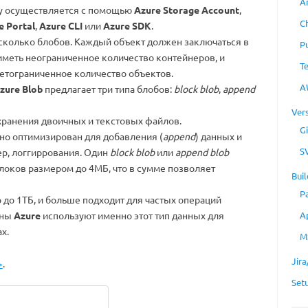
A
щу осуществляется с помощью
Azure Storage Account
,
C
e Portal
,
Azure CLI
или
Azure SDK
.
есколько блобов. Каждый объект должен заключаться в
P
иметь неограниченное количество контейнеров, и
T
етограниченное количество объектов.
A
zure Blob
предлагает три типа блобов:
block blob
,
append
Ver
хранения двоичных и текстовых файлов.
Gi
 но оптимизирован для добавления (
append
) данных и
S
ер, логгиррования. Один
block blob
или
append blob
локов размером до 4МБ, что в сумме позволяет
Buil
P
 до 1ТБ, и больше подходит для частых операций
ины
Azure
используют именно этот тип данных для
A
х.
M
Jir
>
.
Set