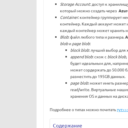
Storage Account
: доступ к хранили
который можно создать через
Azur
Container
: контейнер группирует н
контейнер. Каждый аккаунт может 
каждый контейнер может хранить н
Blob
: файл любого типа и размера.
A
blob
и
page blob
:
block blob
: лучший выбор для 
append blob
: схож с
block blob
,
будет идеальным для, наприм
может сордержать до 50.000 б
разместить до 195GB данных.
page blob
: может иметь размер
read/write. Виртуальные маш
хранения OS и данных на диска
Подробнее о типах можно почитать
тут>>
Содержание