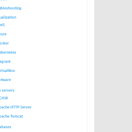
ubleshooting
ualization
WS
zure
ocker
ubernetes
agrant
irtualBox
Mware
 servers
GINX
pache HTTP Server
pache Tomcat
abases