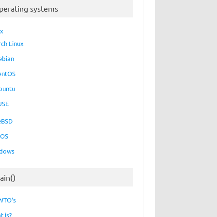
perating systems
ux
rch Linux
ebian
entOS
buntu
USE
eBSD
cOS
dows
ain()
WTO’s
t is?