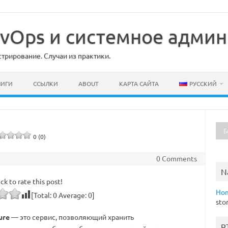
DevOps и системное адми
рирование. Случаи из практики.
НИГИ
ССЫЛКИ
ABOUT
КАРТА САЙТА
РУССКИЙ
0 (0)
0 Comments
N
ick to rate this post!
Ho
[Total:
0
Average:
0
]
sto
ure
— это сервис, позволяющий хранить
R