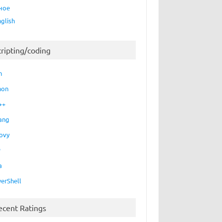
ное
nglish
cripting/coding
h
hon
++
ang
ovy
P
a
erShell
ecent Ratings