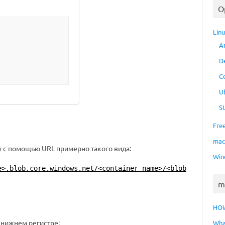
O
Lin
A
D
C
U
S
Fre
ma
у с помощью URL примерно такого вида:
Win
e>.blob.core.windows.net/<container-name>/<blob
m
HO
 нижнем регистре;
Wha