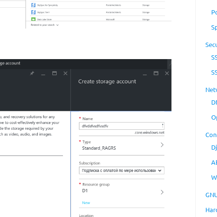
P
S
Secu
S
S
Net
D
O
Con
D
A
W
GNU
Har