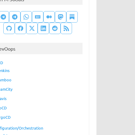
evOops
CD
enkins
amboo
eamCity
avis
oCD
rgoCD
figuration/Orchestration