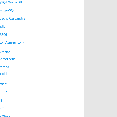
ySQL/MariaDB
ostgreSQL
pache Cassandra
edis
SSQL
DAP/OpenLDAP
itoring
rometheus
rafana
Loki
agios
abbix
il
xim
ovecot