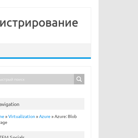
нистрирование
avigation
me
»
Virtualization
»
Azure
»
Azure: Blob
rage
TFM Socials