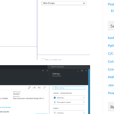
Раз
E
S
bas
Pyt
C/C
Gol
Gro
PH
Jav
Pow
R