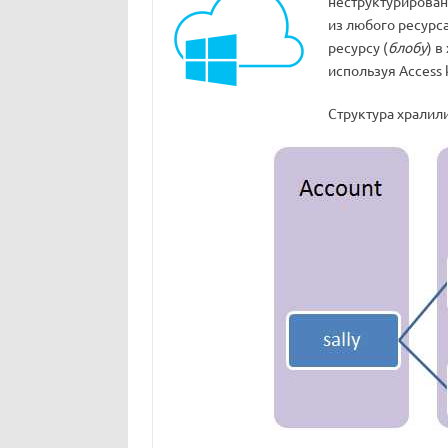
неструктурирован
из любого ресурс
ресурсу (
блобу
) 
используя Access 
Структура хралил