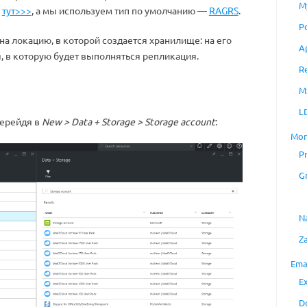
M
ь
тут>>>
, а мы используем тип по умолчанию —
RAGRS
.
P
а локацию, в которой создается хранилище: на его
A
, в которую будет выполняться репликация.
R
M
L
перейдя в
New > Data + Storage > Storage account
:
Mon
P
G
N
Z
Ema
E
D