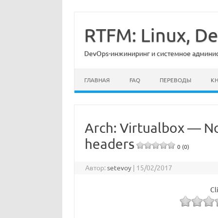
Перейти
к
содержимому
RTFM: Linux, 
DevOps-инжиниринг и системное админист
ГЛАВНАЯ
FAQ
ПЕРЕВОДЫ
К
Arch: Virtualbox — N
headers
0 (0)
Автор:
setevoy
|
15/02/2017
Cl