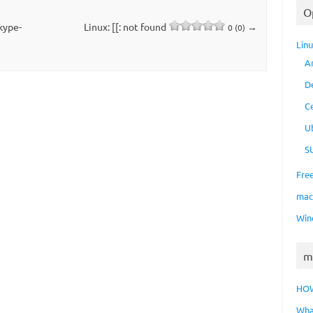
O
kype-
Linux: [[: not found
→
0 (0)
Lin
A
D
C
U
S
Fre
ma
Win
m
HO
Wha