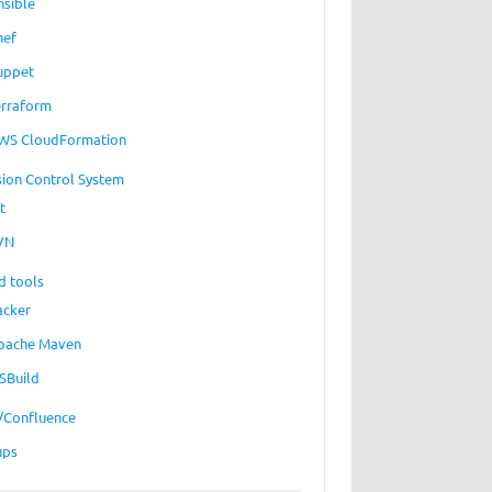
nsible
hef
uppet
erraform
WS CloudFormation
sion Control System
t
VN
d tools
acker
pache Maven
SBuild
a/Confluence
ups