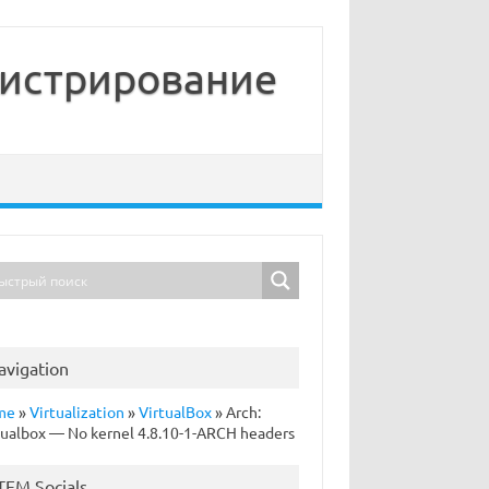
нистрирование
avigation
me
»
Virtualization
»
VirtualBox
»
Arch:
tualbox — No kernel 4.8.10-1-ARCH headers
TFM Socials