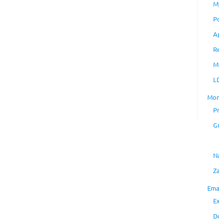
M
P
A
R
M
L
Mon
P
G
N
Z
Ema
E
D