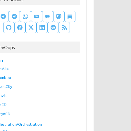
                              51.8 KiB   596K/s 00:00 [##########
                             558.7 KiB  3.90M/s 00:00 [##########
evOops
CD
enkins
amboo
eamCity
avis
oCD
rgoCD
figuration/Orchestration