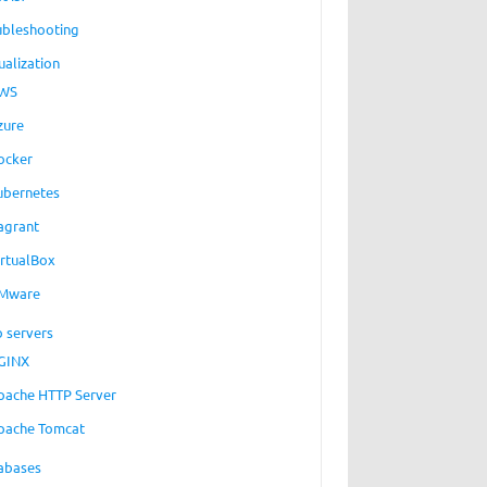
ubleshooting
ualization
WS
zure
ocker
ubernetes
agrant
irtualBox
Mware
 servers
GINX
pache HTTP Server
pache Tomcat
abases