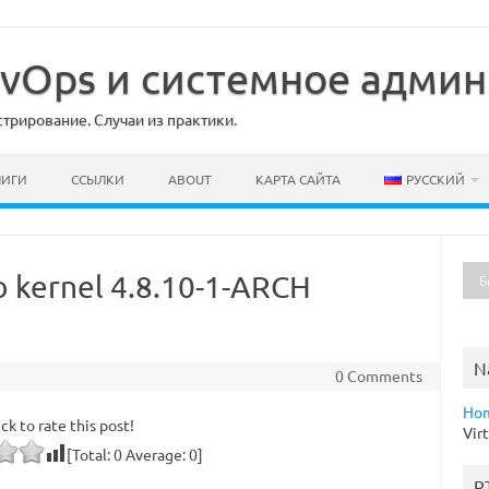
DevOps и системное адми
рирование. Случаи из практики.
НИГИ
ССЫЛКИ
ABOUT
КАРТА САЙТА
РУССКИЙ
o kernel 4.8.10-1-ARCH
N
0 Comments
Ho
ick to rate this post!
Vir
[Total:
0
Average:
0
]
R