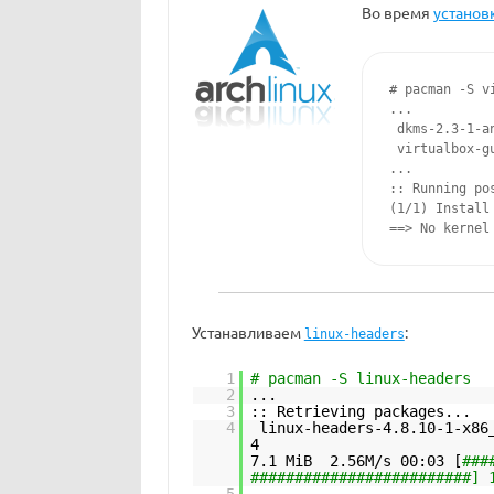
Во время
установ
# pacman -S vi
...

 dkms-2.3-1-a
 virtualbox-g
...

:: Running po
(1/1) Install 
Устанавливаем
:
linux-headers
1
# pacman -S linux-headers
2
...
3
:: Retrieving packages...
4
linux-headers-4.8.10-1-x86
7.1 MiB 2.56M/s 00:03 [
###
#########################] 