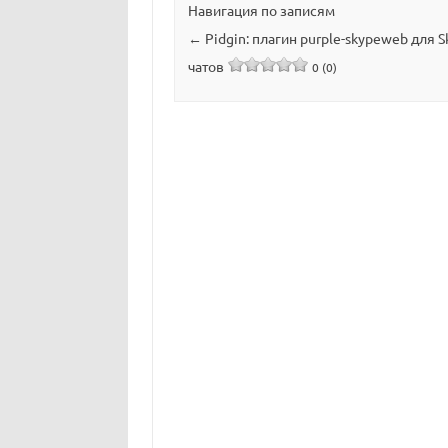
Навигация по записям
←
Pidgin: плагин purple-skypeweb для S
чатов
0 (0)