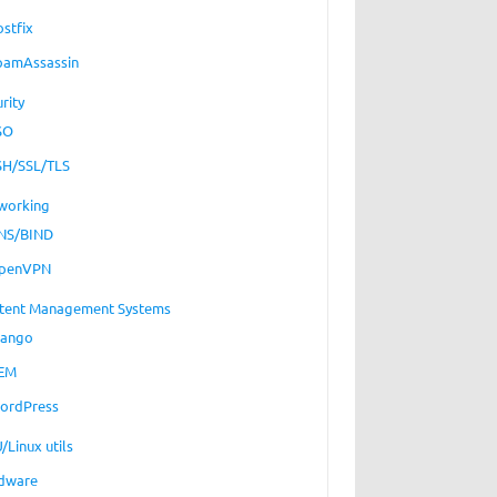
ostfix
pamAssassin
rity
SO
SH/SSL/TLS
working
NS/BIND
penVPN
tent Management Systems
jango
EM
ordPress
/Linux utils
dware