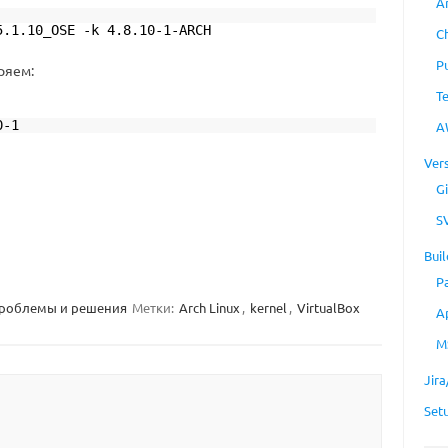
A
5.1.10_OSE -k 4.8.10-1-ARCH
C
P
ряем:
T
0-1
A
Ver
Gi
S
Buil
P
роблемы и решения
Метки:
Arch Linux
,
kernel
,
VirtualBox
A
M
Jir
Set