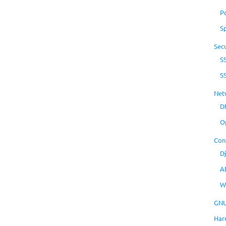
P
S
Secu
S
S
Net
D
O
Con
D
A
W
GNU
Har