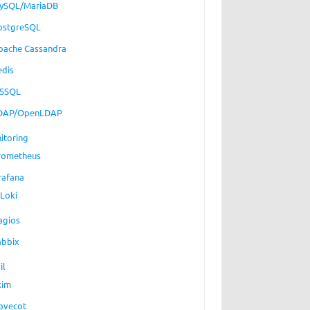
ySQL/MariaDB
ostgreSQL
pache Cassandra
edis
SSQL
DAP/OpenLDAP
itoring
rometheus
rafana
Loki
agios
abbix
il
xim
ovecot