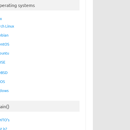
perating systems
ux
rch Linux
ebian
entOS
buntu
USE
eBSD
cOS
dows
ain()
WTO’s
t is?