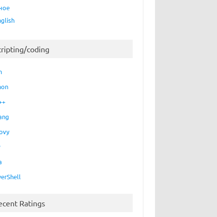
ное
nglish
cripting/coding
h
hon
++
ang
ovy
P
a
erShell
ecent Ratings