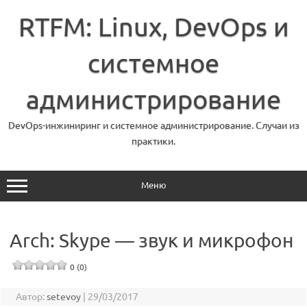
Перейти
к
RTFM: Linux, DevOps и
содержимому
системное
администрирование
DevOps-инжиниринг и системное администрирование. Случаи из
практики.
Меню
Arch: Skype — звук и микрофон
0 (0)
Автор:
setevoy
|
29/03/2017