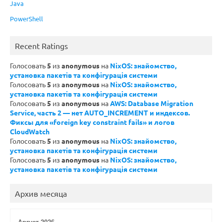
Java
PowerShell
Recent Ratings
Голосовать
5
из
anonymous
на
NixOS: знайомство,
установка пакетів та конфігурація системи
Голосовать
5
из
anonymous
на
NixOS: знайомство,
установка пакетів та конфігурація системи
Голосовать
5
из
anonymous
на
AWS: Database Migration
Service, часть 2 — нет AUTO_INCREMENT и индексов.
Фиксы для «foreign key constraint fails» и логов
CloudWatch
Голосовать
5
из
anonymous
на
NixOS: знайомство,
установка пакетів та конфігурація системи
Голосовать
5
из
anonymous
на
NixOS: знайомство,
установка пакетів та конфігурація системи
Архив месяца