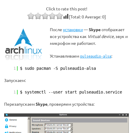
Click to rate this post!
[Total:
0
Average:
0
]
После
установки
—
Skype
отображает
все устройства как
Virtual device
, звук и
микрофон не работают.
Устанавливаем
:
pulseaudio-alsa
1
$ sudo pacman -S pulseaudio-alsa
Запускаем:
1
$ systemctl --user start pulseaudio.service
Перезапускаем
Skype
, проверяем устройства: