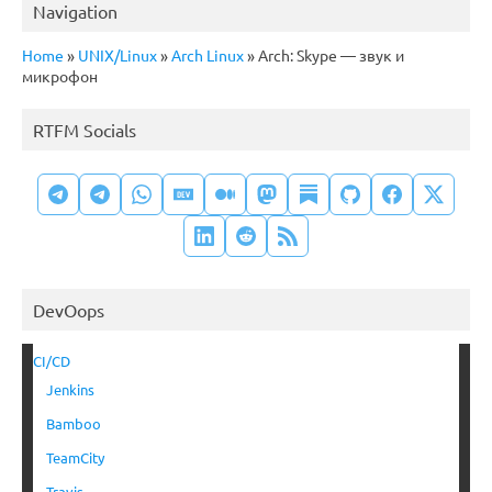
Navigation
Home
»
UNIX/Linux
»
Arch Linux
»
Arch: Skype — звук и
микрофон
RTFM Socials
DevOops
CI/CD
Jenkins
Bamboo
TeamCity
Travis