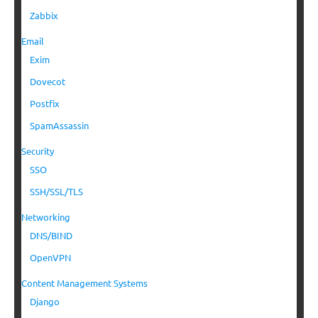
Zabbix
Email
Exim
Dovecot
Postfix
SpamAssassin
Security
SSO
SSH/SSL/TLS
Networking
DNS/BIND
OpenVPN
Content Management Systems
Django