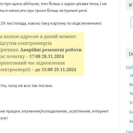
и про щось айтішне, тим більш є зараз цікава тема, і не
R
ться написати про трохи більш актуальні речі.
, 29 листопада, маємо таку картину по відключенням:
D
CI/
J
B
іть, тому не все так погано.
T
Tr
не працює опалення/холодильник, освітлення, інтернет
G
жежі
A
Con