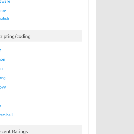
dware
ное
nglish
cripting/coding
h
hon
++
ang
ovy
P
a
erShell
ecent Ratings