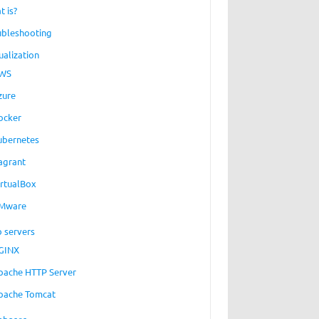
t is?
ubleshooting
ualization
WS
zure
ocker
ubernetes
agrant
irtualBox
Mware
 servers
GINX
pache HTTP Server
pache Tomcat