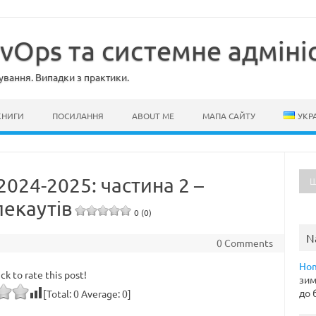
evOps та системне адміні
ування. Випадки з практики.
КНИГИ
ПОСИЛАННЯ
ABOUT ME
МАПА САЙТУ
УКР
2024-2025: частина 2 –
лекаутів
0 (0)
N
0 Comments
Ho
ick to rate this post!
зим
до 
[Total:
0
Average:
0
]