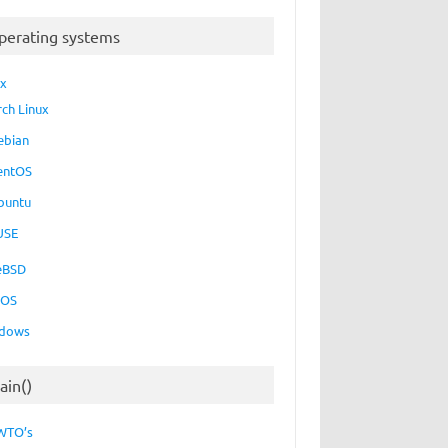
perating systems
ux
rch Linux
ebian
entOS
buntu
USE
eBSD
cOS
dows
ain()
WTO’s