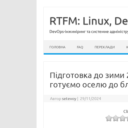
Перейти
до
вмісту
RTFM: Linux, D
DevOps-інжиніринг та системне адміністр
ГОЛОВНА
FAQ
ПЕРЕКЛАДИ
Підготовка до зими 
готуємо оселю до б
Автор
setevoy
|
29/11/2024
Cl