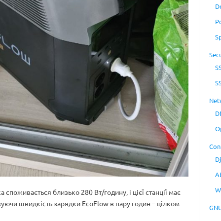
D
P
S
Secu
S
S
Net
D
O
Con
D
A
W
 споживається близько 280 Вт/годину, і цієї станції має
овуючи швидкість зарядки EcoFlow в пару годин – цілком
GNU