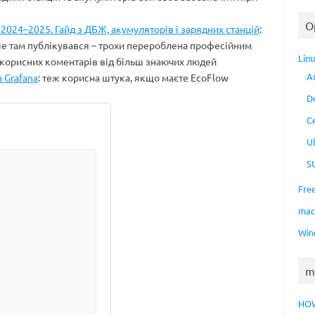
O
 2024–2025. Гайд з ДБЖ, акумуляторів і зарядних станцій
:
ше там публікувався – трохи перероблена професійним
Lin
 корисних коментарів від більш знаючих людей
A
 Grafana
: теж корисна штука, якщо маєте EcoFlow
D
C
U
S
Fre
ma
Win
m
HO