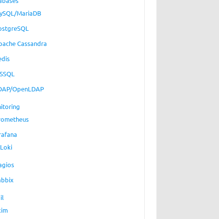
abases
ySQL/MariaDB
ostgreSQL
pache Cassandra
edis
SSQL
DAP/OpenLDAP
itoring
rometheus
rafana
Loki
agios
abbix
il
xim