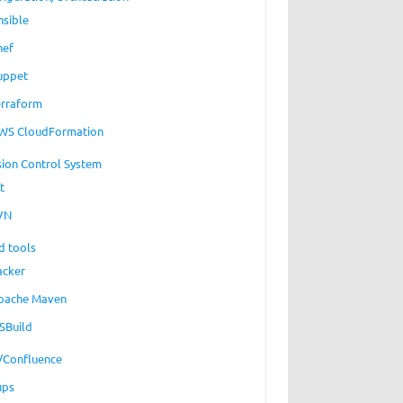
nsible
hef
uppet
erraform
WS CloudFormation
sion Control System
t
VN
d tools
acker
pache Maven
SBuild
a/Confluence
ups