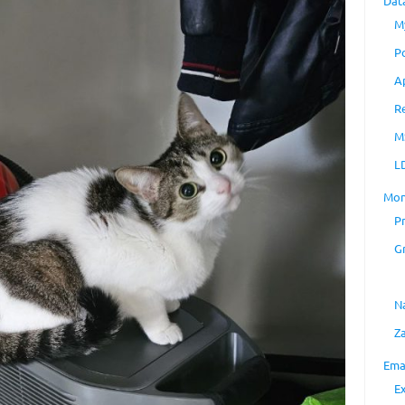
Dat
M
P
A
R
M
L
Mon
P
G
N
Z
Ema
E