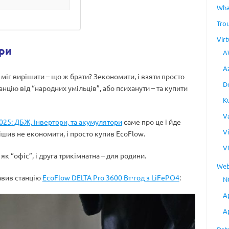
Wha
Tro
Virt
ри
A
A
е міг вирішити – що ж брати? Зекономити, і взяти просто
D
нцію від “народних умільців”, або психанути – та купити
K
V
025: ДБЖ, інвертори, та акумулятори
саме про це і йде
V
ішив не економити, і просто купив EcoFlow.
V
як “офіс”, і друга трикімнатна – для родини.
Web
тавив станцію
EcoFlow DELTA Pro 3600 Вт⋅год з LiFePO4
:
N
A
A