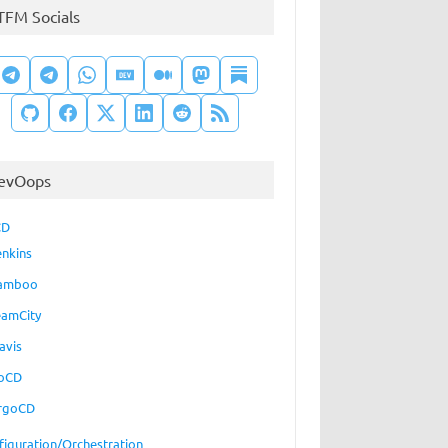
TFM Socials
evOops
CD
enkins
amboo
eamCity
avis
oCD
rgoCD
figuration/Orchestration