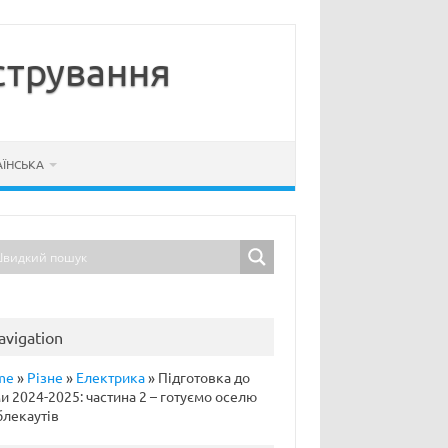
стрування
АЇНСЬКА
avigation
me
»
Різне
»
Електрика
»
Підготовка до
и 2024-2025: частина 2 – готуємо оселю
блекаутів