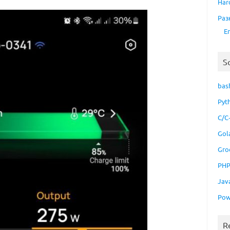
Har
Раз
E
S
bas
Pyt
C/C
Gol
Gro
PH
Jav
Pow
R