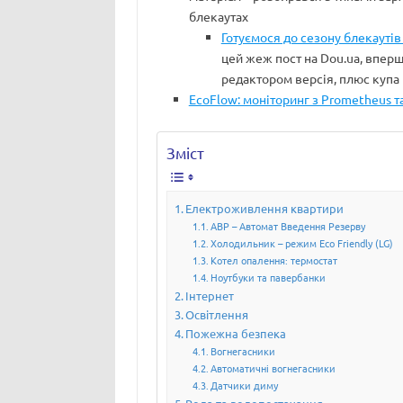
блекаутах
Готуємося до сезону блекаутів
цей жеж пост на Dou.ua, впер
редактором версія, плюс купа
EcoFlow: моніторинг з Prometheus та
Зміст
Електроживлення квартири
АВР – Автомат Введення Резерву
Холодильник – режим Eco Friendly (LG)
Котел опалення: термостат
Ноутбуки та павербанки
Інтернет
Освітлення
Пожежна безпека
Вогнегасники
Автоматичні вогнегасники
Датчики диму