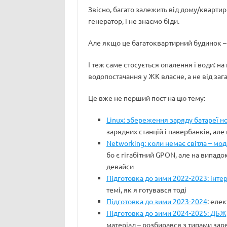
Звісно, багато залежить від дому/квартир
генератор, і не знаємо біди.
Але якщо це багатоквартирний будинок – 
І теж саме стосується опалення і води: н
водопостачання у ЖК власне, а не від заг
Це вже не перший пост на цю тему:
Linux: збереження заряду батареї н
зарядних станцій і павербанків, ал
Networking: коли немає світла – мо
бо є гігабітний GPON, але на випадо
девайси
Підготовка до зими 2022-2023: інтер
темі, як я готувався тоді
Підготовка до зими 2023-2024
: еле
Підготовка до зими 2024-2025: ДБЖ,
матеріал – розбирався з типами зар