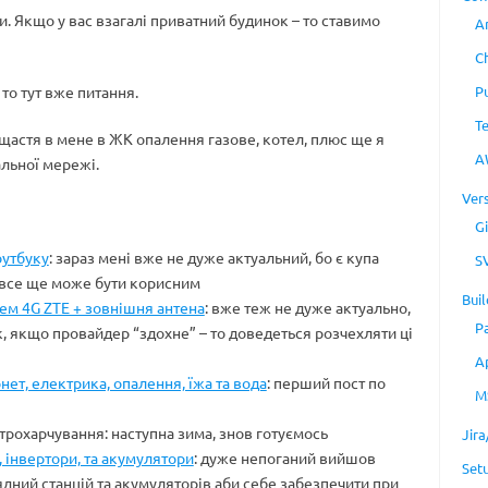
и. Якщо у вас взагалі приватний будинок – то ставимо
A
C
то тут вже питання.
P
T
а щастя в мене в ЖК опалення газове, котел, плюс ще я
A
альної мережі.
Ver
Gi
оутбуку
: зараз мені вже не дуже актуальний, бо є купа
S
е все ще може бути корисним
Buil
дем 4G ZTE + зовнішня антена
: вже теж не дуже актуально,
P
к, якщо провайдер “здохне” – то доведеться розчехляти ці
A
нет, електрика, опалення, їжа та вода
: перший пост по
M
ктрохарчування: наступна зима, знов готуємось
Jir
 інвертори, та акумулятори
: дуже непоганий вийшов
Set
ядний станцій та акумуляторів аби себе забезпечити при