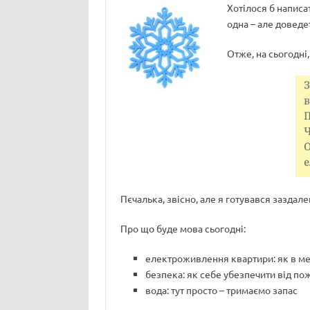
Хотілося б написат
одна – але доведе
Отже, на сьогодні
Пєчалька, звісно, але я готувався заздалег
Про що буде мова сьогодні:
електроживлення квартири: як в ме
безпека: як себе убезпечити від по
вода: тут просто – тримаємо запас