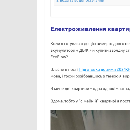
Вода та водопостачання
Електроживлення кварти
Коли я готувався до цієї зими, то довго н
акумулятори + ДБЖ, чи купити зарядну ста
EcoFlow?
Власне в пості
Підготовка до зими 2024-2
мова, і трохи розібравшись з темою я вир
В мене дві квартири – одна однокімнатна, 
Вдома, тобто у “сімейній” квартирі я пос