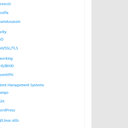
ovecot
ostfix
pamAssassin
rity
SO
SH/SSL/TLS
working
NS/BIND
penVPN
tent Management Systems
jango
EM
ordPress
/Linux utils