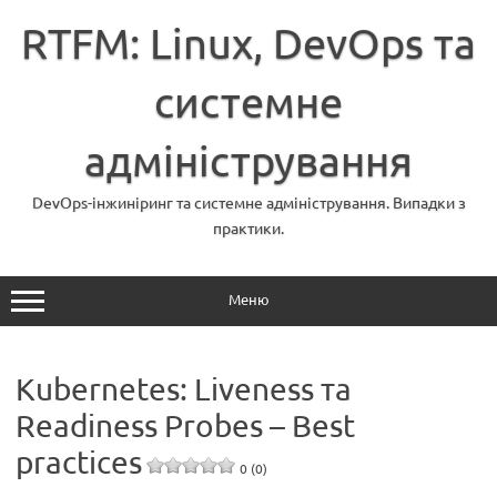
Перейти
до
RTFM: Linux, DevOps та
вмісту
системне
адміністрування
DevOps-інжиніринг та системне адміністрування. Випадки з
практики.
Меню
Kubernetes: Liveness та
Readiness Probes – Best
practices
0 (0)