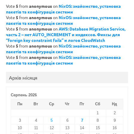
Vote
5
from
anonymous
on
NixOS: знайомство, установка
пакетів та конфігурація системи
Vote
5
from
anonymous
on
NixOS: знайомство, установка
пакетів та конфігурація системи
Vote
5
from
anonymous
on
AWS: Database Migration Service,
часть 2 – нет AUTO_INCREMENT и индексов. Фиксы для
“foreign key constraint fails” и логов CloudWatch
Vote
5
from
anonymous
on
NixOS: знайомство, установка
пакетів та конфігурація системи
Vote
5
from
anonymous
on
NixOS: знайомство, установка
пакетів та конфігурація системи
Архів місяця
Серпень 2026
Пн
Вт
Ср
Чт
Пт
Сб
Нд
1
2
3
4
5
6
7
8
9
10
11
12
13
14
15
16