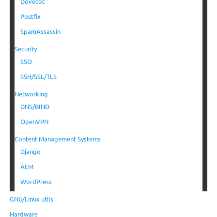
Dovecot
Postfix
SpamAssassin
Security
SSO
SSH/SSL/TLS
Networking
DNS/BIND
OpenVPN
Content Management Systems
Django
AEM
WordPress
GNU/Linux utils
Hardware