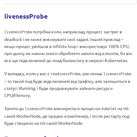
livenessProbe
потрібна коли, наприклад, процесс застряг в
livenessProbe
deadlock і не може виконувати свої задачі. Інший приклад –
якщо процес увійшов в infinite loop і використовує 100% CPU,
при цьому не маючи змоги обробляти запити від клієнтів, бо він
все ще підключений до лоад-балансінгу в мережі Kubernetes.
У випадку, коли у вас є
, але немає
readinessProbe
livenessProbe
– то такий под буде відключений від трафіку, але залишиться в
статусі
Running
, і буде продовжувати займати ресурси
CPU/Memory.
Запити до
виконуються процесом
на тій
livenessProbe
kubelet
самій WorkerNode, де працює конейтенер, і після рестарту под
буде створено на тій самій WorkerNode