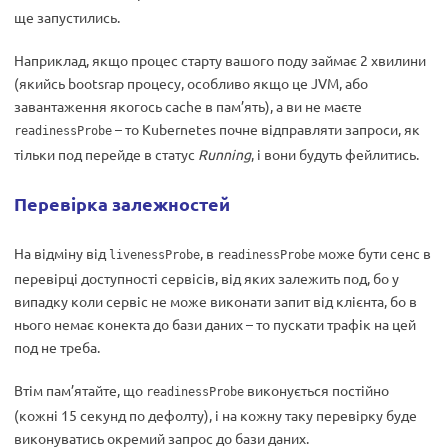
ще запустились.
Наприклад, якщо процес старту вашого поду займає 2 хвилини
(якийсь bootsrap процесу, особливо якщо це JVM, або
завантаження якогось cache в пам’ять), а ви не маєте
– то Kubernetes почне відправляти запроси, як
readinessProbe
тільки под перейде в статус
Running
, і вони будуть фейлитись.
Перевірка залежностей
На відміну від
, в
може бути сенс в
livenessProbe
readinessProbe
перевірці доступності сервісів, від яких залежить под, бо у
випадку коли сервіс не може виконати запит від клієнта, бо в
нього немає конекта до бази даних – то пускати трафік на цей
под не треба.
Втім пам’ятайте, що
виконується постійно
readinessProbe
(кожні 15 секунд по дефолту), і на кожну таку перевірку буде
виконуватись окремий запрос до бази даних.