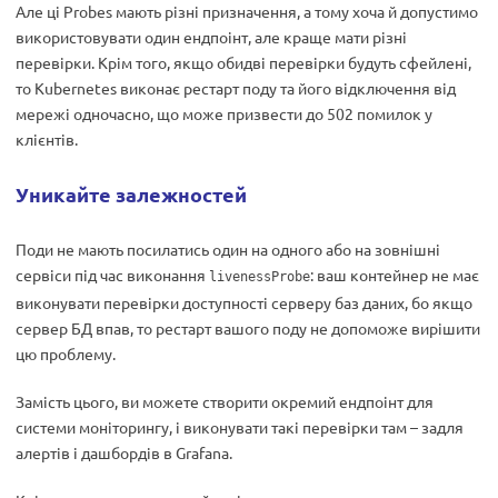
Але ці Probes мають різні призначення, а тому хоча й допустимо
використовувати один ендпоінт, але краще мати різні
перевірки. Крім того, якщо обидві перевірки будуть сфейлені,
то Kubernetes виконає рестарт поду та його відключення від
мережі одночасно, що може призвести до 502 помилок у
клієнтів.
Уникайте залежностей
Поди не мають посилатись один на одного або на зовнішні
сервіси під час виконання
: ваш контейнер не має
livenessProbe
виконувати перевірки доступності серверу баз даних, бо якщо
сервер БД впав, то рестарт вашого поду не допоможе вирішити
цю проблему.
Замість цього, ви можете створити окремий ендпоінт для
системи моніторингу, і виконувати такі перевірки там – задля
алертів і дашбордів в Grafana.