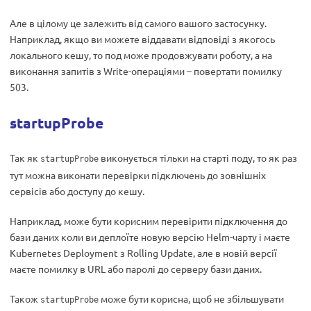
Але в цілому це залежить від самого вашого застосунку.
Наприклад, якщо ви можете віддавати відповіді з якогось
локального кешу, то под може продовжувати роботу, а на
виконання запитів з Write-операціями – повертати помилку
503.
startupProbe
Так як
виконується тільки на старті поду, то як раз
startupProbe
тут можна виконати перевірки підключень до зовнішніх
сервісів або доступу до кешу.
Наприклад, може бути корисним перевірити підключення до
бази даних коли ви деплоїте новую версію Helm-чарту і маєте
Kubernetes Deployment з Rolling Update, але в новій версії
маєте помилку в URL або паролі до серверу бази даних.
Також
може бути корисна, щоб не збільшувати
startupProbe