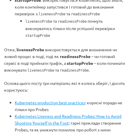
startupProbe
: використовується Kubernetes, щоб знати,
коли контейнер запустився і готовий до виконання
перевірок з
та
livenessProbe
readinessProbe
та
почнуть
livenessProbe
readinessProbe
виконуватись тільки після успішної перевірки
startupProbe
Отже,
livenessProbe
використовується для визначення чи
живий процес в поді, тоді як
readinessProbe
– чи готовий
сервіс в поді приймати трафік, а
startupProbe
– коли починати
виконувати
та
.
livenessProbe
readinessProbe
Основа цього посту три матеріали, які я колись зберіг, і досить
користуюсь:
Kubernetes production best practices
: корисні поради не
тільки про Probes
Kubernetes Liveness and Readiness Probes: How to Avoid
Shooting Yourself in the Foot
: гарні приклади створення
Probes, та як уникнути помилок при роботі з ними