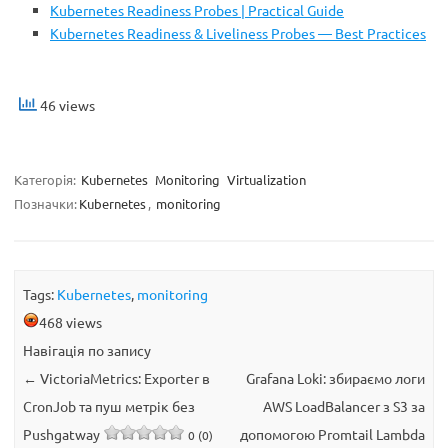
Kubernetes Readiness Probes | Practical Guide
Kubernetes Readiness & Liveliness Probes — Best Practices
46 views
Категорія:
Kubernetes
Monitoring
Virtualization
Позначки:
Kubernetes
,
monitoring
Tags:
Kubernetes
,
monitoring
468 views
Навігація по запису
←
VictoriaMetrics: Exporter в
Grafana Loki: збираємо логи
CronJob та пуш метрік без
AWS LoadBalancer з S3 за
Pushgatway
допомогою Promtail Lambda
0 (0)