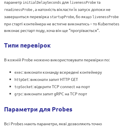
параметр
для
та
initialDelaySeconds
livenessProbe
, а натомість вікласти їх запуск допоки не
readinessProbe
завершиться перевірка
, бо якщо
startupProbe
livenessProbe
при старті контейнера не встигне виконатись – то Kubernetes
виконає рестарт поду, хоча він ще “прогрівається”.
Типи перевірок
В кожній Probe можемо використовувати перевірки по:
: виконати команду всередені контейнеру
exec
: виконати запит HTTP GET
httpGet
: відкрити TCP connect на порт
tcpSocket
: виконати запит gRPC на TCP порт
grpc
Параметри для Probes
Всі Probes мають параметри, якві дозволяють точно