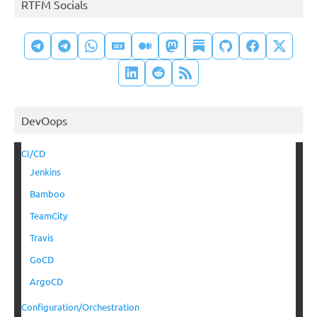
RTFM Socials
DevOops
CI/CD
Jenkins
Bamboo
TeamCity
Travis
GoCD
ArgoCD
Configuration/Orchestration