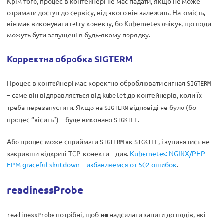
Крім того, процес в контейнері не має падати, якщо не може
отримати доступ до сервісу, від якого він залежить. Натомість,
він має виконувати retry конекту, бо Kubernetes очікує, що поди
можуть бути запущені в будь-якому порядку.
Корректна обробка SIGTERM
Процес в контейнері має коректно оброблювати сигнал
SIGTERM
– саме він відправляється від
до контейнерів, коли їх
kubelet
треба перезапустити. Якщо на
відповіді не було (бо
SIGTERM
процес “вісить”) – буде виконано
.
SIGKILL
Або процес може сприймати
як
, і зупинятись не
SIGTERM
SIGKILL
закривши відкриті TCP-конекти – див.
Kubernetes: NGINX/PHP-
FPM graceful shutdown – избавляемся от 502 ошибок
.
readinessProbe
потрібні, щоб
не
надсилати запити до подів, які
readinessProbe