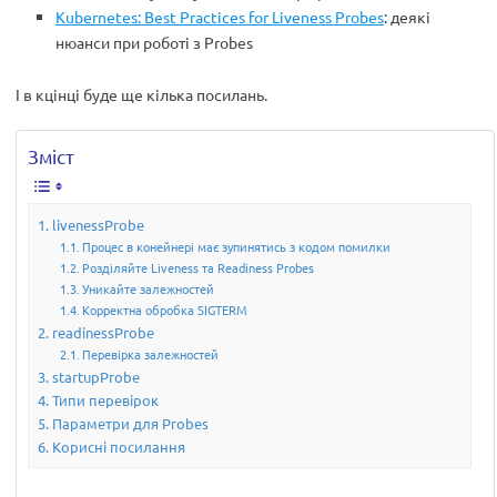
Kubernetes: Best Practices for Liveness Probes
: деякі
нюанси при роботі з Probes
І в кцінці буде ще кілька посилань.
Зміст
livenessProbe
Процес в конейнері має зупинятись з кодом помилки
Розділяйте Liveness та Readiness Probes
Уникайте залежностей
Корректна обробка SIGTERM
readinessProbe
Перевірка залежностей
startupProbe
Типи перевірок
Параметри для Probes
Корисні посилання