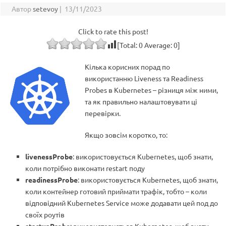
Автор
setevoy
|
13/11/2023
Click to rate this post!
[Total:
0
Average:
0
]
Кілька корисних порад по
використанню Liveness та Readiness
Probes в Kubernetes – різниця між ними,
та як правильно налаштовувати ці
перевірки.
Якщо зовсім коротко, то:
livenessProbe
: використовується Kubernetes, щоб знати,
коли потрібно виконати restart поду
readinessProbe
: використовується Kubernetes, щоб знати,
коли контейнер готовий приймати трафік, тобто – коли
відповідний Kubernetes Service може додавати цей под до
своїх роутів