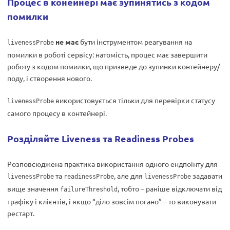
Процес в конейнері має зупинятись з кодом
помилки
не має
бути інструментом реагування на
livenessProbe
помилки в роботі сервісу: натомість, процес має завершити
роботу з кодом помилки, що призведе до зупинки контейнеру/
поду, і створення нового.
використовується тільки для перевірки статусу
livenessProbe
самого процесу в контейнері.
Розділяйте Liveness та Readiness Probes
Розповсюджена практика використання одного ендпоінту для
та
, але для
задавати
livenessProbe
readinessProbe
livenessProbe
вище значення
, тобто – раніше відключати від
failureThreshold
трафіку і клієнтів, і якщо “діло зовсім погано” – то виконувати
рестарт.