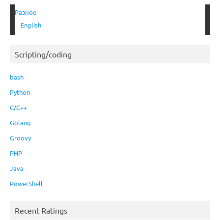
Разное
English
Scripting/coding
bash
Python
C/C++
Golang
Groovy
PHP
Java
PowerShell
Recent Ratings