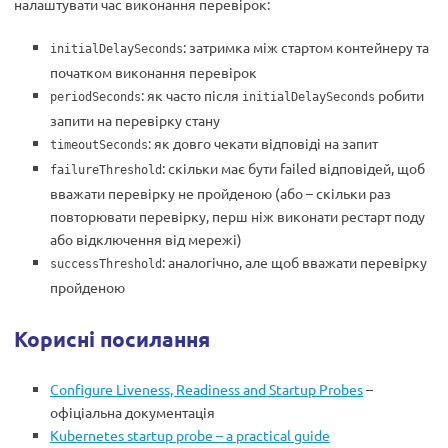
налаштувати час виконання перевірок:
: затримка між стартом контейнеру та
initialDelaySeconds
початком виконання перевірок
: як часто після
робити
periodSeconds
initialDelaySeconds
запити на перевірку стану
: як довго чекати відповіді на запит
timeoutSeconds
: скільки має бути failed відповідей, щоб
failureThreshold
вважати перевірку не пройденою (або – скільки раз
повторювати перевірку, перш ніж виконати рестарт поду
або відключення від мережі)
: аналогічно, але щоб вважати перевірку
successThreshold
пройденою
Корисні посилання
Configure Liveness, Readiness and Startup Probes
–
офіціальна документація
Kubernetes startup probe – a practical guide