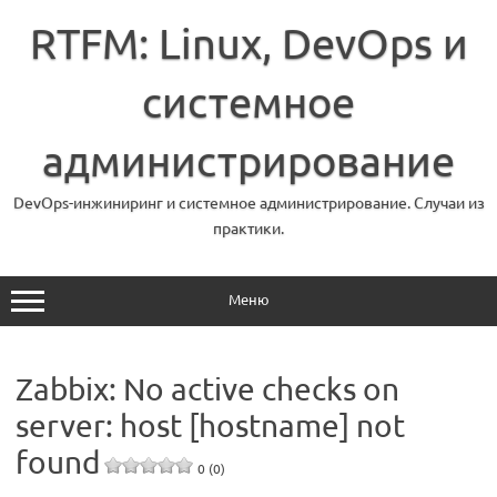
Перейти
к
RTFM: Linux, DevOps и
содержимому
системное
администрирование
DevOps-инжиниринг и системное администрирование. Случаи из
практики.
Меню
Zabbix: No active checks on
server: host [hostname] not
found
0 (0)