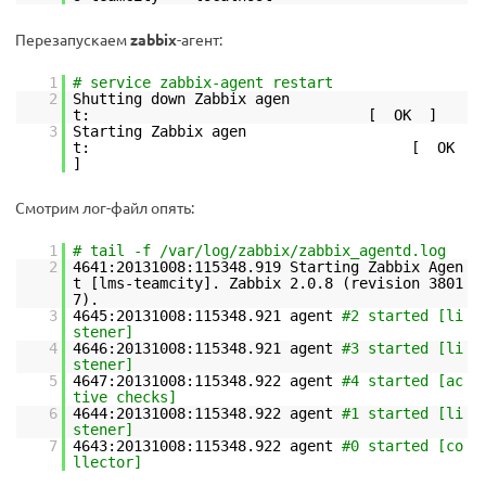
Перезапускаем
zabbix
-агент:
1
# service zabbix-agent restart
2
Shutting down Zabbix agen
t: [ OK ]
3
Starting Zabbix agen
t: [ OK
]
Смотрим лог-файл опять:
1
# tail -f /var/log/zabbix/zabbix_agentd.log
2
4641:20131008:115348.919 Starting Zabbix Agen
t [lms-teamcity]. Zabbix 2.0.8 (revision 3801
7).
3
4645:20131008:115348.921 agent
#2 started [li
stener]
4
4646:20131008:115348.921 agent
#3 started [li
stener]
5
4647:20131008:115348.922 agent
#4 started [ac
tive checks]
6
4644:20131008:115348.922 agent
#1 started [li
stener]
7
4643:20131008:115348.922 agent
#0 started [co
llector]