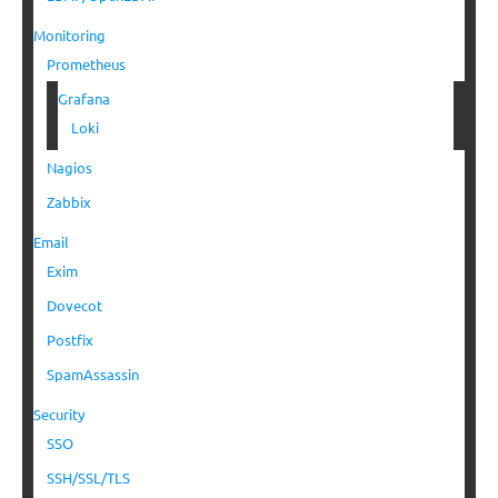
Monitoring
Prometheus
Grafana
Loki
Nagios
Zabbix
Email
Exim
Dovecot
Postfix
SpamAssassin
Security
SSO
SSH/SSL/TLS