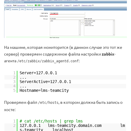
На машине, которая мониторится (в данном случае это тот же
сервер) проверяем содержимое файла настройки
zabbix
-
агента
:
/etc/zabbix/zabbix_agentd.conf
1
Server=127.0.0.1
2
...
3
ServerActive=127.0.0.1
4
...
5
Hostname=lms-teamcity
Проверяем файл
, в котором должна быть запись о
/etc/hosts
хосте:
1
# cat /etc/hosts | grep lms
2
127.0.0.1 lms-teamcity.domain.com lm
s-teamcity localhost