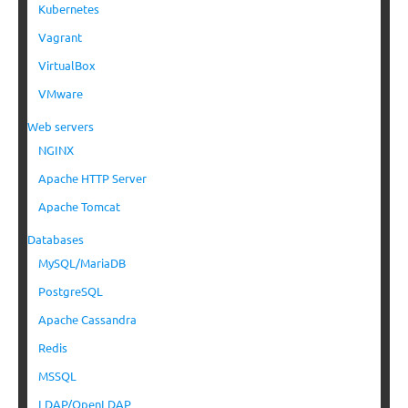
Kubernetes
Vagrant
VirtualBox
VMware
Web servers
NGINX
Apache HTTP Server
Apache Tomcat
Databases
MySQL/MariaDB
PostgreSQL
Apache Cassandra
Redis
MSSQL
LDAP/OpenLDAP