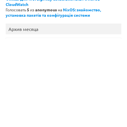
CloudWatch
Голосовать
5
из
anonymous
на
NixOS: знайомство,
установка пакетів та конфігурація системи
Архив месяца
Август 2026
Пн
Вт
Ср
Чт
Пт
Сб
Вс
1
2
3
4
5
6
7
8
9
10
11
12
13
14
15
16
17
18
19
20
21
22
23
24
25
26
27
28
29
30
31
« Фев
Архивы по годам