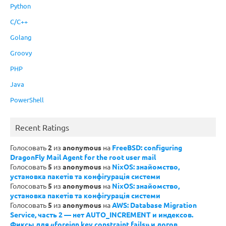
Python
C/C++
Golang
Groovy
PHP
Java
PowerShell
Recent Ratings
Голосовать
2
из
anonymous
на
FreeBSD: configuring
DragonFly Mail Agent for the root user mail
Голосовать
5
из
anonymous
на
NixOS: знайомство,
установка пакетів та конфігурація системи
Голосовать
5
из
anonymous
на
NixOS: знайомство,
установка пакетів та конфігурація системи
Голосовать
5
из
anonymous
на
AWS: Database Migration
Service, часть 2 — нет AUTO_INCREMENT и индексов.
Фиксы для «foreign key constraint fails» и логов