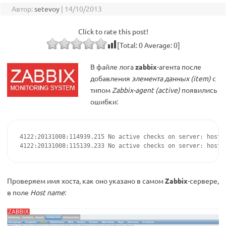
Автор:
setevoy
|
14/10/2013
Click to rate this post!
[Total:
0
Average:
0
]
В файле лога
zabbix
-агента после
добавления
элемента данных (item)
с
типом
Zabbix-agent (active)
появились
ошибки:
4122:20131008:114939.215 No active checks on server: host [
4122:20131008:115139.233 No active checks on server: host 
Проверяем имя хоста, как оно указано в самом
Zabbix
-сервере,
в поле
Host name
: