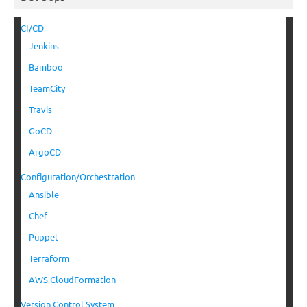
CI/CD
Jenkins
Bamboo
TeamCity
Travis
GoCD
ArgoCD
Configuration/Orchestration
Ansible
Chef
Puppet
Terraform
AWS CloudFormation
Version Control System