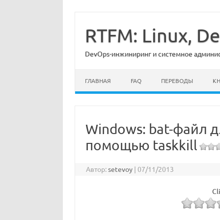
Перейти
к
содержимому
RTFM: Linux, 
DevOps-инжиниринг и системное админист
ГЛАВНАЯ
FAQ
ПЕРЕВОДЫ
К
Windows: bat-файл д
помощью taskkill
Автор:
setevoy
|
07/11/2013
Cl