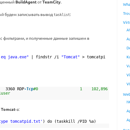
пущенный
BuildAgent
от
TeamCity
.
Wha
Tro
рый будем записывать вывод
:
tasklist
Virt
A
с фильтрами, и полученные данные запишем в
A
D
K
 eq java.exe"
| findstr /i
"Tomcat"
> tomcatpi
V
V
V
0 RDP
-Tcp
#0 1 102,896
 lms-build1user
Web
N
Tomcat
-а:
A
A
type tomcatpid.txt'
) do (taskkill /PID %a)