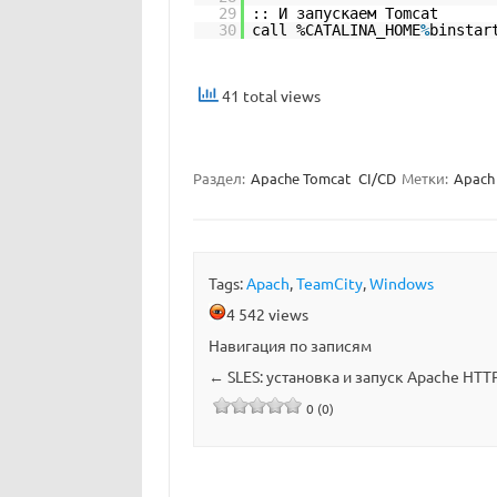
29
:: И запускаем Tomcat
30
call %CATALINA_HOME
%
binstar
41 total views
Раздел:
Apache Tomcat
CI/CD
Метки:
Apach
Tags:
Apach
,
TeamCity
,
Windows
4 542 views
Навигация по записям
←
SLES: установка и запуск Apache HTTP
0 (0)