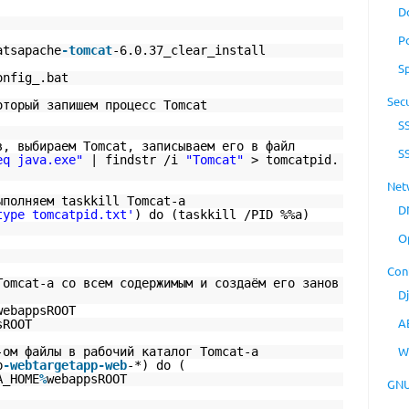
D
P
atsapache
-tomcat
-6.0.37_clear_install
S
onfig_.bat
Secu
оторый запишем процесс Tomcat
S
в, выбираем Tomcat, записываем его в файл
S
eq java.exe"
| findstr /i
"Tomcat"
> tomcatpid.
Net
ыполняем taskkill Tomcat-а
D
type tomcatpid.txt'
) do (taskkill /PID %%a)
O
Con
Tomcat-а со всем содержимым и создаём его занов
D
webappsROOT
A
sROOT
W
-ом файлы в рабочий каталог Tomcat-а
p
-webtargetapp
-web
-*) do (
A_HOME
%
webappsROOT
GNU