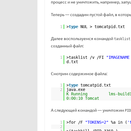
процесс и не уничтожить, например, за
Теперь — создадим пустой файл, в кото
1
>
type
NUL > tomcatpid.txt
Далее воспользуемся командой
tasklist
созданный файл:
1
>tasklist /v /FI
"IMAGENAME
d.txt
Смотрим содержимое файла:
1
>
type
tomcatpid.txt
2
java.exe 336
K Running
0:00:10 Tomcat
А следующей командой — уничтожим
PID
1
>for /F
"TOKENS=2"
%a in (
'
2