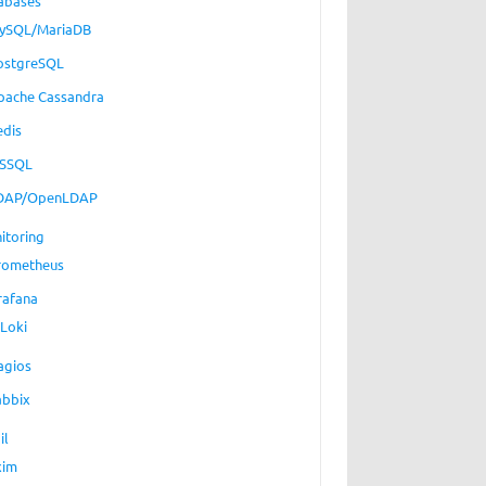
abases
ySQL/MariaDB
ostgreSQL
pache Cassandra
edis
SSQL
DAP/OpenLDAP
itoring
rometheus
rafana
Loki
agios
abbix
il
xim