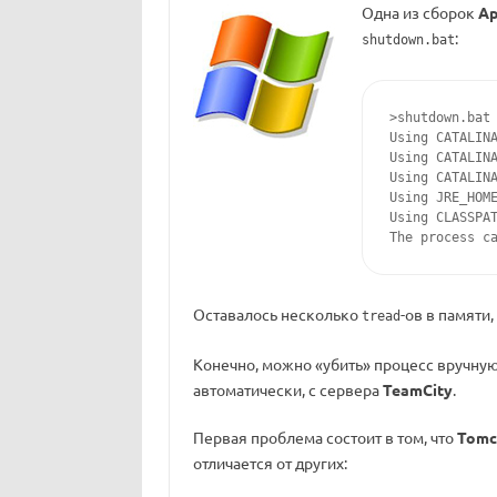
Одна из сборок
Ap
:
shutdown.bat
>shutdown.bat

Using CATALINA
Using CATALINA
Using CATALINA
Using JRE_HOME
Using CLASSPAT
The process c
Оставалось несколько
-ов в памяти,
tread
Конечно, можно «убить» процесс вручную
автоматически, с сервера
TeamCity
.
Первая проблема состоит в том, что
Tomc
отличается от других: