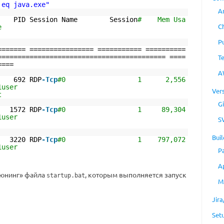
 eq java.exe"
A
Session Name Session
# Mem Usa
C
us User Name
P
======= ================ =========== ==========
========================================== ====
T
====
A
2 RDP
-Tcp
#0 1 2,556
 lms-build1user
Ver
t
Gi
2 RDP
-Tcp
#0 1 89,304
 lms-build1user
S
Buil
0 RDP
-Tcp
#0 1 797,072
 lms-build1user
P
A
юнинг» файла
, которым выполняется запуск
startup.bat
M
Jir
Set