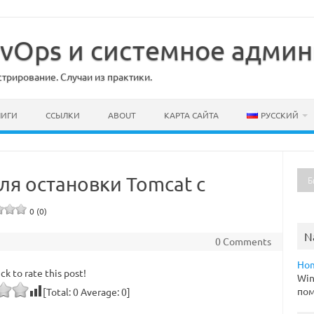
DevOps и системное адми
рирование. Случаи из практики.
НИГИ
ССЫЛКИ
ABOUT
КАРТА САЙТА
РУССКИЙ
ля остановки Tomcat с
0 (0)
N
0 Comments
Ho
ick to rate this post!
Win
пом
[Total:
0
Average:
0
]