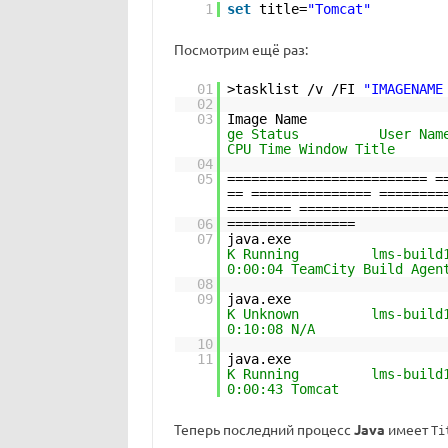
1
set
title=
"Tomcat"
Посмотрим ещё раз:
01
>tasklist /v /FI
"IMAGENAME
02
03
Image Name PID 
ge Stat
CPU Time Window Title
04
05
========================= =
== =============== ========
======== ==================
06
================
07
java.exe 69
K Running
0:00:04 TeamCity Build Agen
08
09
java.exe 157
K Unknown
0:10:08 N/A
10
11
java.exe 172
K Running
0:00:43 Tomcat
Теперь последний процесс
Java
имеет
Ti