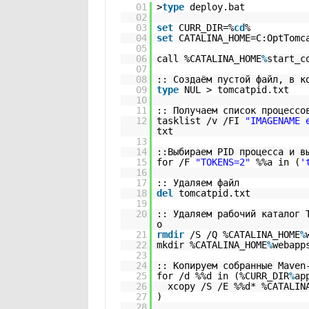
01
>
type
deploy.bat
02
03
set
CURR_DIR=%
cd
%
04
set
CATALINA_HOME=C:OptTomc
05
06
call %CATALINA_HOME
%
start_c
07
08
:: Создаём пустой файл, в к
09
type
NUL > tomcatpid.txt
10
11
:: Получаем список процессо
12
tasklist /v /FI
"IMAGENAME 
txt
13
14
::Выбираем PID процесса и в
15
for /F
"TOKENS=2"
%%a in (
'
16
17
:: Удаляем файл
18
del
tomcatpid.txt
19
20
:: Удаляем рабочий каталог 
о
21
rmdir
/S /Q %CATALINA_HOME
%
22
mkdir %CATALINA_HOME
%
webapp
23
24
:: Копируем собранные Maven
25
for /d %%d in (%CURR_DIR
%
ap
26
xcopy /S /E %%d* %CATALIN
27
)
28