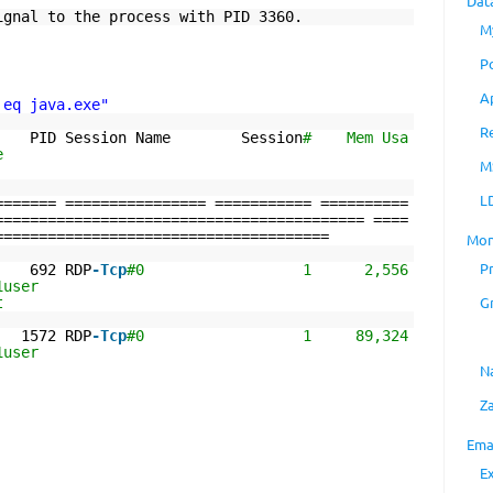
Dat
ignal to the process with PID 3360.
M
P
A
 eq java.exe"
R
Session Name Session
# Mem Usa
us User Name
M
L
======= ================ =========== ==========
========================================== ====
======================================
Mon
P
2 RDP
-Tcp
#0 1 2,556
 lms-build1user
G
t
2 RDP
-Tcp
#0 1 89,324
 lms-build1user
N
Z
Ema
E