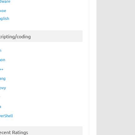
dware
ное
nglish
cripting/coding
h
hon
++
ang
ovy
P
a
erShell
ecent Ratings