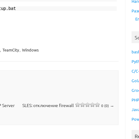
Har
tup.bat
Раз
E
S
,
TeamCity
,
Windows
bas
Pyt
C/C
Gol
Gro
PH
 Server
SLES: отключение firewall
→
0 (0)
Jav
Pow
R