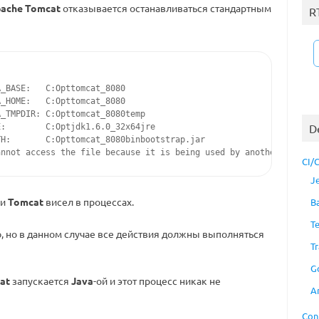
ache Tomcat
отказывается останавливаться стандартным
R
_BASE:   C:Opttomcat_8080

_HOME:   C:Opttomcat_8080

_TMPDIR: C:Opttomcat_8080temp

D
:        C:Optjdk1.6.0_32x64jre

H:       C:Opttomcat_8080binbootstrap.jar

annot access the file because it is being used by another proces
CI/
J
 и
Tomcat
висел в процессах.
B
T
, но в данном случае все действия должны выполняться
Tr
G
at
запускается
Java
-ой и этот процесс никак не
A
Con