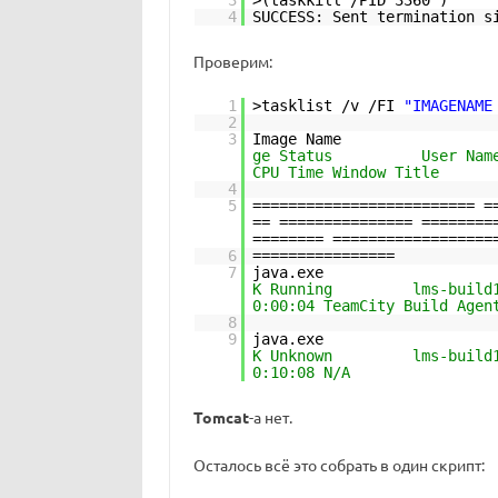
3
>(taskkill /PID 3360 )
4
SUCCESS: Sent termination s
Проверим:
1
>tasklist /v /FI
"IMAGENAME
2
3
Image Name PID 
ge Stat
CPU Time Window Title
4
5
========================= =
== =============== ========
======== ==================
6
================
7
java.exe 69
K Running
0:00:04 TeamCity Build Agen
8
9
java.exe 157
K Unknown
0:10:08 N/A
Tomcat
-а нет.
Осталось всё это собрать в один скрипт: