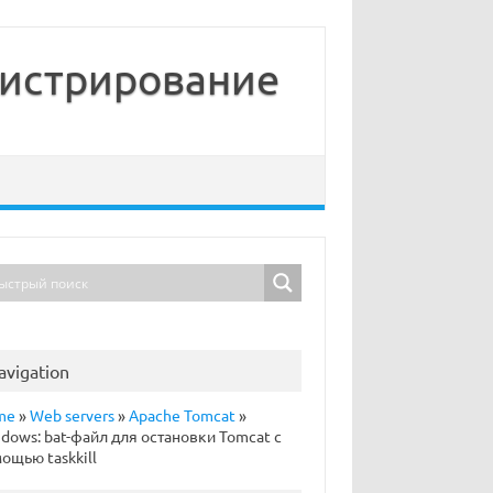
нистрирование
avigation
me
»
Web servers
»
Apache Tomcat
»
dows: bat-файл для остановки Tomcat с
ощью taskkill