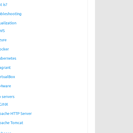
t is?
ubleshooting
ualization
WS
zure
ocker
ubernetes
agrant
irtualBox
Mware
 servers
GINX
pache HTTP Server
pache Tomcat