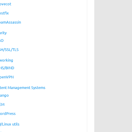
ovecot
ostfix
pamAssassin
rity
SO
SH/SSL/TLS
working
NS/BIND
penVPN
tent Management Systems
jango
EM
ordPress
/Linux utils