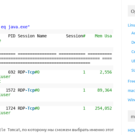
O
Lin
 eq java.exe"
A
Session Name Session
# Mem Usa
us User Name
D
C
======= ================ =========== ==========
========================================== ====
U
======================================
S
2 RDP
-Tcp
#0 1 2,556
 lms-build1user
Fre
t
2 RDP
-Tcp
#0 1 89,364
ma
 lms-build1user
Win
4 RDP
-Tcp
#0 1 254,052
 lms-build1user
m
, по которому мы сможем выбрать именно этот
HO
tle Tomcat