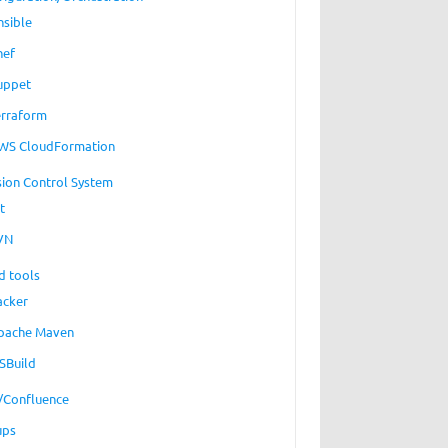
nsible
hef
uppet
erraform
WS CloudFormation
sion Control System
t
VN
d tools
acker
pache Maven
SBuild
a/Confluence
ups