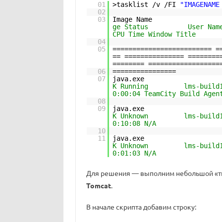
01
>tasklist /v /FI
"IMAGENAME
02
03
Image Name PID 
ge Stat
CPU Time Window Title
04
05
========================= =
== =============== ========
======== ==================
06
================
07
java.exe 69
K Running
0:00:04 TeamCity Build Agen
08
09
java.exe 157
K Unknown
0:10:08 N/A
10
11
java.exe 322
K Unknown
0:01:03 N/A
Для решения — выполним небольшой «т
Tomcat
.
В начале скрипта добавим строку: