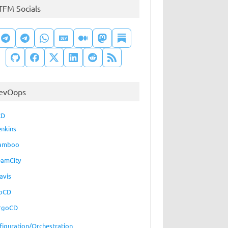
TFM Socials
evOops
s.
CD
enkins
amboo
eamCity
avis
oCD
rgoCD
figuration/Orchestration