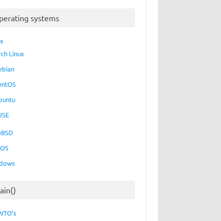
perating systems
ux
rch Linux
ebian
entOS
buntu
USE
eBSD
cOS
dows
ain()
WTO’s