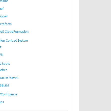
nsible
hef
uppet
erraform
WS CloudFormation
sion Control System
t
VN
d tools
acker
pache Maven
SBuild
a/Confluence
ups