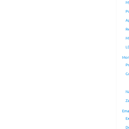
M
P
A
R
M
L
Mon
P
G
N
Z
Ema
E
D