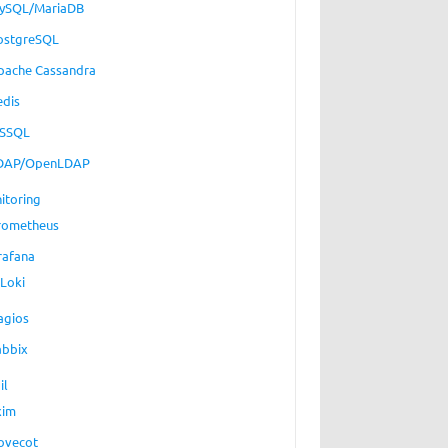
ySQL/MariaDB
ostgreSQL
pache Cassandra
edis
SSQL
DAP/OpenLDAP
itoring
rometheus
rafana
Loki
agios
abbix
il
xim
ovecot