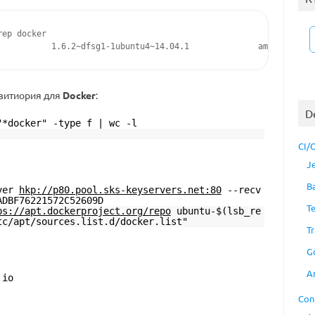
ep docker

зитиория для
Docker
:
D
"*docker" -type f | wc -l
CI/
J
B
rver
hkp://p80.pool.sks-keyservers.net:80
--recv
ADBF76221572C52609D
T
ps://apt.dockerproject.org/repo
ubuntu-$(lsb_re
tc/apt/sources.list.d/docker.list"
Tr
G
A
.io
Con