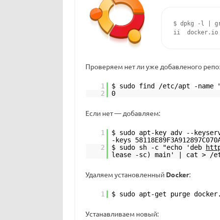
$ dpkg -l | gr
Проверяем нет ли уже добавленого репо
1
$ sudo find /etc/apt -name 
2
0
Если нет — добавляем:
1
$ sudo apt-key adv --keyse
-keys 58118E89F3A912897C070
2
$ sudo sh -c "echo 'deb
htt
lease -sc) main' | cat > /e
Удаляем установленный
Docker
:
1
$ sudo apt-get purge docker
Уcтанавливаем новый: