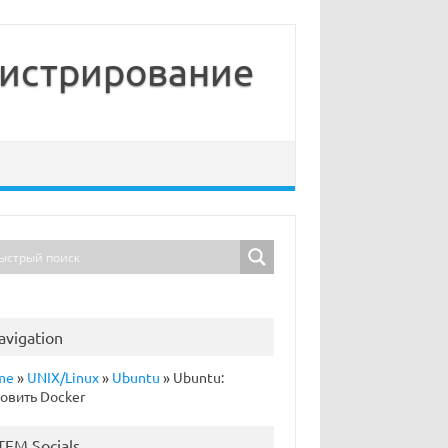
нистрирование
avigation
me
»
UNIX/Linux
»
Ubuntu
»
Ubuntu:
овить Docker
TFM Socials