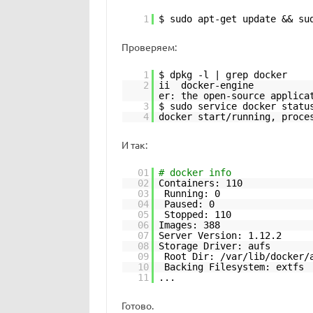
1
$ sudo apt-get update && su
Проверяем:
1
$ dpkg -l | grep docker
2
ii docker-engine
er: the open-source applica
3
$ sudo service docker statu
4
docker start/running, proce
И так:
01
# docker info
02
Containers: 110
03
Running: 0
04
Paused: 0
05
Stopped: 110
06
Images: 388
07
Server Version: 1.12.2
08
Storage Driver: aufs
09
Root Dir: /var/lib/docker/
10
Backing Filesystem: extfs
11
...
Готово.