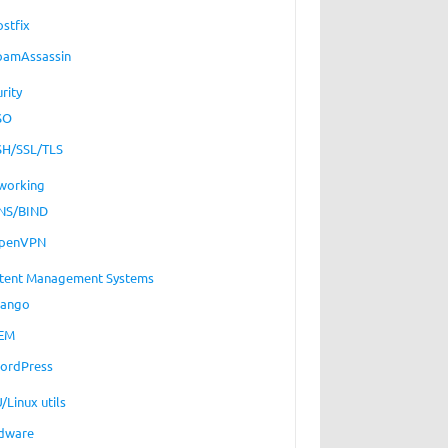
ostfix
pamAssassin
rity
SO
SH/SSL/TLS
working
NS/BIND
penVPN
tent Management Systems
jango
EM
ordPress
/Linux utils
dware