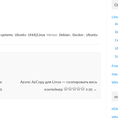
O
Lin
A
D
 systems
Ubuntu
UNIX/Linux
Метки:
Debian
,
Docker
,
Ubuntu
C
U
S
Fre
ma
 и
Azure: AzCopy для Linux — скопировать весь
Win
контейнер
→
0)
0 (0)
m
HO
Wha