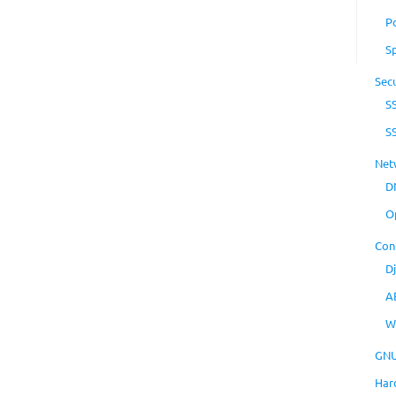
P
S
Secu
S
S
Net
D
O
Con
D
A
W
GNU
Har