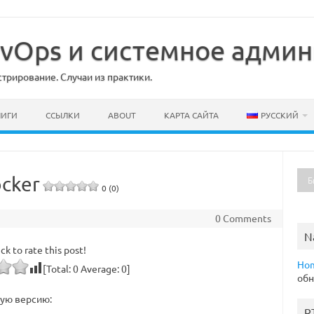
DevOps и системное адми
рирование. Случаи из практики.
НИГИ
ССЫЛКИ
ABOUT
КАРТА САЙТА
РУССКИЙ
cker
0 (0)
0 Comments
N
ick to rate this post!
Ho
[Total:
0
Average:
0
]
обн
ую версию:
R