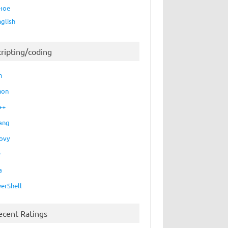
ное
nglish
cripting/coding
h
hon
++
ang
ovy
P
a
erShell
ecent Ratings