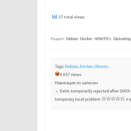
37 total views
Раздел:
Debian
Docker
HOWTO's
Operating
Tags:
Debian
,
Docker
,
Ubuntu
4 037 views
Навигация по записям
←
Exim: temporarily rejected after DATA
temporary local problem
0 (