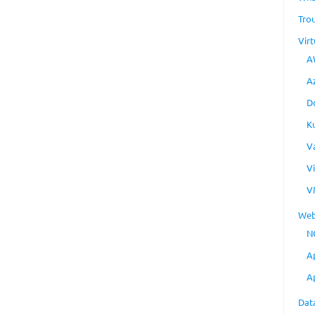
Tro
Virt
A
A
D
K
V
V
V
Web
N
A
A
Dat