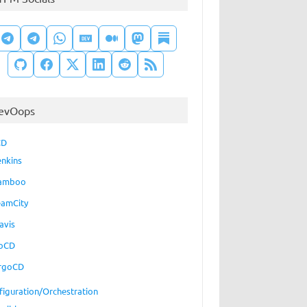
evOops
CD
enkins
amboo
eamCity
avis
oCD
rgoCD
figuration/Orchestration