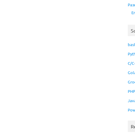
Раз
E
S
bas
Pyt
C/C
Gol
Gro
PH
Jav
Pow
R