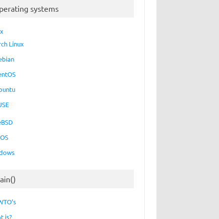
perating systems
ux
rch Linux
ebian
entOS
buntu
USE
eBSD
cOS
dows
ain()
WTO’s
t is?