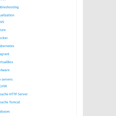
ubleshooting
ualization
WS
zure
ocker
ubernetes
agrant
irtualBox
Mware
 servers
GINX
pache HTTP Server
pache Tomcat
abases