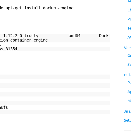
A
do apt-get install docker-engine
C
P
T
 1.12.2-0~trusty amd64 Dock
A
tion container engine
s
Ver
ss 31354
Gi
S
Buil
P
A
M
aufs
Jir
Set