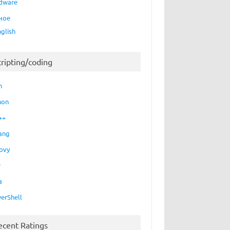
dware
ное
nglish
cripting/coding
h
hon
++
ang
ovy
P
a
erShell
ecent Ratings