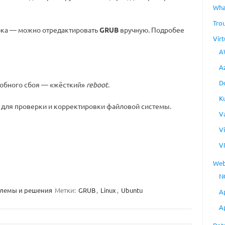
Wha
Tro
ибка — можно отредактировать
GRUB
вручную. Подробее
Virt
A
A
D
добного сбоя — «жёсткий»
reboot
.
K
для проверки и корректировки файловой системы.
V
V
V
Web
N
лемы и решения
Метки:
GRUB
,
Linux
,
Ubuntu
A
A