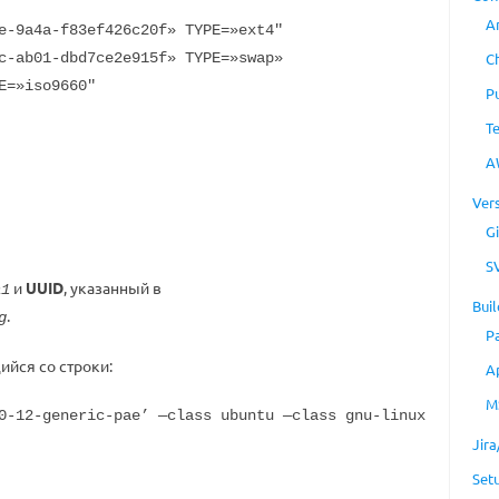
A
e-9a4a-f83ef426c20f» TYPE=»ext4″
c-ab01-dbd7ce2e915f» TYPE=»swap»
C
E=»iso9660″
P
T
A
Ver
Gi
S
и
UUID
, указанный в
a1
Buil
.
g
P
ийся со строки:
A
M
0-12-generic-pae’ —class ubuntu —class gnu-linux
Jir
Set