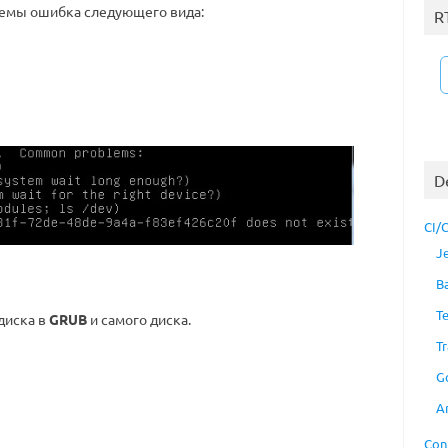
темы ошибка следующего вида:
R
D
CI/
J
B
T
диска в
GRUB
и самого диска.
Tr
G
A
Con