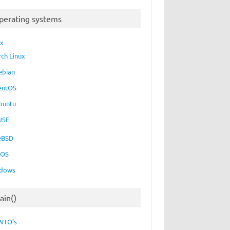
perating systems
ux
rch Linux
ebian
entOS
buntu
USE
eBSD
cOS
dows
ain()
WTO’s