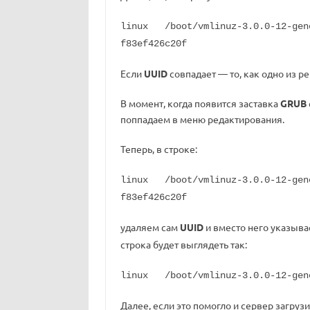
linux /boot/vmlinuz-3.0.0-12-gene
f83ef426c20f
Если
UUID
совпадает — то, как одно из р
В момент, когда появится заставка
GRUB
поппадаем в меню редактирования.
Теперь, в строке:
linux /boot/vmlinuz-3.0.0-12-gene
f83ef426c20f
удаляем сам
UUID
и вместо него указыва
строка будет выглядеть так:
linux /boot/vmlinuz-3.0.0-12-gene
Далее, если это помогло и сервер загруз