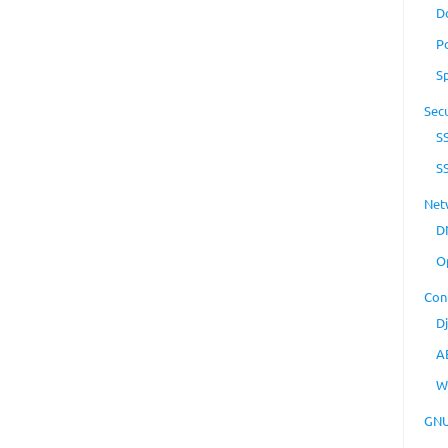
D
P
S
Secu
S
S
Net
D
O
Con
D
A
W
GNU