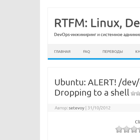
Перейти
к
содержимому
RTFM: Linux, 
DevOps-инжиниринг и системное админист
ГЛАВНАЯ
FAQ
ПЕРЕВОДЫ
К
Ubuntu: ALERT! /dev/d
Dropping to a shell
Автор:
setevoy
|
31/10/2012
Cl