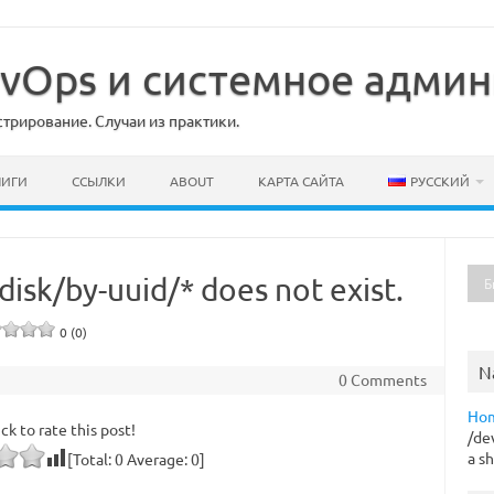
DevOps и системное адми
рирование. Случаи из практики.
НИГИ
ССЫЛКИ
ABOUT
КАРТА САЙТА
РУССКИЙ
isk/by-uuid/* does not exist.
0 (0)
N
0 Comments
Ho
ick to rate this post!
/de
a sh
[Total:
0
Average:
0
]