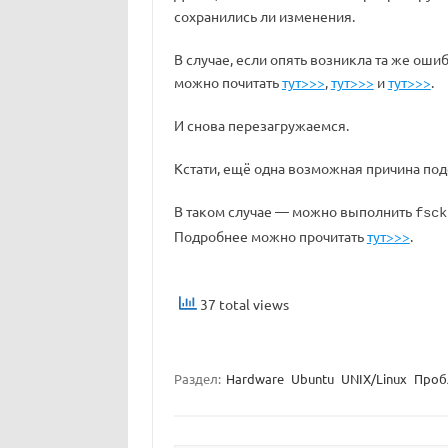
сохранились ли изменения.
В случае, если опять возникла та же ош
можно почитать
тут>>>
,
тут>>>
и
тут>>>
.
И снова перезагружаемся.
Кстати, ещё одна возможная причина по
В таком случае — можно выполнить
fsck
Подробнее можно прочитать
тут>>>
.
37 total views
Раздел:
Hardware
Ubuntu
UNIX/Linux
Проб