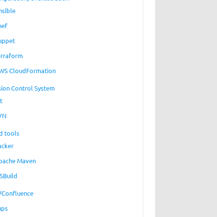
nsible
hef
uppet
erraform
WS CloudFormation
sion Control System
t
VN
d tools
acker
pache Maven
SBuild
a/Confluence
ups