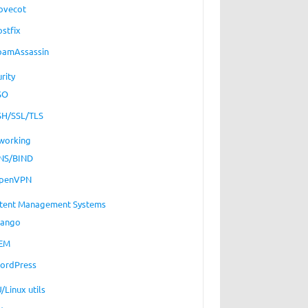
ovecot
ostfix
pamAssassin
rity
SO
SH/SSL/TLS
working
NS/BIND
penVPN
tent Management Systems
jango
EM
ordPress
/Linux utils