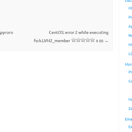
Dat
M
P
A
другого
CentOS: error 2 while executing
R
fsck.LVM2_member
→
0 (0)
M
L
Mon
P
G
N
Z
Ema
E