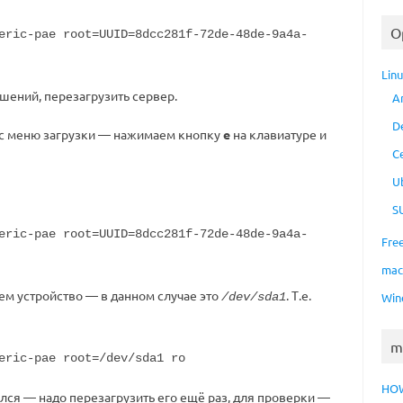
O
ric-pae root=UUID=8dcc281f-72de-48de-9a4a-
Lin
ешений, перезагрузить сервер.
A
D
с меню загрузки — нажимаем кнопку
e
на клавиатуре и
C
U
S
ric-pae root=UUID=8dcc281f-72de-48de-9a4a-
Fre
ma
ем устройство — в данном случае это
. Т.е.
/dev/sda1
Win
m
ric-pae root=/dev/sda1 ro
HO
ился — надо перезагрузить его ещё раз, для проверки —