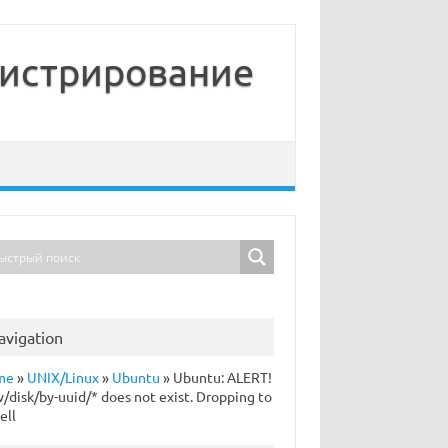
нистрирование
avigation
me
»
UNIX/Linux
»
Ubuntu
»
Ubuntu: ALERT!
v/disk/by-uuid/* does not exist. Dropping to
ell