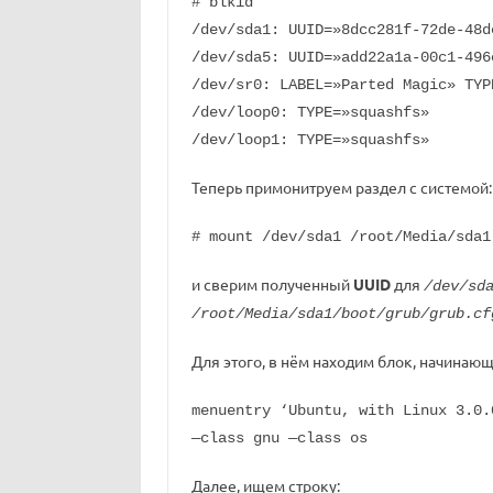
# blkid
/dev/sda1: UUID=»8dcc281f-72de-48d
/dev/sda5: UUID=»add22a1a-00c1-496
/dev/sr0: LABEL=»Parted Magic» TYP
/dev/loop0: TYPE=»squashfs»
/dev/loop1: TYPE=»squashfs»
Теперь примонитруем раздел с системой:
# mount /dev/sda1 /root/Media/sda1
и сверим полученный
UUID
для
/dev/sd
/root/Media/sda1/boot/grub/grub.cf
Для этого, в нём находим блок, начинающ
menuentry ‘Ubuntu, with Linux 3.0.
—class gnu —class os
Далее, ищем строку: