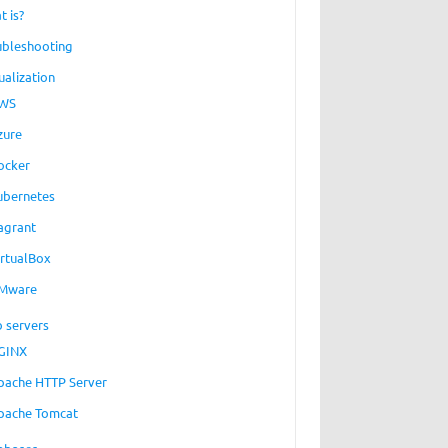
t is?
ubleshooting
ualization
WS
zure
ocker
ubernetes
agrant
irtualBox
Mware
 servers
GINX
pache HTTP Server
pache Tomcat