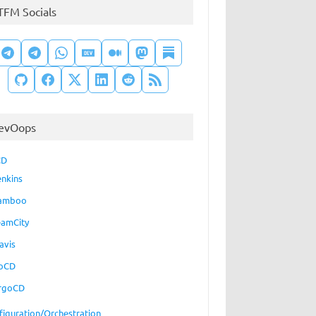
TFM Socials
evOops
CD
enkins
amboo
eamCity
avis
oCD
rgoCD
figuration/Orchestration