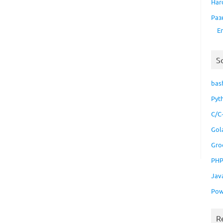
Har
Раз
E
S
bas
Pyt
C/C
Gol
Gro
PH
Jav
Pow
R