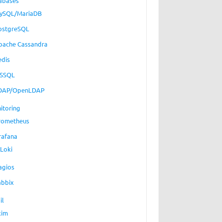
abases
ySQL/MariaDB
ostgreSQL
pache Cassandra
edis
SSQL
DAP/OpenLDAP
itoring
rometheus
rafana
Loki
agios
abbix
il
xim