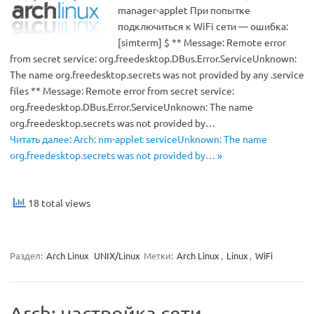
manager-applet При попытке
подключиться к WiFi сети — ошибка:
[simterm] $ ** Message: Remote error
from secret service: org.freedesktop.DBus.Error.ServiceUnknown:
The name org.freedesktop.secrets was not provided by any .service
files ** Message: Remote error from secret service:
org.freedesktop.DBus.Error.ServiceUnknown: The name
org.freedesktop.secrets was not provided by…
Читать далее: Arch: nm-applet serviceUnknown: The name
org.freedesktop.secrets was not provided by… »
18 total views
Раздел:
Arch Linux
UNIX/Linux
Метки:
Arch Linux
,
Linux
,
WiFi
Arch: настройка сети —