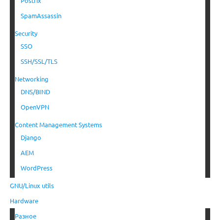
Postfix
SpamAssassin
Security
SSO
SSH/SSL/TLS
Networking
DNS/BIND
OpenVPN
Content Management Systems
Django
AEM
WordPress
GNU/Linux utils
Hardware
Разное