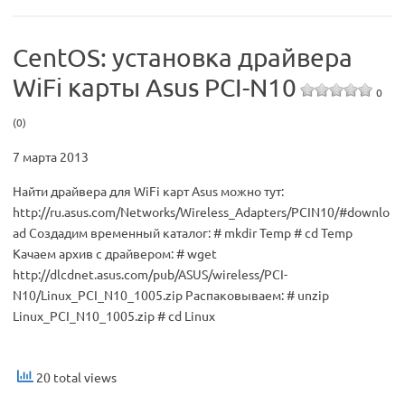
CentOS: установка драйвера
WiFi карты Asus PCI-N10
0
(0)
7 марта 2013
Найти драйвера для WiFi карт Asus можно тут:
http://ru.asus.com/Networks/Wireless_Adapters/PCIN10/#downlo
ad Создадим временный каталог: # mkdir Temp # cd Temp
Качаем архив с драйвером: # wget
http://dlcdnet.asus.com/pub/ASUS/wireless/PCI-
N10/Linux_PCI_N10_1005.zip Распаковываем: # unzip
Linux_PCI_N10_1005.zip # cd Linux
20 total views