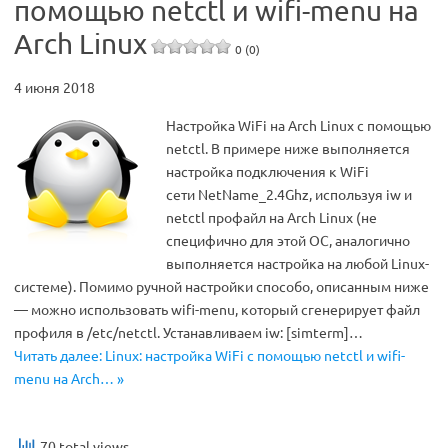
помощью netctl и wifi-menu на
Arch Linux
0 (0)
4 июня 2018
Настройка WiFi на Arch Linux с помощью
netctl. В примере ниже выполняется
настройка подключения к WiFi
сети NetName_2.4Ghz, используя iw и
netctl профайл на Arch Linux (не
специфично для этой ОС, аналогично
выполняется настройка на любой Linux-
системе). Помимо ручной настройки способо, описанным ниже
— можно использовать wifi-menu, который сгенерирует файл
профиля в /etc/netctl. Устанавливаем iw: [simterm]…
Читать далее: Linux: настройка WiFi с помощью netctl и wifi-
menu на Arch… »
70 total views