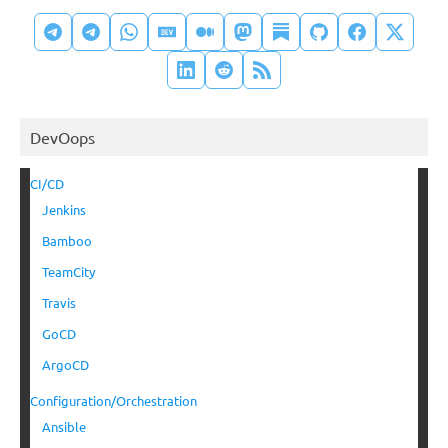
DevOops
CI/CD
Jenkins
Bamboo
TeamCity
Travis
GoCD
ArgoCD
Configuration/Orchestration
Ansible