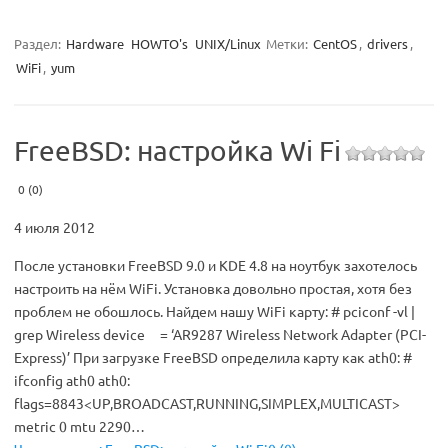
Раздел:
Hardware
HOWTO's
UNIX/Linux
Метки:
CentOS
,
drivers
,
WiFi
,
yum
FreeBSD: настройка Wi Fi
0 (0)
4 июля 2012
После установки FreeBSD 9.0 и KDE 4.8 на ноутбук захотелось
настроить на нём WiFi. Установка довольно простая, хотя без
проблем не обошлось. Найдем нашу WiFi карту: # pciconf -vl |
grep Wireless device = ‘AR9287 Wireless Network Adapter (PCI-
Express)’ При загрузке FreeBSD определила карту как ath0: #
ifconfig ath0 ath0:
flags=8843<UP,BROADCAST,RUNNING,SIMPLEX,MULTICAST>
metric 0 mtu 2290…