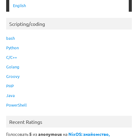
English
Scripting/coding
bash
Python
C/C++
Golang
Groovy
PHP
Java
PowerShell
Recent Ratings
Голосовать
5
из
anonymous
на
NixOS: знайомство,