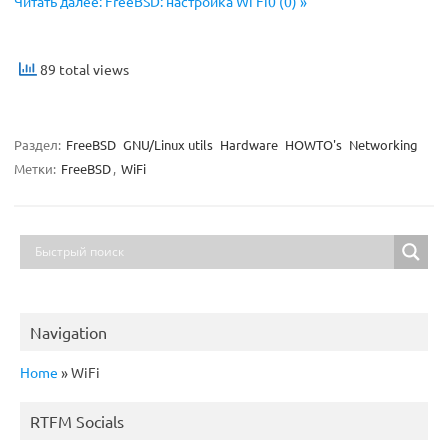
Читать далее: FreeBSD: настройка Wi Fi0 (0) »
89 total views
Раздел:
FreeBSD
GNU/Linux utils
Hardware
HOWTO's
Networking
Метки:
FreeBSD
,
WiFi
Navigation
Home
»
WiFi
RTFM Socials