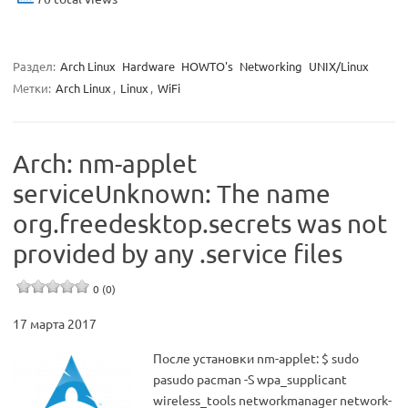
Раздел:
Arch Linux
Hardware
HOWTO's
Networking
UNIX/Linux
Метки:
Arch Linux
,
Linux
,
WiFi
Arch: nm-applet
serviceUnknown: The name
org.freedesktop.secrets was not
provided by any .service files
0 (0)
17 марта 2017
После установки nm-applet: $ sudo
pasudo pacman -S wpa_supplicant
wireless_tools networkmanager network-