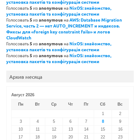
установка пакетів та конфігурація системи
Голосовать
5
из
anonymous
на
NixOS: знайомство,
установка пакетів та конфігурація системи
Голосовать
5
из
anonymous
на
AWS: Database Migration
Service, часть 2 — нет AUTO_INCREMENT и индексов.
Фиксы для «foreign key constraint fails» и логов
CloudWatch
Голосовать
5
из
anonymous
на
NixOS: знайомство,
установка пакетів та конфігурація системи
Голосовать
5
из
anonymous
на
NixOS: знайомство,
установка пакетів та конфігурація системи
Архив месяца
Август 2026
Пн
Вт
Ср
Чт
Пт
Сб
Вс
1
2
3
4
5
6
7
8
9
10
11
12
13
14
15
16
17
18
19
20
21
22
23