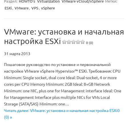
Раздел:
HOWTO's
Virtualization
VMware vCloud/vSphere
Метки:
ESXi
,
VMware
,
VPS
,
vSphere
VMware: установка и начальная
настройка ESXi
0 (0)
31 марта 2013
Пошаговое руководство по установке и первоначальной
настройке VMware vSphere Hypervisor™ ESXi. Требования: CPU
Minimum: Single socket, dual core Ideal: Dual-socket, 4 or more
cores per CPU Memory Minimum: 2GB Ideal: 8+GB Network
Minimum: one NIC, plus one for Management interface Ideal: One
for Management Interface plus multiple NICs for VMs Local
Storage (SATA/SAS) Minimum: one…
Читать далее: VMware: установка и начальная настройка ESXi0
(0) »