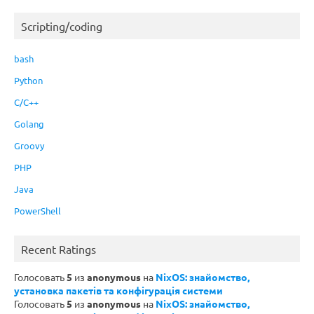
Scripting/coding
bash
Python
C/C++
Golang
Groovy
PHP
Java
PowerShell
Recent Ratings
Голосовать
5
из
anonymous
на
NixOS: знайомство,
установка пакетів та конфігурація системи
Голосовать
5
из
anonymous
на
NixOS: знайомство,