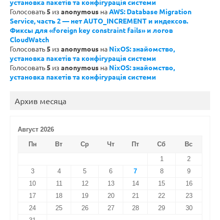
установка пакетів та конфігурація системи
Голосовать
5
из
anonymous
на
AWS: Database Migration
Service, часть 2 — нет AUTO_INCREMENT и индексов.
Фиксы для «foreign key constraint fails» и логов
CloudWatch
Голосовать
5
из
anonymous
на
NixOS: знайомство,
установка пакетів та конфігурація системи
Голосовать
5
из
anonymous
на
NixOS: знайомство,
установка пакетів та конфігурація системи
Архив месяца
Август 2026
Пн
Вт
Ср
Чт
Пт
Сб
Вс
1
2
3
4
5
6
7
8
9
10
11
12
13
14
15
16
17
18
19
20
21
22
23
24
25
26
27
28
29
30