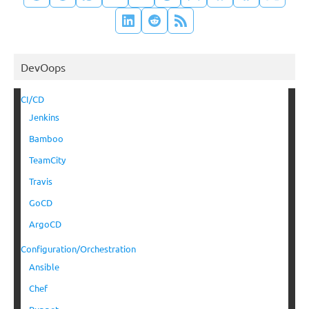
DevOops
CI/CD
Jenkins
Bamboo
TeamCity
Travis
GoCD
ArgoCD
Configuration/Orchestration
Ansible
Chef