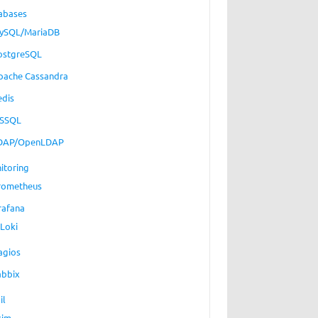
abases
ySQL/MariaDB
ostgreSQL
pache Cassandra
edis
SSQL
DAP/OpenLDAP
itoring
rometheus
rafana
Loki
agios
abbix
il
xim