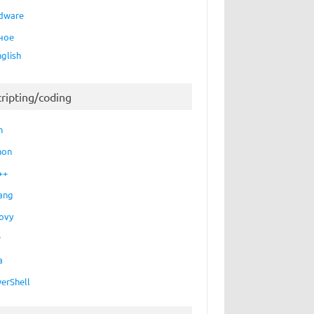
dware
ное
nglish
cripting/coding
h
hon
++
ang
ovy
P
a
erShell