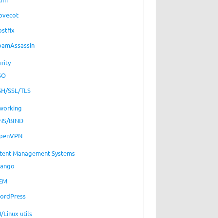
ovecot
ostfix
pamAssassin
rity
SO
SH/SSL/TLS
working
NS/BIND
penVPN
tent Management Systems
jango
EM
ordPress
/Linux utils