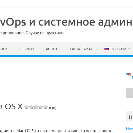
DevOps и системное адми
рирование. Случаи из практики.
НИГИ
ССЫЛКИ
ABOUT
КАРТА САЙТА
РУССКИЙ
а OS X
0 (0)
N
Ho
grant на Mac OS. Что такое Vagrant и как его использовать