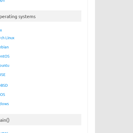
perating systems
ux
rch Linux
ebian
entOS
buntu
USE
eBSD
cOS
dows
ain()