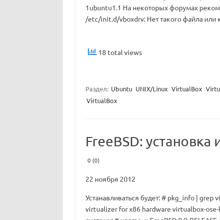
1ubuntu1.1 На некоторых форумах рекомен
/etc/init.d/vboxdrv: Нет такого файла или
18 total views
Раздел:
Ubuntu
UNIX/Linux
VirtualBox
Virtu
VirtualBox
FreeBSD: установка 
0 (0)
22 ноября 2012
Устанавливаться будет: # pkg_info | grep vi
virtualizer for x86 hardware virtualbox-os