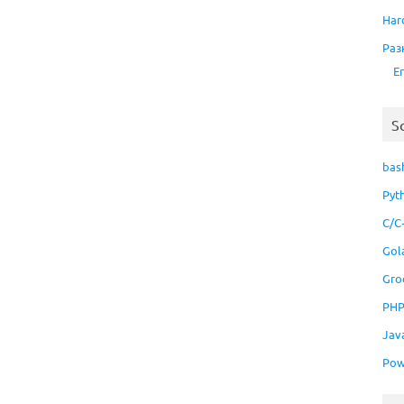
Har
Раз
E
S
bas
Pyt
C/C
Gol
Gro
PH
Jav
Pow