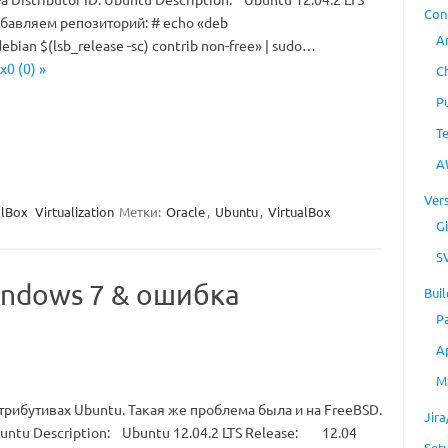
Con
авляем репозиторий: # echo «deb
A
ebian $(lsb_release -sc) contrib non-free» | sudo…
x0 (0) »
C
P
T
A
Ver
alBox
Virtualization
Метки:
Oracle
,
Ubuntu
,
VirtualBox
Gi
S
Windows 7 & ошибка
Buil
P
A
M
трибутивах Ubuntu. Такая же проблема была и на FreeBSD.
Jir
 Ubuntu Description: Ubuntu 12.04.2 LTS Release: 12.04
Set