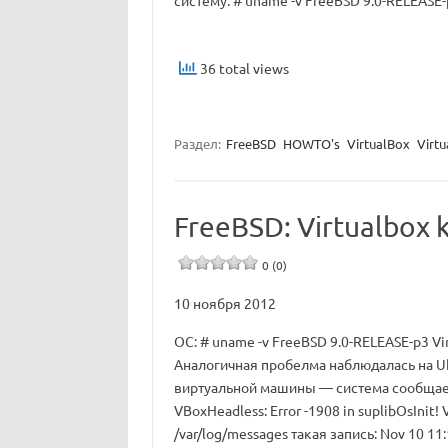
систему: # uname -v FreeBSD 9.0-RELEASE
36 total views
Раздел:
FreeBSD
HOWTO's
VirtualBox
Virtu
FreeBSD: Virtualbox k
0 (0)
10 ноября 2012
ОС: # uname -v FreeBSD 9.0-RELEASE-p3 Virt
Аналогичная пробелма наблюдалась на Ub
виртуальной машины — система сообщает
VBoxHeadless: Error -1908 in suplibOsInit! 
/var/log/messages такая запись: Nov 10 1