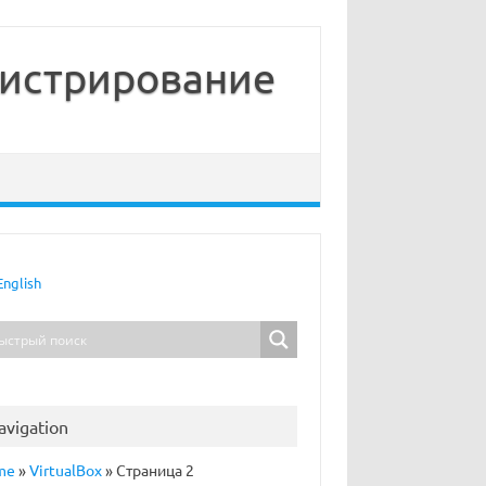
нистрирование
English
avigation
me
»
VirtualBox
»
Страница 2