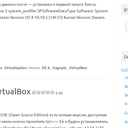
 данном посте — установка и первый запуск бокса.
R
: $ system_profiler SPSoftwareDataType Software: System
stem Version: OS X 10.10.5 (14F27) Kernel Version: Darwin
D
ox
Virtualization
Метки:
OS X
,
Vagrant
,
VirtualBox
CI/
J
B
rtualBox
0 (0)
T
Tr
G
OSE (Open Source Edition) есть полная версия, доступная
 ними можно прочитать тут>>>. Её и будем устанавливать.
A
a Distributor ID: Ubuntu Description: Ubuntu 12.04.2 LTS