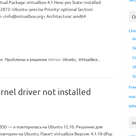
l Package: virtualbox-4.1 New: yes State: installed
-82872~Ubuntu~precise Priority: optional Section:
n <
info@virtualbox.org
> Architecture: amd64
O
Lin
A
D
C
ws
Проблемы и решения
Метки:
Ubuntu
,
VirtualBox
,
U
S
Fre
nel driver not installed
ma
Win
m
SD — и повторилась на Ubuntu 12.10. Решение для
вторим на Ubuntu. Пакет: virtualbox Версия: 4.1.18-dfsg-