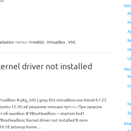
-p3
Dat
M
P
A
R
alization
Метки:
FreeBSD
,
VirtualBox
,
VNC
M
L
ernel driver not installed
Mon
P
G
ualBox: # pkg_info | grep Virt virtualbox-ose-kmod-4.1.22
N
untu 12.10, её решение описано тут>>>. При запуске
Z
 об ошибке: # VBoxHeadless —startvm bsd1
VBoxHeadless: Kernel driver not installed В логе
Ema
1:16:18 setevoy-home…
E