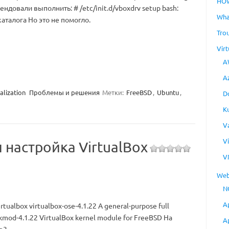
HO
довали выполнить: # /etc/init.d/vboxdrv setup bash:
Wha
 каталога Но это не помогло.
Tro
Virt
A
A
alization
Проблемы и решения
Метки:
FreeBSD
,
Ubuntu
,
D
K
V
V
и настройка VirtualBox
V
Web
N
A
rtualbox virtualbox-ose-4.1.22 A general-purpose full
e-kmod-4.1.22 VirtualBox kernel module for FreeBSD На
A