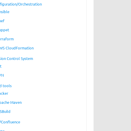
figuration/Orchestration
nsible
hef
uppet
erraform
WS CloudFormation
sion Control System
t
VN
d tools
acker
pache Maven
SBuild
a/Confluence
ups