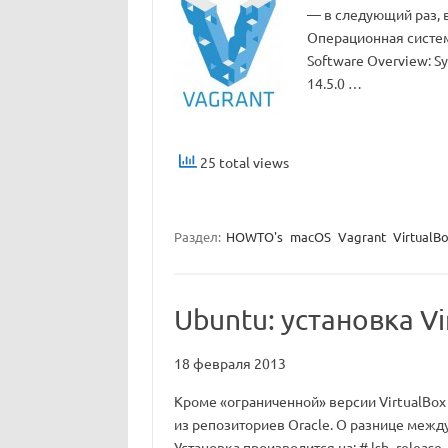
— в следующий раз, в
Операционная система
Software Overview: Sy
14.5.0 …
25 total views
Раздел:
HOWTO's
macOS
Vagrant
VirtualB
Ubuntu: установка Vi
18 февраля 2013
Кроме «ограниченной» версии VirtualBox 
из репозиториев Oracle. О разнице между
Установка производится на: # lsb_release -