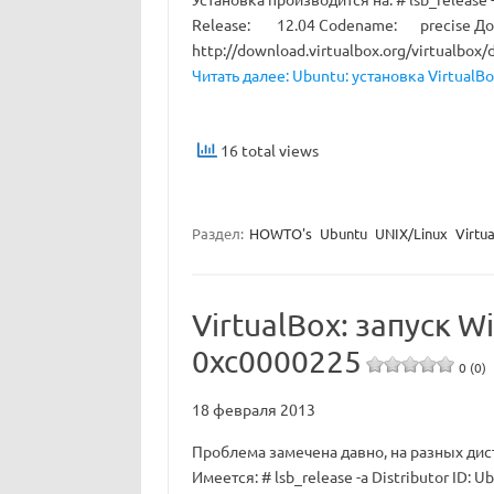
Release: 12.04 Codename: precise Доб
http://download.virtualbox.org/virtualbox/d
Читать далее: Ubuntu: установка VirtualBo
16 total views
Раздел:
HOWTO's
Ubuntu
UNIX/Linux
Virtu
VirtualBox: запуск 
0xc0000225
0 (0)
18 февраля 2013
Проблема замечена давно, на разных дис
Имеется: # lsb_release -a Distributor ID: