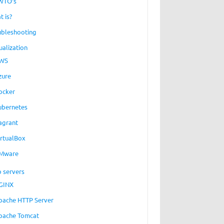
WTO’s
t is?
ubleshooting
ualization
WS
zure
ocker
ubernetes
agrant
irtualBox
Mware
 servers
GINX
pache HTTP Server
pache Tomcat