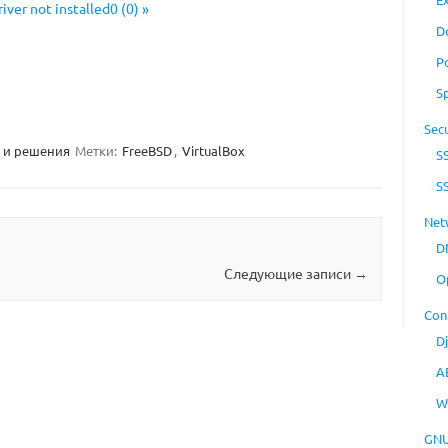
ver not installed0 (0) »
D
P
S
Secu
 и решения
Метки:
FreeBSD
,
VirtualBox
S
S
Net
D
Следующие записи
→
O
Con
D
A
W
GNU