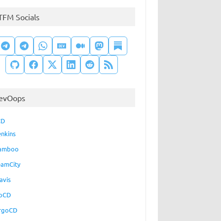
TFM Socials
evOops
CD
enkins
amboo
eamCity
avis
oCD
rgoCD