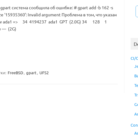
part система сообщила об ошибке: # gpart add -b 162 -s
ize ‘15935360’: Invalid argument Проблема в том, что указан
how ada1 => 34 4194237 ada1 GPT (2.0G) 34 128 1
e — (2G)
D
CI/
J
тки:
FreeBSD
,
gpart
,
UFS2
B
T
Tr
G
A
Con
A