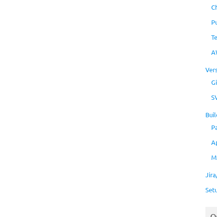
C
P
T
A
Ver
Gi
S
Buil
P
A
M
Jir
Set
O