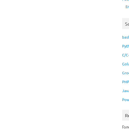
E
S
bas
Pyt
C/C
Gol
Gro
PH
Jav
Pow
R
Гол