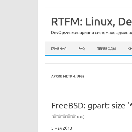
Перейти
к
содержимому
RTFM: Linux, 
DevOps-инжиниринг и системное админист
ГЛАВНАЯ
FAQ
ПЕРЕВОДЫ
К
АРХИВ МЕТКИ:
UFS2
FreeBSD: gpart: size '
0 (0)
5 мая 2013