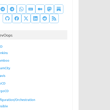
evOops
CD
enkins
amboo
eamCity
avis
oCD
rgoCD
figuration/Orchestration
nsible