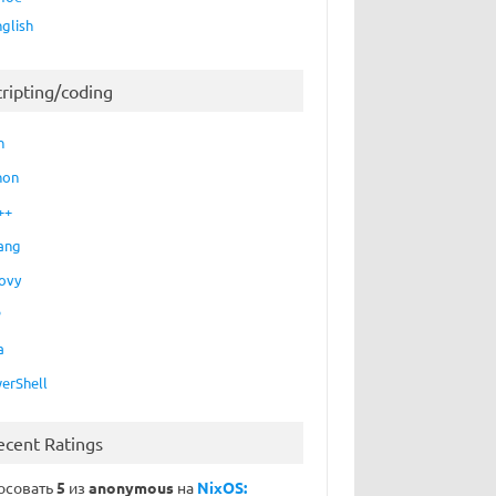
nglish
cripting/coding
h
hon
++
ang
ovy
P
a
erShell
ecent Ratings
осовать
5
из
anonymous
на
NixOS: