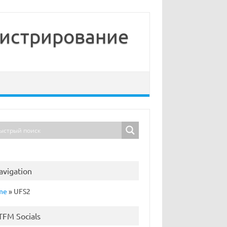
нистрирование
avigation
me
»
UFS2
TFM Socials