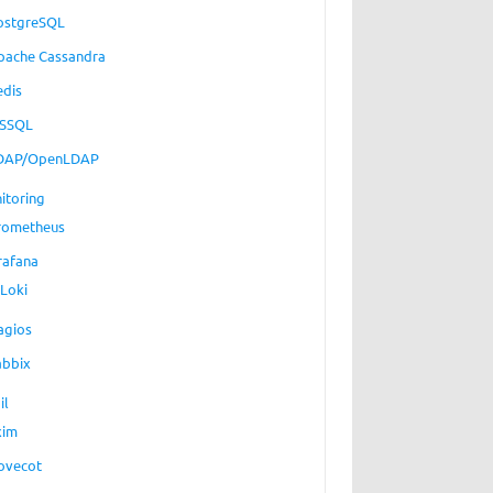
ostgreSQL
pache Cassandra
edis
SSQL
DAP/OpenLDAP
itoring
rometheus
rafana
Loki
agios
abbix
il
xim
ovecot