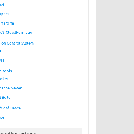
hef
uppet
erraform
WS CloudFormation
sion Control System
t
VN
d tools
acker
pache Maven
SBuild
a/Confluence
ups
perating systems