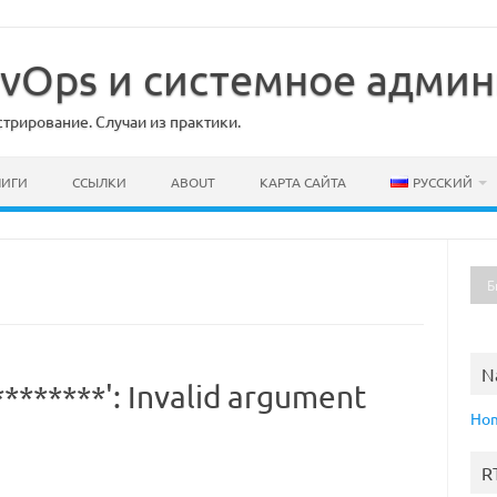
DevOps и системное адми
рирование. Случаи из практики.
НИГИ
ССЫЛКИ
ABOUT
КАРТА САЙТА
РУССКИЙ
N
********': Invalid argument
Ho
R