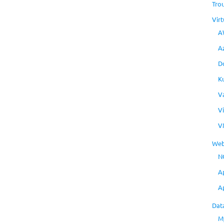
Tro
Virt
A
A
D
K
V
V
V
Web
N
A
A
Dat
M