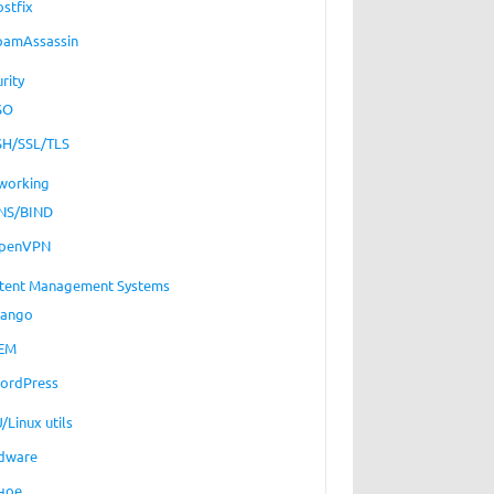
ostfix
pamAssassin
rity
SO
SH/SSL/TLS
working
NS/BIND
penVPN
tent Management Systems
jango
EM
ordPress
/Linux utils
dware
ное