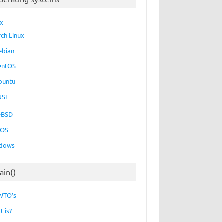
ux
rch Linux
ebian
entOS
buntu
USE
eBSD
cOS
dows
ain()
WTO’s
t is?