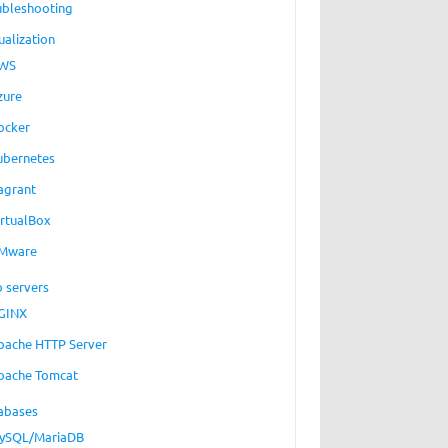
ubleshooting
ualization
WS
zure
ocker
ubernetes
agrant
irtualBox
Mware
 servers
GINX
pache HTTP Server
pache Tomcat
abases
ySQL/MariaDB