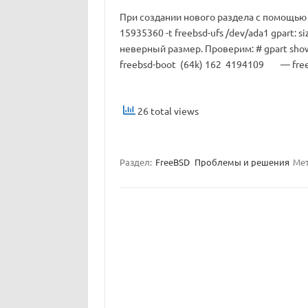
При создании нового раздела с помощью g
15935360 -t freebsd-ufs /dev/ada1 gpart: s
неверный размер. Проверим: # gpart s
freebsd-boot (64k) 162 4194109 — fre
26 total views
Раздел:
FreeBSD
Проблемы и решения
Ме