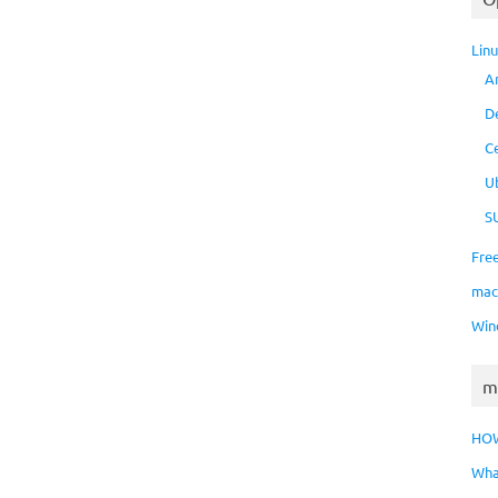
Lin
A
D
C
U
S
Fre
ma
Win
m
HO
Wha