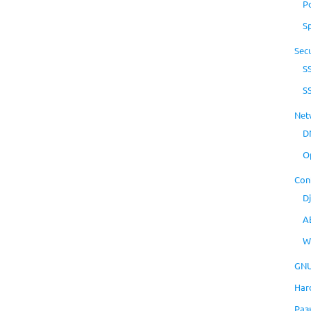
P
S
Secu
S
S
Net
D
O
Con
D
A
W
GNU
Har
Раз