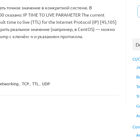
ть точное значение в конкретной системе. В
0 сказано: IP TIME TO LIVE PARAMETER The current
 time to live (TTL) for the Internet Protocol (IP) [45,105]
верить реальное значение (например, в CentOS) — можно
ump с ключём -v и указанием протокола.
D
CI/
J
B
etworking
,
TCP
,
TTL
,
UDP
T
Tr
G
A
Con
A