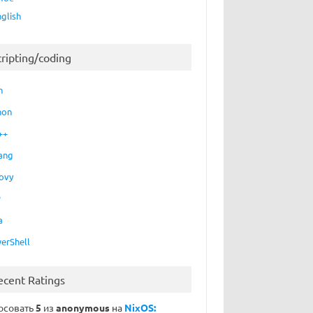
nglish
cripting/coding
h
hon
++
ang
ovy
P
a
erShell
ecent Ratings
осовать
5
из
anonymous
на
NixOS: