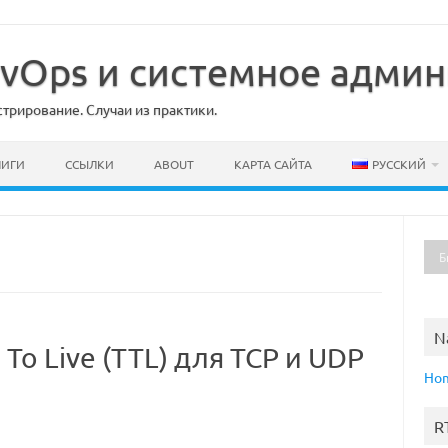
DevOps и системное адми
рирование. Случаи из практики.
НИГИ
ССЫЛКИ
ABOUT
КАРТА САЙТА
РУССКИЙ
N
 To Live (TTL) для TCP и UDP
Ho
R