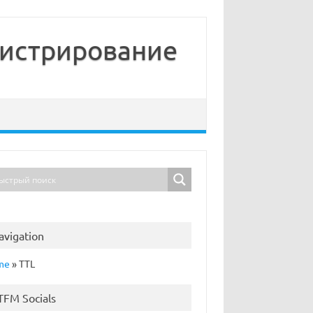
нистрирование
avigation
me
»
TTL
TFM Socials