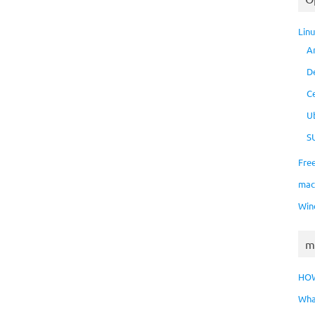
Lin
A
D
C
U
S
Fre
ma
Win
m
HO
Wha