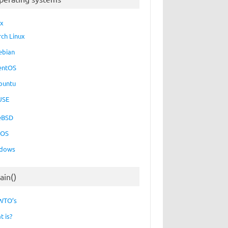
ux
rch Linux
ebian
entOS
buntu
USE
eBSD
cOS
dows
ain()
WTO’s
t is?