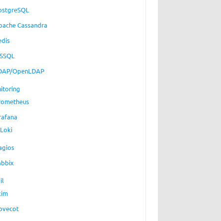
ostgreSQL
pache Cassandra
edis
SSQL
DAP/OpenLDAP
itoring
rometheus
rafana
Loki
agios
abbix
il
xim
ovecot