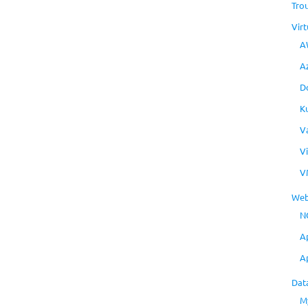
Tro
Virt
A
A
D
K
V
V
V
Web
N
A
A
Dat
M