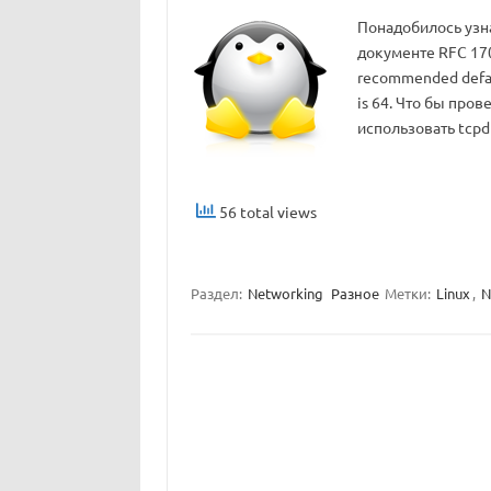
Понадобилось узна
документе RFC 170
recommended default
is 64. Что бы про
использовать tcpd
56 total views
Раздел:
Networking
Разное
Метки:
Linux
,
N