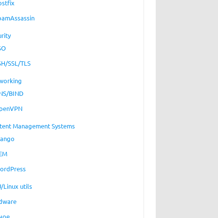
ostfix
pamAssassin
rity
SO
SH/SSL/TLS
working
NS/BIND
penVPN
tent Management Systems
jango
EM
ordPress
/Linux utils
dware
ное