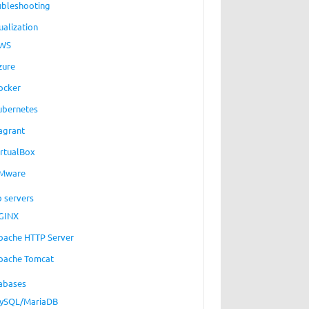
ubleshooting
ualization
WS
zure
ocker
ubernetes
agrant
irtualBox
Mware
 servers
GINX
pache HTTP Server
pache Tomcat
abases
ySQL/MariaDB