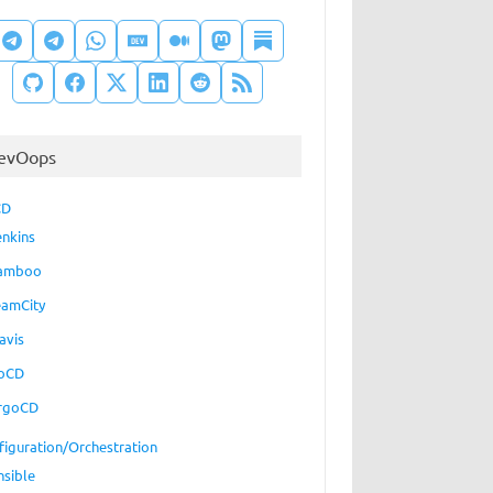
evOops
CD
enkins
amboo
eamCity
avis
oCD
rgoCD
figuration/Orchestration
nsible