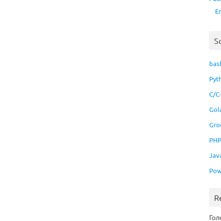
E
S
bas
Pyt
C/C
Gol
Gro
PH
Jav
Pow
R
Гол