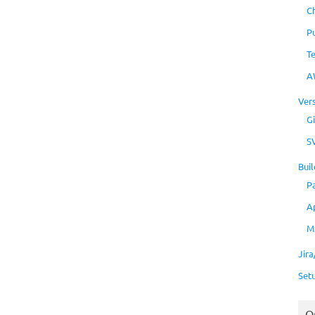
C
P
T
A
Ver
Gi
S
Buil
P
A
M
Jir
Set
O