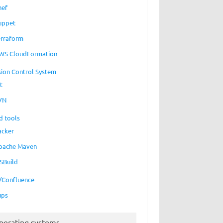
hef
uppet
erraform
WS CloudFormation
sion Control System
t
VN
d tools
acker
pache Maven
SBuild
a/Confluence
ups
perating systems