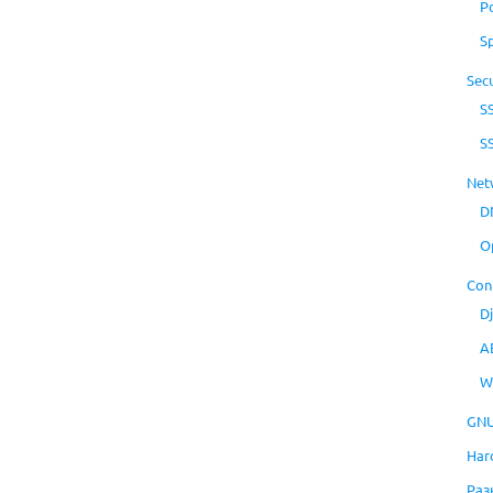
P
S
Secu
S
S
Net
D
O
Con
D
A
W
GNU
Har
Раз