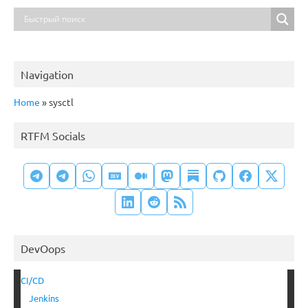
Navigation
Home
»
sysctl
RTFM Socials
DevOops
CI/CD
Jenkins