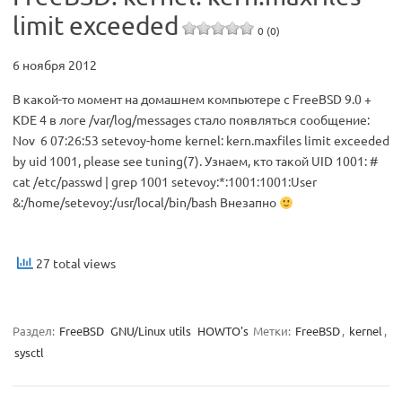
limit exceeded
0 (0)
6 ноября 2012
В какой-то момент на домашнем компьютере с FreeBSD 9.0 +
KDE 4 в логе /var/log/messages стало появляться сообщение:
Nov 6 07:26:53 setevoy-home kernel: kern.maxfiles limit exceeded
by uid 1001, please see tuning(7). Узнаем, кто такой UID 1001: #
cat /etc/passwd | grep 1001 setevoy:*:1001:1001:User
&:/home/setevoy:/usr/local/bin/bash Внезапно
27 total views
Раздел:
FreeBSD
GNU/Linux utils
HOWTO's
Метки:
FreeBSD
,
kernel
,
sysctl