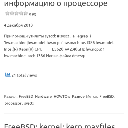
информацию о процессоре
0 (0)
4 декабря 2013
При помощи утилиты sysctl: # sysctl -a | egrep -i
‘hw.machine|hw.model|hw.ncpu’ hw.machine: i386 hw.model:
Intel(R) Xeon(R) CPU E5620 @ 2.40GHz hw.ncpu: 1
hw.machine_arch: i386 Или из файла dmesg:
21 total views
Раздел:
FreeBSD
Hardware
HOWTO's
Разное
Метки:
FreeBSD
,
processor
,
sysctl
FreeBSD: kernel: kern.maxfiles