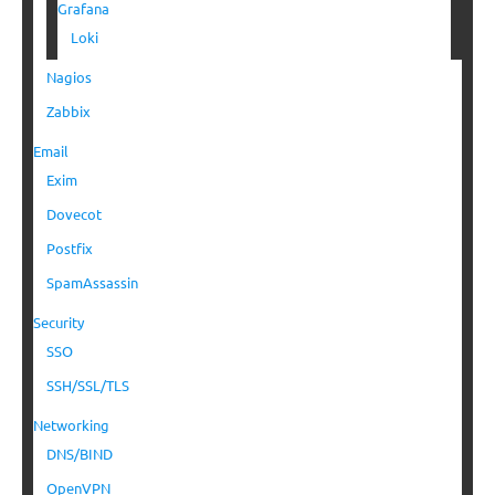
Grafana
Loki
Nagios
Zabbix
Email
Exim
Dovecot
Postfix
SpamAssassin
Security
SSO
SSH/SSL/TLS
Networking
DNS/BIND
OpenVPN