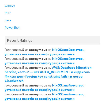
Groovy
PHP
Java
PowerShell
Recent Ratings
Голосовать
5
из
anonymous
на
NixOS: знайомство,
установка пакетів та конфігурація системи
Голосовать
5
из
anonymous
на
NixOS: знайомство,
установка пакетів та конфігурація системи
Голосовать
5
из
anonymous
на
AWS: Database Migration
Service, часть 2 — нет AUTO_INCREMENT и индексов.
Фиксы для «foreign key constraint fails» и логов
CloudWatch
Голосовать
5
из
anonymous
на
NixOS: знайомство,
установка пакетів та конфігурація системи
Голосовать
5
из
anonymous
на
NixOS: знайомство,
установка пакетів та конфігурація системи