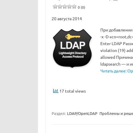
0 (0)
20 августа 2014
При добавлении 
-x -D «cn=root,d
Enter LDAP Passw
violation (19) ad
allowed Причина
ldapsearch — и 
Читать далее: Ope
17 total views
Раздел:
LDAP/OpenLDAP
Проблемы и реш