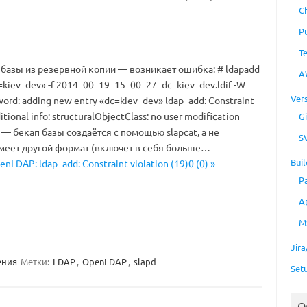
C
P
T
базы из резервной копии — возникает ошибка: # ldapadd
A
c=kiev_dev» -f 2014_00_19_15_00_27_dc_kiev_dev.ldif -W
Ver
ord: adding new entry «dc=kiev_dev» ldap_add: Constraint
ditional info: structuralObjectClass: no user modification
Gi
 — бекап базы создаётся с помощью slapcat, а не
S
имеет другой формат (включет в себя больше…
Buil
nLDAP: ldap_add: Constraint violation (19)0 (0) »
P
A
M
Jir
ения
Метки:
LDAP
,
OpenLDAP
,
slapd
Set
O