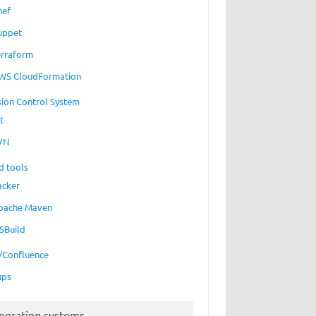
hef
uppet
erraform
WS CloudFormation
sion Control System
t
VN
d tools
acker
pache Maven
SBuild
a/Confluence
ups
perating systems