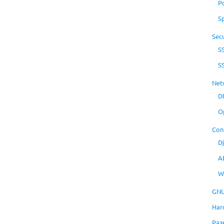
P
S
Secu
S
S
Net
D
O
Con
D
A
W
GNU
Har
Раз