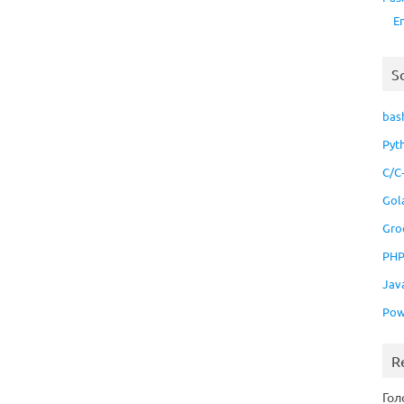
E
S
bas
Pyt
C/C
Gol
Gro
PH
Jav
Pow
R
Гол