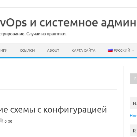
DevOps и системное адми
рирование. Случаи из практики.
НИГИ
ССЫЛКИ
ABOUT
КАРТА САЙТА
РУССКИЙ
N
е схемы с конфигурацией
Ho
0 (0)
R