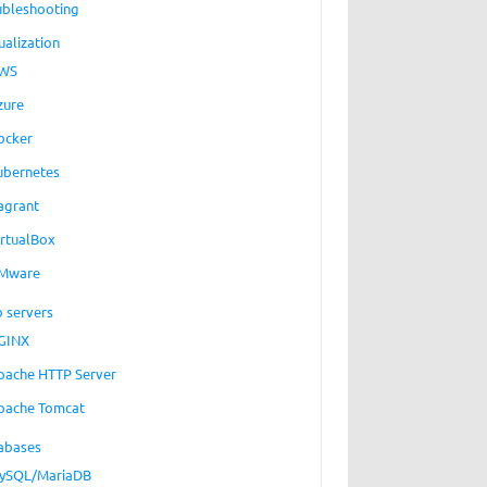
ubleshooting
ualization
WS
zure
ocker
ubernetes
agrant
irtualBox
Mware
 servers
GINX
pache HTTP Server
pache Tomcat
abases
ySQL/MariaDB