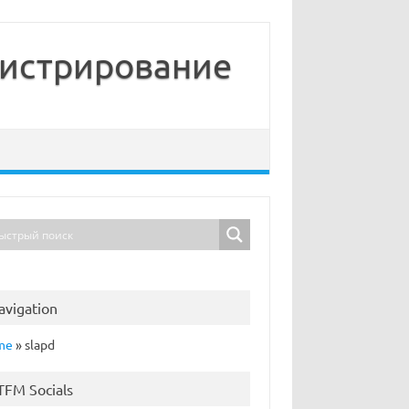
нистрирование
avigation
me
»
slapd
TFM Socials