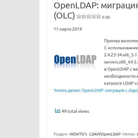
OpenLDAP: миграция 
(OLC)
0 (0)
11 марта 2014
Пример выполняет
С использованием
2.4.23-34.el6_5.1
servers.x86_64 2
в OpenLDAP с ве
необходимости е
каталоге LDAP 
Читать далее: OpenLDAP: миграция с slapd.
49 total views
Раздел:
HOWTO's
LDAP/OpenLDAP
Метки: