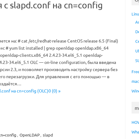
с slapd.conf на cn=config
Lin
A
D
ся на: # cat /etc/redhat-release CentOS release 6.5 (Final)
C
: # yum list installed | grep openldap openldap.x86_64
U
 openldap-clients.x86_64 2.4.23-34.el6_5.1 openldap-
S
.4.23-34.el6_5.1 OLC — on-line configuration, была введена
рсии 2.3, и позволяет производить настройку сервера без
Fre
го перезагрузки. Для управления с его помощью — в
ma
создаётся…
conf на cn=config (OLC)0 (0) »
Win
m
HO
Wha
cn=config
,
OpenLDAP
,
slapd