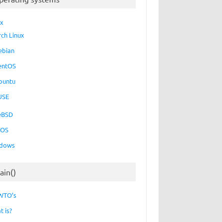
ux
rch Linux
ebian
entOS
buntu
USE
eBSD
cOS
dows
ain()
WTO’s
t is?