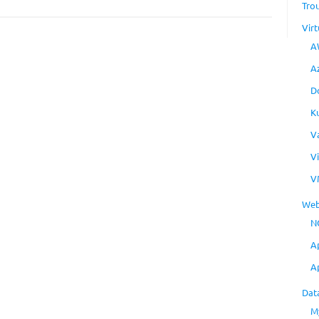
Tro
Virt
A
A
D
K
V
V
V
Web
N
A
A
Dat
M