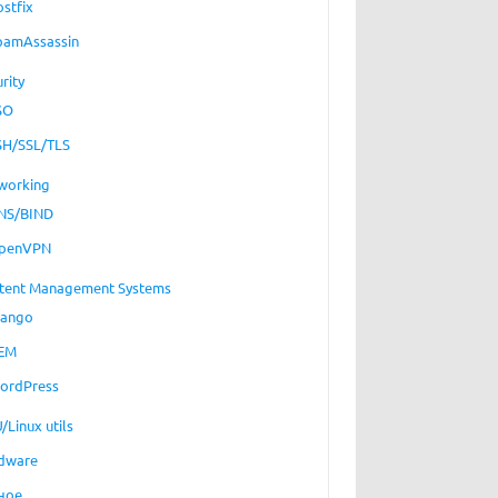
ostfix
pamAssassin
rity
SO
SH/SSL/TLS
working
NS/BIND
penVPN
tent Management Systems
jango
EM
ordPress
/Linux utils
dware
ное