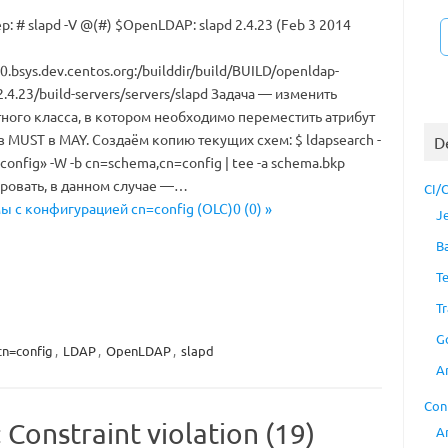
 # slapd -V @(#) $OpenLDAP: slapd 2.4.23 (Feb 3 2014
.bsys.dev.centos.org
:/builddir/build/BUILD/openldap-
2.4.23/build-servers/servers/slapd Задача — изменить
ного класса, в котором необходимо переместить атрибут
 MUST в MAY. Создаём копию текущих схем: $ ldapsearch -
D
=config» -W -b cn=schema,cn=config | tee -a schema.bkp
ировать, в данном случае —…
CI/
 с конфигурацией cn=config (OLC)0 (0) »
J
B
T
Tr
G
cn=config
,
LDAP
,
OpenLDAP
,
slapd
A
Con
Constraint violation (19)
A