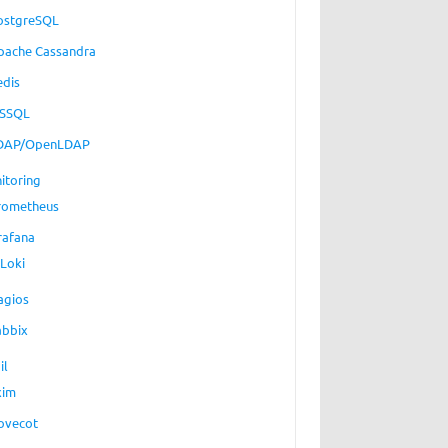
ostgreSQL
pache Cassandra
edis
SSQL
DAP/OpenLDAP
itoring
rometheus
rafana
Loki
agios
abbix
il
xim
ovecot