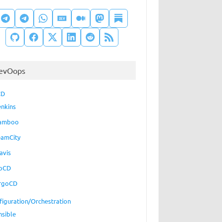
evOops
CD
enkins
amboo
eamCity
avis
oCD
rgoCD
figuration/Orchestration
nsible