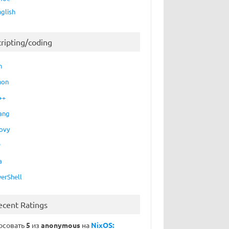
nglish
cripting/coding
h
hon
++
ang
ovy
P
a
erShell
ecent Ratings
осовать
5
из
anonymous
на
NixOS: