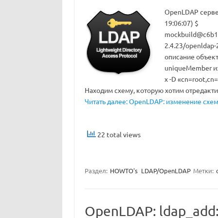
OpenLDAP сервер:
19:06:07) $
mockbuild@c6b10
2.4.23/openldap-
описание объект
uniqueMember из
x -D «cn=root,cn
Находим схему, которую хотим отредакт
Читать далее: OpenLDAP: изменение схемы
22 total views
Раздел:
HOWTO's
LDAP/OpenLDAP
Метки:
OpenLDAP: ldap_add: 