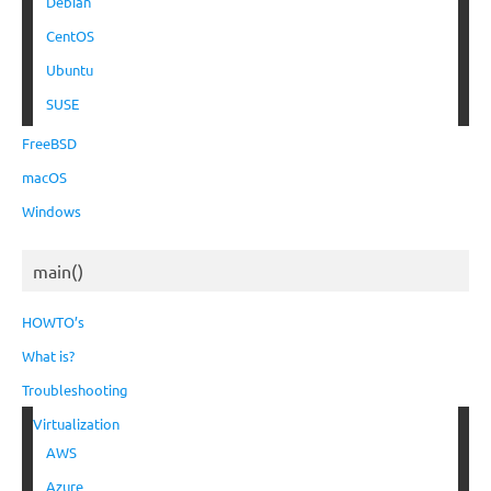
Debian
CentOS
Ubuntu
SUSE
FreeBSD
macOS
Windows
main()
HOWTO’s
What is?
Troubleshooting
Virtualization
AWS
Azure