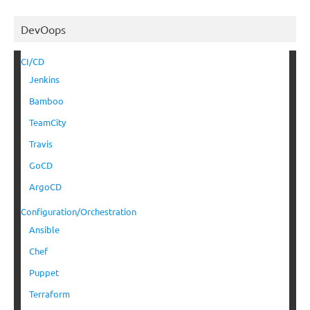
DevOops
CI/CD
Jenkins
Bamboo
TeamCity
Travis
GoCD
ArgoCD
Configuration/Orchestration
Ansible
Chef
Puppet
Terraform