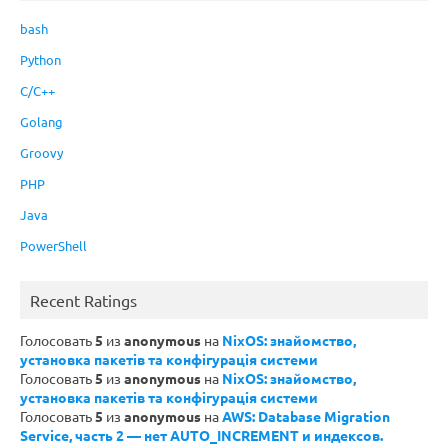
bash
Python
C/C++
Golang
Groovy
PHP
Java
PowerShell
Recent Ratings
Голосовать
5
из
anonymous
на
NixOS: знайомство,
установка пакетів та конфігурація системи
Голосовать
5
из
anonymous
на
NixOS: знайомство,
установка пакетів та конфігурація системи
Голосовать
5
из
anonymous
на
AWS: Database Migration
Service, часть 2 — нет AUTO_INCREMENT и индексов.