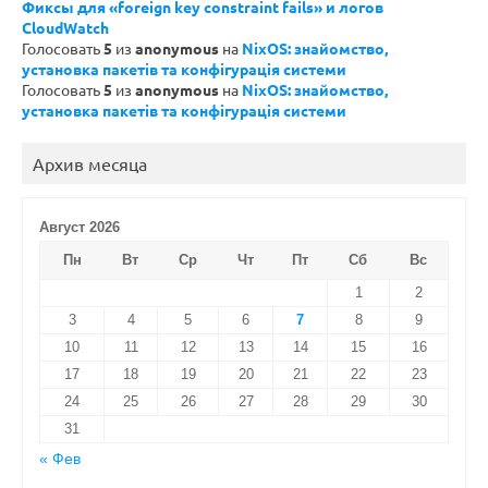
Фиксы для «foreign key constraint fails» и логов
CloudWatch
Голосовать
5
из
anonymous
на
NixOS: знайомство,
установка пакетів та конфігурація системи
Голосовать
5
из
anonymous
на
NixOS: знайомство,
установка пакетів та конфігурація системи
Архив месяца
Август 2026
Пн
Вт
Ср
Чт
Пт
Сб
Вс
1
2
3
4
5
6
7
8
9
10
11
12
13
14
15
16
17
18
19
20
21
22
23
24
25
26
27
28
29
30
31
« Фев