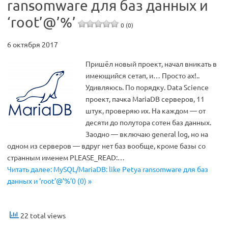
ransomware для баз данных и
‘root’@’%’
0 (0)
6 октября 2017
Пришёл новый проект, начал вникать в
имеющийся сетап, и… Просто ах!..
Удивляюсь. По порядку. Data Science
проект, пачка MariaDB серверов, 11
штук, проверяю их. На каждом — от
десяти до полутора сотен баз данных.
Заодно — включаю general log, но на
одном из серверов — вдруг нет баз вообще, кроме базы со
странным именем PLEASE_READ:…
Читать далее: MySQL/MariaDB: like Petya ransomware для баз
данных и ‘root’@’%’0 (0) »
22 total views