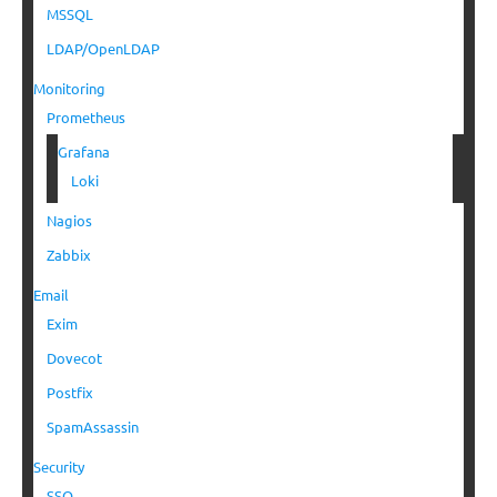
MSSQL
LDAP/OpenLDAP
Monitoring
Prometheus
Grafana
Loki
Nagios
Zabbix
Email
Exim
Dovecot
Postfix
SpamAssassin
Security
SSO