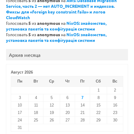
Голосовать
5
из
anonymous
на
AWS: Database Migration
Service, часть 2 — нет AUTO_INCREMENT и индексов.
Фиксы для «foreign key constraint fails» и логов
CloudWatch
Голосовать
5
из
anonymous
на
NixOS: знайомство,
установка пакетів та конфігурація системи
Голосовать
5
из
anonymous
на
NixOS: знайомство,
установка пакетів та конфігурація системи
Архив месяца
Август 2026
Пн
Вт
Ср
Чт
Пт
Сб
Вс
1
2
3
4
5
6
7
8
9
10
11
12
13
14
15
16
17
18
19
20
21
22
23
24
25
26
27
28
29
30
31