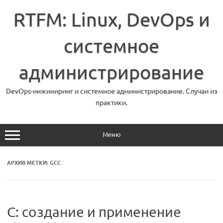
Перейти
к
RTFM: Linux, DevOps и
содержимому
системное
администрирование
DevOps-инжиниринг и системное администрирование. Случаи из
практики.
Меню
АРХИВ МЕТКИ:
GCC
C: создание и применение