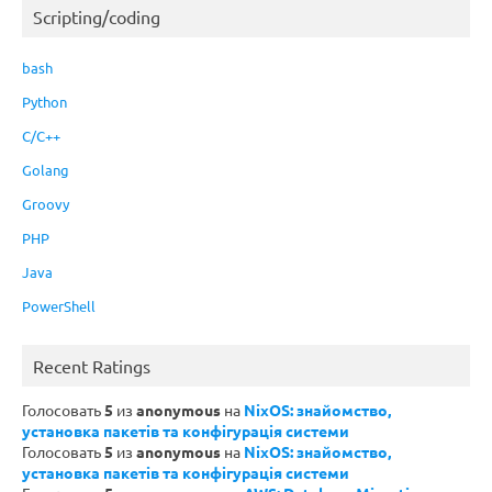
Scripting/coding
bash
Python
C/C++
Golang
Groovy
PHP
Java
PowerShell
Recent Ratings
Голосовать
5
из
anonymous
на
NixOS: знайомство,
установка пакетів та конфігурація системи
Голосовать
5
из
anonymous
на
NixOS: знайомство,
установка пакетів та конфігурація системи