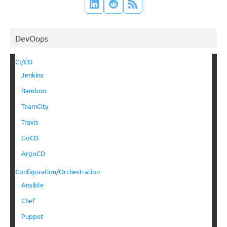
DevOops
CI/CD
Jenkins
Bamboo
TeamCity
Travis
GoCD
ArgoCD
Configuration/Orchestration
Ansible
Chef
Puppet