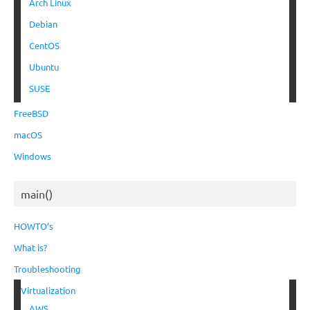
Arch Linux
Debian
CentOS
Ubuntu
SUSE
FreeBSD
macOS
Windows
main()
HOWTO’s
What is?
Troubleshooting
Virtualization
AWS