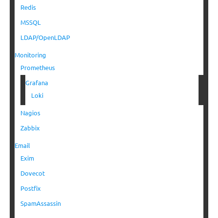
Redis
MSSQL
LDAP/OpenLDAP
Monitoring
Prometheus
Grafana
Loki
Nagios
Zabbix
Email
Exim
Dovecot
Postfix
SpamAssassin