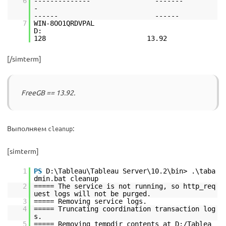
6
-------------- -------
-
------ ------
7
WIN-8OO1QRDVPAL
D
128 13.92
[/simterm]
FreeGB == 13.92.
Выполняем
:
cleanup
[simterm]
1
PS
D:\Tableau\Tableau Server\10.2\bin> .\taba
dmin.bat cleanup
2
===== The service is not running, so http_req
uest logs will not be purged.
3
===== Removing service logs.
4
===== Truncating coordination transaction log
s.
5
===== Removing tempdir contents at D:/Tablea