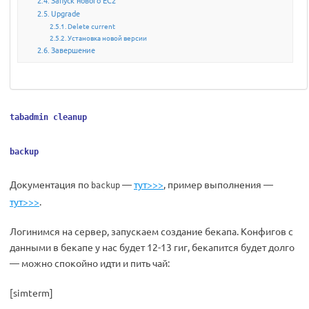
Запуск нового EC2
Upgrade
Delete current
Установка новой версии
Завершение
tabadmin cleanup
backup
Документация по
—
тут>>>
, пример выполнения —
backup
тут>>>
.
Логинимся на сервер, запускаем создание бекапа. Конфигов с
данными в бекапе у нас будет 12-13 гиг, бекапится будет долго
— можно спокойно идти и пить чай:
[simterm]