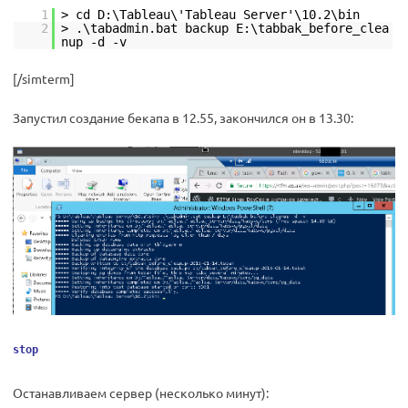
1
> cd D:\Tableau\'Tableau Server'\10.2\bin
2
> .\tabadmin.bat backup E:\tabbak_before_clea
nup -d -v
[/simterm]
Запустил создание бекапа в 12.55, закончился он в 13.30:
stop
Останавливаем сервер (несколько минут):