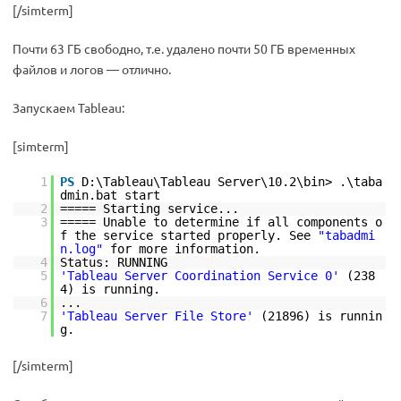
[/simterm]
Почти 63 ГБ свободно, т.е. удалено почти 50 ГБ временных
файлов и логов — отлично.
Запускаем Tableau:
[simterm]
1
PS
D:\Tableau\Tableau Server\10.2\bin> .\taba
dmin.bat start
2
===== Starting service...
3
===== Unable to determine if all components o
f the service started properly. See
"tabadmi
n.log"
for more information.
4
Status: RUNNING
5
'Tableau Server Coordination Service 0'
(238
4) is running.
6
...
7
'Tableau Server File Store'
(21896) is runnin
g.
[/simterm]