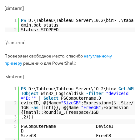
[simterm]
1
PS
D:\Tableau\Tableau Server\10.2\bin> .\taba
dmin.bat status
2
Status: STOPPED
[/simterm]
Проверяем свободное место, спасибо
нагугленному
примеру
решению для PowerShell:
[simterm]
1
PS
D:\Tableau\Tableau Server\10.2\bin>
Get-WM
IObject
Win32_Logicaldisk
-filter
"deviceid
='D:'"
|
Select
PSComputername,D
2
eviceID, @{Name=
"SizeGB"
;Expression={$_.Size/
1GB
-as
[int]}}, @{Name=
"FreeGB"
;Expression=
{[math]::Round($_.Freespace/1GB
3
,2)}}
4
5
PSComputerName DeviceI
D
SizeGB FreeGB