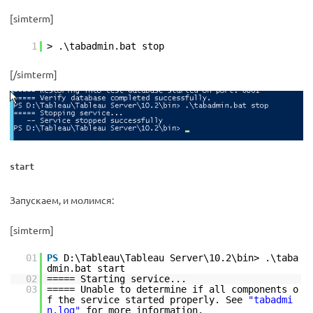
[simterm]
1
> .\tabadmin.bat stop
[/simterm]
start
Запускаем, и молимся:
[simterm]
01
PS
D:\Tableau\Tableau Server\10.2\bin> .\taba
dmin.bat start
02
===== Starting service...
03
===== Unable to determine if all components o
f the service started properly. See
"tabadmi
n.log"
for more information.