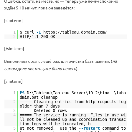
Ошибка, кстати, на месте, но — теперь уже
почти
спокойно
ждём 5-10 минут, пока он заведётся:
[simterm]
1
$ curl
-I
https://tableau.domain.com/
2
HTTP/1.1 200 OK
[/simterm]
Выполняем
ещё раз, для очистки базы данных (
на
cleanup
самом деле чистить уже было нечего
):
[simterm]
1
PS
D:\Tableau\Tableau Server\10.2\bin> .\taba
dmin.bat cleanup
2
===== Cleaning entries from http_requests log
older than 7 days
3
-- Deleted 0 rows
4
===== The service is running. Files in use wi
ll not be cleaned up and coordination transac
tion logs will be truncated, b
5
ut not removed. Use the -
-restart
command to