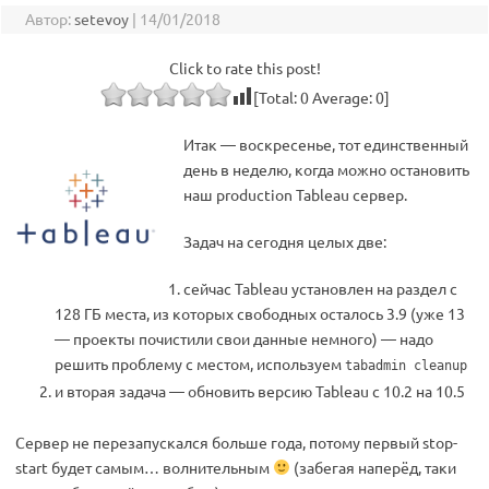
Автор:
setevoy
|
14/01/2018
Click to rate this post!
[Total:
0
Average:
0
]
Итак — воскресенье, тот единственный
день в неделю, когда можно остановить
наш production Tableau сервер.
Задач на сегодня целых две:
сейчас Tableau установлен на раздел с
128 ГБ места, из которых свободных осталось 3.9 (уже 13
— проекты почистили свои данные немного) — надо
решить проблему с местом, используем
tabadmin cleanup
и вторая задача — обновить версию Tableau с 10.2 на 10.5
Сервер не перезапускался больше года, потому первый stop-
start будет самым… волнительным
(забегая наперёд, таки