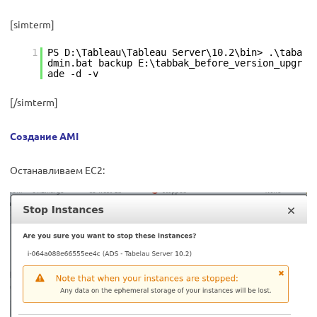
[simterm]
1
PS D:\Tableau\Tableau Server\10.2\bin> .\taba
dmin.bat backup E:\tabbak_before_version_upgr
ade -d -v
[/simterm]
Создание AMI
Останавливаем EC2: