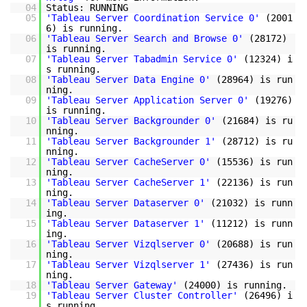
04
Status: RUNNING
05
'Tableau Server Coordination Service 0'
(2001
6) is running.
06
'Tableau Server Search and Browse 0'
(28172)
is running.
07
'Tableau Server Tabadmin Service 0'
(12324) i
s running.
08
'Tableau Server Data Engine 0'
(28964) is run
ning.
09
'Tableau Server Application Server 0'
(19276)
is running.
10
'Tableau Server Backgrounder 0'
(21684) is ru
nning.
11
'Tableau Server Backgrounder 1'
(28712) is ru
nning.
12
'Tableau Server CacheServer 0'
(15536) is run
ning.
13
'Tableau Server CacheServer 1'
(22136) is run
ning.
14
'Tableau Server Dataserver 0'
(21032) is runn
ing.
15
'Tableau Server Dataserver 1'
(11212) is runn
ing.
16
'Tableau Server Vizqlserver 0'
(20688) is run
ning.
17
'Tableau Server Vizqlserver 1'
(27436) is run
ning.
18
'Tableau Server Gateway'
(24000) is running.
19
'Tableau Server Cluster Controller'
(26496) i
s running.