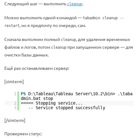
Следующий шаг — выполнить
.
cleanup
Можно выполнить одной командой —
tabadmin cleanup --
, но я предпочту по очереди, сам.
restart
Сначала выполним полный
, для удаления временных
cleanup
файлов и логов, потом
при запущенном сервере — для
cleanup
очистки базы данных.
Ещё раз останавливаем сервер:
[simterm]
1
PS
D:\Tableau\Tableau Server\10.2\bin> .\taba
dmin.bat stop
2
===== Stopping service...
3
-- Service stopped successfully
[/simterm]
Проверяем статус: