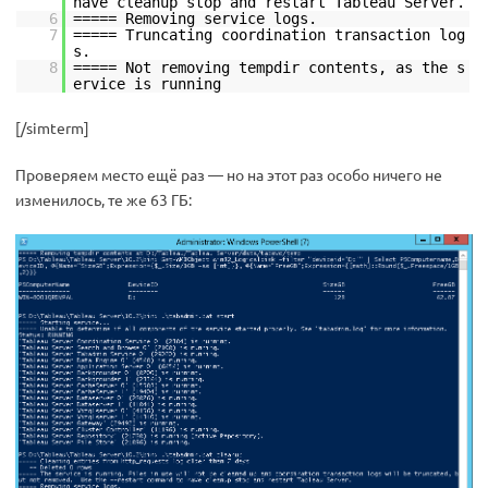
have cleanup stop and restart Tableau Server.
6
===== Removing service logs.
7
===== Truncating coordination transaction log
s.
8
===== Not removing tempdir contents, as the s
ervice is running
[/simterm]
Проверяем место ещё раз — но на этот раз особо ничего не
изменилось, те же 63 ГБ: