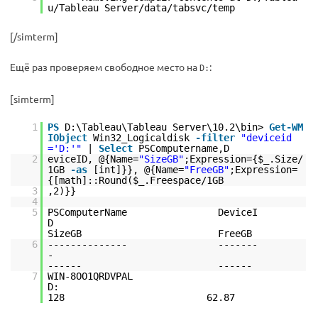
u/Tableau Server/data/tabsvc/temp
[/simterm]
Ещё раз проверяем свободное место на
:
D:
[simterm]
1
PS
D:\Tableau\Tableau Server\10.2\bin>
Get-WM
IObject
Win32_Logicaldisk
-filter
"deviceid
='D:'"
|
Select
PSComputername,D
2
eviceID, @{Name=
"SizeGB"
;Expression={$_.Size/
1GB
-as
[int]}}, @{Name=
"FreeGB"
;Expression=
{[math]::Round($_.Freespace/1GB
3
,2)}}
4
5
PSComputerName DeviceI
D
SizeGB FreeGB
6
-------------- -------
-
------ ------
7
WIN-8OO1QRDVPAL
D
128 62.87