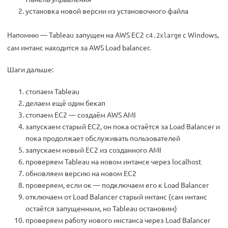
установка новой версии из установочного файла
Напомню — Tableau запущен на AWS EC2
с Windows,
c4.2xlarge
сам интанс находится за AWS Load balancer.
Шаги дальше:
стопаем Tableau
делаем ещё один бекап
стопаем EC2 — создаём AWS AMI
запускаем старый EC2, он пока остаётся за Load Balancer и
пока продолжает обслуживать пользователей
запускаем новый EC2 из созданного AMI
проверяем Tableau на новом интансе через localhost
обновляем версию на новом EC2
проверяем, если ок — подключаем его к Load Balancer
отключаем от Load Balancer старый интанс (сам интанс
остаётся запущенным, но Tableau остановим)
проверяем работу нового инстанса через Load Balancer