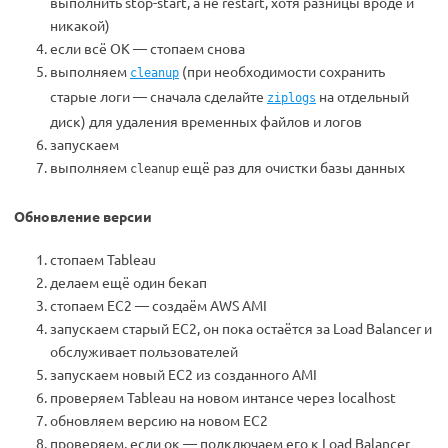
выполнить stop-start, а не restart, хотя разницы вроде и
никакой)
если всё ОК — стопаем снова
выполняем
(при необходимости сохранить
cleanup
старые логи — сначала сделайте
на отдельный
ziplogs
диск) для удаления временных файлов и логов
запускаем
выполняем
ещё раз для очистки базы данных
cleanup
Обновление версии
стопаем Tableau
делаем ещё один бекап
стопаем EC2 — создаём AWS AMI
запускаем старый EC2, он пока остаётся за Load Balancer и
обслуживает пользователей
запускаем новый EC2 из созданного AMI
проверяем Tableau на новом интансе через localhost
обновляем версию на новом EC2
проверяем, если ок — подключаем его к Load Balancer