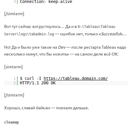
3
Connection: keep-alive
[/simterm]
Вот тут сейчас взгрустнулось… Да и в
D:\Tableau\Tableau
— ошибок нет, только «
Successful
«…
Server\logs\tabadmin.log
Но! Да и было уже такое на
Dev
— после рестарта Tableau надо
несколько минут, что бы «ожить» — на самом деле всё ОК:
[simterm]
1
$ curl -I
https://tableau.domain.com/
2
HTTP/1.1 200 OK
[/simterm]
Хорошо, славай йайкам — поехали дальше.
cleanup