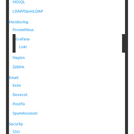
MSSQL
LDAP/OpenLDAP
Monitoring
Prometheus
Grafana
Loki
Nagios
Zabbix
Email
Exim
Dovecot
Postfix
SpamAssassin
Security
SSO