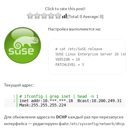
Click to rate this post!
[Total:
0
Average:
0
]
Настройка выполняется на:
# cat /etc/SuSE-release

SUSE Linux Enterprise Server 10 (x86_
VERSION = 10

PATCHLEVEL = 3
Текущий адрес:
1
# ifconfig | grep inet | head -n 1
2
inet addr:10.***.***.18 Bcast:10.200.249.31
Mask:255.255.255.224
Для обновления адреса по
DCHP
каждый раз при перезапуске
интерфейса — редактируем файл
.
/etc/sysconfig/network/dhcp