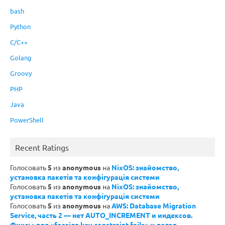
bash
Python
C/C++
Golang
Groovy
PHP
Java
PowerShell
Recent Ratings
Голосовать
5
из
anonymous
на
NixOS: знайомство,
установка пакетів та конфігурація системи
Голосовать
5
из
anonymous
на
NixOS: знайомство,
установка пакетів та конфігурація системи
Голосовать
5
из
anonymous
на
AWS: Database Migration
Service, часть 2 — нет AUTO_INCREMENT и индексов.
Фиксы для «foreign key constraint fails» и логов