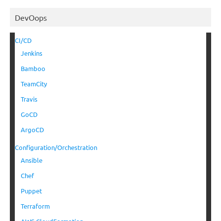
DevOops
CI/CD
Jenkins
Bamboo
TeamCity
Travis
GoCD
ArgoCD
Configuration/Orchestration
Ansible
Chef
Puppet
Terraform