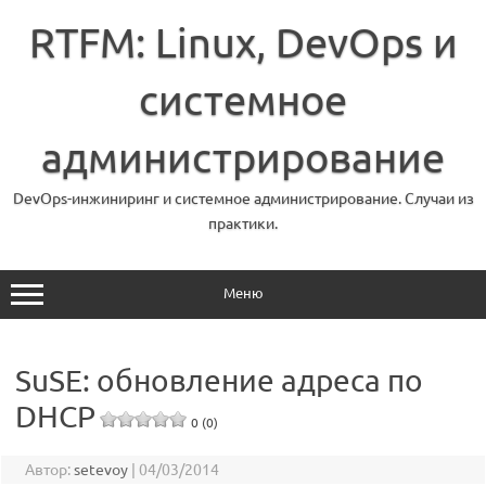
Перейти
к
RTFM: Linux, DevOps и
содержимому
системное
администрирование
DevOps-инжиниринг и системное администрирование. Случаи из
практики.
Меню
SuSE: обновление адреса по
DHCP
0 (0)
Автор:
setevoy
|
04/03/2014