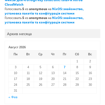
CloudWatch
Голосовать
5
из
anonymous
на
NixOS: знайомство,
установка пакетів та конфігурація системи
Голосовать
5
из
anonymous
на
NixOS: знайомство,
установка пакетів та конфігурація системи
Архив месяца
Август 2026
Пн
Вт
Ср
Чт
Пт
Сб
Вс
1
2
3
4
5
6
7
8
9
10
11
12
13
14
15
16
17
18
19
20
21
22
23
24
25
26
27
28
29
30
31
« Фев