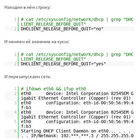
Находим в нём строку:
1
# cat /etc/sysconfig/network/dhcp | grep "DHC
LIENT_RELEASE_BEFORE_QUIT"
2
DHCLIENT_RELEASE_BEFORE_QUIT="no"
И меняем её значение на «
«:
yes
1
# cat /etc/sysconfig/network/dhcp | grep "DHC
LIENT_RELEASE_BEFORE_QUIT"
2
DHCLIENT_RELEASE_BEFORE_QUIT="yes"
И перезапускаем сеть:
1
# ifdown eth0 && ifup eth0
2
eth0 device: Intel Corporation 82545EM G
igabit Ethernet Controller (Copper) (rev 01)
3
eth0 configuration: eth-id-00:50:56:99:4
f:b3
4
eth0 device: Intel Corporation 82545EM G
igabit Ethernet Controller (Copper) (rev 01)
5
eth0 configuration: eth-id-00:50:56:99:4
f:b3
6
Starting DHCP Client Daemon on eth0... . . .
. . IP/Netmask: 192.***.***.3 / 255.255.255.0