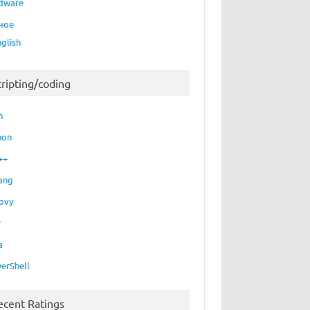
dware
ное
nglish
cripting/coding
h
hon
++
ang
ovy
P
a
erShell
ecent Ratings