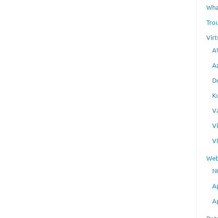
Wha
Tro
Virt
A
A
D
K
V
V
V
Web
N
A
A