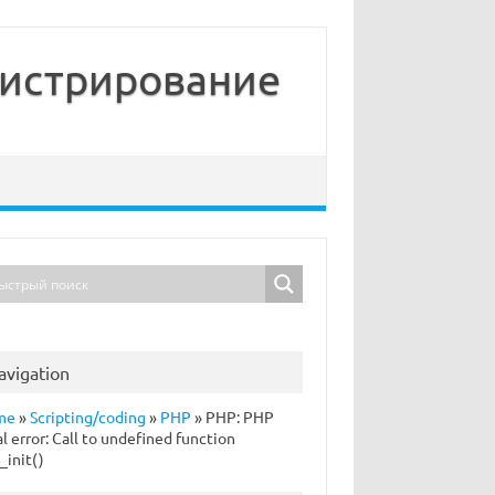
нистрирование
avigation
me
»
Scripting/coding
»
PHP
»
PHP: PHP
al error: Call to undefined function
_init()