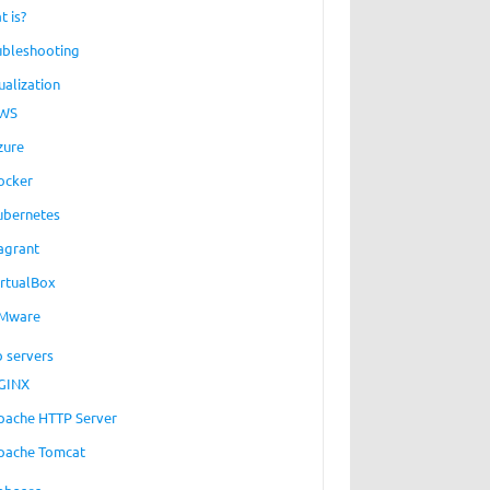
t is?
ubleshooting
ualization
WS
zure
ocker
ubernetes
agrant
irtualBox
Mware
 servers
GINX
pache HTTP Server
pache Tomcat