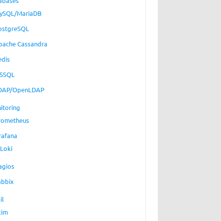
abases
ySQL/MariaDB
ostgreSQL
pache Cassandra
edis
SSQL
DAP/OpenLDAP
itoring
rometheus
rafana
Loki
agios
abbix
il
xim