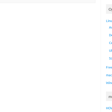
O
Lin
A
D
C
U
S
Fre
ma
Win
m
HO