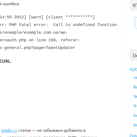
я ошибка:
R
14:50 2012] [warn] [client ***********]
rr: PHP Fatal error: Call to undefined function
s/example/example.com.ua/wp-
eroauth.php on line 199, referer:
s-general.php?page=TweetUpdater
D
CURL
:
CI/
J
B
T
Tr
G
A
о
этой>>>
статье — не забываем добавить в
Con