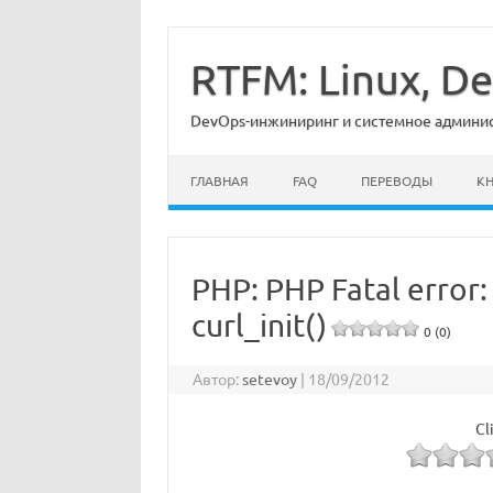
Перейти
к
содержимому
RTFM: Linux, 
DevOps-инжиниринг и системное админист
ГЛАВНАЯ
FAQ
ПЕРЕВОДЫ
К
PHP: PHP Fatal error:
curl_init()
0 (0)
Автор:
setevoy
|
18/09/2012
Cl