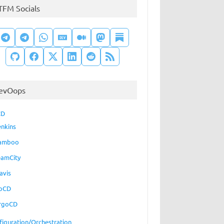
TFM Socials
evOops
CD
enkins
amboo
eamCity
avis
oCD
rgoCD
figuration/Orchestration