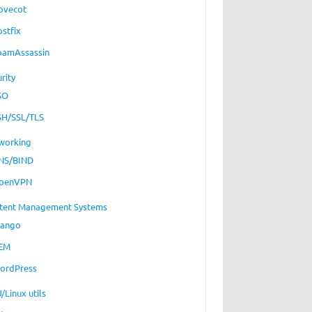
ovecot
ostfix
pamAssassin
rity
SO
SH/SSL/TLS
working
NS/BIND
penVPN
tent Management Systems
jango
EM
ordPress
/Linux utils