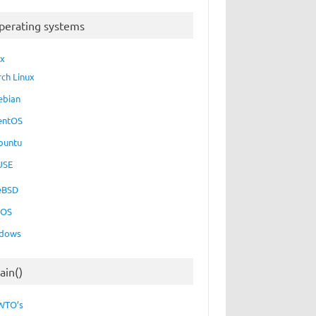
perating systems
ux
rch Linux
ebian
entOS
buntu
USE
eBSD
cOS
dows
ain()
WTO’s