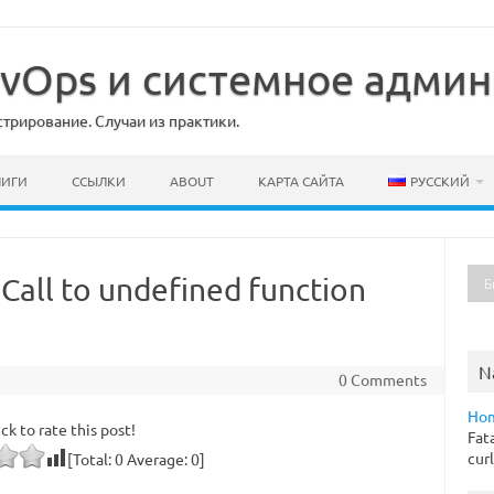
DevOps и системное адми
рирование. Случаи из практики.
НИГИ
ССЫЛКИ
ABOUT
КАРТА САЙТА
РУССКИЙ
 Call to undefined function
N
0 Comments
Ho
ick to rate this post!
Fat
curl
[Total:
0
Average:
0
]