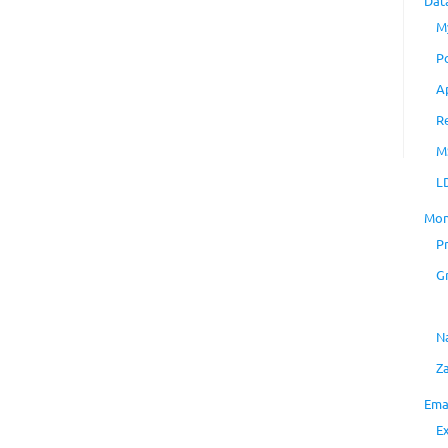
Dat
M
P
A
R
M
L
Mon
P
G
N
Z
Ema
E