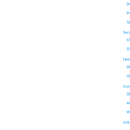
D
P
S
Secu
S
S
Net
D
O
Con
D
A
W
GNU