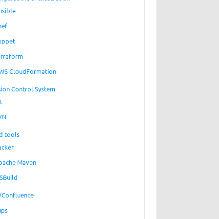
nsible
hef
uppet
erraform
WS CloudFormation
sion Control System
t
VN
d tools
acker
pache Maven
SBuild
a/Confluence
ups