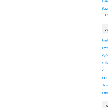
Har
Раз
E
S
bas
Pyt
C/C
Gol
Gro
PH
Jav
Pow
R