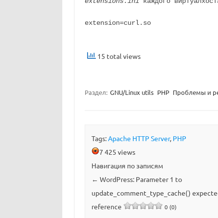
extensions.ini
каждого виртуалхост
extension=curl.so
15 total views
Раздел:
GNU/Linux utils
PHP
Проблемы и р
Tags:
Apache HTTP Server
,
PHP
7 425 views
Навигация по записям
←
WordPress: Parameter 1 to
update_comment_type_cache() expected
reference
0 (0)