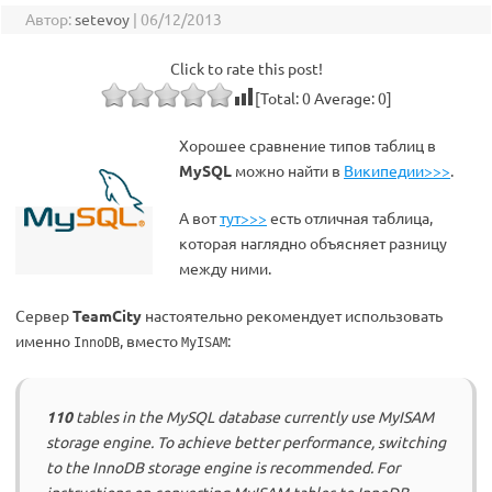
Автор:
setevoy
|
06/12/2013
Click to rate this post!
[Total:
0
Average:
0
]
Хорошее сравнение типов таблиц в
MySQL
можно найти в
Википедии>>>
.
А вот
тут>>>
есть отличная таблица,
которая наглядно объясняет разницу
между ними.
Сервер
TeamCity
настоятельно рекомендует использовать
именно
, вместо
:
InnoDB
MyISAM
110
tables in the MySQL database currently use MyISAM
storage engine. To achieve better performance, switching
to the InnoDB storage engine is recommended. For