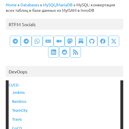
Home
»
Databases
»
MySQL/MariaDB
»
MySQL: конвертация
всех таблиц в базе данных из MyISAM в InnoDB
RTFM Socials
DevOops
CI/CD
Jenkins
Bamboo
TeamCity
Travis
GoCD