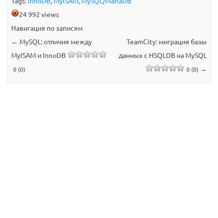
Tags:
InnoDB
,
MyISAM
,
MySQL/MariaDB
24 992 views
Навигация по записям
←
MySQL: отличия между
TeamCity: миграция базы
MyISAM и InnoDB
данных с HSQLDB на MySQL
→
0 (0)
0 (0)