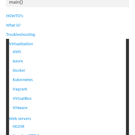
main()
HOWTO’s
What is?
Troubleshooting
Virtualization
AWS
Azure
Docker
Kubernetes
Vagrant
VirtualBox
VMware
Web servers
NGINX