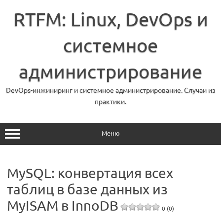
Перейти
к
RTFM: Linux, DevOps и
содержимому
системное
администрирование
DevOps-инжиниринг и системное администрирование. Случаи из
практики.
Меню
MySQL: конвертация всех
таблиц в базе данных из
MyISAM в InnoDB
0 (0)