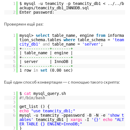
1
$ mysql -u teamcity -p teamcity_db1 < ../..
/b
ackups/teamcity_db1_INNODB
.sql
2
Enter password:
Проверяем ещё раз:
1
mysql>
select
table_name, engine
from
informa
tion_schema.tables
where
table_schema =
'team
city_db1'
and
table_name =
'server'
;
2
+
------------+--------+
3
| table_name | engine |
4
+
------------+--------+
5
| server | InnoDB |
6
+
------------+--------+
7
1 row
in
set
(0.00 sec)
Ещё один способ конвертации — с помощью такого скрипта:
1
$
cat
mysql_query.sh
2
#!/bin/bash
3
4
get_list () {
5
echo
"use teamcity_db1;"
6
mysql -u teamcity -ppassword -B -N -e
'show t
ables'
teamcity_db1 |
xargs
-I
'{}'
echo
"ALT
ER TABLE {} ENGINE=InnoDB;"
7
}