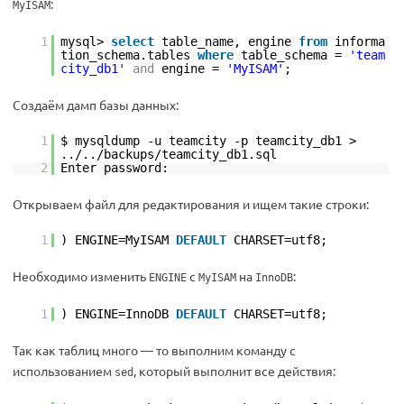
:
MyISAM
1
mysql>
select
table_name, engine
from
informa
tion_schema.tables
where
table_schema =
'team
city_db1'
and
engine =
'MyISAM'
;
Создаём дамп базы данных:
1
$ mysqldump -u teamcity -p teamcity_db1 >
../..
/backups/teamcity_db1
.sql
2
Enter password:
Открываем файл для редактирования и ищем такие строки:
1
) ENGINE=MyISAM
DEFAULT
CHARSET=utf8;
Необходимо изменить
с
на
:
ENGINE
MyISAM
InnoDB
1
) ENGINE=InnoDB
DEFAULT
CHARSET=utf8;
Так как таблиц много — то выполним команду с
использованием
, который выполнит все действия:
sed