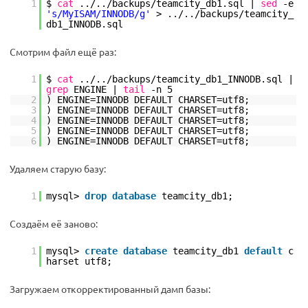
1
$
cat
../..
/backups/teamcity_db1
.sql |
sed
-e
's/MyISAM/INNODB/g'
> ../..
/backups/teamcity_
db1_INNODB
.sql
Смотрим файл ещё раз:
1
$
cat
../..
/backups/teamcity_db1_INNODB
.sql |
grep
ENGINE |
tail
-n 5
2
) ENGINE=INNODB DEFAULT CHARSET=utf8;
3
) ENGINE=INNODB DEFAULT CHARSET=utf8;
4
) ENGINE=INNODB DEFAULT CHARSET=utf8;
5
) ENGINE=INNODB DEFAULT CHARSET=utf8;
6
) ENGINE=INNODB DEFAULT CHARSET=utf8;
Удаляем старую базу:
1
mysql>
drop
database
teamcity_db1;
Создаём её заново:
1
mysql>
create
database
teamcity_db1
default
c
harset utf8;
Загружаем откорректированный дамп базы: