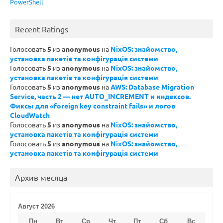
PowerShell
Recent Ratings
Голосовать
5
из
anonymous
на
NixOS: знайомство,
установка пакетів та конфігурація системи
Голосовать
5
из
anonymous
на
NixOS: знайомство,
установка пакетів та конфігурація системи
Голосовать
5
из
anonymous
на
AWS: Database Migration
Service, часть 2 — нет AUTO_INCREMENT и индексов.
Фиксы для «foreign key constraint fails» и логов
CloudWatch
Голосовать
5
из
anonymous
на
NixOS: знайомство,
установка пакетів та конфігурація системи
Голосовать
5
из
anonymous
на
NixOS: знайомство,
установка пакетів та конфігурація системи
Архив месяца
Август 2026
Пн
Вт
Ср
Чт
Пт
Сб
Вс