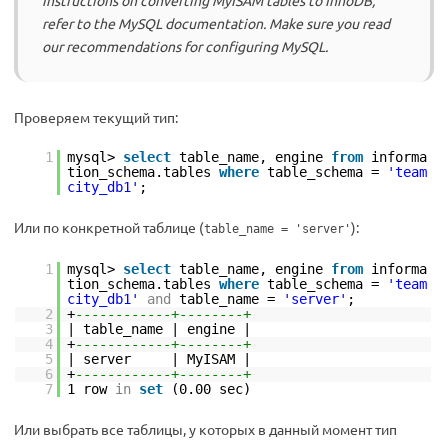
instructions on converting MyISAM tables to InnoDB,
refer to the MySQL documentation. Make sure you read
our recommendations for configuring MySQL.
Проверяем текущий тип:
1
mysql>
select
table_name, engine
from
informa
tion_schema.tables
where
table_schema =
'team
city_db1'
;
Или по конкретной таблице (
):
table_name = 'server'
1
mysql>
select
table_name, engine
from
informa
tion_schema.tables
where
table_schema =
'team
city_db1'
and
table_name =
'server'
;
2
+
------------+--------+
3
| table_name | engine |
4
+
------------+--------+
5
| server | MyISAM |
6
+
------------+--------+
7
1 row
in
set
(0.00 sec)
Или выбрать все таблицы, у которых в данный момент тип