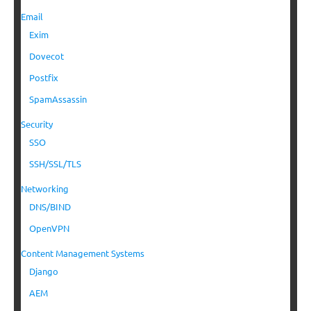
Email
Exim
Dovecot
Postfix
SpamAssassin
Security
SSO
SSH/SSL/TLS
Networking
DNS/BIND
OpenVPN
Content Management Systems
Django
AEM