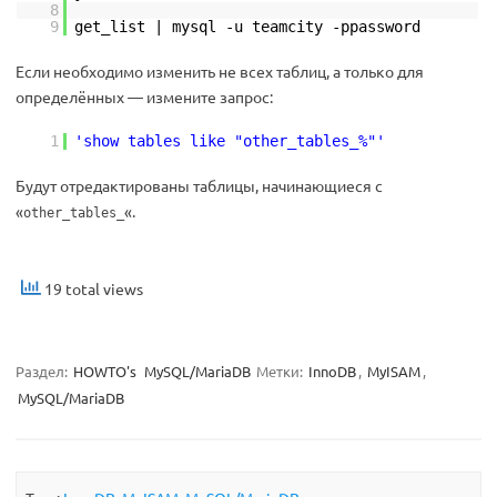
8
9
get_list | mysql -u teamcity -ppassword
Если необходимо изменить не всех таблиц, а только для
определённых — измените запрос:
1
'show tables like "other_tables_%"'
Будут отредактированы таблицы, начинающиеся с
«
«.
other_tables_
19 total views
Раздел:
HOWTO's
MySQL/MariaDB
Метки:
InnoDB
,
MyISAM
,
MySQL/MariaDB