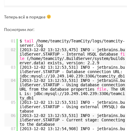
Теперь всё в порядке
Посмотрим лог:
01
$
tail
/home/teamcity/TeamCity/logs/teamcity-
server
.log
02
[2013-12-02 13:12:53,475] INFO - jetbrains.bu
ildServer.STARTUP - Internal HSQL database
fi
le
(
/home/teamcity/
.BuildServer
/system/builds
erver
.data) exists, version: 2.2.9
03
[2013-12-02 13:12:53,531] INFO - jetbrains.bu
ildServer.STARTUP - Database connection URL:
jdbc:mysql:
//10
.249.140.239:3306
/teamcity_db1
04
[2013-12-02 13:12:53,531] INFO - jetbrains.bu
ildServer.STARTUP - Using database connection
URL from the database properties
file
. The UR
L is: jdbc:mysql:
//10
.249.140.239:3306
/teamci
ty_db1
05
[2013-12-02 13:12:53,531] INFO - jetbrains.bu
ildServer.STARTUP - Using external (MYSQL) da
tabase
06
[2013-12-02 13:12:53,531] INFO - jetbrains.bu
ildServer.STARTUP - Current stage: Connecting
to the database
07
[2013-12-02 13:12:54,908] INFO - jetbrains.bu