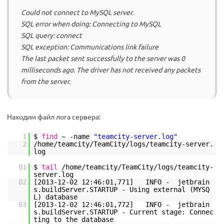
Could not connect to MySQL server.
SQL error when doing: Connecting to MySQL
SQL query: connect
SQL exception: Communications link failure
The last packet sent successfully to the server was 0
milliseconds ago. The driver has not received any packets
from the server.
Находим файл лога сервера:
1
$
find
~ -name
"teamcity-server.log"
2
/home/teamcity/TeamCity/logs/teamcity-server
.
log
01
$
tail
/home/teamcity/TeamCity/logs/teamcity-
server
.log
02
[2013-12-02 12:46:01,771] INFO - jetbrain
s.buildServer.STARTUP - Using external (MYSQ
L) database
03
[2013-12-02 12:46:01,772] INFO - jetbrain
s.buildServer.STARTUP - Current stage: Connec
ting to the database