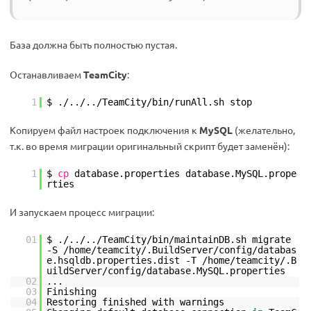
База должна быть полностью пустая.
Останавливаем
TeamCity
:
1
$ ./../..
/TeamCity/bin/runAll
.sh stop
Копируем файл настроек подключения к
MySQL
(желательно,
т.к. во время миграции оригинальный скрипт будет заменён):
1
$
cp
database.properties database.MySQL.prope
rties
И запускаем процесс миграции:
01
$ ./../..
/TeamCity/bin/maintainDB
.sh migrate
-S
/home/teamcity/
.BuildServer
/config/databas
e
.hsqldb.properties.dist -T
/home/teamcity/
.B
uildServer
/config/database
.MySQL.properties
02
...
03
Finishing
04
Restoring finished with warnings