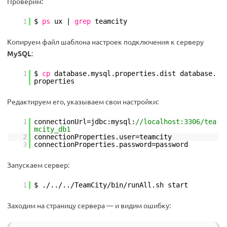
Проверим:
1
$
ps
ux |
grep
teamcity
Копируем файл шаблона настроек подключения к серверу
MySQL
:
1
$
cp
database.mysql.properties.dist database.
properties
Редактируем его, указываем свои настройки:
1
connectionUrl=jdbc:mysql:
//localhost:3306/tea
mcity_db1
2
connectionProperties.user=teamcity
3
connectionProperties.password=password
Запускаем сервер:
1
$ ./../..
/TeamCity/bin/runAll
.sh start
Заходим на страницу сервера — и видим ошибку: