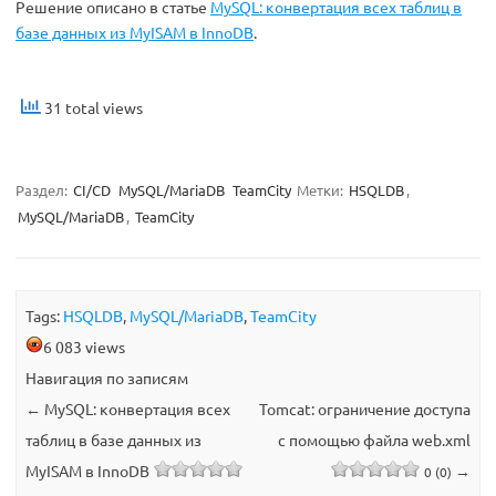
Решение описано в статье
MySQL: конвертация всех таблиц в
базе данных из MyISAM в InnoDB
.
31 total views
Раздел:
CI/CD
MySQL/MariaDB
TeamCity
Метки:
HSQLDB
,
MySQL/MariaDB
,
TeamCity
Tags:
HSQLDB
,
MySQL/MariaDB
,
TeamCity
6 083 views
Навигация по записям
←
MySQL: конвертация всех
Tomcat: ограничение доступа
таблиц в базе данных из
с помощью файла web.xml
MyISAM в InnoDB
→
0 (0)