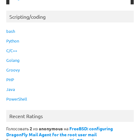
Scripting/coding
bash
Python
C/C++
Golang
Groovy
PHP
Java
PowerShell
Recent Ratings
Голосовать
2
из
anonymous
на
FreeBSD: configuring
DragonFly Mail Agent for the root user mail