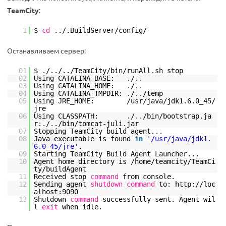
TeamCity
:
1
$
cd
../.BuildServer
/config/
Останавливаем сервер:
01
$ ./../..
/TeamCity/bin/runAll
.sh stop
02
Using CATALINA_BASE: ./..
03
Using CATALINA_HOME: ./..
04
Using CATALINA_TMPDIR: ./..
/temp
05
Using JRE_HOME:
/usr/java/jdk1
.6.0_45
/
jre
06
Using CLASSPATH: ./..
/bin/bootstrap
.ja
r:./..
/bin/tomcat-juli
.jar
07
Stopping TeamCity build agent...
08
Java executable is found
in
'/usr/java/jdk1.
6.0_45/jre'
.
09
Starting TeamCity Build Agent Launcher...
10
Agent home directory is
/home/teamcity/TeamCi
ty/buildAgent
11
Received stop
command
from console.
12
Sending agent
shutdown
command
to: http:
//loc
alhost
:9090
13
Shutdown
command
successfully sent. Agent wil
l
exit
when idle.