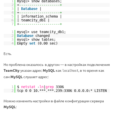
1
mysql> show databases;
2
+
--------------------+
3
|
Database
|
4
+
--------------------+
5
| information_schema |
6
| teamcity_db1 |
7
+
--------------------+
1
mysql> use teamcity_db1;
2
Database
changed
3
mysql> show tables;
4
Empty
set
(0.00 sec)
Есть.
Но проблема оказалось в другом — в настройках подключения
TeamCIty
указан адрес
MySQL
как
, в то время как
localhost
сам
MySQL
слушает адрес:
1
$
netstat
-
ln
|
grep
3306
2
tcp 0 0 10.***.***.239:3306 0.0.0.0:* LISTEN
Можно изменить настройки в файле конфигурации сервера
MySQL
: