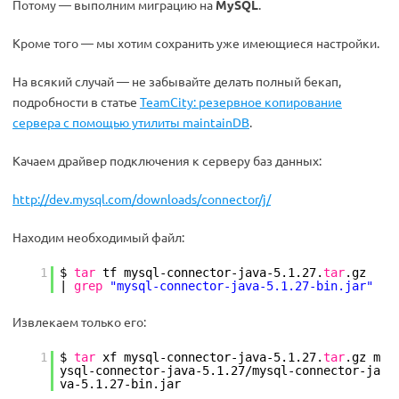
Потому — выполним миграцию на
MySQL
.
Кроме того — мы хотим сохранить уже имеющиеся настройки.
На всякий случай — не забывайте делать полный бекап,
подробности в статье
TeamCity: резервное копирование
сервера с помощью утилиты maintainDB
.
Качаем драйвер подключения к серверу баз данных:
http://dev.mysql.com/downloads/connector/j/
Находим необходимый файл:
1
$
tar
tf mysql-connector-java-5.1.27.
tar
.gz
|
grep
"mysql-connector-java-5.1.27-bin.jar"
Извлекаем только его:
1
$
tar
xf mysql-connector-java-5.1.27.
tar
.gz m
ysql-connector-java-5.1.27
/mysql-connector-ja
va-5
.1.27-bin.jar