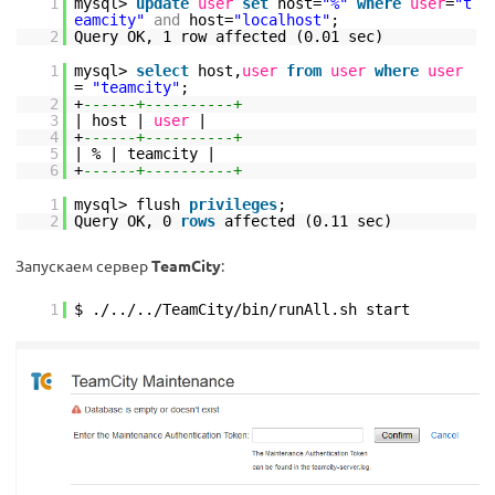
1
mysql>
update
user
set
host=
"%"
where
user
=
"t
eamcity"
and
host=
"localhost"
;
2
Query OK, 1 row affected (0.01 sec)
1
mysql>
select
host,
user
from
user
where
user
=
"teamcity"
;
2
+
------+----------+
3
| host |
user
|
4
+
------+----------+
5
| % | teamcity |
6
+
------+----------+
1
mysql> flush
privileges
;
2
Query OK, 0
rows
affected (0.11 sec)
Запускаем сервер
TeamCity
:
1
$ ./../..
/TeamCity/bin/runAll
.sh start