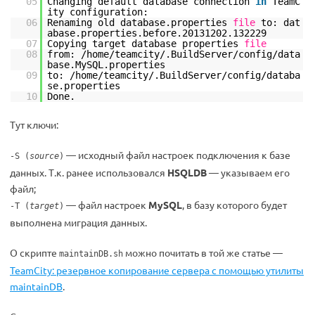
05
Changing default database connection
in
TeamC
ity configuration:
06
Renaming old database.properties
file
to: dat
abase.properties.before.20131202.132229
07
Copying target database properties
file
08
from:
/home/teamcity/
.BuildServer
/config/data
base
.MySQL.properties
09
to:
/home/teamcity/
.BuildServer
/config/databa
se
.properties
10
Done.
Тут ключи:
— исходный файл настроек подключения к базе
-S (
source
)
данных. Т.к. ранее использовался
HSQLDB
— указываем его
файл;
— файл настроек
MySQL
, в базу которого будет
-T (
target
)
выполнена миграция данных.
О скрипте
можно почитать в той же статье —
maintainDB.sh
TeamCity: резервное копирование сервера с помощью утилиты
maintainDB
.