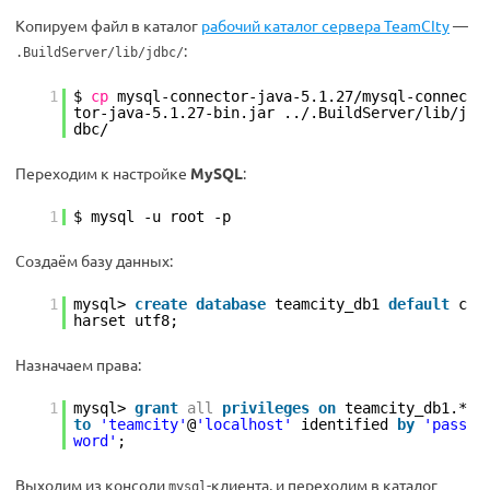
Копируем файл в каталог
рабочий каталог сервера TeamCIty
—
:
.BuildServer/lib/jdbc/
1
$
cp
mysql-connector-java-5.1.27
/mysql-connec
tor-java-5
.1.27-bin.jar ../.BuildServer
/lib/j
dbc/
Переходим к настройке
MySQL
:
1
$ mysql -u root -p
Создаём базу данных:
1
mysql>
create
database
teamcity_db1
default
c
harset utf8;
Назначаем права:
1
mysql>
grant
all
privileges
on
teamcity_db1.*
to
'teamcity'
@
'localhost'
identified
by
'pass
word'
;
Выходим из консоли
-клиента, и переходим в каталог
mysql