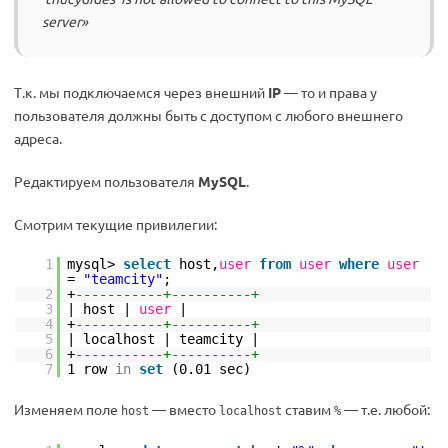
server»
Т.к. мы подключаемся через внешний
IP
— то и права у
пользователя должны быть с доступом с любого внешнего
адреса.
Редактируем пользователя
MySQL
.
Смотрим текущие привилегии:
1
mysql>
select
host,
user
from
user
where
user
=
"teamcity"
;
2
+
-----------+----------+
3
| host |
user
|
4
+
-----------+----------+
5
| localhost | teamcity |
6
+
-----------+----------+
7
1 row
in
set
(0.01 sec)
Изменяем поле
— вместо
ставим
— т.е. любой:
host
localhost
%