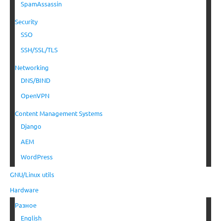
SpamAssassin
Security
SSO
SSH/SSL/TLS
Networking
DNS/BIND
OpenVPN
Content Management Systems
Django
AEM
WordPress
GNU/Linux utils
Hardware
Разное
English