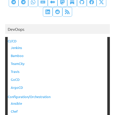
DevOops
CI/CD
Jenkins
Bamboo
TeamCity
Travis
GoCD
ArgoCD
Configuration/Orchestration
Ansible
Chef