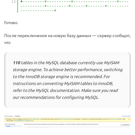
11
+
---------+----------+------------------+----
----------+---------+------+-------+---------
--------------+
Готово.
После переключения на новую базу данных — сервер сообщит,
что
110
tables in the MySQL database currently use MyISAM
storage engine. To achieve better performance, switching
to the InnoDB storage engine is recommended. For
instructions on converting MyISAM tables to InnoDB,
refer to the MySQL documentation. Make sure you read
our recommendations for configuring MySQL.