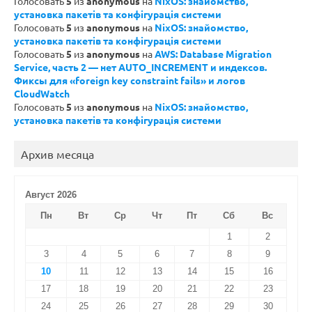
Голосовать
5
из
anonymous
на
NixOS: знайомство,
установка пакетів та конфігурація системи
Голосовать
5
из
anonymous
на
NixOS: знайомство,
установка пакетів та конфігурація системи
Голосовать
5
из
anonymous
на
AWS: Database Migration
Service, часть 2 — нет AUTO_INCREMENT и индексов.
Фиксы для «foreign key constraint fails» и логов
CloudWatch
Голосовать
5
из
anonymous
на
NixOS: знайомство,
установка пакетів та конфігурація системи
Архив месяца
Август 2026
Пн
Вт
Ср
Чт
Пт
Сб
Вс
1
2
3
4
5
6
7
8
9
10
11
12
13
14
15
16
17
18
19
20
21
22
23
24
25
26
27
28
29
30