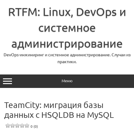
Перейти
к
RTFM: Linux, DevOps и
содержимому
системное
администрирование
DevOps-инжиниринг и системное администрирование. Случаи из
практики.
Меню
TeamCity: миграция базы
данных с HSQLDB на MySQL
0 (0)