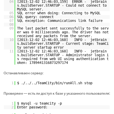
04
[2013-12-02 12:46:03,159] ERROR - jetbrain
s.buildServer.STARTUP - Could not connect to
MySQL server.
05
SQL error when doing: Connecting to MySQL
06
SQL query: connect
07
SQL exception: Communications link failure
08
09
The last packet sent successfully to the serv
er was 0 milliseconds ago. The driver has not
received any packets from the server.
10
[2013-12-02 12:46:03,160] INFO - jetbrain
s.buildServer.STARTUP - Current stage: TeamCi
ty server startup error
11
[2013-12-02 12:46:03,160] INFO - jetbrain
s.buildServer.STARTUP - Administrator login i
s required from web UI using authentication t
oken: 1789441316873297174
Останавливаем сервер:
1
$ ./../..
/TeamCity/bin/runAll
.sh stop
Проверяем — есть ли доступ к базе у указанного пользователя:
1
$ mysql -u teamcity -p
2
Enter password: