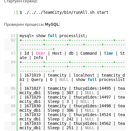
Стартуем сервер:
1
$ ./../..
/TeamCity/bin/runAll
.sh start
Проверим процессы
MySQL
:
01
mysql> show
full
processlist;
02
+
---------+----------+------------------+----
----------+---------+------+-------+---------
--------------+
03
| Id |
User
| Host | db | Command |
Time
| St
ate | Info |
04
+
---------+----------+------------------+----
----------+---------+------+-------+---------
--------------+
05
| 1671019 | teamcity | localhost | teamcity_d
b1 | Query | 0 |
NULL
| show
full
processlist
|
06
| 1671027 | teamcity | thucydides:14495 | tea
mcity_db1 | Sleep | 307 | |
NULL
|
07
| 1671029 | teamcity | thucydides:14497 | tea
mcity_db1 | Sleep | 3 | |
NULL
|
08
| 1671030 | teamcity | thucydides:14498 | tea
mcity_db1 | Sleep | 306 | |
NULL
|
09
| 1671032 | teamcity | thucydides:14524 | tea
mcity_db1 | Sleep | 242 | |
NULL
|
10
| 1671033 | teamcity | thucydides:14562 | tea
mcity_db1 | Sleep | 251 | |
NULL
|