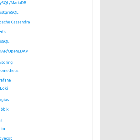
ySQL/MariaDB
ostgreSQL
pache Cassandra
edis
SSQL
DAP/OpenLDAP
itoring
rometheus
rafana
Loki
agios
abbix
il
xim
ovecot