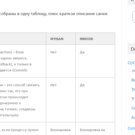
собраны в одну таблицу, плюс краткое описание самих
MYISAM
INNODB
D
action) – блок
Нет
Да
 одном запросе,
CI/
back), и только в
дается (Commit)
J
B
 – это способ связать
Нет
Да
T
ям так, что при
ески происходит
Tr
(дочернюю и
G
а; точнее, создаешь
ительскую).
A
Con
е. если процессу нужно
Блокировка
Блокировка на