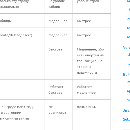
только эту строку,
на уровне
уровне строк
A
параллельно
таблиц
C
P
аблицы.
Медленнее
Быстрее
T
date/delete/insert)
Медленнее
Быстрее
A
Ver
Быстрее
Медленнее, ибо
Gi
есть оверхед на
транзакцию, но
S
это цена
надежности
Buil
P
Работает
Работает
A
быстрее
медленнее
M
ной среде или СУБД,
Не
Возможны.
Jir
 в состоянии
возникают
ных самими этими
Set