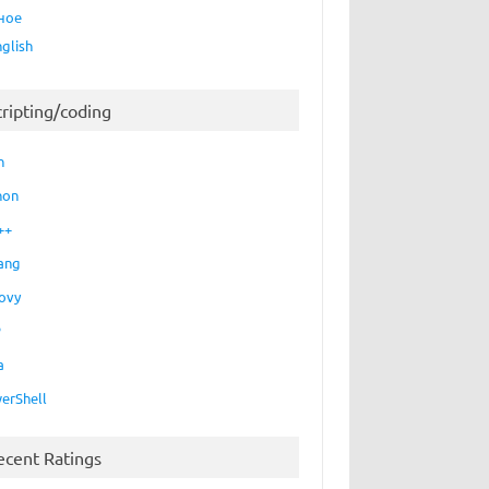
ное
nglish
cripting/coding
h
hon
++
ang
ovy
P
a
erShell
ecent Ratings