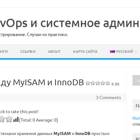
DevOps и системное адми
рирование. Случаи из практики.
НИГИ
ССЫЛКИ
ABOUT
КАРТА САЙТА
РУССКИЙ
ду MyISAM и InnoDB
0 (0)
3 Comments
N
ick to rate this post!
Ho
[Total:
0
Average:
0
]
отл
стемами хранения данных
MyISAM
и
InnoDB
простым
R