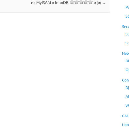
из MyISAM в InnoDB
→
0 (0)
P
S
Secu
S
S
Net
D
O
Con
D
A
W
GNU
Har