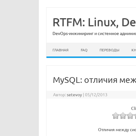
Перейти
к
содержимому
RTFM: Linux, 
DevOps-инжиниринг и системное админист
ГЛАВНАЯ
FAQ
ПЕРЕВОДЫ
К
MySQL: отличия меж
Автор:
setevoy
|
05/12/2013
Cl
Отличия между си