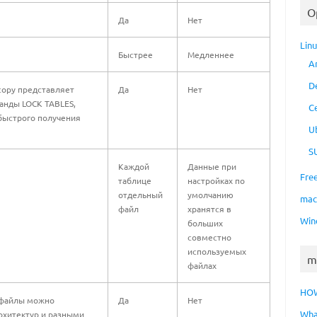
O
Да
Нет
Lin
Быстрее
Медленнее
A
D
copy представляет
Да
Нет
анды LOCK TABLES,
C
 быстрого получения
U
S
Каждой
Данные при
Fre
таблице
настройках по
отдельный
умолчанию
ma
файл
хранятся в
Win
больших
совместно
используемых
m
файлах
HO
 файлы можно
Да
Нет
Wha
хитектур и разными