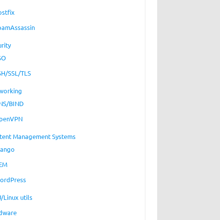
ostfix
pamAssassin
rity
SO
SH/SSL/TLS
working
NS/BIND
penVPN
tent Management Systems
jango
EM
ordPress
/Linux utils
dware