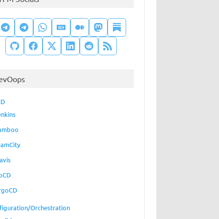
evOops
CD
enkins
amboo
eamCity
avis
oCD
rgoCD
figuration/Orchestration