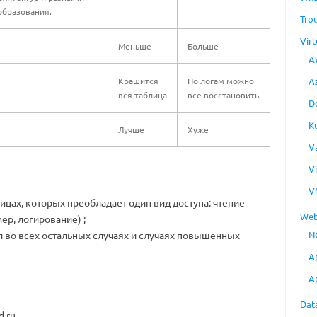
образования.
Tro
Virt
Меньше
Больше
A
Крашится
По логам можно
A
вся таблица
все восстановить
D
K
Лучше
Хуже
V
V
V
ицах, которых преобладает один вид доступа: чтение
Web
ер, логирование) ;
 во всех остальных случаях и случаях повышенных
N
A
A
Dat
.ru.