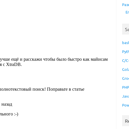
Раз
E
S
bas
Pyt
C/C
Gol
Gro
PH
Jav
Pow
R