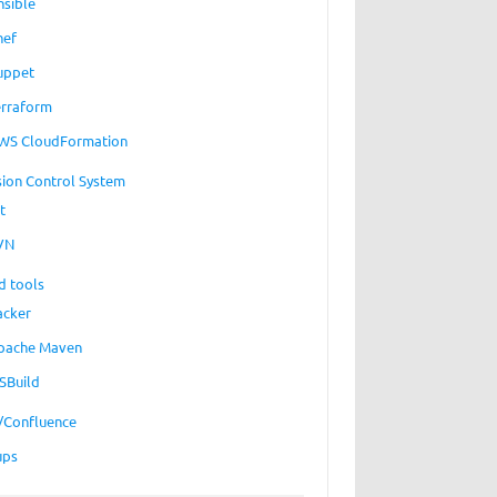
nsible
hef
uppet
erraform
WS CloudFormation
sion Control System
t
VN
d tools
acker
pache Maven
SBuild
a/Confluence
ups