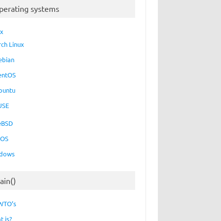
perating systems
ux
rch Linux
ebian
entOS
buntu
USE
eBSD
cOS
dows
ain()
WTO’s
t is?