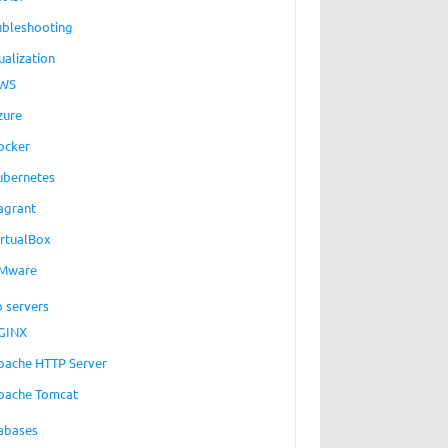
ubleshooting
ualization
WS
zure
ocker
ubernetes
agrant
irtualBox
Mware
 servers
GINX
pache HTTP Server
pache Tomcat
abases