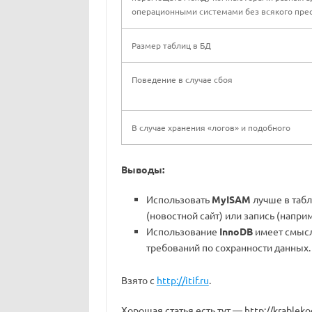
операционными системами без всякого пре
Размер таблиц в БД
Поведение в случае сбоя
В случае хранения «логов» и подобного
Выводы:
Использовать
MyISAM
лучше в табл
(новостной сайт) или запись (наприм
Использование
InnoDB
имеет смысл
требований по сохранности данных.
Взято с
http://itif.ru
.
Хорошая статья есть тут — http://krablekod