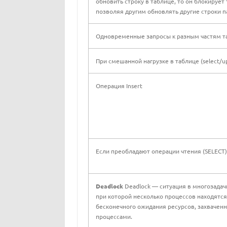
обновить строку в таблице, то он блокирует 
позволяя другим обновлять другие строки 
Одновременные запросы к разным частям т
При смешанной нагрузке в таблице (select/up
Операция Insert
Если преобладают операции чтения (SELECT)
Deadlock
Deadlock — ситуация в многозадач
при которой несколько процессов находятся
бесконечного ожидания ресурсов, захвачен
процессами.