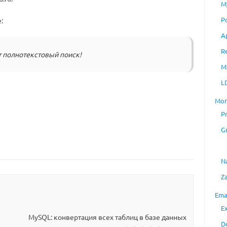
M
P
:
A
R
 полнотекстовый поиск!
M
L
Mon
P
G
N
Z
Ema
E
MySQL: конвертация всех таблиц в базе данных
D