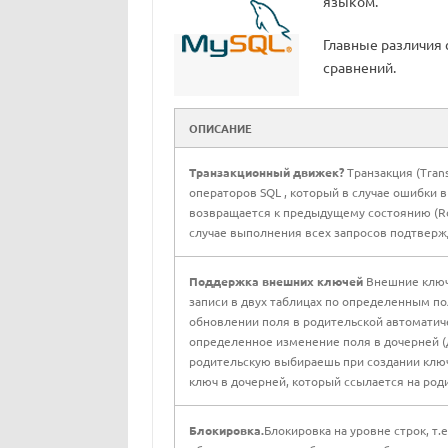
языком.
Главные различия 
сравнений.
ОПИСАНИЕ
Транзакционный движек?
Транзакция (Trans
операторов SQL , который в случае ошибки в
возвращается к предыдущему состоянию (Roll
случае выполнения всех запросов подтверж
Поддержка внешних ключей
Внешние ключи
записи в двух таблицах по определенным пол
обновлении поля в родительской автоматич
определенное изменение поля в дочерней 
родительскую выбираешь при создании ключ
ключ в дочерней, который ссылается на род
Блокировка.
Блокировка на уровне строк, т.