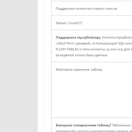
Поддержка полнотекстового поиска
Запрос Count(*)
Поддержка mysqlhotcopy
Утилита mysqlhot
собой Perl-сценарий, использующий SQL-ком
FLUSH TABLES и Unix-утилиты cp или scp для
резервной копии базы данных.
Файловое хранение таблиц
Бинарное копировании таблиц?
Табличные
перемещать между компьютерами разных ар