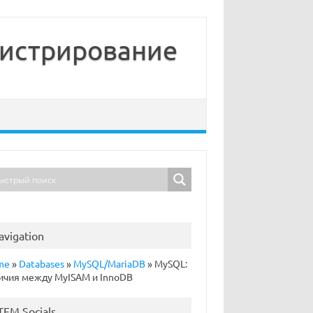
нистрирование
avigation
me
»
Databases
»
MySQL/MariaDB
»
MySQL:
ичия между MyISAM и InnoDB
TFM Socials