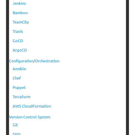
Jenkins
Bamboo
TeamCity
Travis
GoCD
ArgoCD
Configuration/Orchestration
Ansible
Chef
Puppet
Terraform
AWS CloudFormation
Version Control System
Git
SVN