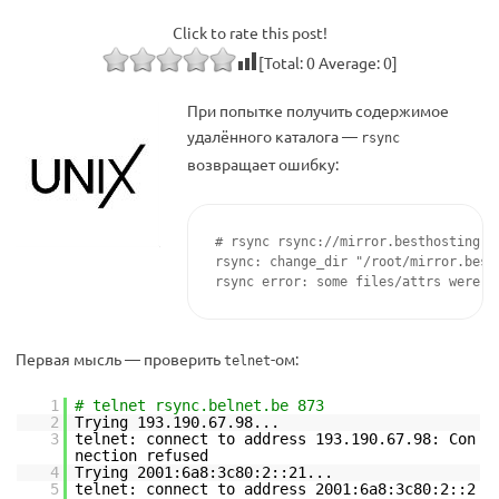
Click to rate this post!
[Total:
0
Average:
0
]
При попытке получить содержимое
удалённого каталога —
rsync
возвращает ошибку:
# rsync rsync://mirror.besthosting.ua
rsync: change_dir "/root/mirror.best
rsync error: some files/attrs were n
Первая мысль — проверить
-ом:
telnet
1
# telnet rsync.belnet.be 873
2
Trying 193.190.67.98...
3
telnet: connect to address 193.190.67.98: Con
nection refused
4
Trying 2001:6a8:3c80:2::21...
5
telnet: connect to address 2001:6a8:3c80:2::2