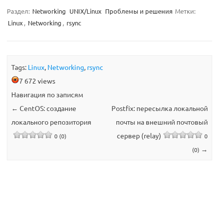
Раздел:
Networking
UNIX/Linux
Проблемы и решения
Метки:
Linux
,
Networking
,
rsync
Tags:
Linux
,
Networking
,
rsync
7 672 views
Навигация по записям
←
CentOS: создание
Postfix: пересылка локальной
локального репозитория
почты на внешний почтовый
сервер (relay)
0 (0)
0
→
(0)