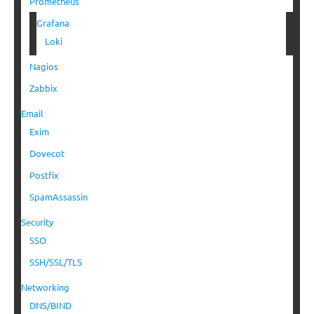
Prometheus
Grafana
Loki
Nagios
Zabbix
Email
Exim
Dovecot
Postfix
SpamAssassin
Security
SSO
SSH/SSL/TLS
Networking
DNS/BIND