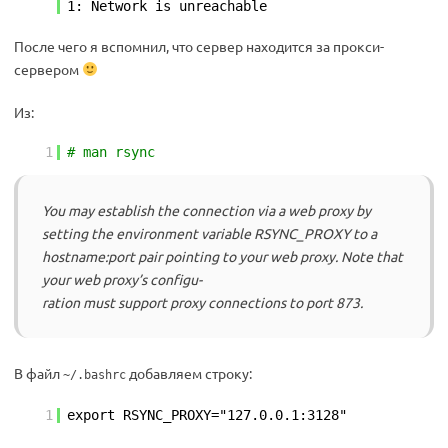
1: Network is unreachable
После чего я вспомнил, что сервер находится за прокси-
сервером
Из:
1
# man rsync
You may establish the connection via a web proxy by
setting the environment variable RSYNC_PROXY to a
hostname:port pair pointing to your web proxy. Note that
your web proxy’s configu-
ration must support proxy connections to port 873.
В файл
добавляем строку:
~/.bashrc
1
export RSYNC_PROXY="127.0.0.1:3128"