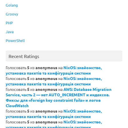
Golang
Groovy
PHP
Java
PowerShell
Recent Ratings
Голосовать
5
из
anonymous
на
NixOS: знайомство,
установка пакетів та конфігурація системи
Голосовать
5
из
anonymous
на
NixOS: знайомство,
установка пакетів та конфігурація системи
Голосовать
5
из
anonymous
на
AWS: Database Migration
Service, часть 2 — нет AUTO_INCREMENT и индексов.
Фиксы для «foreign key constraint fails» и логов
CloudWatch
Голосовать
5
из
anonymous
на
NixOS: знайомство,
установка пакетів та конфігурація системи
Голосовать
5
из
anonymous
на
NixOS: знайомство,
установка пакетів та конфігурація системи