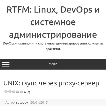
Перейти
к
RTFM: Linux, DevOps и
содержимому
системное
администрирование
DevOps-инжиниринг и системное администрирование. Случаи из
практики.
Меню
UNIX: rsync через proxy-сервер
0 (0)
Автор:
setevoy
|
20/01/2015