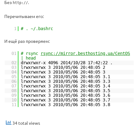
Без
.
http://
Перечитываем его:
1
# . ~/.bashrc
И ещё раз проверяем:
01
# rsync
rsync://mirror.besthosting.ua/CentOS
| head
02
drwxrwxr-x 4096 2014/10/28 17:42:22 .
03
lrwxrwxrwx 3 2010/05/06 20:48:05 2
04
lrwxrwxrwx 3 2010/05/06 20:48:05 3
05
lrwxrwxrwx 3 2010/05/06 20:48:05 3.1
06
lrwxrwxrwx 3 2010/05/06 20:48:05 3.3
07
lrwxrwxrwx 3 2010/05/06 20:48:05 3.4
08
lrwxrwxrwx 3 2010/05/06 20:48:05 3.5
09
lrwxrwxrwx 3 2010/05/06 20:48:05 3.6
10
lrwxrwxrwx 3 2010/05/06 20:48:05 3.7
11
lrwxrwxrwx 3 2010/05/06 20:48:05 3.8
34 total views